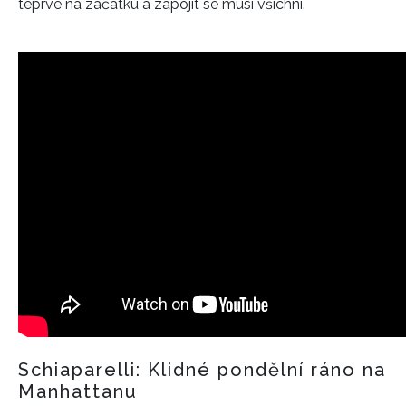
teprve na začátku a zapojit se musí všichni.
Schiaparelli: Klidné pondělní ráno na
Manhattanu