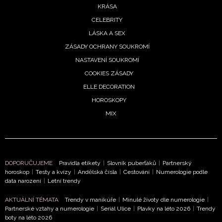
KRÁSA
CELEBRITY
LÁSKA A SEX
ZÁSADY OCHRANY SOUKROMÍ
NASTAVENÍ SOUKROMÍ
COOKIES ZÁSADY
ELLE DECORATION
HOROSKOPY
MIX
DOPORUČUJEME
Pravidla etikety
|
Slovník puberťáků
|
Partnerský
horoskop
|
Testy a kvízy
|
Andělská čísla
|
Cestování
|
Numerologie podle
data narození
|
Letní trendy
AKTUÁLNÍ TÉMATA
Trendy v manikúře
|
Minulé životy dle numerologie
|
Partnerské vztahy a numerologie
|
Seriál Ulice
|
Plavky na léto 2026
|
Trendy
boty na léto 2026