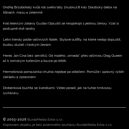
Ondřej Brzobohatý kvůli roli svého táty zhubnul 8 kilo: Drastický detox na
šťávách, masu a zelenině
Král televizní zábavy Gustav Oplustil se nespokojil s jednou ženou: Vzal si
postupně dvě sestry
Letní trendy podle vášnivých Italek. Stylové outfity, na které nedají dopustit,
budou slušet i českým ženám
Herec Jan Cina bez servítků: Od malého „smrada” přes vášnivou Drag Queen
až k romským kořenům a touze po dítěti
Hermelínová pomazánka chutná nejlépe po odležení. Pomůže i správný výběr
základu a zpracování
Drobenková buchta se švestkami: Video poradí, jak na tuhle hrnkovou
rychlovku
© 2003-2026
BurdaMedia Extra s.r.o.
Kopírování obsahu je bez písemného souhlasu BurdaMedia Extra s.r.o.