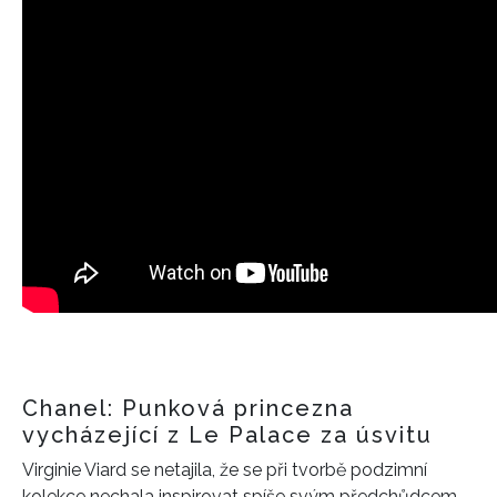
Chanel: Punková princezna
vycházející z Le Palace za úsvitu
Virginie Viard se netajila, že se při tvorbě podzimní
kolekce nechala inspirovat spíše svým předchůdcem