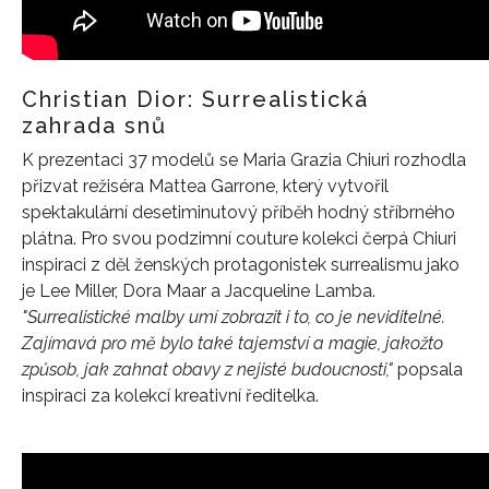
Christian Dior: Surrealistická
zahrada snů
K prezentaci 37 modelů se Maria Grazia Chiuri rozhodla
přizvat režiséra Mattea Garrone, který vytvořil
spektakulární desetiminutový příběh hodný stříbrného
plátna. Pro svou podzimní couture kolekci čerpá Chiuri
inspiraci z děl ženských protagonistek surrealismu jako
je Lee Miller, Dora Maar a Jacqueline Lamba.
"Surrealistické malby umí zobrazit i to, co je neviditelné.
Zajímavá pro mě bylo také tajemství a magie, jakožto
způsob, jak zahnat obavy z nejisté budoucnosti,"
popsala
inspiraci za kolekcí kreativní ředitelka.