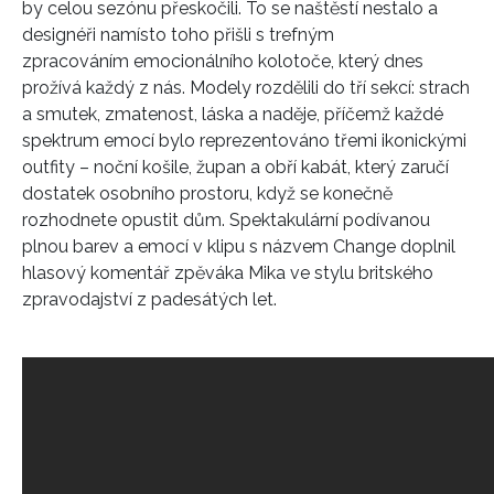
by celou sezónu přeskočili. To se naštěstí nestalo a
designéři namísto toho přišli s trefným
zpracováním emocionálního kolotoče, který dnes
prožívá každý z nás. Modely rozdělili do tří sekcí: strach
a smutek, zmatenost, láska a naděje, příčemž každé
spektrum emocí bylo reprezentováno třemi ikonickými
outfity – noční košile, župan a obří kabát, který zaručí
dostatek osobního prostoru, když se konečně
rozhodnete opustit dům. Spektakulární podívanou
plnou barev a emocí v klipu s názvem Change doplnil
hlasový komentář zpěváka Mika ve stylu britského
zpravodajství z padesátých let.