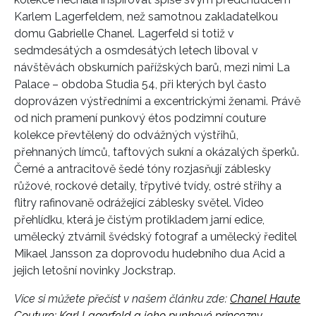
Karlem Lagerfeldem, než samotnou zakladatelkou
domu Gabrielle Chanel. Lagerfeld si totiž v
sedmdesátých a osmdesátých letech liboval v
návštěvách obskurních pařížských barů, mezi nimi La
Palace – obdoba Studia 54, při kterých byl často
doprovázen výstředními a excentrickými ženami. Právě
od nich pramení punkový étos podzimní couture
kolekce převtělený do odvážných výstřihů,
přehnaných límců, taftových sukní a okázalých šperků.
Černé a antracitově šedé tóny rozjasňují záblesky
růžové, rockové detaily, třpytivé tvídy, ostré střihy a
flitry rafinovaně odrážející záblesky světel. Video
přehlídku, která je čistým protikladem jarní edice,
umělecký ztvárnil švédský fotograf a umělecký ředitel
Mikael Jansson za doprovodu hudebního dua Acid a
jejich letošní novinky Jockstrap.
Více si můžete přečíst v našem článku zde:
Chanel Haute
Couture: Karl Lagerfeld a jeho punkové princezny