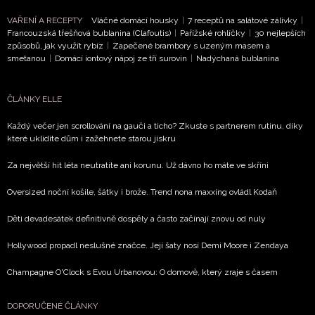
VAŘENÍ A RECEPTY
Vláčné domácí housky
|
7 receptů na salátové zálivky
|
Francouzská třešňová bublanina (Clafoutis)
|
Pařížské rohlíčky
|
30 nejlepších
způsobů, jak využít rybíz
|
Zapečené brambory s uzeným masem a
smetanou
|
Domácí iontový nápoj ze tří surovin
|
Nadýchaná bublanina
ČLÁNKY ELLE
Každý večer jen scrollování na gauči a ticho? Zkuste s partnerem rutinu, díky
které uklidíte dům i zažehnete starou jiskru
Za největší hit léta neutratíte ani korunu. Už dávno ho máte ve skříni
Oversized noční košile, šátky i brože. Trend nona maxxing ovládl Kodaň
Děti devadesátek definitivně dospěly a často začínají znovu od nuly
Hollywood propadl neslušné značce. Její šaty nosí Demi Moore i Zendaya
Champagne O'Clock s Evou Urbanovou: O domově, který zraje s časem
DOPORUČENÉ ČLÁNKY