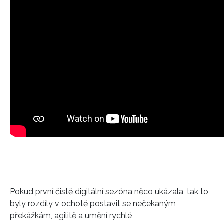
Pokud první čistě digitální sezóna něco ukázala, tak to
byly rozdíly v ochotě postavit se nečekaným
překážkám, agilitě a umění rychlé