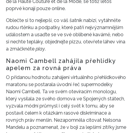
de la Haute Couture et de la Mode, se totiž letos
poprvé konají pouze online.
Oblečte si to nejlepší, co váš šatník nabízí, vytáhněte
rudou rtěnku a podpatky, které patří nejvýznamnějším
událostem a usaďte se ve své oblíbené kavárně, nebo
si nechte tepláky, objednejte pizzu, otevřete láhev vína
a zmáčkněte
play
.
Naomi Cambell zahájila přehlídky
apelem za rovná práva
O přidanou hodnotu zahájení virtuálního přehlídkového
maratonu se postarala úvodní řeč supermodelky
Naomi Cambell. Ta ve svém otevíracím monologu,
který vysílala ze svého domova ve Spojených státech,
vyzvala módní průmysl i celý svět k tomu, aby se
postavil čelem k otázkám rasové diskriminace a
rovných práv menšin. Nezapomněla citovat Nelsona
Mandelu a poznamenat, že v boji za lepšími zítřky jsme