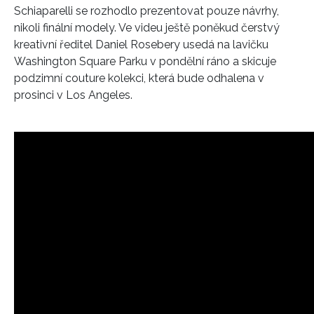
Schiaparelli se rozhodlo prezentovat pouze návrhy,
nikoli finální modely. Ve videu ještě poněkud čerstvý
kreativní ředitel Daniel Rosebery usedá na lavičku
Washington Square Parku v pondělní ráno a skicuje
podzimní couture kolekci, která bude odhalena v
prosinci v Los Angeles.