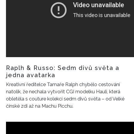
Raplh & Russo: Sedm divů světa a
jedna avatarka
Kreativní ředitelce Tamaře Ralph chybělo cestování
natolik, že nechala vytvořit CGI modelku Hauli, která
obletěla s couture kolekcí sedm divů světa – od Velké
čínské zdi až na Machu Picchu.