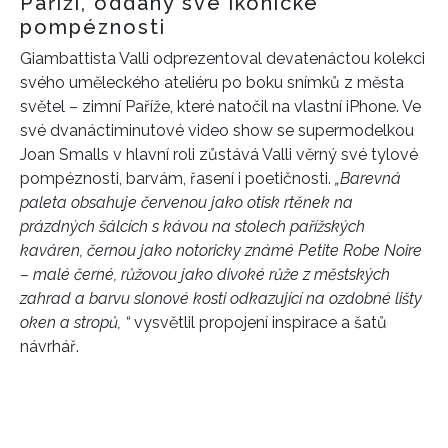
Paříží, oddaný své ikonické
pompéznosti
Giambattista Valli odprezentoval devatenáctou kolekci
svého uměleckého ateliéru po boku snímků z města
světel – zimní Paříže, které natočil na vlastní iPhone. Ve
své dvanáctiminutové video show se supermodelkou
Joan Smalls v hlavní roli zůstává Valli věrný své tylové
pompéznosti, barvám, řasení i poetičnosti.
„Barevná
paleta obsahuje červenou jako otisk rtěnek na
prázdných šálcích s kávou na stolech pařížských
kaváren, černou jako notoricky známé Petite Robe Noire
– malé černé, růžovou jako divoké růže z městských
zahrad a barvu slonové kosti odkazující na ozdobné lišty
oken a stropů, “
vysvětlil propojení inspirace a šatů
návrhář.