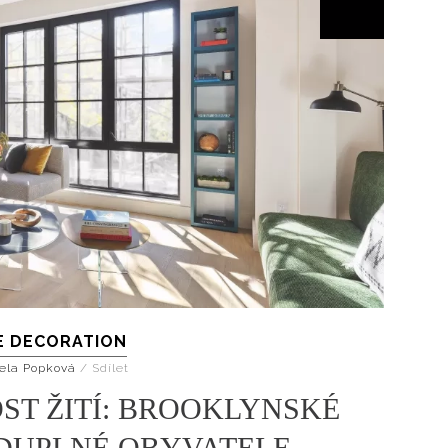
Přihlášením k newsletteru souhlasíte s
Obcho
společnosti BurdaMedia Extra s.r.o.
a potv
Zásadami ochrany soukromí
- BurdaMedia E
pracovat zejména k organizaci a vyhodnocení 
Chcete navíc dostávat i další zajímavé a exkluz
Pokud souhlasíte se zpracováním údajů k tom
soukromí BurdaMedia Extra s.r.o.
, zaškrtnět
E DECORATION
ela Popková
/
Sdílet
ST ŽITÍ: BROOKLYNSKÉ
DUPLNÉ OBYVATELE