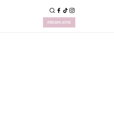
PŘEDPLATNÉ
VÍCE
Y
CELEBRITY
Novinky
Styl slavných
Rozhovory
ie