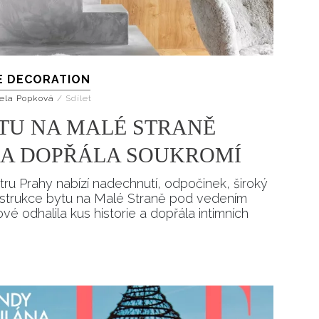
E DECORATION
ela Popková
/
Sdílet
TU NA MALÉ STRANĚ
I A DOPŘÁLA SOUKROMÍ
tru Prahy nabízí nadechnutí, odpočinek, široký
nstrukce bytu na Malé Straně pod vedením
é odhalila kus historie a dopřála intimních