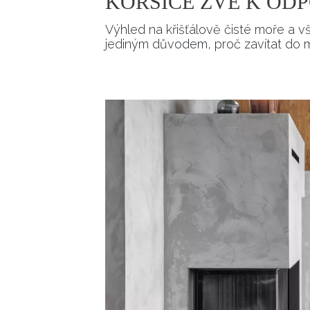
KORSICE ZVE K OD
Výhled na křišťálově čisté moře a v
jediným důvodem, proč zavítat do m