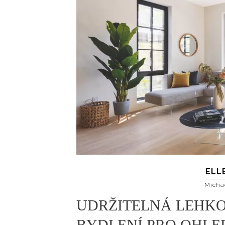
ELL
Micha
UDRŽITELNÁ LEHKO
BYDLENÍ PRO OHLE