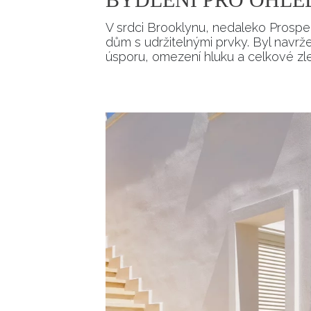
V srdci Brooklynu, nedaleko Prospe
dům s udržitelnými prvky. Byl navr
úsporu, omezení hluku a celkové zle