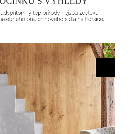
POČINKU S VÝHLEDY
šudypřítomný tep přírody nejsou zdaleka
alebného prázdninového sídla na Korsice.