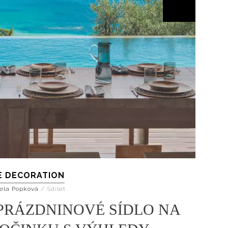
E DECORATION
ela Popková
/
Sdílet
PRÁZDNINOVÉ SÍDLO NA