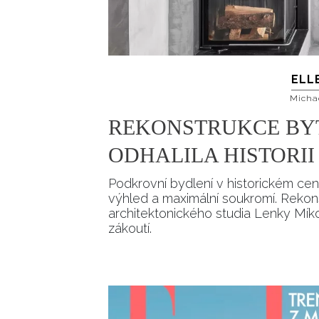
ELL
Micha
REKONSTRUKCE BY
ODHALILA HISTORI
Podkrovní bydlení v historickém cen
výhled a maximální soukromí. Reko
architektonického studia Lenky Míkov
zákoutí.