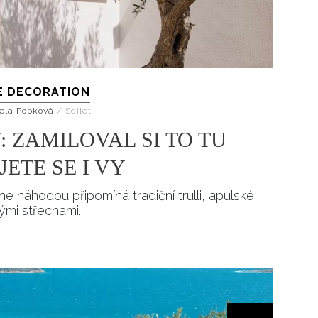
E DECORATION
ela Popková
/
Sdílet
 ZAMILOVAL SI TO TU
ETE SE I VY
 náhodou připomíná tradiční trulli, apulské
ými střechami.