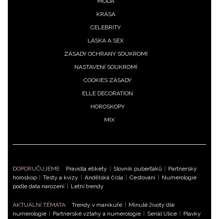
MÓDA
KRÁSA
CELEBRITY
LÁSKA A SEX
ZÁSADY OCHRANY SOUKROMÍ
NASTAVENÍ SOUKROMÍ
COOKIES ZÁSADY
ELLE DECORATION
HOROSKOPY
MIX
DOPORUČUJEME
Pravidla etikety
|
Slovník puberťáků
|
Partnerský
horoskop
|
Testy a kvízy
|
Andělská čísla
|
Cestování
|
Numerologie
podle data narození
|
Letní trendy
AKTUÁLNÍ TÉMATA
Trendy v manikúře
|
Minulé životy dle
numerologie
|
Partnerské vztahy a numerologie
|
Seriál Ulice
|
Plavky