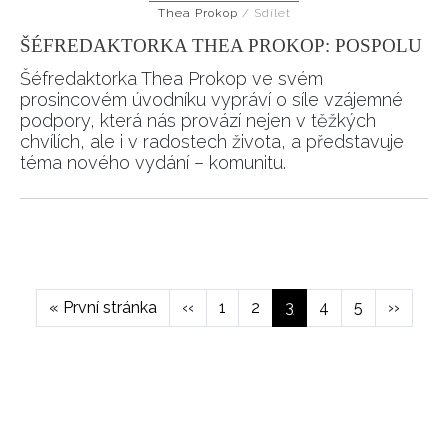
Thea Prokop
/
Sdílet
ŠÉFREDAKTORKA THEA PROKOP: POSPOLU
Šéfredaktorka Thea Prokop ve svém
prosincovém úvodníku vypráví o síle vzájemné
podpory, která nás provází nejen v těžkých
chvílích, ale i v radostech života, a představuje
NEWSLETTER
téma nového vydání – komunitu.
ODESLAT
Pagination
Přihlášením k newsletteru souhlasíte s
Obchodními
podmínkami společnosti BurdaMedia Extra s.r.o.
a
potvrzujete, že jste se seznámili se
Zásadami
First
« První stránka
Předchozí
‹‹
Page
1
Page
2
Aktuální
3
Page
4
Page
5
Následuj
››
ochrany soukromí
- BurdaMedia Extra s.r.o. bude s
page
stránka
stránka
stránka
Vašimi údaji pracovat zejména k organizaci a
vyhodnocení akce a zasílání novinek.
Chcete navíc dostávat i další zajímavé a exkluzivní
informace od našich partnerů? Pokud souhlasíte se