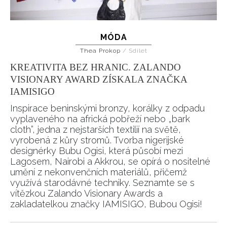
MÓDA
Thea Prokop
/
Sdílet
KREATIVITA BEZ HRANIC. ZALANDO
VISIONARY AWARD ZÍSKALA ZNAČKA
IAMISIGO
Inspirace beninskými bronzy, korálky z odpadu
vyplaveného na africká pobřeží nebo „bark
cloth”, jedna z nejstarších textilií na světě,
vyrobená z kůry stromů. Tvorba nigerijské
designérky Bubu Ogisi, která působí mezi
Lagosem, Nairobi a Akkrou, se opírá o nositelné
umění z nekonvenčních materiálů, přičemž
využívá starodávné techniky. Seznamte se s
vítězkou Zalando Visionary Awards a
zakladatelkou značky IAMISIGO, Bubou Ogisi!