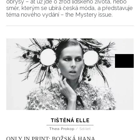
obrysy – ať už jde o zrod lidského života, nebo
směr, kterým se ubírá česká móda, a představuje
téma nového vydání – the Mystery issue.
TIŠTĚNÁ ELLE
Thea Prokop
/
Sdílet
ONLY IN PRINT: BOŽSKÁ HANA