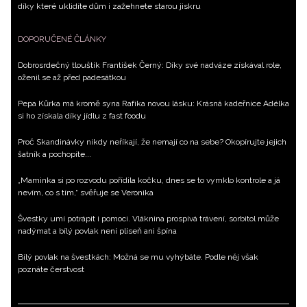
díky které uklidíte dům i zažehnete starou jiskru
DOPORUČENÉ ČLÁNKY
Dobrosrdečný tlouštík František Černý: Díky své nadváze získával role,
oženil se až před padesátkou
Pepa Kůrka má kromě syna Rafíka novou lásku: Krásná kadeřnice Adélka
si ho získala díky jídlu z fast foodu
Proč Skandinávky nikdy neříkají, že nemají co na sebe? Okopírujte jejich
šatník a pochopíte...
„Maminka si po rozvodu pořídila kočku, dnes se to vymklo kontrole a já
nevím, co s tím,“ svěřuje se Veronika
Švestky umí potrápit i pomoci. Vláknina prospívá trávení, sorbitol může
nadýmat a bílý povlak není plíseň ani špína
Bílý povlak na švestkách: Možná se mu vyhýbáte. Podle něj však
poznáte čerstvost