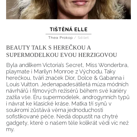
TIŠTĚNÁ ELLE
Thea Prokop
/
Sdílet
BEAUTY TALK S HEREČKOU A
SUPERMODELKOU EVOU HERZIGOVOU
Byla andílkem Victoria’s Secret, Miss Wonderbra,
playmate i Marilyn Monroe z Východu. Taky
herečkou, tváří značek Dior, Dolce & Gabanna i
Louis Vuitton. Jedenapadesátiletá múza módních
návrhářů i filmových režisérů během své kariéry
zažila vše. Éru supermodelek, androgynních typů
i návrat ke klasické kráse. Matka tří synů v
soukromí zůstává věrna jednoduchosti
sofistikované péče. Nedá dopustit na chytré
gadgety, které o našem těle kolikrát vědí víc než
my.