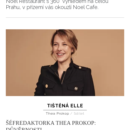
Noel Restaurant s 360° výhledem na celou
Prahu, v přízemí vás okouzlí Noel Cafe.
TIŠTĚNÁ ELLE
Thea Prokop
/
Sdílet
ŠÉFREDAKTORKA THEA PROKOP:
DŮVĚRNOSTI