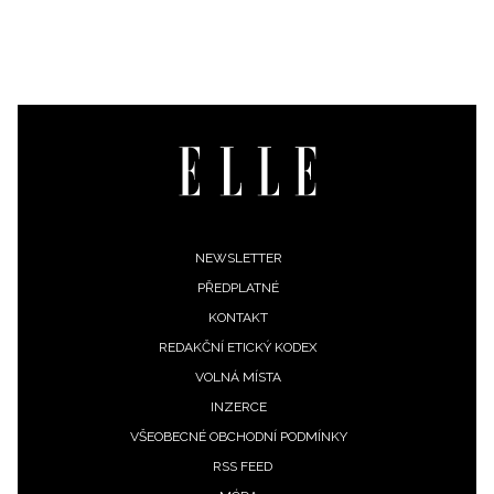
zpracováním údajů k tomuto účelu podle
Zásad ochrany
soukromí BurdaMedia Extra s.r.o.
, zaškrtněte toto pole.
Footer
NEWSLETTER
PŘEDPLATNÉ
menu
KONTAKT
REDAKČNÍ ETICKÝ KODEX
VOLNÁ MÍSTA
INZERCE
VŠEOBECNÉ OBCHODNÍ PODMÍNKY
RSS FEED