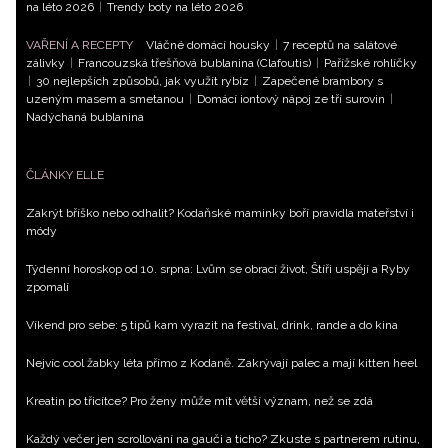
na léto 2026
|
Trendy boty na léto 2026
VAŘENÍ A RECEPTY
Vláčné domácí housky
|
7 receptů na salátové
zálivky
|
Francouzská třešňová bublanina (Clafoutis)
|
Pařížské rohlíčky
|
30 nejlepších způsobů, jak využít rybíz
|
Zapečené brambory s
uzeným masem a smetanou
|
Domácí iontový nápoj ze tří surovin
|
Nadýchaná bublanina
ČLÁNKY ELLE
Zakrýt bříško nebo odhalit? Kodaňské maminky boří pravidla mateřství i
módy
Týdenní horoskop od 10. srpna: Lvům se obrací život, Štíři uspějí a Ryby
zpomalí
Víkend pro sebe: 5 tipů kam vyrazit na festival, drink, rande a do kina
Nejvíc cool žabky léta přímo z Kodaně. Zakrývají palec a mají kitten heel
Kreatin po třicítce? Pro ženy může mít větší význam, než se zdá
Každý večer jen scrollování na gauči a ticho? Zkuste s partnerem rutinu,