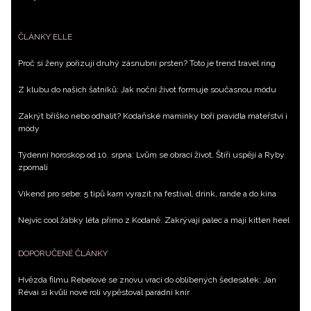
ČLÁNKY ELLE
Proč si ženy pořizují druhý zásnubní prsten? Toto je trend travel ring
Z klubu do našich šatníků: Jak noční život formuje současnou módu
Zakrýt bříško nebo odhalit? Kodaňské maminky boří pravidla mateřství i
módy
Týdenní horoskop od 10. srpna: Lvům se obrací život, Štíři uspějí a Ryby
zpomalí
Víkend pro sebe: 5 tipů kam vyrazit na festival, drink, rande a do kina
Nejvíc cool žabky léta přímo z Kodaně. Zakrývají palec a mají kitten heel
DOPORUČENÉ ČLÁNKY
Hvězda filmu Rebelové se znovu vrací do oblíbených šedesátek: Jan
Révai si kvůli nové roli vypěstoval parádní knír