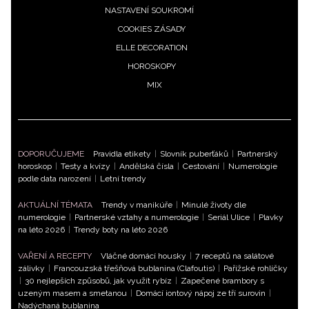
NASTAVENÍ SOUKROMÍ
COOKIES ZÁSADY
ELLE DECORATION
HOROSKOPY
MIX
DOPORUČUJEME
Pravidla etikety
|
Slovník puberťáků
|
Partnerský
horoskop
|
Testy a kvízy
|
Andělská čísla
|
Cestování
|
Numerologie
podle data narození
|
Letní trendy
AKTUÁLNÍ TÉMATA
Trendy v manikúře
|
Minulé životy dle
numerologie
|
Partnerské vztahy a numerologie
|
Seriál Ulice
|
Plavky
na léto 2026
|
Trendy boty na léto 2026
VAŘENÍ A RECEPTY
Vláčné domácí housky
|
7 receptů na salátové
zálivky
|
Francouzská třešňová bublanina (Clafoutis)
|
Pařížské rohlíčky
|
30 nejlepších způsobů, jak využít rybíz
|
Zapečené brambory s
uzeným masem a smetanou
|
Domácí iontový nápoj ze tří surovin
|
Nadýchaná bublanina