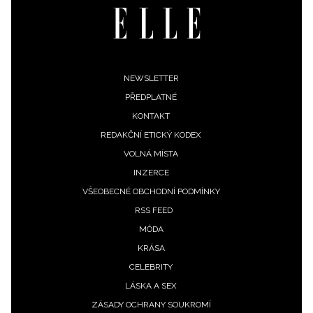
zpracováním údajů k tomuto účelu podle
Zásad ochrany
soukromí BurdaMedia Extra s.r.o.
, zaškrtněte toto pole.
Footer
NEWSLETTER
PŘEDPLATNÉ
menu
KONTAKT
REDAKČNÍ ETICKÝ KODEX
VOLNÁ MÍSTA
INZERCE
VŠEOBECNÉ OBCHODNÍ PODMÍNKY
RSS FEED
MÓDA
KRÁSA
CELEBRITY
LÁSKA A SEX
ZÁSADY OCHRANY SOUKROMÍ