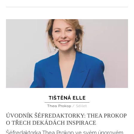
TIŠTĚNÁ ELLE
Thea Prokop
/
Sdílet
ÚVODNÍK ŠÉFREDAKTORKY: THEA PROKOP
O TŘECH DEKÁDÁCH INSPIRACE
Šéfredaktorka Thea Prokop ve svém únorovém