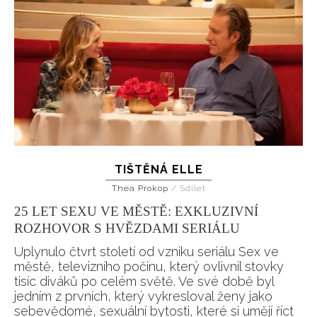
TIŠTĚNÁ ELLE
Thea Prokop
/
Sdílet
25 LET SEXU VE MĚSTĚ: EXKLUZIVNÍ
ROZHOVOR S HVĚZDAMI SERIÁLU
Uplynulo čtvrt století od vzniku seriálu Sex ve
městě, televizního počinu, který ovlivnil stovky
tisíc diváků po celém světě. Ve své době byl
jedním z prvních, který vykresloval ženy jako
sebevědomé, sexuální bytosti, které si umějí říct