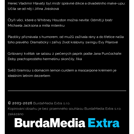
Herec Vladimír Hlavatý byl mistr správné dikce a divadelního make-upu:
Učila se od něj i Jiřina Jirásková
Čtyři věci, které o Whitney Houston možná nevíte: Odmítl ji bratr
Michaela Jacksona a měla milenku
Plastiky přiznávala s humorem, od mužů zažívala rány a do třetice našla
toho pravého: Dramatický i zářivý život královny swingu Evy Pilarové
Grilovaný květák se salsou z pečených paprik podle Jana Punčocháře:
Doby prachsprostého hermelínu skončily, říká
Svěží tiramisu s domácím lemon curdem a mascarpone krémem je
ideálním letním dezertem
© 2003-2026
BurdaMedia Extra s.r.o.
Kopírování obsahu je bez písemného souhlasu BurdaMedia Extra s.r.o.
zakázáno