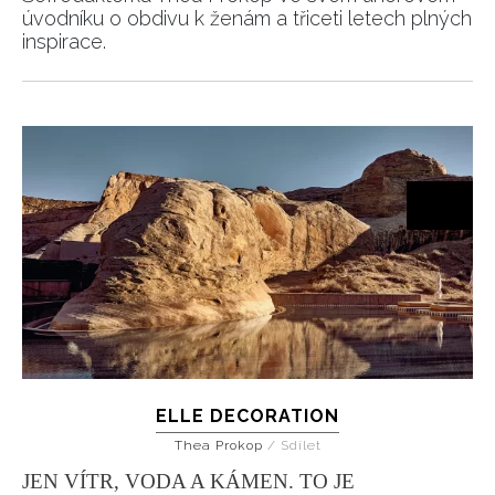
úvodníku o obdivu k ženám a třiceti letech plných
inspirace.
ELLE DECORATION
Thea Prokop
/
Sdílet
JEN VÍTR, VODA A KÁMEN. TO JE