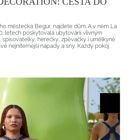
DECORATION: CESTA DO
kého městečka Begur, najdete dům. A v něm La
30. letech poskytovala ubytování vlivným
, spisovatelky, herečky, zpěvačky i umělkyně
své nejniternější nápady a sny. Každý pokoj