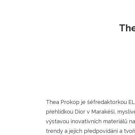
ELLE BEAUTY LOUNGE
L
S
The
V
S
S
ELLE DECORATION
H
INFORMACE
Thea Prokop je šéfredaktorkou EL
REDAKCE
přehlídkou Dior v Marakéši, mysl
výstavou inovativních materiálů na
trendy a jejich předpovídání a tv