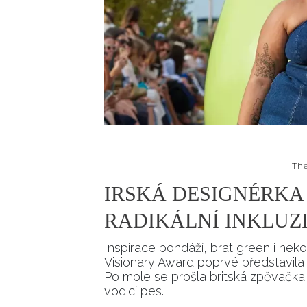
Th
IRSKÁ DESIGNÉRKA 
RADIKÁLNÍ INKLUZ
Inspirace bondáží, brat green i nek
Visionary Award poprvé představil
Po mole se prošla britská zpěvačka
vodicí pes.