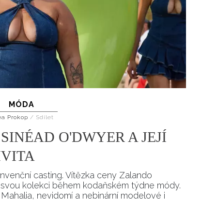
MÓDA
ea Prokop
/
Sdílet
SINÉAD O'DWYER A JEJÍ
IVITA
onvenční casting. Vítězka ceny Zalando
a svou kolekci během kodaňském týdne módy.
 Mahalia, nevidomí a nebinární modelové i