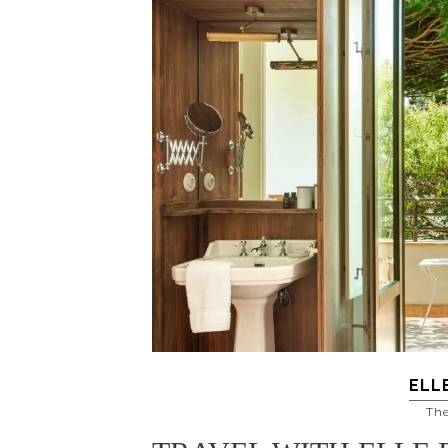
ELL
Th