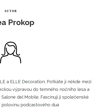
ÁSKA A SEX
ELLEPHORIA
ELLE STOR
AUTOR
ingles
a Prokop
y a on
ex
vatba
OME
LE a ELLE Decoration. Potkáte ji někde mezi
NEWSLETTER
iveckou výpravou do temného nočního lesa a
 Salone del Mobile. Fascinují ji společenské
oří polovinu podcastového dua