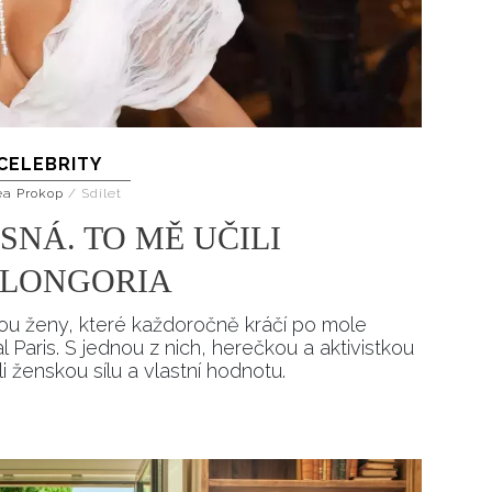
CELEBRITY
ea Prokop
/
Sdílet
ASNÁ. TO MĚ UČILI
 LONGORIA
jsou ženy, které každoročně kráčí po mole
l Paris. S jednou z nich, herečkou a aktivistkou
i ženskou sílu a vlastní hodnotu.