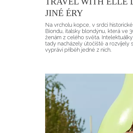
TRAVEL WITH ELLE 
JINÉ ÉRY
Na vrcholu kopce, v srdci historic
Biondu, italsky blondýnu, která ve 
ženám z celého světa. Intelektuálky
tady nacházely útočiště a rozvíjely 
vypráví příběh jedné z nich.