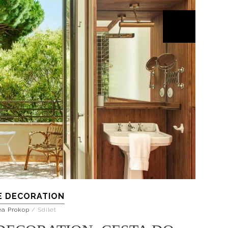
E DECORATION
ea Prokop
/
Sdílet