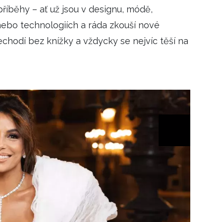
příběhy – ať už jsou v designu, módě,
Přihlášením k newsletteru souhlasíte s
Obcho
společnosti BurdaMedia Extra s.r.o.
a potv
 nebo technologiích a ráda zkouší nové
Zásadami ochrany soukromí
- BurdaMedia E
chodí bez knížky a vždycky se nejvíc těší na
pracovat zejména k organizaci a vyhodnocení 
Chcete navíc dostávat i další zajímavé a exkluz
Pokud souhlasíte se zpracováním údajů k tom
soukromí BurdaMedia Extra s.r.o.
, zaškrtnět