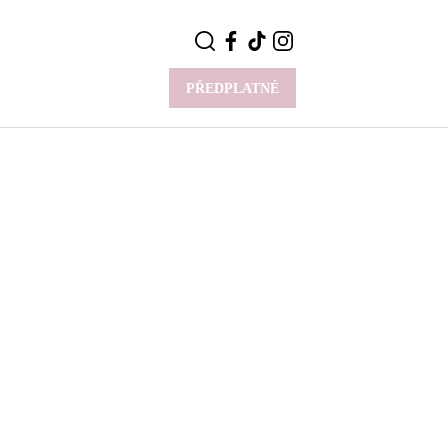
PŘEDPLATNÉ
VÍCE
Y
CELEBRITY
Novinky
Styl slavných
Rozhovory
ie