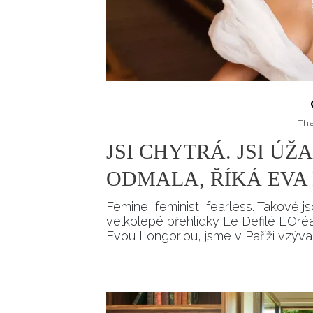
Th
JSI CHYTRÁ. JSI ÚŽ
ODMALA, ŘÍKÁ EVA
Femine, feminist, fearless. Takové 
velkolepé přehlídky Le Defilé L‘Oréa
Evou Longoriou, jsme v Paříži vzýval