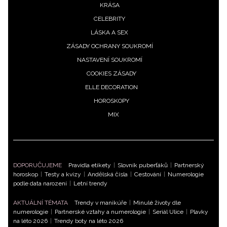
KRÁSA
Přihlášením k newsletteru souhlasíte s
Obchodními
podmínkami společnosti BurdaMedia Extra s.r.o.
a
CELEBRITY
potvrzujete, že jste se seznámili se
Zásadami
LÁSKA A SEX
ochrany soukromí
- BurdaMedia Extra s.r.o. bude s
ZÁSADY OCHRANY SOUKROMÍ
Vašimi údaji pracovat zejména k organizaci a
NASTAVENÍ SOUKROMÍ
vyhodnocení akce a zasílání novinek.
COOKIES ZÁSADY
Chcete navíc dostávat i další zajímavé a exkluzivní
ELLE DECORATION
informace od našich partnerů? Pokud souhlasíte se
HOROSKOPY
zpracováním údajů k tomuto účelu podle
Zásad ochrany
MIX
soukromí BurdaMedia Extra s.r.o.
, zaškrtněte toto pole.
DOPORUČUJEME
Pravidla etikety
|
Slovník puberťáků
|
Partnerský
horoskop
|
Testy a kvízy
|
Andělská čísla
|
Cestování
|
Numerologie
podle data narození
|
Letní trendy
AKTUÁLNÍ TÉMATA
Trendy v manikúře
|
Minulé životy dle
numerologie
|
Partnerské vztahy a numerologie
|
Seriál Ulice
|
Plavky
na léto 2026
|
Trendy boty na léto 2026