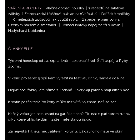
VAŘENÍ A RECEPTY
Vláčné domácí housky
|
7 receptů na salátové
zálivky
|
Francouzská třešňová bublanina (Clafoutis)
|
Pařížské rohlíčky
|
30 nejlepších způsobů, jak využít rybíz
|
Zapečené brambory s
uzeným masem a smetanou
|
Domácí iontový nápoj ze tří surovin
|
Nadýchaná bublanina
ČLÁNKY ELLE
Týdenní horoskop od 10. srpna: Lvům se obrací život, Štíři uspějí a Ryby
zpomalí
Víkend pro sebe: 5 tipů kam vyrazit na festival, drink, rande a do kina
Nejvíc cool žabky léta přímo z Kodaně. Zakrývají palec a mají kitten heel
Kreatin po třicítce? Pro ženy může mít větší význam, než se zdá
Každý večer jen scrollování na gauči a ticho? Zkuste s partnerem rutinu,
díky které uklidíte dům i zažehnete starou jiskru
Za největší hit léta neutratíte ani korunu. Už dávno ho máte ve skříni