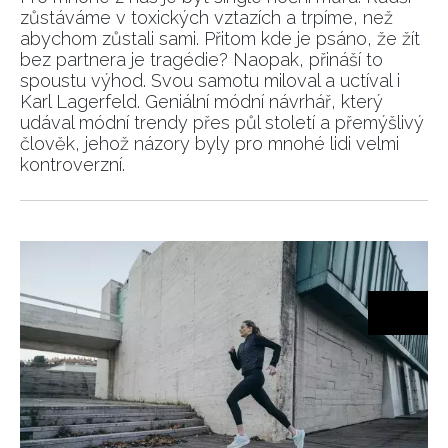
zůstáváme v toxických vztazích a trpíme, než
abychom zůstali sami. Přitom kde je psáno, že žít
bez partnera je tragédie? Naopak, přináší to
spoustu výhod. Svou samotu miloval a uctíval i
Karl Lagerfeld. Geniální módní návrhář, který
udával módní trendy přes půl století a přemýšlivý
člověk, jehož názory byly pro mnohé lidi velmi
kontroverzní.