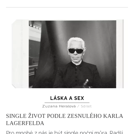
LÁSKA A SEX
INFORMACE
Zuzana Heralová
/
Sdílet
SINGLE ŽIVOT PODLE ZESNULÉHO KARLA
REDAKCE
LAGERFELDA
Pro mnohé z nás je být single noční můra. Radši