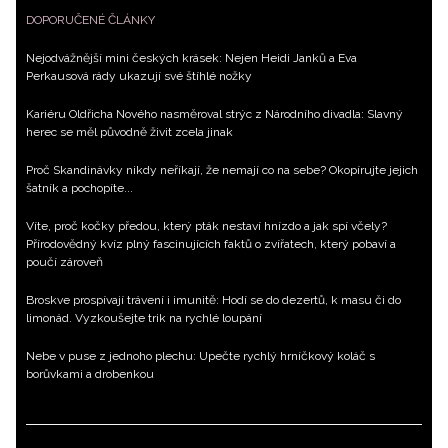
DOPORUČENÉ ČLÁNKY
Nejodvážnější mini českých krásek: Nejen Heidi Janků a Eva
Perkausová rády ukazují své štíhlé nožky
Kariéru Oldřicha Nového nasměroval strýc z Národního divadla: Slavný
herec se měl původně živit zcela jinak
Proč Skandinávky nikdy neříkají, že nemají co na sebe? Okopírujte jejich
šatník a pochopíte...
Víte, proč kočky předou, který pták nestaví hnízdo a jak spí včely?
Přírodovědný kvíz plný fascinujících faktů o zvířatech, který pobaví a
poučí zároveň
Broskve prospívají trávení i imunitě: Hodí se do dezertů, k masu či do
limonád. Vyzkoušejte trik na rychlé loupání
Nebe v puse z jednoho plechu: Upečte rychlý hrníčkový koláč s
borůvkami a drobenkou