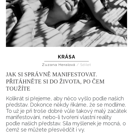
KRÁSA
Zuzana Heralová
/
Sdílet
JAK SI SPRÁVNĚ MANIFESTOVAT.
PŘITÁHNĚTE SI DO ŽIVOTA, PO ČEM
TOUŽÍTE
Kolikrát si přejeme, aby něco vyšlo podle našich
představ. Dokonce někdy říkáme, že se modlíme.
To už je při troše dobré vůle takový malý začátek
manifestování, nebo-li tvoření vlastní reality
podle našich představ. Síla myšlenek je mocná, o
čemž se můžete přesvědčit i vy.