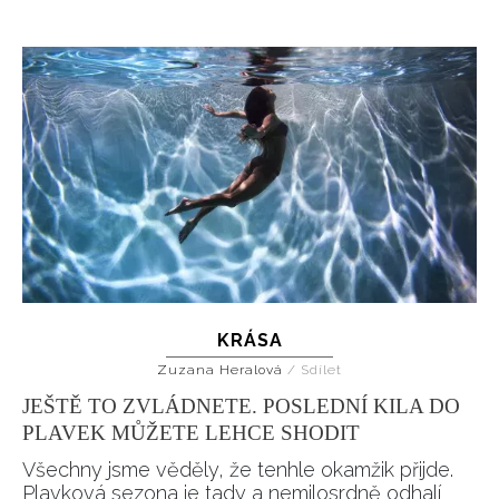
HOME
KRÁSA
Zuzana Heralová
/
Sdílet
JEŠTĚ TO ZVLÁDNETE. POSLEDNÍ KILA DO
PLAVEK MŮŽETE LEHCE SHODIT
Všechny jsme věděly, že tenhle okamžik přijde.
Plavková sezona je tady a nemilosrdně odhalí