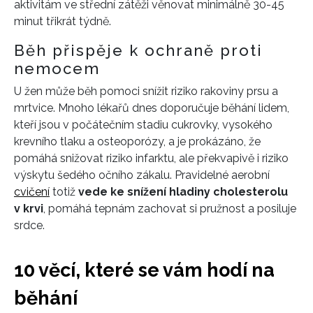
aktivitám ve střední zátěži věnovat minimálně 30-45
minut třikrát týdně.
Běh přispěje k ochraně proti
nemocem
U žen může běh pomoci snížit riziko rakoviny prsu a
mrtvice. Mnoho lékařů dnes doporučuje běhání lidem,
kteří jsou v počátečním stadiu cukrovky, vysokého
krevního tlaku a osteoporózy, a je prokázáno, že
pomáhá snižovat riziko infarktu, ale překvapivě i riziko
výskytu šedého očního zákalu. Pravidelné aerobní
cvičení
totiž
vede ke snížení hladiny cholesterolu
v krvi
, pomáhá tepnám zachovat si pružnost a posiluje
srdce.
10 věcí, které se vám hodí na
běhání