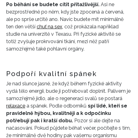
Po běhání se budete cítit přitažlivější.
Asi ne
bezprostředně po něm, kdy jste zpocená a červená,
ale po sprše určitě ano. Navíc budete mít minimálně
ten den větší
chuť na sex
, což prokázala například
studie na univerzitě v Texasu. Při fyzické aktivitě se
totiž zvyšuje prokrvování tkání, mezi něž patří
samozřejmě také pohlavní orgány.
Podpoří kvalitní spánek
Je nad slunce jasné, že když během fyzické aktivity
vydá tělo energii, bude ji potřebovat doplnit. Palivem je
samozřejmě jídlo, ale o regeneraci svalů se postará
relaxace
a spánek. Podle odborníků
spí lidé, kteří se
pravidelně hýbou, kvalitněji a k odpočinku
potřebují pak i kratší dobu.
Pozor si ale dejte na
načasování. Pokud půjdete běhat večer, počítejte s tím,
INFORMACE
že minimálně dvě hodiny pak vašemu organismu