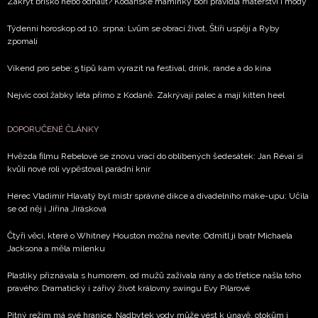
Zakrýt bříško nebo odhalit? Kodaňské maminky boří pravidla mateřství i módy
Týdenní horoskop od 10. srpna: Lvům se obrací život, Štíři uspějí a Ryby
zpomalí
Víkend pro sebe: 5 tipů kam vyrazit na festival, drink, rande a do kina
Nejvíc cool žabky léta přímo z Kodaně. Zakrývají palec a mají kitten heel
DOPORUČENÉ ČLÁNKY
Hvězda filmu Rebelové se znovu vrací do oblíbených šedesátek: Jan Révai si
kvůli nové roli vypěstoval parádní knír
Herec Vladimír Hlavatý byl mistr správné dikce a divadelního make-upu: Učila
se od něj i Jiřina Jirásková
Čtyři věci, které o Whitney Houston možná nevíte: Odmítl ji bratr Michaela
Jacksona a měla milenku
Plastiky přiznávala s humorem, od mužů zažívala rány a do třetice našla toho
pravého: Dramatický i zářivý život královny swingu Evy Pilarové
Pitný režim má své hranice. Nadbytek vody může vést k únavě, otokům i