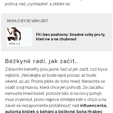
REDAKCE
potrvá, než „vychladne“ a zklidní se.
MOHLO BY SE VÁM LÍBIT
Fit i bez posilovny: Snadné cviky pro ty,
kteří ne a ne zhubnout
elle.cz
Běžkyně radí, jak začít..
Zdravotní benefity jsou jasné, teď už jen začít, což bývá
nejtěžší. „Nečekejte až bude lepší počasí, až bude
víkend, až…až. Prostě jděte do toho hned. Nenechte se
ošálit svojí hlavou, která chce jen pohodlí. Ze začátku
nemusíte hned běžet, protože tělo si na nový pohyb
musí zvyknout, proto nejprve střídejte běh s chůzí a na
závěr se nezapomeňte protáhnout,“ radí
influencerka,
autorka knížek o běhání a běžkyně Soňa Hrabec