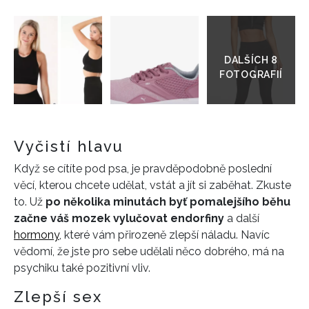
Přejít
do
galerie
Vyčistí hlavu
Když se cítíte pod psa, je pravděpodobně poslední
věcí, kterou chcete udělat, vstát a jít si zaběhat. Zkuste
to. Už
po několika minutách byť pomalejšího běhu
začne váš mozek vylučovat endorfiny
a další
hormony
, které vám přirozeně zlepší náladu. Navíc
vědomí, že jste pro sebe udělali něco dobrého, má na
psychiku také pozitivní vliv.
Zlepší sex