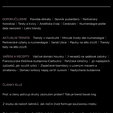
DOPORUČUJEME
Pravidla etikety
|
Slovník puberťáků
|
Partnerský
horoskop
|
Testy a kvízy
|
Andělská čísla
|
Cestování
|
Numerologie podle
data narození
|
Letní trendy
AKTUÁLNÍ TÉMATA
Trendy v manikúře
|
Minulé životy dle numerologie
|
Partnerské vztahy a numerologie
|
Seriál Ulice
|
Plavky na léto 2026
|
Trendy
boty na léto 2026
VAŘENÍ A RECEPTY
Vláčné domácí housky
|
7 receptů na salátové zálivky
|
Francouzská třešňová bublanina (Clafoutis)
|
Pařížské rohlíčky
|
30 nejlepších
způsobů, jak využít rybíz
|
Zapečené brambory s uzeným masem a
smetanou
|
Domácí iontový nápoj ze tří surovin
|
Nadýchaná bublanina
ČLÁNKY ELLE
Proč si ženy pořizují druhý zásnubní prsten? Toto je trend travel ring
Z klubu do našich šatníků: Jak noční život formuje současnou módu