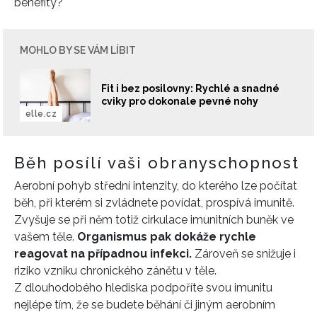
benefity?
MOHLO BY SE VÁM LÍBIT
Fit i bez posilovny: Rychlé a snadné
cviky pro dokonale pevné nohy
elle.cz
Běh posílí vaši obranyschopnost
Aerobní pohyb střední intenzity, do kterého lze počítat
běh, při kterém si zvládnete povídat, prospívá imunitě.
Zvyšuje se při něm totiž cirkulace imunitních buněk ve
vašem těle.
Organismus pak dokáže rychle
reagovat na případnou infekci.
Zároveň se snižuje i
riziko vzniku chronického zánětu v těle.
Z dlouhodobého hlediska podpoříte svou imunitu
nejlépe tím, že se budete běhání či jiným aerobním