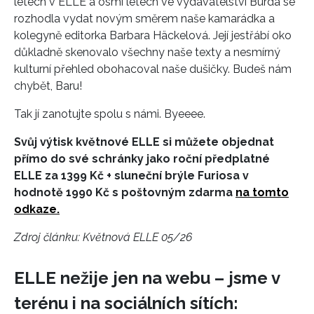
letech v ELLE a osmi letech ve vydavatelství Burda se
rozhodla vydat novým směrem naše kamarádka a
kolegyně editorka Barbara Häckelová. Její jestřábí oko
důkladně skenovalo všechny naše texty a nesmírný
kulturní přehled obohacoval naše dušičky. Budeš nám
INFORMACE
chybět, Baru!
REDAKCE
Tak jí zanotujte spolu s námi. Byeeee.
Svůj výtisk květnové ELLE si můžete objednat
přímo do své schránky jako roční předplatné
ELLE za 1399 Kč
+ sluneční brýle Furiosa v
hodnotě 1990 Kč s poštovným zdarma
na tomto
odkaze.
Zdroj článku:
Květnová ELLE 05/26
ELLE nežije jen na webu – jsme v
terénu i na sociálních sítích: