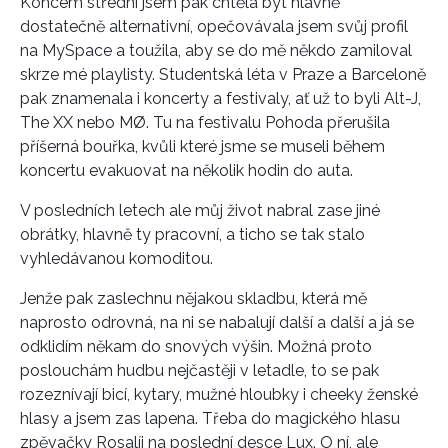
Koncem střední jsem pak chtěla být hlavně
dostatečně alternativní, opečovávala jsem svůj profil
na MySpace a toužila, aby se do mě někdo zamiloval
skrze mé playlisty. Studentská léta v Praze a Barceloně
pak znamenala i koncerty a festivaly, ať už to byli Alt-J,
The XX nebo MØ. Tu na festivalu Pohoda přerušila
příšerná bouřka, kvůli které jsme se museli během
koncertu evakuovat na několik hodin do auta.
V posledních letech ale můj život nabral zase jiné
obrátky, hlavně ty pracovní, a ticho se tak stalo
vyhledávanou komoditou.
Jenže pak zaslechnu nějakou skladbu, která mě
naprosto odrovná, na ni se nabalují další a další a já se
odklidím někam do snových výšin. Možná proto
poslouchám hudbu nejčastěji v letadle, to se pak
rozeznívají bicí, kytary, mužné hloubky i cheeky ženské
hlasy a jsem zas lapena. Třeba do magického hlasu
zpěvačky Rosalíi na poslední desce Lux. O ní, ale