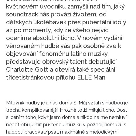
květnovém úvodníku zamýšlí nad tím, jaký
soundtrack nás provází životem, od
dětských ukolébavek přes pubertální idoly
až po momenty, kdy ze všeho nejvíc
oceníme absolutní ticho. V novém vydání
věnovaném hudbě vás pak osobně zve k
objevování fenoménu latino muziky,
představuje obrovský talent debutující
Charlotte Gott a otevírá také speciální
třicetistránkovou přílohu ELLE Man.
Milovník hudby je u nás doma Š. Můj vztah s hudbou je
trochu komplikovanější. Hrozně totiž miluju ticho. Dost
si cením toho, když jsem doma a nikdo na mě nemluví,
nepotřebuju mít puštěnou muziku v pozadí, nemůžu s
hudbou pracovat/psát, maximálně s melodickým