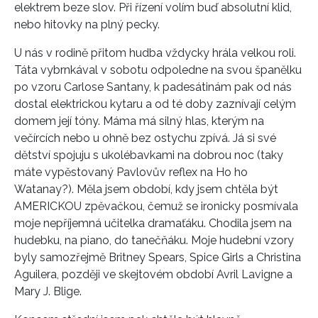
elektrem beze slov. Při řízení volím buď absolutní klid,
nebo hitovky na plný pecky.
U nás v rodině přitom hudba vždycky hrála velkou roli.
Táta vybrnkával v sobotu odpoledne na svou španělku
po vzoru Carlose Santany, k padesátinám pak od nás
dostal elektrickou kytaru a od té doby zaznívají celým
domem její tóny. Máma má silný hlas, kterým na
večírcích nebo u ohně bez ostychu zpívá. Já si své
dětství spojuju s ukolébavkami na dobrou noc (taky
máte vypěstovaný Pavlovův reflex na Ho ho
Watanay?). Měla jsem období, kdy jsem chtěla být
AMERICKOU zpěvačkou, čemuž se ironicky posmívala
moje nepříjemná učitelka dramaťáku. Chodila jsem na
hudebku, na piano, do tanečňáku. Moje hudební vzory
byly samozřejmě Britney Spears, Spice Girls a Christina
Aguilera, později ve skejtovém období Avril Lavigne a
Mary J. Blige.