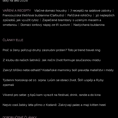
boty na léto 2026
VAŘENÍ A RECEPTY
Vláčné domácí housky
|
7 receptů na salátové zálivky
|
Francouzská třešňová bublanina (Clafoutis)
|
Pařížské rohlíčky
|
30 nejlepších
způsobů, jak využít rybíz
|
Zapečené brambory s uzeným masem a
smetanou
|
Domácí iontový nápoj ze tří surovin
|
Nadýchaná bublanina
ČLÁNKY ELLE
Proč si ženy pořizují druhý zásnubní prsten? Toto je trend travel ring
Z klubu do našich šatníků: Jak noční život formuje současnou módu
Zakrýt bříško nebo odhalit? Kodaňské maminky boří pravidla mateřství i módy
Týdenní horoskop od 10. srpna: Lvům se obrací život, Štíři uspějí a Ryby
zpomalí
Víkend pro sebe: 5 tipů kam vyrazit na festival, drink, rande a do kina
Nejvíc cool žabky léta přímo z Kodaně. Zakrývají palec a mají kitten heel
DOPORUČENÉ ČLÁNKY