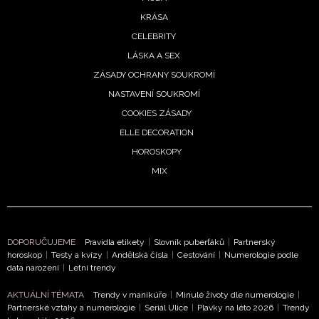
KRÁSA
ODESLAT
CELEBRITY
LÁSKA A SEX
Přihlášením k newsletteru souhlasíte s
Obchodními
ZÁSADY OCHRANY SOUKROMÍ
podmínkami společnosti BurdaMedia Extra s.r.o.
a
NASTAVENÍ SOUKROMÍ
potvrzujete, že jste se seznámili se
Zásadami
COOKIES ZÁSADY
ochrany soukromí
- BurdaMedia Extra s.r.o. bude s
ELLE DECORATION
Vašimi údaji pracovat zejména k organizaci a
vyhodnocení akce a zasílání novinek.
HOROSKOPY
MIX
Chcete navíc dostávat i další zajímavé a exkluzivní
informace od našich partnerů? Pokud souhlasíte se
zpracováním údajů k tomuto účelu podle
Zásad ochrany
soukromí BurdaMedia Extra s.r.o.
, zaškrtněte toto pole.
DOPORUČUJEME
Pravidla etikety
|
Slovník puberťáků
|
Partnerský
horoskop
|
Testy a kvízy
|
Andělská čísla
|
Cestování
|
Numerologie podle
data narození
|
Letní trendy
AKTUÁLNÍ TÉMATA
Trendy v manikúře
|
Minulé životy dle numerologie
|
Partnerské vztahy a numerologie
|
Seriál Ulice
|
Plavky na léto 2026
|
Trendy