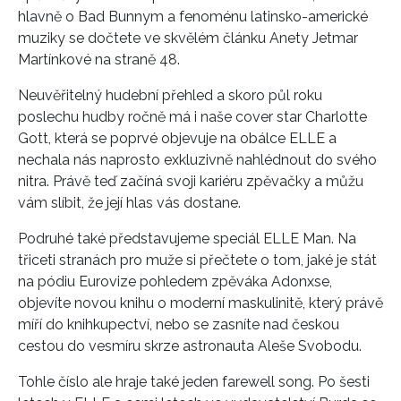
hlavně o Bad Bunnym a fenoménu latinsko-americké
muziky se dočtete ve skvělém článku Anety Jetmar
Martínkové na straně 48.
Neuvěřitelný hudební přehled a skoro půl roku
poslechu hudby ročně má i naše cover star Charlotte
Gott, která se poprvé objevuje na obálce ELLE a
nechala nás naprosto exkluzivně nahlédnout do svého
nitra. Právě teď začíná svoji kariéru zpěvačky a můžu
vám slíbit, že její hlas vás dostane.
Podruhé také představujeme speciál ELLE Man. Na
třiceti stranách pro muže si přečtete o tom, jaké je stát
na pódiu Eurovize pohledem zpěváka Adonxse,
objevíte novou knihu o moderní maskulinitě, který právě
míří do knihkupectví, nebo se zasníte nad českou
cestou do vesmíru skrze astronauta Aleše Svobodu.
Tohle číslo ale hraje také jeden farewell song. Po šesti