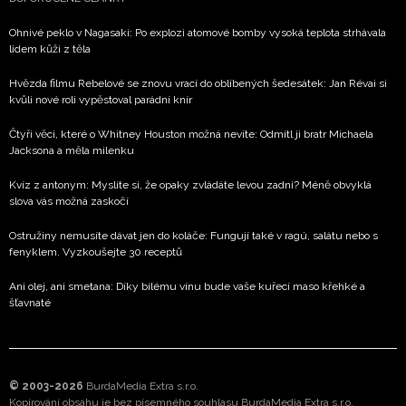
Ohnivé peklo v Nagasaki: Po explozi atomové bomby vysoká teplota strhávala
lidem kůži z těla
Hvězda filmu Rebelové se znovu vrací do oblíbených šedesátek: Jan Révai si
kvůli nové roli vypěstoval parádní knír
Čtyři věci, které o Whitney Houston možná nevíte: Odmítl ji bratr Michaela
Jacksona a měla milenku
Kvíz z antonym: Myslíte si, že opaky zvládáte levou zadní? Méně obvyklá
slova vás možná zaskočí
Ostružiny nemusíte dávat jen do koláče: Fungují také v ragú, salátu nebo s
fenyklem. Vyzkoušejte 30 receptů
Ani olej, ani smetana: Díky bílému vínu bude vaše kuřecí maso křehké a
šťavnaté
© 2003-2026
BurdaMedia Extra s.r.o.
Kopírování obsahu je bez písemného souhlasu BurdaMedia Extra s.r.o.