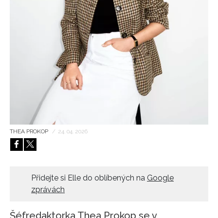
HOME
THEA PROKOP
/
24. 04. 2026
Přidejte si Elle do oblíbených na
Google
zprávách
Šéfredaktorka Thea Prokop se v