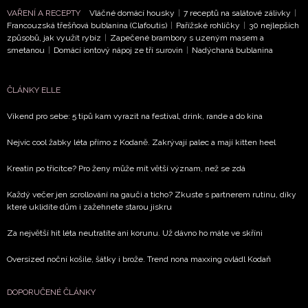
Chcete navíc dostávat i další zajímavé a exkluzivní
VAŘENÍ A RECEPTY
Vláčné domácí housky
|
7 receptů na salátové zálivky
|
informace od našich partnerů? Pokud souhlasíte se
Francouzská třešňová bublanina (Clafoutis)
|
Pařížské rohlíčky
|
30 nejlepších
zpracováním údajů k tomuto účelu podle
Zásad ochrany
způsobů, jak využít rybíz
|
Zapečené brambory s uzeným masem a
smetanou
|
Domácí iontový nápoj ze tří surovin
|
Nadýchaná bublanina
soukromí BurdaMedia Extra s.r.o.
, zaškrtněte toto pole.
ČLÁNKY ELLE
Víkend pro sebe: 5 tipů kam vyrazit na festival, drink, rande a do kina
Nejvíc cool žabky léta přímo z Kodaně. Zakrývají palec a mají kitten heel
Kreatin po třicítce? Pro ženy může mít větší význam, než se zdá
Každý večer jen scrollování na gauči a ticho? Zkuste s partnerem rutinu, díky
které uklidíte dům i zažehnete starou jiskru
Za největší hit léta neutratíte ani korunu. Už dávno ho máte ve skříni
Oversized noční košile, šátky i brože. Trend nona maxxing ovládl Kodaň
DOPORUČENÉ ČLÁNKY