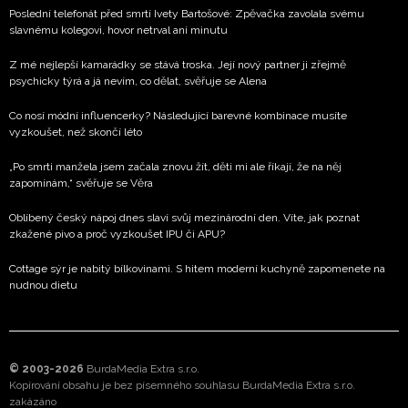
Poslední telefonát před smrtí Ivety Bartošové: Zpěvačka zavolala svému
slavnému kolegovi, hovor netrval ani minutu
Z mé nejlepší kamarádky se stává troska. Její nový partner ji zřejmě
psychicky týrá a já nevím, co dělat, svěřuje se Alena
Co nosí módní influencerky? Následující barevné kombinace musíte
vyzkoušet, než skončí léto
„Po smrti manžela jsem začala znovu žít, děti mi ale říkají, že na něj
zapomínám,“ svěřuje se Věra
Oblíbený český nápoj dnes slaví svůj mezinárodní den. Víte, jak poznat
zkažené pivo a proč vyzkoušet IPU či APU?
Cottage sýr je nabitý bílkovinami. S hitem moderní kuchyně zapomenete na
nudnou dietu
© 2003-2026
BurdaMedia Extra s.r.o.
Kopírování obsahu je bez písemného souhlasu BurdaMedia Extra s.r.o.
zakázáno