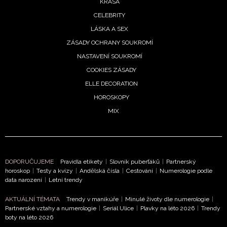
KRÁSA
CELEBRITY
LÁSKA A SEX
ZÁSADY OCHRANY SOUKROMÍ
NASTAVENÍ SOUKROMÍ
COOKIES ZÁSADY
ELLE DECORATION
HOROSKOPY
NEWSLETTER
MIX
ODESLAT
Přihlášením k newsletteru souhlasíte s
Obchodními
DOPORUČUJEME
Pravidla etikety
|
Slovník puberťáků
|
Partnerský
podmínkami společnosti BurdaMedia Extra s.r.o.
a
horoskop
|
Testy a kvízy
|
Andělská čísla
|
Cestování
|
Numerologie podle
potvrzujete, že jste se seznámili se
Zásadami
data narození
|
Letní trendy
ochrany soukromí
- BurdaMedia Extra s.r.o. bude s
AKTUÁLNÍ TÉMATA
Trendy v manikúře
|
Minulé životy dle numerologie
|
Vašimi údaji pracovat zejména k organizaci a
Partnerské vztahy a numerologie
|
Seriál Ulice
|
Plavky na léto 2026
|
Trendy
vyhodnocení akce a zasílání novinek.
boty na léto 2026