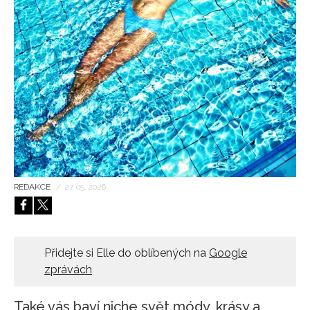
HOME
REDAKCE
/
27. 05. 2026
Přidejte si Elle do oblíbených na
Google
zprávách
Také vás baví niche svět módy, krásy a