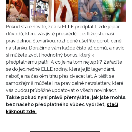
Pokud stále nevíte, zda si ELLE předplatit, zde je pár
důvodů, které vás jistě přesvědčí. Jestliže jste naší
pravidelnou čtenářkou, rozhodně ušetříte oproti ceně
na stánku. Doručíme vám každé číslo až domů, a navíc
si můžete zvolit hodnotný bonus, který k
předplatnému patří! A co je na tom nejlepší? Zařadíte
se do jedinečné ELLE rodiny, která je již legendární,
neboť je na českém trhu přes dvacet let. A těšit se
samozřejmě můžete i na pravidelné newslettery, které
vás budou průběžně updatovat o všech novinkách.
Takže pokud nyní právě přemýšlíte, jak jste mohla
bez našeho předplatného vůbec vydržet,
stačí
kliknout zde.