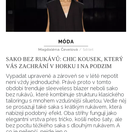
MÓDA
Magdaléna Čevelová
/
Sdílet
SAKO BEZ RUKÁVŮ: CHIC KOUSEK, KTERÝ
VÁS ZACHRÁNÍ V HORKU I NA PODZIM
Vypadat upraveně a zároveň se v létě nepotit
není vždy jednoduché. Právě proto v tomto
období trenduje sleeveless blazer neboli sako
bez rukávů, které kombinuje strukturu klasického
tailoringu s mnohem vzdušnější siluetou. Vedle něj
se prosazují také saka s krátkým rukávem, která
nabízejí podobný efekt. Oba střihy fungují jako
elegantní vrstva přes tričko, košili nebo šaty, ale
bez pocitu těžkého saka s dlouhým rukávem. A
co je nejlepší, nejde jen o...