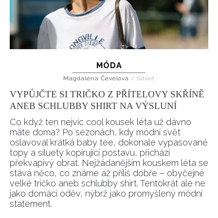
MÓDA
Magdaléna Čevelová
/
Sdílet
VYPŮJČTE SI TRIČKO Z PŘÍTELOVY SKŘÍNĚ
ANEB SCHLUBBY SHIRT NA VÝSLUNÍ
Co když ten nejvíc cool kousek léta už dávno
máte doma? Po sezonách, kdy módní svět
oslavoval krátká baby tee, dokonale vypasované
topy a siluety kopírující postavu, přichází
překvapivý obrat. Nejžádanějším kouskem léta se
stává něco, co známe až příliš dobře – obyčejné
velké tričko aneb schlubby shirt. Tentokrát ale ne
jako domácí oděv, nýbrž jako promyšlený módní
statement.