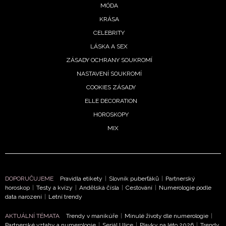
MÓDA
KRÁSA
CELEBRITY
LÁSKA A SEX
ZÁSADY OCHRANY SOUKROMÍ
NASTAVENÍ SOUKROMÍ
COOKIES ZÁSADY
ELLE DECORATION
HOROSKOPY
MIX
DOPORUČUJEME
Pravidla etikety
|
Slovník puberťáků
|
Partnerský
horoskop
|
Testy a kvízy
|
Andělská čísla
|
Cestování
|
Numerologie podle
data narození
|
Letní trendy
AKTUÁLNÍ TÉMATA
Trendy v manikúře
|
Minulé životy dle numerologie
|
Partnerské vztahy a numerologie
|
Seriál Ulice
|
Plavky na léto 2026
|
Trendy