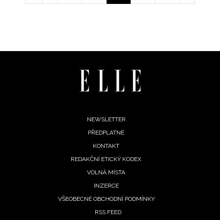
page
stránka
stránka
stránka
Footer
NEWSLETTER
PŘEDPLATNÉ
menu
KONTAKT
REDAKČNÍ ETICKÝ KODEX
VOLNÁ MÍSTA
INZERCE
VŠEOBECNÉ OBCHODNÍ PODMÍNKY
RSS FEED