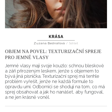
KRÁSA
Zuzana Bednářová
/
Sdílet
OBJEM NA POVEL: TEXTURIZAČNÍ SPREJE
PRO JEMNÉ VLASY
Jemné vlasy mají svoje kouzlo: schnou bleskově
a září přirozeným leskem, jenže s objemem to
bývá jiná písnička. Texturizační sprej má tenhle
problém vyřešit, jenže ne každá formule to
opravdu umí. Odborníci se shodují na tom, co má
sprej obsahovat a jak ho nanášet, aby fungoval,
a ne jen krásně voněl.