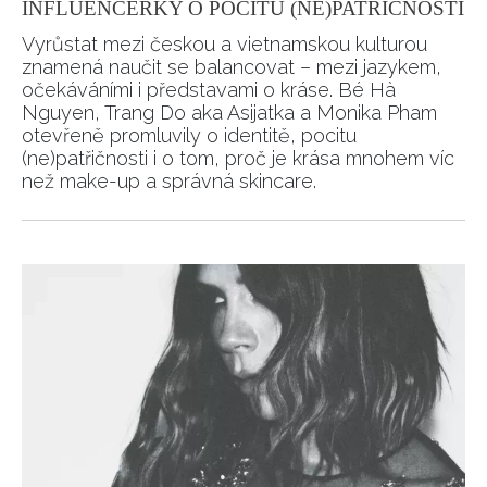
INFLUENCERKY O POCITU (NE)PATŘIČNOSTI
Vyrůstat mezi českou a vietnamskou kulturou
znamená naučit se balancovat – mezi jazykem,
očekáváními i představami o kráse. Bé Hà
Nguyen, Trang Do aka Asijatka a Monika Pham
otevřeně promluvily o identitě, pocitu
(ne)patřičnosti i o tom, proč je krása mnohem víc
než make-up a správná skincare.
NEWSLETTER
ODESLAT