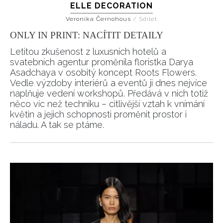
ELLE DECORATION
Veronika Černohous
/
Sdílet
ONLY IN PRINT: NACÍTIT DETAILY
Letitou zkušenost z luxusních hotelů a
svatebních agentur proměnila floristka Darya
Asadchaya v osobitý koncept Roots Flowers.
Vedle výzdoby interiérů a eventů ji dnes nejvíce
naplňuje vedení workshopů. Předává v nich totiž
něco víc než techniku – citlivější vztah k vnímání
květin a jejich schopnosti proměnit prostor i
náladu. A tak se ptáme.