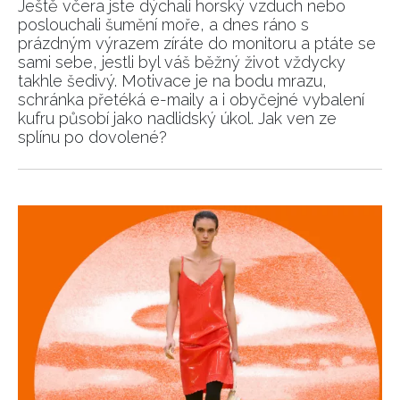
Ještě včera jste dýchali horský vzduch nebo
poslouchali šumění moře, a dnes ráno s
prázdným výrazem zíráte do monitoru a ptáte se
sami sebe, jestli byl váš běžný život vždycky
takhle šedivý. Motivace je na bodu mrazu,
schránka přetéká e-maily a i obyčejné vybalení
kufru působí jako nadlidský úkol. Jak ven ze
splínu po dovolené?