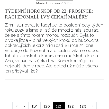
Marie Honosná
/
Sdílet
TÝDENNÍ HOROSKOP OD 22. PROSINCE:
RACI ZPOMALÍ, LVY ČEKAJÍ MALÉRY
Zimní slunovrat je tady! Je to poslední celý týden
roku 2025 a jsme si jistí, že mnozí z nás jsou rádi,
že se s tímto rokem mohou rozloučit. Byla to
divoká jízda – plná velkých kroků do budoucna i
pokračujících lekcí z minulosti. Slunce 21. dne
vstupuje do Kozoroha a oficiálně vítáme období
tohoto zemského kardinálního mořského kozla.
Ano, venku nás čeká tma. Koneckonců je to
nejkratší den v roce. Ale odteď už může všeho
jen přibývat, že?
Pagination
First
«
Předchozí
‹
Page
119
Page
120
Aktuální
121
Page
122
Page
123
Následují
›