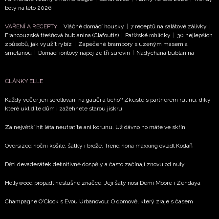
boty na léto 2026
VAŘENÍ A RECEPTY
Vláčné domácí housky
|
7 receptů na salátové zálivky
|
Francouzská třešňová bublanina (Clafoutis)
|
Pařížské rohlíčky
|
30 nejlepších
způsobů, jak využít rybíz
|
Zapečené brambory s uzeným masem a
smetanou
|
Domácí iontový nápoj ze tří surovin
|
Nadýchaná bublanina
ČLÁNKY ELLE
Každý večer jen scrollování na gauči a ticho? Zkuste s partnerem rutinu, díky
které uklidíte dům i zažehnete starou jiskru
Za největší hit léta neutratíte ani korunu. Už dávno ho máte ve skříni
Oversized noční košile, šátky i brože. Trend nona maxxing ovládl Kodaň
Děti devadesátek definitivně dospěly a často začínají znovu od nuly
Hollywood propadl neslušné značce. Její šaty nosí Demi Moore i Zendaya
Champagne O'Clock s Evou Urbanovou: O domově, který zraje s časem