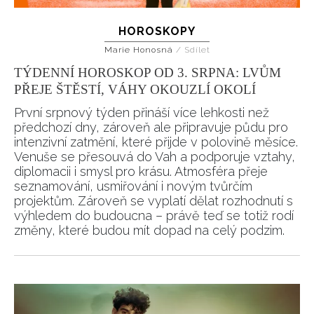
HOROSKOPY
Marie Honosná
/
Sdílet
TÝDENNÍ HOROSKOP OD 3. SRPNA: LVŮM
PŘEJE ŠTĚSTÍ, VÁHY OKOUZLÍ OKOLÍ
První srpnový týden přináší více lehkosti než
předchozí dny, zároveň ale připravuje půdu pro
intenzivní zatmění, které přijde v polovině měsíce.
Venuše se přesouvá do Vah a podporuje vztahy,
diplomacii i smysl pro krásu. Atmosféra přeje
seznamování, usmiřování i novým tvůrčím
projektům. Zároveň se vyplatí dělat rozhodnutí s
výhledem do budoucna – právě teď se totiž rodí
změny, které budou mít dopad na celý podzim.