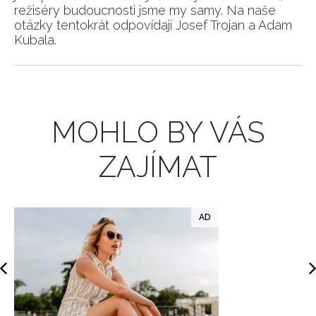
režiséry budoucnosti jsme my samy. Na naše
otázky tentokrát odpovídají Josef Trojan a Adam
INFORMACE
Kubala.
REDAKCE
MOHLO BY VÁS
ZAJÍMAT