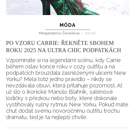
MÓDA
Magdaléna Čevelová
/
Sdílet
PO VZORU CARRIE: ŘEKNĚTE SBOHEM
ROKU 2025 NA ULTRA CHIC PODPATKÁCH
Vzpomínáte si na legendární scénu, kdy Carrie
během oslav konce roku v cozy outfitu a na
podpatcích brouzdala zasněženými ulicemi New
Yorku? Měla totiž jedno pravidlo – nikdy se
nevzdávala obuvi, která přitahuje pozornost. Ať
už šlo o ikonické Manolo Blahnik, saténové
lodičky s přezkou nebo boty, které dokonale
vystihovaly rušný rytmus New Yorku. Pokud máte
chuť dodat svému novoročnímu outfitu trochu
dramatu, teď je ta nejlepší chvíle.