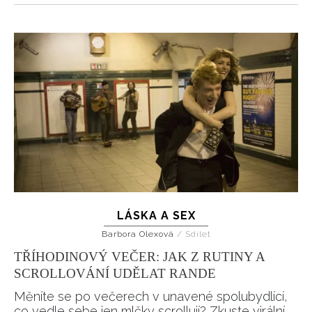
LÁSKA A SEX
Barbora Olexová
/
Sdílet
TŘÍHODINOVÝ VEČER: JAK Z RUTINY A
SCROLLOVÁNÍ UDĚLAT RANDE
Měníte se po večerech v unavené spolubydlící,
co vedle sebe jen mlčky scrollují? Zkuste virální