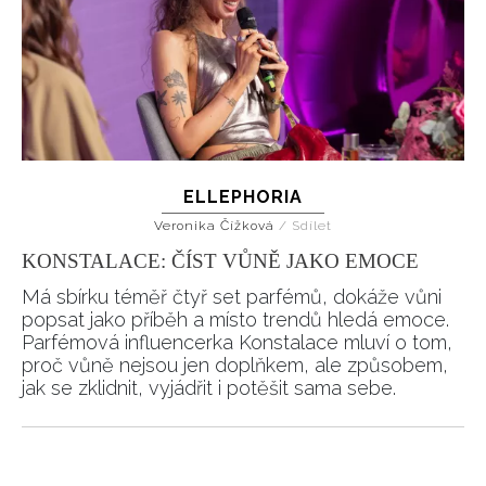
ELLEPHORIA
Veronika Čížková
/
Sdílet
KONSTALACE: ČÍST VŮNĚ JAKO EMOCE
Má sbírku téměř čtyř set parfémů, dokáže vůni
popsat jako příběh a místo trendů hledá emoce.
Parfémová influencerka Konstalace mluví o tom,
proč vůně nejsou jen doplňkem, ale způsobem,
jak se zklidnit, vyjádřit i potěšit sama sebe.
Pagination