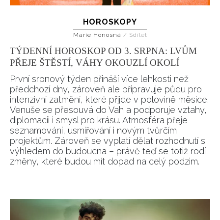
HOROSKOPY
Marie Honosná
/
Sdílet
TÝDENNÍ HOROSKOP OD 3. SRPNA: LVŮM
PŘEJE ŠTĚSTÍ, VÁHY OKOUZLÍ OKOLÍ
První srpnový týden přináší více lehkosti než
předchozí dny, zároveň ale připravuje půdu pro
intenzivní zatmění, které přijde v polovině měsíce.
Venuše se přesouvá do Vah a podporuje vztahy,
diplomacii i smysl pro krásu. Atmosféra přeje
seznamování, usmiřování i novým tvůrčím
projektům. Zároveň se vyplatí dělat rozhodnutí s
výhledem do budoucna – právě teď se totiž rodí
změny, které budou mít dopad na celý podzim.