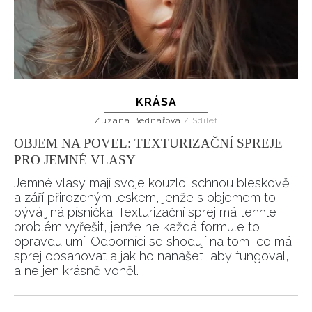
KRÁSA
Zuzana Bednářová
/
Sdílet
OBJEM NA POVEL: TEXTURIZAČNÍ SPREJE
PRO JEMNÉ VLASY
Jemné vlasy mají svoje kouzlo: schnou bleskově
a září přirozeným leskem, jenže s objemem to
bývá jiná písnička. Texturizační sprej má tenhle
problém vyřešit, jenže ne každá formule to
opravdu umí. Odborníci se shodují na tom, co má
sprej obsahovat a jak ho nanášet, aby fungoval,
a ne jen krásně voněl.