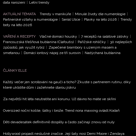
data narození
|
Letní trendy
AKTUÁLNÍ TÉMATA
Trendy v manikúře
|
Minulé životy dle numerologie
|
Partnerské vztahy a numerologie
|
Seriál Ulice
|
Plavky na léto 2026
|
Trendy
boty na léto 2026
VAŘENÍ A RECEPTY
Vláčné domácí housky
|
7 receptů na salátové zálivky
|
Francouzská třešňová bublanina (Clafoutis)
|
Pařížské rohlíčky
|
30 nejlepších
způsobů, jak využít rybíz
|
Zapečené brambory s uzeným masem a
smetanou
|
Domácí iontový nápoj ze tří surovin
|
Nadýchaná bublanina
ČLÁNKY ELLE
Každý večer jen scrollování na gauči a ticho? Zkuste s partnerem rutinu, díky
které uklidíte dům i zažehnete starou jiskru
Za největší hit léta neutratíte ani korunu. Už dávno ho máte ve skříni
Oversized noční košile, šátky i brože. Trend nona maxxing ovládl Kodaň
Děti devadesátek definitivně dospěly a často začínají znovu od nuly
Hollywood propadl neslušné značce. Její šaty nosí Demi Moore i Zendaya