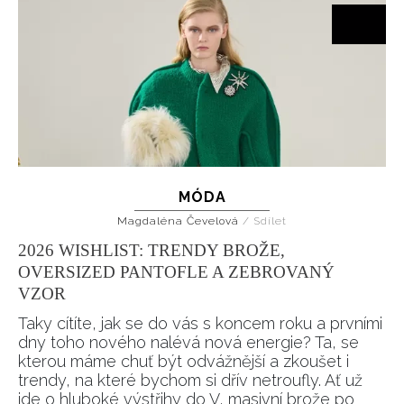
MÓDA
Magdaléna Čevelová
/
Sdílet
2026 WISHLIST: TRENDY BROŽE,
OVERSIZED PANTOFLE A ZEBROVANÝ
VZOR
Taky cítíte, jak se do vás s koncem roku a prvními
dny toho nového nalévá nová energie? Ta, se
kterou máme chuť být odvážnější a zkoušet i
trendy, na které bychom si dřív netroufly. Ať už
jde o hluboké výstřihy do V, masivní brože po