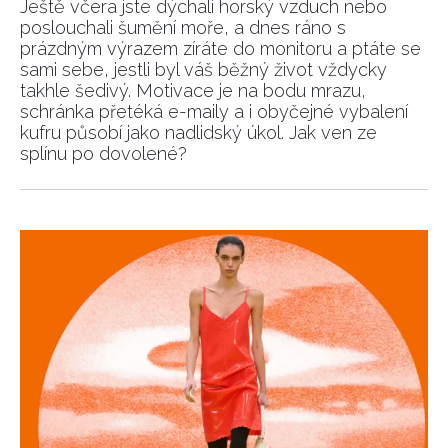
Ještě včera jste dýchali horský vzduch nebo
poslouchali šumění moře, a dnes ráno s
prázdným výrazem zíráte do monitoru a ptáte se
sami sebe, jestli byl váš běžný život vždycky
takhle šedivý. Motivace je na bodu mrazu,
schránka přetéká e-maily a i obyčejné vybalení
kufru působí jako nadlidský úkol. Jak ven ze
splínu po dovolené?