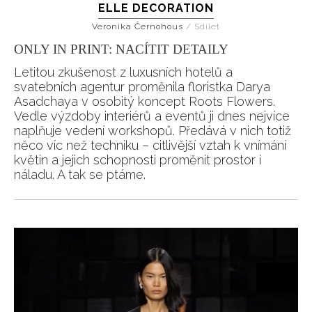
ELLE DECORATION
Veronika Černohous
/
Sdílet
ONLY IN PRINT: NACÍTIT DETAILY
Letitou zkušenost z luxusních hotelů a
svatebních agentur proměnila floristka Darya
Asadchaya v osobitý koncept Roots Flowers.
Vedle výzdoby interiérů a eventů ji dnes nejvíce
naplňuje vedení workshopů. Předává v nich totiž
něco víc než techniku – citlivější vztah k vnímání
květin a jejich schopnosti proměnit prostor i
náladu. A tak se ptáme.