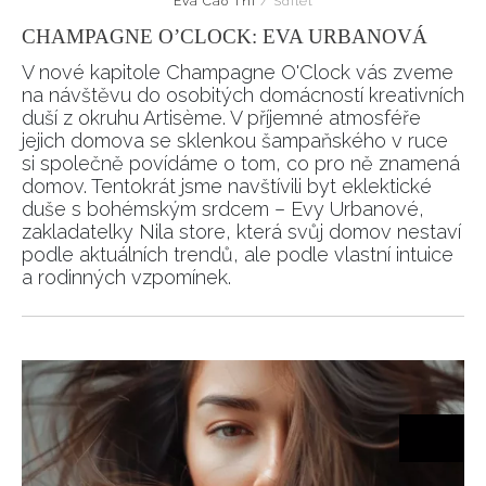
Eva Cao Thi
/
Sdílet
CHAMPAGNE O’CLOCK: EVA URBANOVÁ
V nové kapitole Champagne O'Clock vás zveme
na návštěvu do osobitých domácností kreativních
duší z okruhu Artisème. V příjemné atmosféře
jejich domova se sklenkou šampaňského v ruce
si společně povídáme o tom, co pro ně znamená
domov. Tentokrát jsme navštívili byt eklektické
duše s bohémským srdcem – Evy Urbanové,
zakladatelky Nila store, která svůj domov nestaví
podle aktuálních trendů, ale podle vlastní intuice
a rodinných vzpomínek.