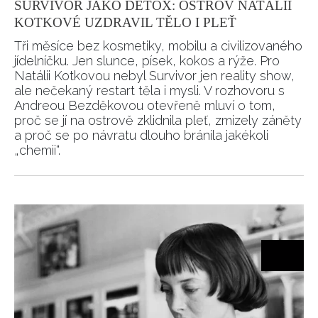
SURVIVOR JAKO DETOX: OSTROV NATÁLII
KOTKOVÉ UZDRAVIL TĚLO I PLEŤ
Tři měsíce bez kosmetiky, mobilu a civilizovaného
jídelníčku. Jen slunce, písek, kokos a rýže. Pro
Natálii Kotkovou nebyl Survivor jen reality show,
ale nečekaný restart těla i mysli. V rozhovoru s
Andreou Bezděkovou otevřeně mluví o tom,
proč se jí na ostrově zklidnila pleť, zmizely záněty
a proč se po návratu dlouho bránila jakékoli
„chemii“.
NEWSLETTER
ODESLAT