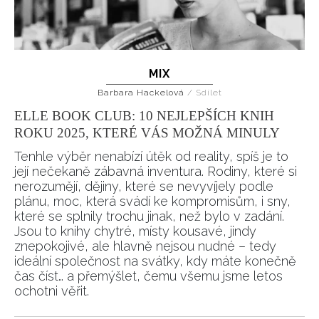
Přihlášením k newsletteru souhlasíte s
Obchodními
podmínkami společnosti BurdaMedia Extra s.r.o.
a
potvrzujete, že jste se seznámili se
Zásadami
ochrany soukromí
- BurdaMedia Extra s.r.o. bude s
MIX
Vašimi údaji pracovat zejména k organizaci a
Barbara Hackelová
/
Sdílet
vyhodnocení akce a zasílání novinek.
ELLE BOOK CLUB: 10 NEJLEPŠÍCH KNIH
Chcete navíc dostávat i další zajímavé a exkluzivní
ROKU 2025, KTERÉ VÁS MOŽNÁ MINULY
informace od našich partnerů? Pokud souhlasíte se
Tenhle výběr nenabízí útěk od reality, spíš je to
zpracováním údajů k tomuto účelu podle
Zásad ochrany
její nečekaně zábavná inventura. Rodiny, které si
soukromí BurdaMedia Extra s.r.o.
, zaškrtněte toto pole.
nerozumějí, dějiny, které se nevyvíjely podle
plánu, moc, která svádí ke kompromisům, i sny,
které se splnily trochu jinak, než bylo v zadání.
Jsou to knihy chytré, místy kousavé, jindy
znepokojivé, ale hlavně nejsou nudné – tedy
ideální společnost na svátky, kdy máte konečně
čas číst… a přemýšlet, čemu všemu jsme letos
ochotni věřit.