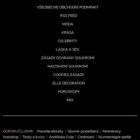
VŠEOBECNÉ OBCHODNÍ PODMÍNKY
RSS FEED
MÓDA
KRÁSA
CELEBRITY
LÁSKA A SEX
ZÁSADY OCHRANY SOUKROMÍ
NASTAVENÍ SOUKROMÍ
COOKIES ZÁSADY
ELLE DECORATION
HOROSKOPY
MIX
DOPORUČUJEME
Pravidla etikety
|
Slovník puberťáků
|
Partnerský
horoskop
|
Testy a kvízy
|
Andělská čísla
|
Cestování
|
Numerologie podle