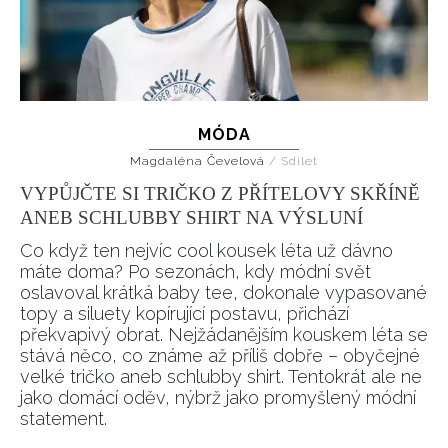
MÓDA
Magdaléna Čevelová
/
Sdílet
VYPŮJČTE SI TRIČKO Z PŘÍTELOVY SKŘÍNĚ
ANEB SCHLUBBY SHIRT NA VÝSLUNÍ
Co když ten nejvíc cool kousek léta už dávno
máte doma? Po sezonách, kdy módní svět
oslavoval krátká baby tee, dokonale vypasované
topy a siluety kopírující postavu, přichází
překvapivý obrat. Nejžádanějším kouskem léta se
stává něco, co známe až příliš dobře – obyčejné
velké tričko aneb schlubby shirt. Tentokrát ale ne
jako domácí oděv, nýbrž jako promyšlený módní
statement.