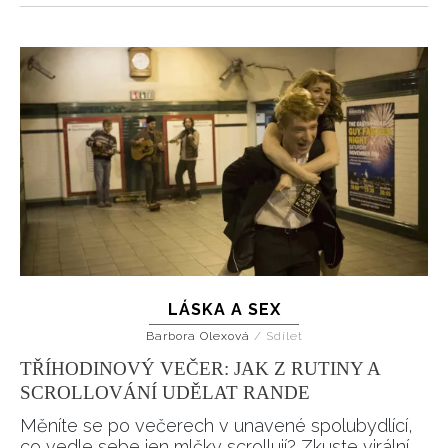
LÁSKA A SEX
Barbora Olexová
/
Sdílet
TŘÍHODINOVÝ VEČER: JAK Z RUTINY A
SCROLLOVÁNÍ UDĚLAT RANDE
Měníte se po večerech v unavené spolubydlící,
co vedle sebe jen mlčky scrollují? Zkuste virální