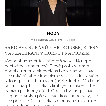
MÓDA
Magdaléna Čevelová
/
Sdílet
SAKO BEZ RUKÁVŮ: CHIC KOUSEK, KTERÝ
VÁS ZACHRÁNÍ V HORKU I NA PODZIM
Vypadat upraveně a zároveň se v létě nepotit
není vždy jednoduché. Právě proto v tomto
období trenduje sleeveless blazer neboli sako
bez rukávů, které kombinuje strukturu klasického
tailoringu s mnohem vzdušnější siluetou. Vedle něj
se prosazují také saka s krátkým rukávem, která
nabízejí podobný efekt. Oba střihy fungují jako
elegantní vrstva přes tričko, košili nebo šaty, ale
bez pocitu těžkého saka s dlouhým rukávem. A
co je nejlepší, nejde jen o...