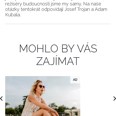
režiséry budoucnosti jsme my samy. Na naše
otázky tentokrát odpovídají Josef Trojan a Adam
INFORMACE
Kubala.
REDAKCE
MOHLO BY VÁS
ZAJÍMAT