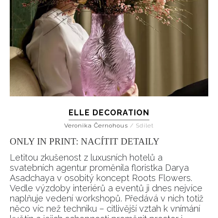
ELLE DECORATION
Veronika Černohous
/
Sdílet
ONLY IN PRINT: NACÍTIT DETAILY
Letitou zkušenost z luxusních hotelů a
svatebních agentur proměnila floristka Darya
Asadchaya v osobitý koncept Roots Flowers.
Vedle výzdoby interiérů a eventů ji dnes nejvíce
naplňuje vedení workshopů. Předává v nich totiž
něco víc než techniku – citlivější vztah k vnímání