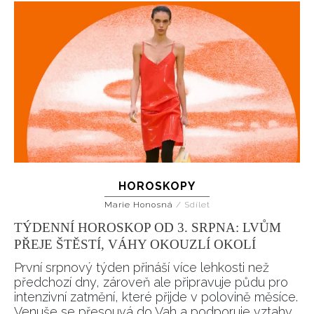
HOROSKOPY
Marie Honosná
/
Sdílet
TÝDENNÍ HOROSKOP OD 3. SRPNA: LVŮM
PŘEJE ŠTĚSTÍ, VÁHY OKOUZLÍ OKOLÍ
První srpnový týden přináší více lehkosti než
předchozí dny, zároveň ale připravuje půdu pro
intenzivní zatmění, které přijde v polovině měsíce.
Venuše se přesouvá do Vah a podporuje vztahy,