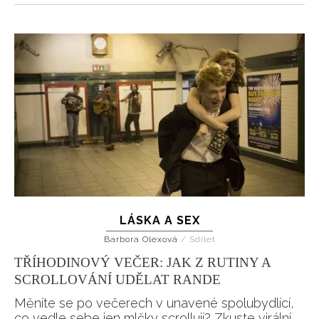
LÁSKA A SEX
Barbora Olexová
/
Sdílet
TŘÍHODINOVÝ VEČER: JAK Z RUTINY A
SCROLLOVÁNÍ UDĚLAT RANDE
Měníte se po večerech v unavené spolubydlící,
co vedle sebe jen mlčky scrollují? Zkuste virální