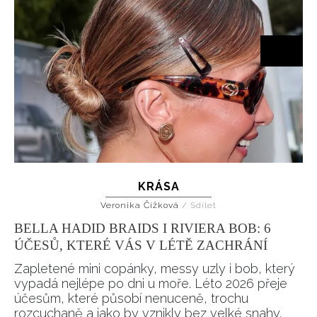
KRÁSA
Veronika Čížková
/
Sdílet
BELLA HADID BRAIDS I RIVIERA BOB: 6
ÚČESŮ, KTERÉ VÁS V LÉTĚ ZACHRÁNÍ
Zapletené mini copánky, messy uzly i bob, který
vypadá nejlépe po dni u moře. Léto 2026 přeje
účesům, které působí nenuceně, trochu
rozcuchaně a jako by vznikly bez velké snahy.