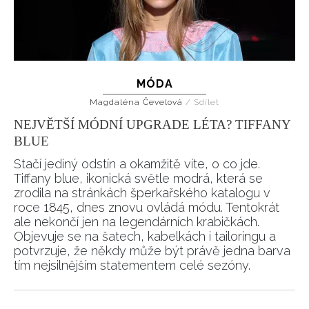
MÓDA
Magdaléna Čevelová
/
Sdílet
NEJVĚTŠÍ MÓDNÍ UPGRADE LÉTA? TIFFANY
BLUE
Stačí jediný odstín a okamžitě víte, o co jde.
Tiffany blue, ikonická světle modrá, která se
zrodila na stránkách šperkařského katalogu v
roce 1845, dnes znovu ovládá módu. Tentokrát
ale nekončí jen na legendárních krabičkách.
Objevuje se na šatech, kabelkách i tailoringu a
potvrzuje, že někdy může být právě jedna barva
tím nejsilnějším statementem celé sezóny.