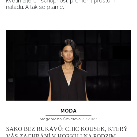
květin a jejich schopnosti proměnit prostor i
náladu. A tak se ptáme.
MÓDA
Magdaléna Čevelová
/
Sdílet
SAKO BEZ RUKÁVŮ: CHIC KOUSEK, KTERÝ
VÁS ZACHRÁNÍ V HORKU I NA PODZIM