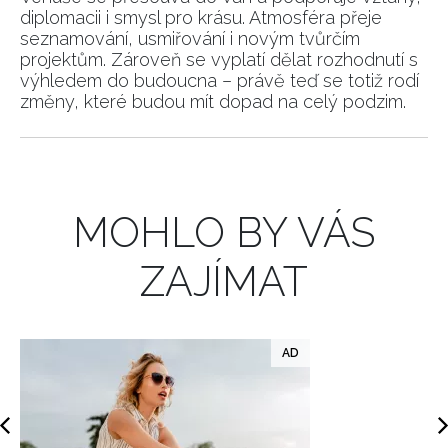
diplomacii i smysl pro krásu. Atmosféra přeje
seznamování, usmiřování i novým tvůrčím
INFORMACE
projektům. Zároveň se vyplatí dělat rozhodnutí s
výhledem do budoucna – právě teď se totiž rodí
REDAKCE
změny, které budou mít dopad na celý podzim.
MOHLO BY VÁS
ZAJÍMAT