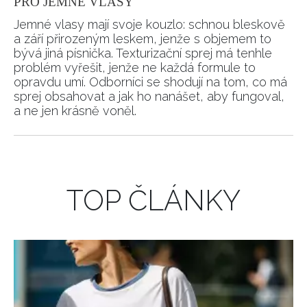
PRO JEMNÉ VLASY
Jemné vlasy mají svoje kouzlo: schnou bleskově
a září přirozeným leskem, jenže s objemem to
bývá jiná písnička. Texturizační sprej má tenhle
problém vyřešit, jenže ne každá formule to
opravdu umí. Odborníci se shodují na tom, co má
sprej obsahovat a jak ho nanášet, aby fungoval,
a ne jen krásně voněl.
TOP ČLÁNKY