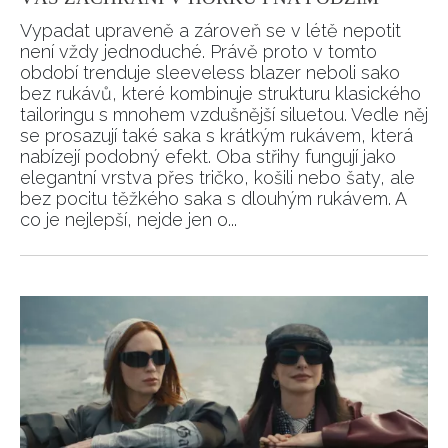
Vypadat upraveně a zároveň se v létě nepotit
není vždy jednoduché. Právě proto v tomto
období trenduje sleeveless blazer neboli sako
bez rukávů, které kombinuje strukturu klasického
tailoringu s mnohem vzdušnější siluetou. Vedle něj
se prosazují také saka s krátkým rukávem, která
nabízejí podobný efekt. Oba střihy fungují jako
elegantní vrstva přes tričko, košili nebo šaty, ale
bez pocitu těžkého saka s dlouhým rukávem. A
co je nejlepší, nejde jen o...