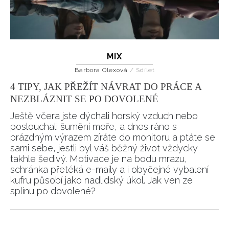
MIX
Barbora Olexová
/
Sdílet
4 TIPY, JAK PŘEŽÍT NÁVRAT DO PRÁCE A
NEZBLÁZNIT SE PO DOVOLENÉ
Ještě včera jste dýchali horský vzduch nebo
poslouchali šumění moře, a dnes ráno s
prázdným výrazem zíráte do monitoru a ptáte se
sami sebe, jestli byl váš běžný život vždycky
takhle šedivý. Motivace je na bodu mrazu,
schránka přetéká e-maily a i obyčejné vybalení
kufru působí jako nadlidský úkol. Jak ven ze
splínu po dovolené?