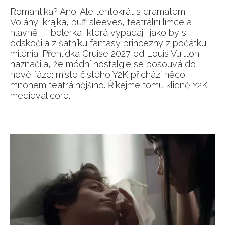
Romantika? Ano. Ale tentokrát s dramatem.
Volány, krajka, puff sleeves, teatrální límce a
hlavně — bolerka, která vypadají, jako by si
odskočila z šatníku fantasy princezny z počátku
milénia. Přehlídka Cruise 2027 od Louis Vuitton
naznačila, že módní nostalgie se posouvá do
nové fáze: místo čistého Y2K přichází něco
mnohem teatrálnějšího. Říkejme tomu klidně Y2K
medieval core.
NEWSLETTER
ODESLAT