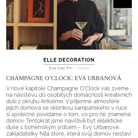
ELLE DECORATION
Eva Cao Thi
/
Sdílet
CHAMPAGNE O’CLOCK: EVA URBANOVÁ
V nové kapitole Champagne O'Clock vás zveme
na návštěvu do osobitých domácností kreativních
duší z okruhu Artisème. V příjemné atmosféře
jejich domova se sklenkou šampaňského v ruce
si společně povídáme o tom, co pro ně znamená
domov. Tentokrát jsme navštívili byt eklektické
duše s bohémským srdcem – Evy Urbanové,
zakladatelky Nila store, která svůj domov nestaví