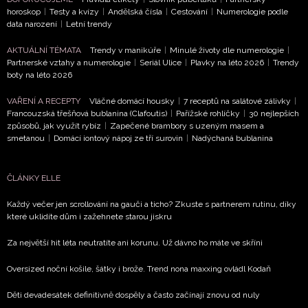
horoskop
|
Testy a kvízy
|
Andělská čísla
|
Cestování
|
Numerologie podle
data narození
|
Letní trendy
AKTUÁLNÍ TÉMATA
Trendy v manikúře
|
Minulé životy dle numerologie
|
Partnerské vztahy a numerologie
|
Seriál Ulice
|
Plavky na léto 2026
|
Trendy
boty na léto 2026
VAŘENÍ A RECEPTY
Vláčné domácí housky
|
7 receptů na salátové zálivky
|
Francouzská třešňová bublanina (Clafoutis)
|
Pařížské rohlíčky
|
30 nejlepších
způsobů, jak využít rybíz
|
Zapečené brambory s uzeným masem a
smetanou
|
Domácí iontový nápoj ze tří surovin
|
Nadýchaná bublanina
ČLÁNKY ELLE
Každý večer jen scrollování na gauči a ticho? Zkuste s partnerem rutinu, díky
které uklidíte dům i zažehnete starou jiskru
Za největší hit léta neutratíte ani korunu. Už dávno ho máte ve skříni
Oversized noční košile, šátky i brože. Trend nona maxxing ovládl Kodaň
Děti devadesátek definitivně dospěly a často začínají znovu od nuly