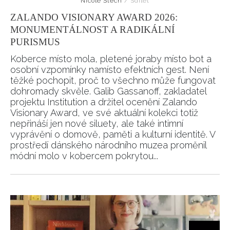
Nicole Štěch
/
Sdílet
ZALANDO VISIONARY AWARD 2026:
MONUMENTÁLNOST A RADIKÁLNÍ
PURISMUS
Koberce místo mola, pletené joraby místo bot a
osobní vzpomínky namísto efektních gest. Není
těžké pochopit, proč to všechno může fungovat
dohromady skvěle. Galib Gassanoff, zakladatel
projektu Institution a držitel ocenění Zalando
Visionary Award, ve své aktuální kolekci totiž
nepřináší jen nové siluety, ale také intimní
vyprávění o domově, paměti a kulturní identitě. V
prostředí dánského národního muzea proměnil
módní molo v kobercem pokrytou...