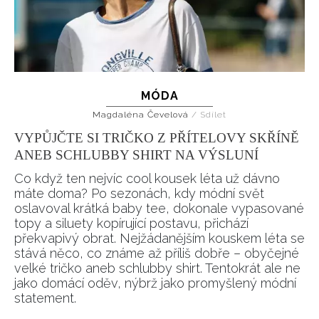
MÓDA
Magdaléna Čevelová
/
Sdílet
VYPŮJČTE SI TRIČKO Z PŘÍTELOVY SKŘÍNĚ
ANEB SCHLUBBY SHIRT NA VÝSLUNÍ
Co když ten nejvíc cool kousek léta už dávno
máte doma? Po sezonách, kdy módní svět
oslavoval krátká baby tee, dokonale vypasované
topy a siluety kopírující postavu, přichází
překvapivý obrat. Nejžádanějším kouskem léta se
stává něco, co známe až příliš dobře – obyčejné
velké tričko aneb schlubby shirt. Tentokrát ale ne
jako domácí oděv, nýbrž jako promyšlený módní
statement.