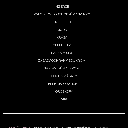
INZERCE
VŠEOBECNÉ OBCHODNÍ PODMÍNKY
RSS FEED
MÓDA
KRÁSA
CELEBRITY
LÁSKA A SEX
ZÁSADY OCHRANY SOUKROMÍ
NASTAVENÍ SOUKROMÍ
COOKIES ZÁSADY
ELLE DECORATION
HOROSKOPY
MIX
DOPORUČUJEME
Pravidla etikety
|
Slovník puberťáků
|
Partnerský