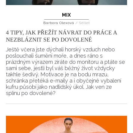
MIX
Barbora Olexová
/
Sdílet
4 TIPY, JAK PŘEŽÍT NÁVRAT DO PRÁCE A
NEZBLÁZNIT SE PO DOVOLENÉ
Ještě včera jste dýchali horský vzduch nebo
poslouchali šumění moře, a dnes ráno s
prázdným výrazem zíráte do monitoru a ptáte se
sami sebe, jestli byl váš běžný život vždycky
takhle šedivý. Motivace je na bodu mrazu,
schránka přetéká e-maily a i obyčejné vybalení
kufru působí jako nadlidský úkol. Jak ven ze
splínu po dovolené?