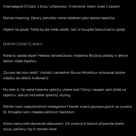
Champagne O'Clock s Evou Urbanovou: O domově, který zraje s časem
Nonna-maxxing: Dánky potvrdily trend oblékání jako italská babička
Objem na povel: Tohle byste měla vědět, než si koupíte texturizační sprej!
DOPORUČENÉ ČLÁNKY
Která to sladila lépe? Helena Vondráčková i Kateřina Brožová přidaly k letním
šatům zlaté doplňky
Za osm let osm obětí: Vraždící zahradník Bruce McArthur schovával lidské
ostatky do obřích květináčů
Myslíte si, že volná halenka opticky ubere kila? Omyl, naopak vám přidá na
objemu, pokud nezvolíte správný styling
Patříte mezi nadprůměrně inteligentní? Deset znaků poukazujících na vysoké
IQ. Empatie není zdaleka jediným faktorem
Arónii nemusíte obcházet obloukem. Ze svíravých bobulí připravíte džem,
sirup, pečený čaj či domácí likér