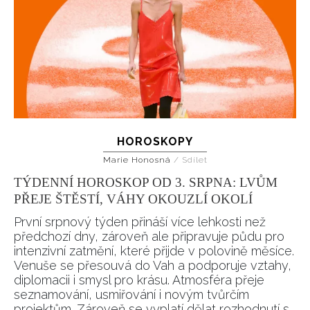
HOROSKOPY
Marie Honosná
/
Sdílet
TÝDENNÍ HOROSKOP OD 3. SRPNA: LVŮM
PŘEJE ŠTĚSTÍ, VÁHY OKOUZLÍ OKOLÍ
První srpnový týden přináší více lehkosti než
předchozí dny, zároveň ale připravuje půdu pro
intenzivní zatmění, které přijde v polovině měsíce.
Venuše se přesouvá do Vah a podporuje vztahy,
diplomacii i smysl pro krásu. Atmosféra přeje
seznamování, usmiřování i novým tvůrčím
projektům. Zároveň se vyplatí dělat rozhodnutí s