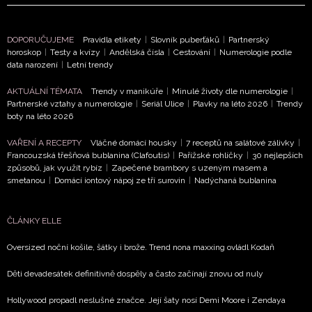
DOPORUČUJEME
Pravidla etikety
|
Slovník puberťáků
|
Partnerský
horoskop
|
Testy a kvízy
|
Andělská čísla
|
Cestování
|
Numerologie podle
data narození
|
Letní trendy
AKTUÁLNÍ TÉMATA
Trendy v manikúře
|
Minulé životy dle numerologie
|
Partnerské vztahy a numerologie
|
Seriál Ulice
|
Plavky na léto 2026
|
Trendy
boty na léto 2026
VAŘENÍ A RECEPTY
Vláčné domácí housky
|
7 receptů na salátové zálivky
|
Francouzská třešňová bublanina (Clafoutis)
|
Pařížské rohlíčky
|
30 nejlepších
způsobů, jak využít rybíz
|
Zapečené brambory s uzeným masem a
smetanou
|
Domácí iontový nápoj ze tří surovin
|
Nadýchaná bublanina
ČLÁNKY ELLE
Oversized noční košile, šátky i brože. Trend nona maxxing ovládl Kodaň
Děti devadesátek definitivně dospěly a často začínají znovu od nuly
Hollywood propadl neslušné značce. Její šaty nosí Demi Moore i Zendaya