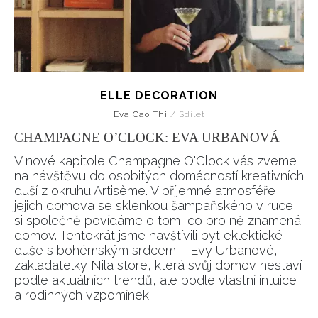
ELLE DECORATION
Eva Cao Thi
/
Sdílet
CHAMPAGNE O’CLOCK: EVA URBANOVÁ
V nové kapitole Champagne O'Clock vás zveme
na návštěvu do osobitých domácností kreativních
duší z okruhu Artisème. V příjemné atmosféře
jejich domova se sklenkou šampaňského v ruce
si společně povídáme o tom, co pro ně znamená
domov. Tentokrát jsme navštívili byt eklektické
duše s bohémským srdcem – Evy Urbanové,
zakladatelky Nila store, která svůj domov nestaví
podle aktuálních trendů, ale podle vlastní intuice
a rodinných vzpomínek.