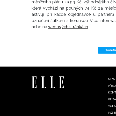
měsíčního plánu za 99 Kč, výhodnějšího čtvr
která vychází na pouhých 74 Kč za měsí
aktivují při každé objednávce u partner
označení štítkem s korunkou. Více informa
nebo na
webových stránkách
.
Tweetn
Fo
NEW
PŘED
me
KONT
REDA
VOLN
INZE