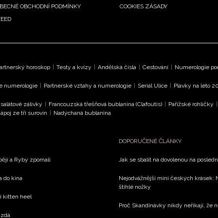
BECNÉ OBCHODNÍ PODMÍNKY
COOKIES ZÁSADY
FEED
artnerský horoskop
|
Testy a kvízy
|
Andělská čísla
|
Cestování
|
Numerologie pod
le numerologie
|
Partnerské vztahy a numerologie
|
Seriál Ulice
|
Plavky na léto 2
 salátové zálivky
|
Francouzská třešňová bublanina (Clafoutis)
|
Pařížské rohlíčky
ápoj ze tří surovin
|
Nadýchaná bublanina
DOPORUČENÉ ČLÁNKY
spějí a Ryby zpomalí
Jak se sbalit na dovolenou na poslední
a do kina
Nejodvážnější mini českých krásek: 
štíhlé nožky
í kitten heel
Proč Skandinávky nikdy neříkají, že ne
 zdá