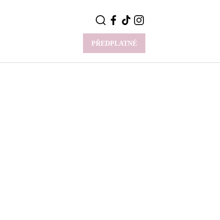
PŘEDPLATNÉ
VÍCE
Y
CELEBRITY
Novinky
Styl slavných
Rozhovory
ie