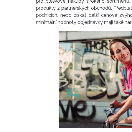
pro bleskové nákupy širokého sortimentu 
produkty z partnerských obchodů. Předplati
podnicích, nebo získat další cenová zvýh
minimální hodnoty objednávky mají také ná