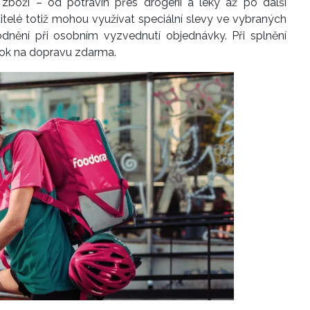
zboží – od potravin přes drogerii a léky až po další
telé totiž mohou využívat speciální slevy ve vybraných
odnění při osobním vyzvednutí objednávky. Při splnění
rok na dopravu zdarma.