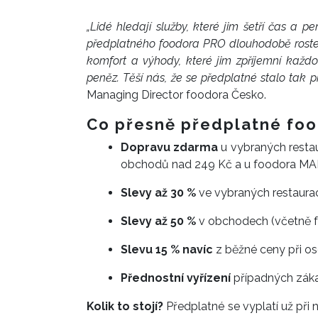
„Lidé hledají služby, které jim šetří čas a p
předplatného foodora PRO dlouhodobě roste
komfort a výhody, které jim zpříjemní každ
peněz. Těší nás, že se předplatné stalo tak p
Managing Director foodora Česko.
Co přesně předplatné foo
Dopravu zdarma
u vybraných restau
obchodů nad 249 Kč a u foodora MAR
Slevy až 30 %
ve vybraných restaurac
Slevy až 50 %
v obchodech (včetně 
Slevu 15 % navíc
z běžné ceny při o
Přednostní vyřízení
případných zák
Kolik to stojí?
Předplatné se vyplatí už při