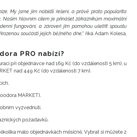
eníze. My jsme jim nabídli řešení, a právě proto popularita
. Naším hlavním cílem je přinášet zákazníkům maximální
odenní fungování, a zároveň jim pomohou ušetřit spoustu
řirozenou součástí jejich běžného dne,”
říká Adam Kolesa,
dora PRO nabízí?
rací při objednávce nad 169 Kč (do vzdálenosti 5 km), u
KET nad 449 Kč (do vzdálenosti 7 km).
ích.
foodora MARKET).
sobním vyzvednutí.
aznických požadavků.
 několika málo objednávkách měsíčně. Vybrat si můžete z