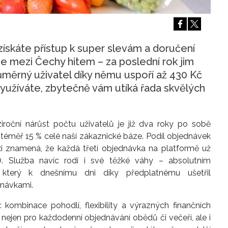
Přihlášením k newsletteru souhlasíte s
Obcho
společnosti BurdaMedia Extra s.r.o.
a potv
Zásadami ochrany soukromí
- BurdaMedia E
pracovat zejména k organizaci a vyhodnocení 
získáte přístup k super slevám a doručení
 mezi Čechy hitem – za poslední rok jim
Chcete navíc dostávat i další zajímavé a exkluz
růměrný uživatel díky němu uspoří až 430 Kč
Pokud souhlasíte se zpracováním údajů k tom
užíváte, zbytečně vám utíká řada skvělých
soukromí BurdaMedia Extra s.r.o.
, zaškrtnět
oční nárůst počtu uživatelů je již dva roky po sobě
 téměř 15 % celé naší zákaznické báze. Podíl objednávek
axi znamená, že
každá třetí objednávka na platformě už
 Služba navíc rodí i své těžké váhy – absolutním
který k dnešnímu dni díky předplatnému ušetřil
dnávkami.
: kombinace pohodlí, flexibility a výrazných finančních
jí nejen pro každodenní objednávání obědů či večeří, ale i