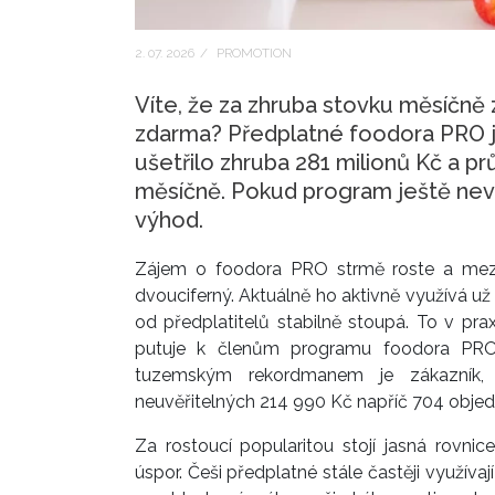
2. 07. 2026
/
PROMOTION
Víte, že za zhruba stovku měsíčně 
zdarma? Předplatné foodora PRO je
ušetřilo zhruba 281 milionů Kč a p
měsíčně. Pokud program ještě nevy
výhod.
Zájem o foodora PRO strmě roste a mezir
dvouciferný. Aktuálně ho aktivně využívá už
od předplatitelů stabilně stoupá. To v pr
putuje k členům programu foodora PRO.
tuzemským rekordmanem je zákazník, 
neuvěřitelných 214 990 Kč napříč 704 obje
Za rostoucí popularitou stojí jasná rovnice
úspor. Češi předplatné stále častěji využíva