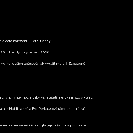
le data narození
|
Letní trendy
026
|
Trendy boty na léto 2026
|
30 nejlepších způsobů, jak využít rybíz
|
Zapečené
 chvíli: Tyhle módní triky vám ušetří nervy i místo v kufru
Nejen Heidi Janků a Eva Perkausová rády ukazují své
mají co na sebe? Okopírujte jejich šatník a pochopíte...