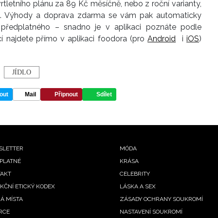
tletního plánu za 89 Kč měsíčně, nebo z roční varianty,
c. Výhody a doprava zdarma se vám pak automaticky
ů předplatného – snadno je v aplikaci poznáte podle
cí najdete přímo v aplikaci foodora (pro
Android
i
iOS
)
JÍDLO
out
Mail
Připnout
Sdílet
oter
SLETTER
MÓDA
PLATNÉ
KRÁSA
nu
AKT
CELEBRITY
KČNÍ ETICKÝ KODEX
LÁSKA A SEX
Á MÍSTA
ZÁSADY OCHRANY SOUKROMÍ
RCE
NASTAVENÍ SOUKROMÍ