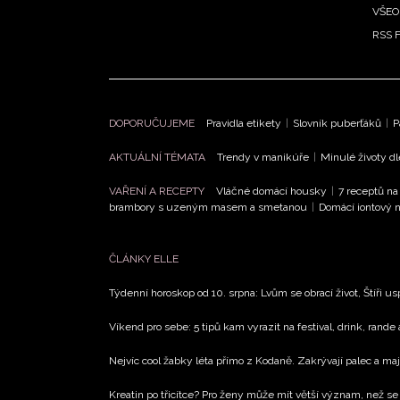
VŠEO
RSS 
DOPORUČUJEME
Pravidla etikety
|
Slovník puberťáků
|
P
AKTUÁLNÍ TÉMATA
Trendy v manikúře
|
Minulé životy d
VAŘENÍ A RECEPTY
Vláčné domácí housky
|
7 receptů na
brambory s uzeným masem a smetanou
|
Domácí iontový n
ČLÁNKY ELLE
Týdenní horoskop od 10. srpna: Lvům se obrací život, Štíři u
Víkend pro sebe: 5 tipů kam vyrazit na festival, drink, rande 
Nejvíc cool žabky léta přímo z Kodaně. Zakrývají palec a maj
Kreatin po třicítce? Pro ženy může mít větší význam, než se