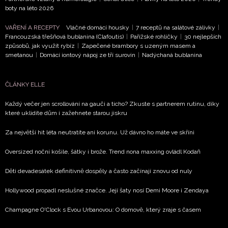
boty na léto 2026
VAŘENÍ A RECEPTY
Vláčné domácí housky
|
7 receptů na salátové zálivky
|
Francouzská třešňová bublanina (Clafoutis)
|
Pařížské rohlíčky
|
30 nejlepších
způsobů, jak využít rybíz
|
Zapečené brambory s uzeným masem a
smetanou
|
Domácí iontový nápoj ze tří surovin
|
Nadýchaná bublanina
ČLÁNKY ELLE
Každý večer jen scrollování na gauči a ticho? Zkuste s partnerem rutinu, díky
které uklidíte dům i zažehnete starou jiskru
Za největší hit léta neutratíte ani korunu. Už dávno ho máte ve skříni
Oversized noční košile, šátky i brože. Trend nona maxxing ovládl Kodaň
Děti devadesátek definitivně dospěly a často začínají znovu od nuly
Hollywood propadl neslušné značce. Její šaty nosí Demi Moore i Zendaya
Champagne O'Clock s Evou Urbanovou: O domově, který zraje s časem