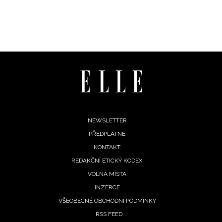
podmínkami společnosti BurdaMedia Extra s.r.o.
a
potvrzujete, že jste se seznámili se
Zásadami
ochrany soukromí
- BurdaMedia Extra s.r.o. bude s
Vašimi údaji pracovat zejména k organizaci a
vyhodnocení akce a zasílání novinek.
Chcete navíc dostávat i další zajímavé a exkluzivní
informace od našich partnerů? Pokud souhlasíte se
zpracováním údajů k tomuto účelu podle
Zásad ochrany
soukromí BurdaMedia Extra s.r.o.
, zaškrtněte toto pole.
Footer
NEWSLETTER
PŘEDPLATNÉ
menu
KONTAKT
REDAKČNÍ ETICKÝ KODEX
VOLNÁ MÍSTA
INZERCE
VŠEOBECNÉ OBCHODNÍ PODMÍNKY
RSS FEED