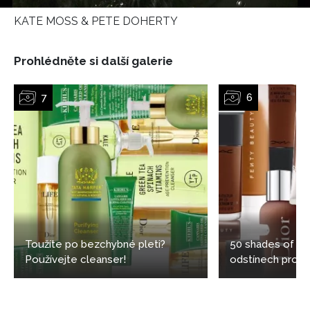
KATE MOSS & PETE DOHERTY
Prohlédněte si další galerie
NEWSLETTER
Toužíte po bezchybné pleti?
50 shades of bl
Používejte cleanser!
odstínech pro t
ODESLAT
Přihlášením k newsletteru souhlasíte s
Obchodními