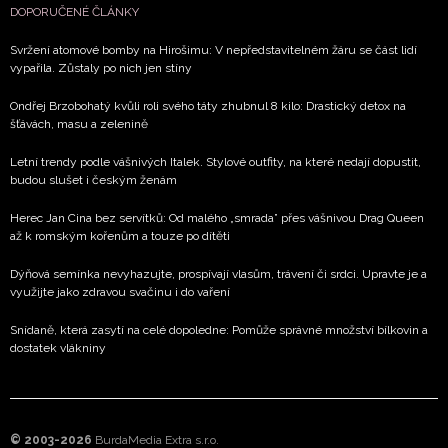
DOPORUČENÉ ČLÁNKY
Svržení atomové bomby na Hirošimu: V nepředstavitelném žáru se část lidí
vypařila. Zůstaly po nich jen stíny
Ondřej Brzobohatý kvůli roli svého táty zhubnul 8 kilo: Drastický detox na
šťávách, masu a zelenině
Letní trendy podle vášnivých Italek. Stylové outfity, na které nedají dopustit,
budou slušet i českým ženám
Herec Jan Cina bez servítků: Od malého „smrada” přes vášnivou Drag Queen
až k romským kořenům a touze po dítěti
Dýňová semínka nevyhazujte, prospívají vlasům, trávení či srdci. Upravte je a
využijte jako zdravou svačinu i do vaření
Snídaně, která zasytí na celé dopoledne: Pomůže správné množství bílkovin a
dostatek vlákniny
© 2003-2026
BurdaMedia Extra s.r.o.