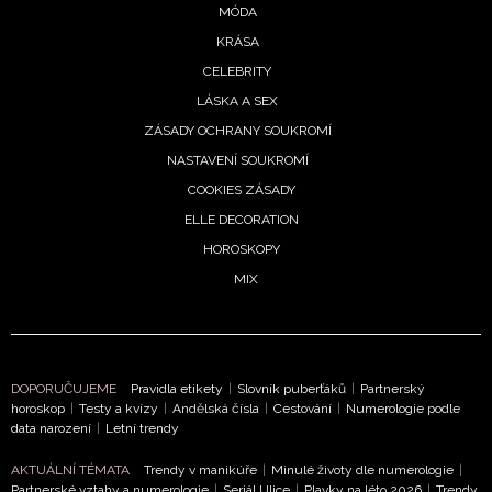
MÓDA
KRÁSA
CELEBRITY
LÁSKA A SEX
ZÁSADY OCHRANY SOUKROMÍ
NASTAVENÍ SOUKROMÍ
COOKIES ZÁSADY
ELLE DECORATION
HOROSKOPY
MIX
DOPORUČUJEME
Pravidla etikety
|
Slovník puberťáků
|
Partnerský
horoskop
|
Testy a kvízy
|
Andělská čísla
|
Cestování
|
Numerologie podle
data narození
|
Letní trendy
AKTUÁLNÍ TÉMATA
Trendy v manikúře
|
Minulé životy dle numerologie
|
Partnerské vztahy a numerologie
|
Seriál Ulice
|
Plavky na léto 2026
|
Trendy