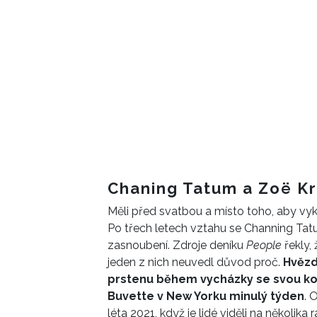
Chaning Tatum a Zoë Kra
Měli před svatbou a místo toho, aby vykr
Po třech letech vztahu se Channing Tatu
zasnoubení. Zdroje deníku
People
řekly, 
jeden z nich neuvedl důvod proč.
Hvěz
prstenu během vycházky se svou ko
Buvette v New Yorku minulý týden
. 
léta 2021, když je lidé viděli na několik