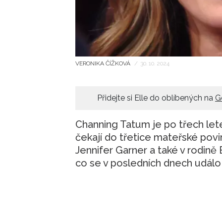
VERONIKA ČÍŽKOVÁ
/
30. 10. 2024
Přidejte si Elle do oblíbených na
G
Channing Tatum je po třech let
čekají do třetice mateřské pov
Jennifer Garner a také v rodině B
co se v posledních dnech událo 