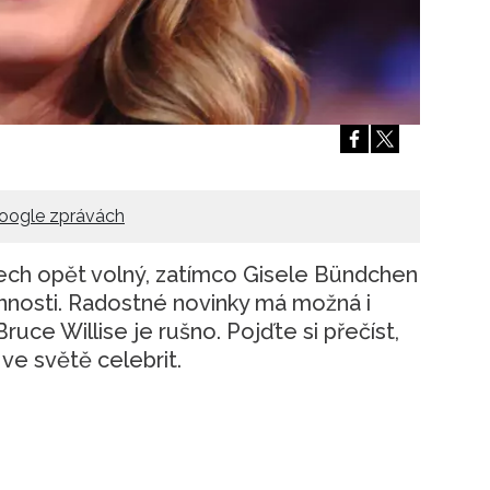
Přihlášením k newsletteru souhlasíte s
Obcho
společnosti BurdaMedia Extra s.r.o.
a potv
Zásadami ochrany soukromí
- BurdaMedia E
pracovat zejména k organizaci a vyhodnocení 
Chcete navíc dostávat i další zajímavé a exkluz
Pokud souhlasíte se zpracováním údajů k tom
soukromí BurdaMedia Extra s.r.o.
, zaškrtnět
oogle zprávách
ech opět volný, zatímco Gisele Bündchen
innosti. Radostné novinky má možná i
ruce Willise je rušno. Pojďte si přečíst,
ve světě celebrit.