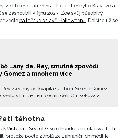
ce
, ve kterém Tatum hrál. Dcera Lennyho Kravitze a
t
se zasnoubili v říjnu 2023. Zoë svůj působivý
ředvedla
na loňské oslavě Halloweenu
. Dalšího už se
tbě Lany del Rey, smutné zpovědi
y Gomez a mnohem více
l Rey všechny překvapila svatbou. Selena Gomez
la světu s tím, že nemůže mít děti. Čím šokovala
ga a kdo je nová holka Jeremyho Allena Whita?
nejdůležitější události ze světa celebrit za uplynulý
řetí těhotná
lek
Victoriaʼs Secret
Gisele Bündchen čeká své třetí
jit, protože podle zdrojů ze zahraničních médií je