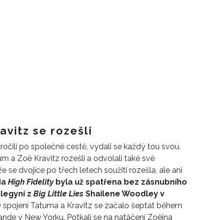
vitz se rozešli
očili po společné cestě, vydali se každý tou svou.
m a Zoë Kravitz rozešli a odvolali také své
že se dvojice po třech letech soužití rozešla, ale ani
da
High Fidelity
byla už spatřena bez zásnubního
legyní z
Big Little Lies
Shailene Woodley v
O spojení Tatuma a Kravitz se začalo šeptat během
a rande v New Yorku. Potkali se na natáčení Zoëina