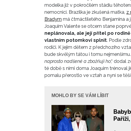
modelka již v pokročilém stádiu těhotens
nemocnici. Brazilka je zkušená matka,
z
Bradym
má čtrnáctiletého Benjamina a jed
Joaquim Valente se otcem stane poprv
neplánovala, ale její přítel po rodin
vlastním potomkovi splnit
. Podle zdr
rodiči. K jejím dětem z předchozího vzt
bude skvělým tátou i tomu nejmenšímu.
naprosto nadšené a zbožňují ho
,“ dodal z
té době s nimi doma Joaquim trénoval jiu-j
pomalu přerostlo ve vztah a nyní se těší
MOHLO BY SE VÁM LÍBIT
Babyb
Paříž