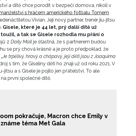
tví a dítě chce porodit v bezpečí domova, nikoli v
 manželství s hráčem amerického fotbalu Tomem
enáctiletou Vivian. Její nový partner, trenér jiu-jitsu
é.
Gisele, které je 44 let, prý další dítě už
ě toužil, a tak se Gisele rozhodla mu přání o
ojů z
Daily Mail
je šťastná, že s partnerem budou
ahu se prý chová krásně a je proto předpoklad, že
 „
Je trpělivý, hravý a chápavý, její děti jsou z Joaquima
droj s tím, že Giseliny děti ho znají už od roku 2021. V
itsu a s Gisele je pojilo jen přátelství. To ale
 na první společné dítě.
oom pokračuje, Macron chce Emily v
i, známe téma Met Gala