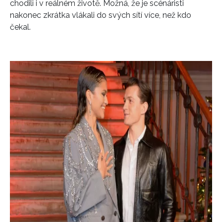
chodili i v reálném životě. Možná, že je scénáristi
nakonec zkrátka vlákali do svých sítí více, než kdo
čekal.