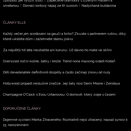
způsobů, jak využít rybíz
|
Zapečené brambory s uzeným masem a
smetanou
|
Domácí iontový nápoj ze tří surovin
|
Nadýchaná bublanina
ČLÁNKY ELLE
Každý večer jen scrollování na gauči a ticho? Zkuste s partnerem rutinu, díky
které uklidíte dům i zažehnete starou jiskru
Za největší hit léta neutratíte ani korunu. Už dávno ho máte ve skříni
Oversized noční košile, šátky i brože. Trend nona maxxing ovládl Kodaň
Děti devadesátek definitivně dospěly a často začínají znovu od nuly
Hollywood propadl neslušné značce. Její šaty nosí Demi Moore i Zendaya
Champagne O'Clock s Evou Urbanovou: O domově, který zraje s časem
DOPORUČENÉ ČLÁNKY
Dojemné vyznání Marka Ztraceného: Rozhodně nejsi ztracený, napsal synovi k
15. narozeninám