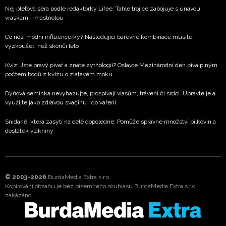
Nej pleťová séra podle redaktorky Lifee: Tahle trojice zabojuje s únavou,
vráskami i mastnotou
Co nosí módní influencerky? Následující barevné kombinace musíte
vyzkoušet, než skončí léto
Kvíz: Jste pravý pivař a znáte zythologii? Oslavte Mezinárodní den piva plným
počtem bodů z kvízu o zlatavém moku
Dýňová semínka nevyhazujte, prospívají vlasům, trávení či srdci. Upravte je a
využijte jako zdravou svačinu i do vaření
Snídaně, která zasytí na celé dopoledne: Pomůže správné množství bílkovin a
dostatek vlákniny
© 2003-2026
BurdaMedia Extra s.r.o.
Kopírování obsahu je bez písemného souhlasu BurdaMedia Extra s.r.o.
zakázáno