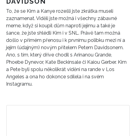
DAVIDSON
To, že se Kim a Kanye rozešli jste zkrátka museli
zaznamenat. Viděli jste možná i všechny zábavné
meme, když si koupil dům naproti jejímu a také je
šance, že jste shlédli Kim i v SNL. Právě tam možná
došlo v přímém přenosu i k prvnímu polibku mezi ní a
jejím (údajným) novým přítelem Petem Davidsonem.
Ano, s tím, který dříve chodil s Arinanou Grande,
Phoebe Dynevor, Kate Beckinsale či Kaiou Gerber. Kim
a Pete byli spolu několikrát viděni na rande v Los
Angeles a ona ho dokonce sdílela i na svém
Instagramu.