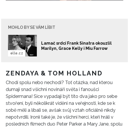
MOHLO BY SE VÁM LÍBIT
Lamač srdcí Frank Sinatra okouzlil
Marilyn, Grace Kelly i Miu Farrow
elle.cz
ZENDAYA & TOM HOLLAND
Chodí spolu nebo nechodí? Toť otázka, nad kterou
dumají snad všichni novináři světa i fanoušci
Spidermana! Sice vypadají být tito dva jako pro sebe
stvoření, byli několikrát viděni na veřejnosti, kde se k
sobě měli a líbali se, avšak svůj vztah oficiálně nikdy
nepotvrdili. Ironií také je, že všichni herci, kteří hráli v
posledních filmech duo Peter Parker a Mary Jane, spolu