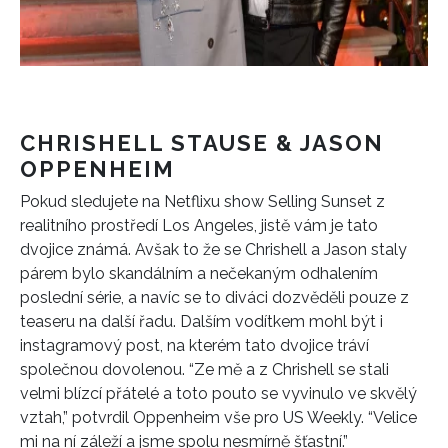
CHRISHELL STAUSE & JASON
OPPENHEIM
Pokud sledujete na Netflixu show Selling Sunset z
realitního prostředí Los Angeles, jistě vám je tato
dvojice známá. Avšak to že se Chrishell a Jason staly
párem bylo skandálním a nečekaným odhalením
poslední série, a navíc se to diváci dozvěděli pouze z
teaseru na další řadu. Dalším vodítkem mohl být i
instagramový post, na kterém tato dvojice tráví
společnou dovolenou. “Ze mě a z Chrishell se stali
velmi blízcí přátelé a toto pouto se vyvinulo ve skvělý
vztah,” potvrdil Oppenheim vše pro US Weekly. “Velice
mi na ní záleží a jsme spolu nesmírně šťastní.”