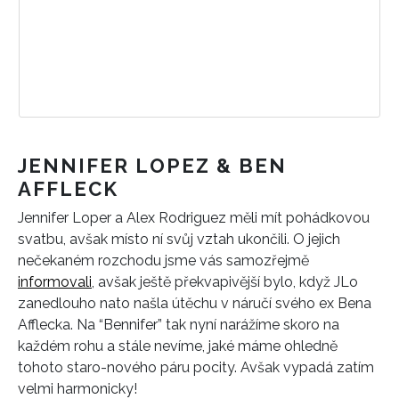
JENNIFER LOPEZ & BEN
AFFLECK
Jennifer Loper a Alex Rodriguez měli mít pohádkovou
svatbu, avšak místo ní svůj vztah ukončili. O jejich
nečekaném rozchodu jsme vás samozřejmě
informovali
, avšak ještě překvapivější bylo, když JLo
zanedlouho nato našla útěchu v náručí svého ex Bena
Afflecka. Na “Bennifer” tak nyní narážíme skoro na
každém rohu a stále nevíme, jaké máme ohledně
tohoto staro-nového páru pocity. Avšak vypadá zatím
velmi harmonicky!