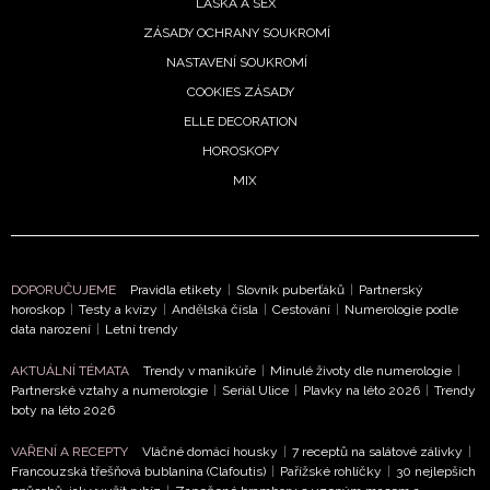
LÁSKA A SEX
ZÁSADY OCHRANY SOUKROMÍ
NASTAVENÍ SOUKROMÍ
COOKIES ZÁSADY
ELLE DECORATION
HOROSKOPY
MIX
DOPORUČUJEME
Pravidla etikety
|
Slovník puberťáků
|
Partnerský
horoskop
|
Testy a kvízy
|
Andělská čísla
|
Cestování
|
Numerologie podle
data narození
|
Letní trendy
AKTUÁLNÍ TÉMATA
Trendy v manikúře
|
Minulé životy dle numerologie
|
Partnerské vztahy a numerologie
|
Seriál Ulice
|
Plavky na léto 2026
|
Trendy
boty na léto 2026
VAŘENÍ A RECEPTY
Vláčné domácí housky
|
7 receptů na salátové zálivky
|
Francouzská třešňová bublanina (Clafoutis)
|
Pařížské rohlíčky
|
30 nejlepších