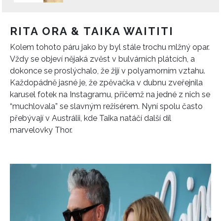
RITA ORA & TAIKA WAITITI
Kolem tohoto páru jako by byl stále trochu mlžný opar.
Vždy se objeví nějaká zvěst v bulvárních plátcích, a
dokonce se proslýchalo, že žijí v polyamorním vztahu.
Každopádně jasné je, že zpěvačka v dubnu zveřejnila
karusel fotek na Instagramu, přičemž na jedné z nich se
“muchlovala” se slavným režisérem. Nyní spolu často
přebývají v Austrálii, kde Taika natáčí další díl
marvelovky Thor.