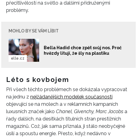
přecitlivělostí na světlo a dalšími přidruženými
problémy.
MOHLO BY SE VÁM LÍBIT
Bella Hadid chce zpět svůj nos. Proč
hvězdy litují, že šly na plastiku
elle.cz
Léto s kovbojem
Při všech těchto problémech se dokázala vypracovat
na jednu z
nejžádanějších modelek současnosti
objevující se na molech a v reklamních kampaních
luxusních značek jako
Chanel, Givenchy, Marc Jacobs
a
řady dalších, na desítkách titulních stran prestižních
magazínů. Což, jak sama přiznala, ji stálo neobyčejné
úsilí a spoustu energie. Přesto, když nedávno v