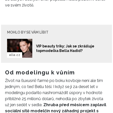
ve svém životě.
MOHLO BY SE VÁM LÍBIT
VIP beauty triky: Jak se zkrášluje
topmodelka Bella Hadid?
elle.cz
Od modelingu k vůním
Život na (luxusní) farmě po boku kovboje není ale tím
jediným, co teď Bellu těší. I když se jí za deset let v
modelingu podařilo nashromáždit úspory v hodnotě
přibližně 25 milionů dolarů, nehodlá po zbytek života
už jen sedět v sedle.
Zhruba před měsícem zaplavil
sociální sítě modelčin nový záhadný projekt s