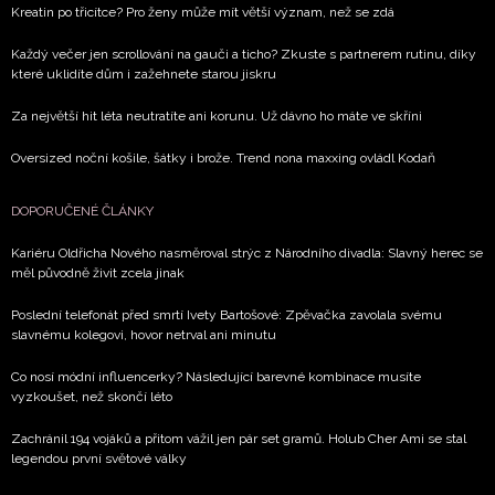
Kreatin po třicítce? Pro ženy může mít větší význam, než se zdá
Každý večer jen scrollování na gauči a ticho? Zkuste s partnerem rutinu, díky
které uklidíte dům i zažehnete starou jiskru
Za největší hit léta neutratíte ani korunu. Už dávno ho máte ve skříni
Oversized noční košile, šátky i brože. Trend nona maxxing ovládl Kodaň
DOPORUČENÉ ČLÁNKY
Kariéru Oldřicha Nového nasměroval strýc z Národního divadla: Slavný herec se
měl původně živit zcela jinak
Poslední telefonát před smrtí Ivety Bartošové: Zpěvačka zavolala svému
slavnému kolegovi, hovor netrval ani minutu
Co nosí módní influencerky? Následující barevné kombinace musíte
vyzkoušet, než skončí léto
Zachránil 194 vojáků a přitom vážil jen pár set gramů. Holub Cher Ami se stal
legendou první světové války