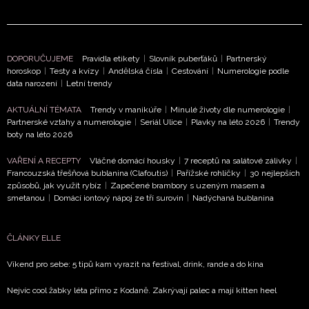
DOPORUČUJEME
Pravidla etikety
|
Slovník puberťáků
|
Partnerský
horoskop
|
Testy a kvízy
|
Andělská čísla
|
Cestování
|
Numerologie podle
data narození
|
Letní trendy
AKTUÁLNÍ TÉMATA
Trendy v manikúře
|
Minulé životy dle numerologie
|
Partnerské vztahy a numerologie
|
Seriál Ulice
|
Plavky na léto 2026
|
Trendy
boty na léto 2026
VAŘENÍ A RECEPTY
Vláčné domácí housky
|
7 receptů na salátové zálivky
|
Francouzská třešňová bublanina (Clafoutis)
|
Pařížské rohlíčky
|
30 nejlepších
způsobů, jak využít rybíz
|
Zapečené brambory s uzeným masem a
smetanou
|
Domácí iontový nápoj ze tří surovin
|
Nadýchaná bublanina
ČLÁNKY ELLE
Víkend pro sebe: 5 tipů kam vyrazit na festival, drink, rande a do kina
Nejvíc cool žabky léta přímo z Kodaně. Zakrývají palec a mají kitten heel