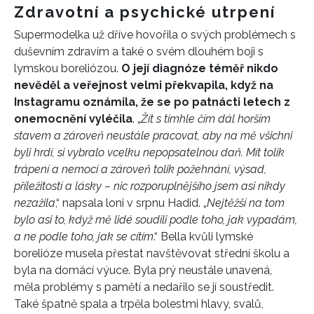
Zdravotní a psychické utrpení
Supermodelka už dříve hovořila o svých problémech s
duševním zdravím a také o svém dlouhém boji s
lymskou boreliózou.
O její diagnóze téměř nikdo
nevěděl a veřejnost velmi překvapila, když na
Instagramu oznámila, že se po patnácti letech z
onemocnění vyléčila
. „
Žít s tímhle čím dál horším
stavem a zároveň neustále pracovat, aby na mě všichni
byli hrdí, si vybralo vcelku nepopsatelnou daň. Mít tolik
trápení a nemocí a zároveň tolik požehnání, výsad,
příležitostí a lásky – nic rozporuplnějšího jsem asi nikdy
nezažila
,“ napsala loni v srpnu Hadid. „
Nejtěžší na tom
bylo asi to, když mě lidé soudili podle toho, jak vypadám,
a ne podle toho, jak se cítím
.“ Bella kvůli lymské
borelióze musela přestat navštěvovat střední školu a
byla na domácí výuce. Byla prý neustále unavená,
měla problémy s pamětí a nedařilo se jí soustředit.
Také špatně spala a trpěla bolestmi hlavy, svalů,