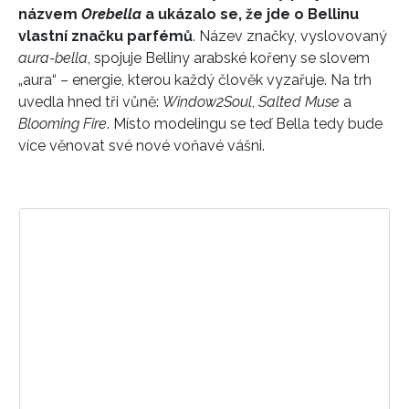
názvem
Orebella
a ukázalo se, že jde o Bellinu
vlastní značku parfémů
. Název značky, vyslovovaný
aura-bella
, spojuje Belliny arabské kořeny se slovem
„aura“ – energie, kterou každý člověk vyzařuje. Na trh
uvedla hned tři vůně:
Window2Soul
,
Salted Muse
a
Blooming Fire
. Místo modelingu se teď Bella tedy bude
více věnovat své nové voňavé vášni.
INFORMACE