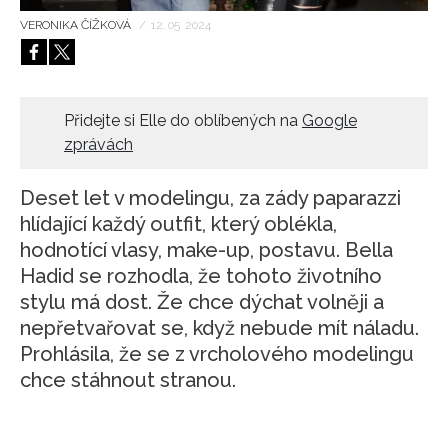
VERONIKA ČÍŽKOVÁ
/
12. 05. 2024
HOME
Přidejte si Elle do oblíbených na
Google
zprávách
Deset let v modelingu, za zády paparazzi
hlídající každý outfit, který oblékla,
hodnotící vlasy, make-up, postavu. Bella
Hadid se rozhodla, že tohoto životního
stylu má dost. Že chce dýchat volněji a
nepřetvařovat se, když nebude mít náladu.
Prohlásila, že se z vrcholového modelingu
chce stáhnout stranou.