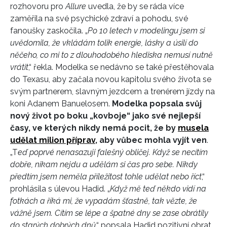
rozhovoru pro
Allure
uvedla, že by se ráda více
zaměřila na své psychické zdraví a pohodu, své
fanoušky zaskočila. „
Po 10 letech
v
modelingu jsem si
uvědomila, že vkládám tolik energie, lásky a úsilí do
něčeho, co mi to z dlouhodobého hlediska nemusí nutně
vrátit
,“ řekla. Modelka se nedávno se také přestěhovala
do Texasu, aby začala novou kapitolu svého života se
svým partnerem, slavným jezdcem a trenérem jízdy na
koni Adanem Banuelosem.
Modelka popsala svůj
nový život po boku „kovboje“ jako své nejlepší
časy, ve kterých nikdy nemá pocit, že by
musela
udělat milion příprav
, aby vůbec mohla vyjít ven
.
„T
eď poprvé nenasazuji falešný obličej. Když se necítím
dobře, nikam nejdu a udělám si čas pro sebe. Nikdy
předtím jsem neměla příležitost tohle udělat nebo říct
,“
prohlásila s úlevou Hadid. „
Když mě teď někdo vidí na
fotkách a říká mi, že vypadám šťastně, tak vězte, že
vážně jsem. Cítím se lépe a špatné dny se zase obrátily
do starých dobrých dnů
,“ popsala Hadid pozitivní obrat