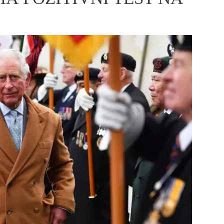
ÁSKA A SEX
ELLEPHORIA
ELLE STOR
ingles
y a on
ex
vatba
OME
NEWSLETTER