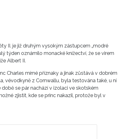
ty II. je již druhým vysokým zástupcem „modré
nulý týden oznámilo monacké knížectví, že se virem
e Albert II.
nc Charles mírné příznaky a jinak zůstává v dobrém
, vévodkyně z Cornwallu, byla testována také, u ní
 době se pár nachází v izolaci ve skotském
žné zjistit, kde se princ nakazil, protože byl v