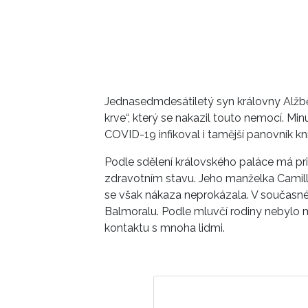
Jednasedmdesátiletý syn královny Alžbě
krve“, který se nakazil touto nemocí. Mi
COVID-19 infikoval i tamější panovník kníž
Podle sdělení královského paláce má pri
zdravotním stavu. Jeho manželka Camilla
se však nákaza neprokázala. V současné
Balmoralu. Podle mluvčí rodiny nebylo mo
kontaktu s mnoha lidmi.