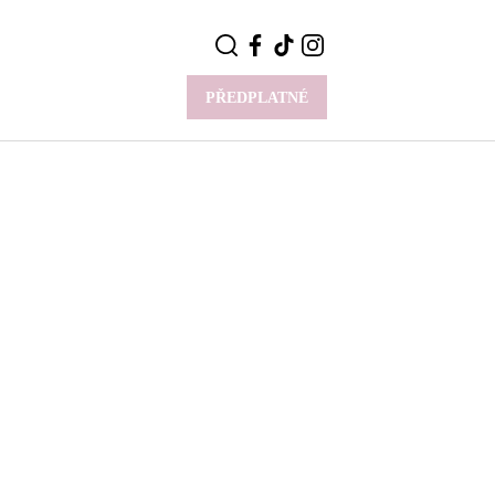
PŘEDPLATNÉ
VÍCE
Y
CELEBRITY
Novinky
Styl slavných
Rozhovory
ie