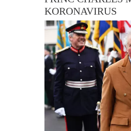
ELLE BEAUTY LOUNGE
L
KORONAVIRUS
S
V
S
S
ELLE DECORATION
H
INFORMACE
REDAKCE