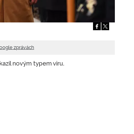
Přihlášením k newsletteru souhlasíte s
Obcho
společnosti BurdaMedia Extra s.r.o.
a potv
Zásadami ochrany soukromí
- BurdaMedia E
pracovat zejména k organizaci a vyhodnocení 
Chcete navíc dostávat i další zajímavé a exkluz
Pokud souhlasíte se zpracováním údajů k tom
oogle zprávách
soukromí BurdaMedia Extra s.r.o.
, zaškrtnět
kazil novým typem viru.