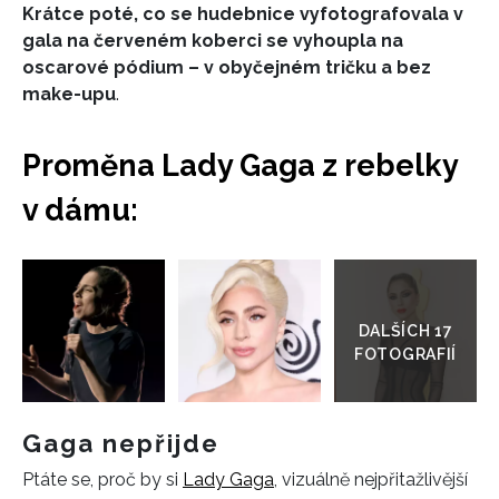
Krátce poté, co se hudebnice vyfotografovala v
gala na červeném koberci se vyhoupla na
oscarové pódium – v obyčejném tričku a bez
make-upu
.
Proměna Lady Gaga z rebelky
v dámu:
Přejít
do
galerie
Gaga nepřijde
Ptáte se, proč by si
Lady Gaga
, vizuálně nejpřitažlivější