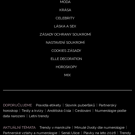
MÓDA
vyhodnocení akce a zasílání novinek.
KRÁSA
Chcete navíc dostávat i další zajímavé a exkluzivní
CELEBRITY
informace od našich partnerů? Pokud souhlasíte se
LÁSKA A SEX
zpracováním údajů k tomuto účelu podle
Zásad ochrany
soukromí BurdaMedia Extra s.r.o.
, zaškrtněte toto pole.
ZÁSADY OCHRANY SOUKROMÍ
NASTAVENÍ SOUKROMÍ
COOKIES ZÁSADY
ELLE DECORATION
HOROSKOPY
MIX
DOPORUČUJEME
Pravidla etikety
|
Slovník puberťáků
|
Partnerský
horoskop
|
Testy a kvízy
|
Andělská čísla
|
Cestování
|
Numerologie podle
data narození
|
Letní trendy
AKTUÁLNÍ TÉMATA
Trendy v manikúře
|
Minulé životy dle numerologie
|
Partnerské vztahy a numerologie
|
Seriál Ulice
|
Plavky na léto 2026
|
Trendy