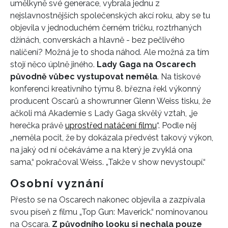
umělkyně své generace, vybrala jednu z
nejslavnostnějších společenských akcí roku, aby se tu
objevila v jednoduchém černém tričku, roztrhaných
džínách, converskách a hlavně - bez pečlivého
nalíčení? Možná je to shoda náhod. Ale možná za tím
stojí něco úplně jiného.
Lady Gaga na Oscarech
původně vůbec vystupovat neměla
. Na tiskové
konferenci kreativního týmu 8. března řekl výkonný
producent Oscarů a showrunner Glenn Weiss tisku, že
ačkoli má Akademie s Lady Gaga skvělý vztah, „je
herečka právě
uprostřed natáčení filmu
“. Podle něj
„neměla pocit, že by dokázala předvést takový výkon,
na jaký od ní očekáváme a na který je zvyklá ona
sama,“ pokračoval Weiss. „Takže v show nevystoupí.“
Osobní vyznání
Přesto se na Oscarech nakonec objevila a zazpívala
svou píseň z filmu „Top Gun: Maverick.“ nominovanou
na Oscara.
Z původního looku si nechala pouze