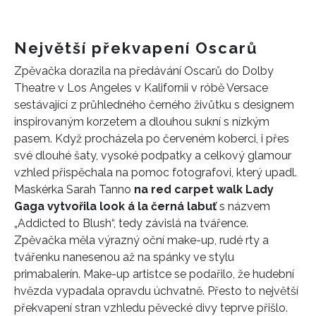
Největší překvapení Oscarů
Zpěvačka dorazila na předávání Oscarů do Dolby
Theatre v Los Angeles v Kalifornii v róbě Versace
sestávající z průhledného černého živůtku s designem
inspirovaným korzetem a dlouhou sukní s nízkým
pasem. Když procházela po červeném koberci, i přes
své dlouhé šaty, vysoké podpatky a celkový glamour
vzhled přispěchala na pomoc fotografovi, který upadl.
Maskérka Sarah Tanno
na red carpet walk Lady
Gaga vytvořila look á la černá labuť
s názvem
„Addicted to Blush“, tedy závislá na tvářence.
Zpěvačka měla výrazný oční make-up, rudé rty a
tvářenku nanesenou až na spánky ve stylu
primabalerín. Make-up artistce se podařilo, že hudební
hvězda vypadala opravdu úchvatně. Přesto to největší
překvapení stran vzhledu pěvecké divy teprve přišlo.