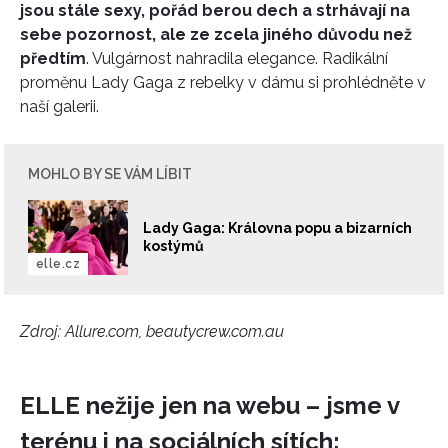
jsou stále sexy, pořád berou dech a strhávají na
sebe pozornost, ale ze zcela jiného důvodu než
předtím
. Vulgárnost nahradila elegance. Radikální
proměnu Lady Gaga z rebelky v dámu si prohlédněte v
naší galerii.
MOHLO BY SE VÁM LÍBIT
Lady Gaga: Královna popu a bizarních
kostýmů
elle.cz
Zdroj:
Allure.com, beautycrew.com.au
ELLE nežije jen na webu – jsme v
terénu i na sociálních sítích: