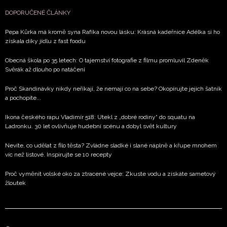
DOPORUČENÉ ČLÁNKY
Pepa Kůrka má kromě syna Rafíka novou lásku: Krásná kadeřnice Adélka si ho
získala díky jídlu z fast foodu
Obecná škola po 35 letech: O tajemství fotografie z filmu promluvil Zdeněk
Svěrák až dlouho po natáčení
Proč Skandinávky nikdy neříkají, že nemají co na sebe? Okopírujte jejich šatník
a pochopíte...
Ikona českého rapu Vladimír 518: Utekl z „dobré rodiny“ do squatu na
Ladronku. 30 let ovlivňuje hudební scénu a dobyl svět kultury
Nevíte, co udělat z filo těsta? Zvládne sladké i slané náplně a křupe mnohem
víc než listové. Inspirujte se 10 recepty
Proč vyměnit volské oko za ztracené vejce: Zkuste vodu a získáte sametový
žloutek