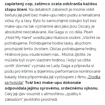
zapletený cop, zatímco zcela odstranila každou
stopu líčení
. Na detailních záběrech je možné vidět
texturu její pleti bez make-upu nebo pudru a nenalíčená
víčka, rty a řasy. Bylo to samozřejmě šokující: být bez
make-upu na tak významné akci jako jsou Oscary, je
absolutně neočekávané. Ale Gaga ví, co dělá. Píseň
„Hold My Hand“ uvedla jako hluboce osobní. „Všichni se
potřebujeme. Potřebujeme hodně lásky, abychom
procházeli tímto životem. Občas potřebujeme hrdiny.
Hrdinové jsou všude kolem nás... Možná zjistíte, že
můžete být svým vlastním hrdinou, i když se cítíte
uvnitř zlomení,“ vyznala se Lady Gaga a připravila si
půdu pro intimní a dojemnou performance nominované
balady, která připomínala její vystoupení z filmu
„Zrodila
se hvězda“
.
Tvář bez make-upu dokonale
odpovídala jejímu syrovému, srdečnému výkonu
.
Celý její zjev souzněl s atmosférou „zpátky k
základům“ jevištního prostředí.