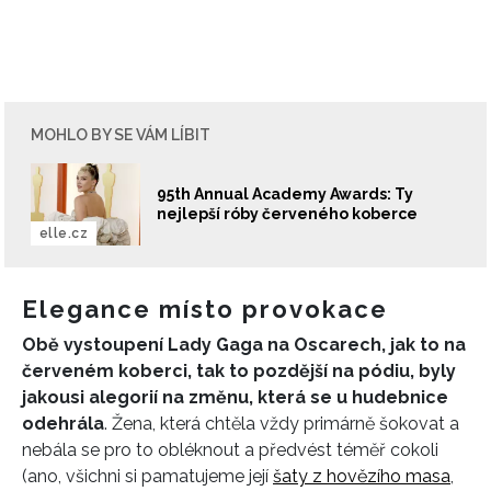
MOHLO BY SE VÁM LÍBIT
95th Annual Academy Awards: Ty
nejlepší róby červeného koberce
elle.cz
Elegance místo provokace
Obě vystoupení Lady Gaga na Oscarech, jak to na
červeném koberci, tak to pozdější na pódiu, byly
jakousi alegorií na změnu, která se u hudebnice
odehrála
. Žena, která chtěla vždy primárně šokovat a
nebála se pro to obléknout a předvést téměř cokoli
(ano, všichni si pamatujeme její
šaty z hovězího masa
,