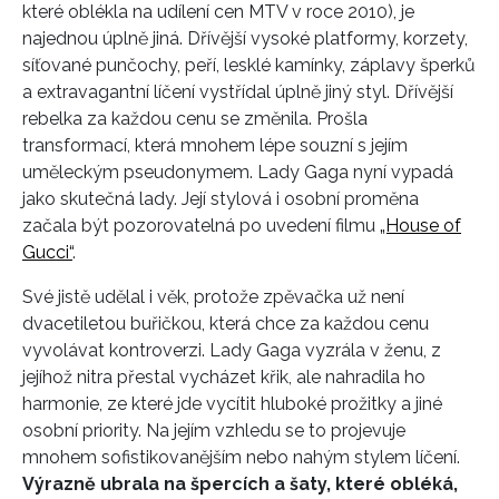
které oblékla na udílení cen MTV v roce 2010), je
najednou úplně jiná. Dřívější vysoké platformy, korzety,
síťované punčochy, peří, lesklé kamínky, záplavy šperků
a extravagantní líčení vystřídal úplně jiný styl. Dřívější
rebelka za každou cenu se změnila. Prošla
INFORMACE
transformací, která mnohem lépe souzní s jejím
uměleckým pseudonymem. Lady Gaga nyní vypadá
REDAKCE
jako skutečná lady. Její stylová i osobní proměna
začala být pozorovatelná po uvedení filmu
„House of
Gucci“
.
Své jistě udělal i věk, protože zpěvačka už není
dvacetiletou buřičkou, která chce za každou cenu
vyvolávat kontroverzi. Lady Gaga vyzrála v ženu, z
jejíhož nitra přestal vycházet křik, ale nahradila ho
harmonie, ze které jde vycítit hluboké prožitky a jiné
osobní priority. Na jejím vzhledu se to projevuje
mnohem sofistikovanějším nebo nahým stylem líčení.
Výrazně ubrala na špercích a šaty, které obléká,