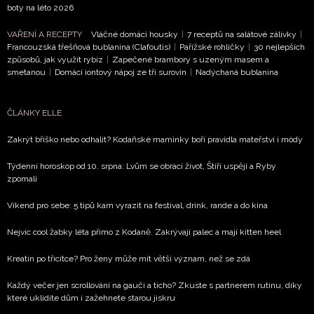
boty na léto 2026
VAŘENÍ A RECEPTY
Vláčné domácí housky
|
7 receptů na salátové zálivky
|
Francouzská třešňová bublanina (Clafoutis)
|
Pařížské rohlíčky
|
30 nejlepších
způsobů, jak využít rybíz
|
Zapečené brambory s uzeným masem a
smetanou
|
Domácí iontový nápoj ze tří surovin
|
Nadýchaná bublanina
ČLÁNKY ELLE
Zakrýt bříško nebo odhalit? Kodaňské maminky boří pravidla mateřství i módy
Týdenní horoskop od 10. srpna: Lvům se obrací život, Štíři uspějí a Ryby
zpomalí
Víkend pro sebe: 5 tipů kam vyrazit na festival, drink, rande a do kina
Nejvíc cool žabky léta přímo z Kodaně. Zakrývají palec a mají kitten heel
Kreatin po třicítce? Pro ženy může mít větší význam, než se zdá
Každý večer jen scrollování na gauči a ticho? Zkuste s partnerem rutinu, díky
které uklidíte dům i zažehnete starou jiskru