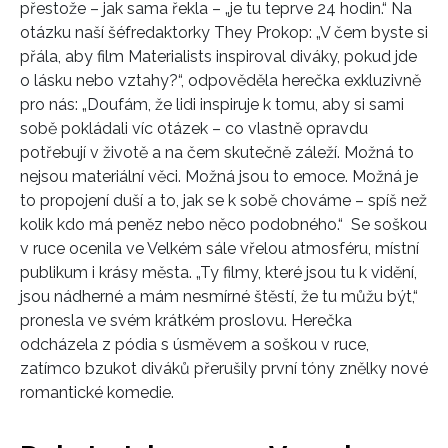
přestože – jak sama řekla – „je tu teprve 24 hodin.“ Na
otázku naší šéfredaktorky They Prokop: „V čem byste si
přála, aby film Materialists inspiroval diváky, pokud jde
o lásku nebo vztahy?“, odpověděla herečka exkluzivně
pro nás: „Doufám, že lidi inspiruje k tomu, aby si sami
sobě pokládali víc otázek – co vlastně opravdu
potřebují v životě a na čem skutečně záleží. Možná to
nejsou materiální věci. Možná jsou to emoce. Možná je
to propojení duší a to, jak se k sobě chováme – spíš než
kolik kdo má peněz nebo něco podobného.“ Se soškou
v ruce ocenila ve Velkém sále vřelou atmosféru, místní
publikum i krásy města. „Ty filmy, které jsou tu k vidění,
INFORMACE
jsou nádherné a mám nesmírné štěstí, že tu můžu být,“
REDAKCE
pronesla ve svém krátkém proslovu. Herečka
odcházela z pódia s úsměvem a soškou v ruce,
zatímco bzukot diváků přerušily první tóny znělky nové
romantické komedie.