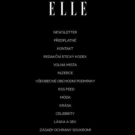
Footer
NEWSLETTER
PŘEDPLATNÉ
menu
KONTAKT
REDAKČNÍ ETICKÝ KODEX
VOLNÁ MÍSTA
INZERCE
NEWSLETTER
VŠEOBECNÉ OBCHODNÍ PODMÍNKY
RSS FEED
ODESLAT
MÓDA
KRÁSA
Přihlášením k newsletteru souhlasíte s
Obchodními
podmínkami společnosti BurdaMedia Extra s.r.o.
a
CELEBRITY
potvrzujete, že jste se seznámili se
Zásadami
LÁSKA A SEX
ochrany soukromí
- BurdaMedia Extra s.r.o. bude s
ZÁSADY OCHRANY SOUKROMÍ