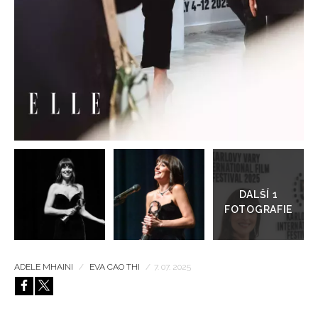
HOME
Přejít
do
galerie
ADELE MHAINI
/
EVA CAO THI
/
7. 07. 2025