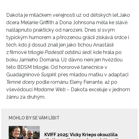
Dakota je miláčkem veřejnosti už od dětských let.
Jako
dcera Melanie Griffith a Dona Johnsona měla ke slávě
našlápnuto prakticky od narození. Dnes si svým
typickým humorem a přirozenou grácií získává srdce i
těch, kdo ji dosud znali jen jako tichou Anastásii
z filmové trilogie
Padesát odstínů šedi
, kde hrála po
boku Jamieho Dornana. Už dávno není jen hvězdou
této BDSM trilogie. Od hororové tanečnice v
Guadagninově
Suspirii
, přes mladou matku v adaptaci
Temné dcery
podle románu Eleny Ferrante, až po
vševědoucí
Madame Web
– Dakota exceluje v jednom
žánru za druhým.
MOHLO BY SE VÁM LÍBIT
KVIFF 2025: Vicky Krieps okouzlila