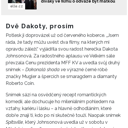
diváky ve filmu o odvaze být matkou
elle.cz
Dvě Dakoty, prosím
Potlesk ji doprovázel už od červeného koberce. „Jsem
ráda, že tady můžu uvést dva filmy, na kterých mi
opravdu záleží,“ vyjádřila svou radost herečka Dakota
Johnsonová. Za radostného aplausu ve Velkém sále
převzala Cenu prezidenta MFF KV a uvedla svůj druhý
snímek –
Dokonalá shoda v
e výrazné černé róbě
značky Mugler a špercích se
smaragdem a diamanty
Roberto Coin.
Snímek sází na osvědčený recept romantických
komedií, ale dochucuje ho mileniálním pohledem na
vztahy, kariéru i lásku – a hlavně odhodláním, které
dobře znají ti, kdo po ní skutečně touží. Naopak snímek
Spitsville
, který Johnsonová uvedla už v sobotu v