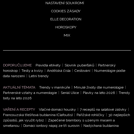
Vašimi údaji pracovat zejména k organizaci a
NASTAVENÍ SOUKROMÍ
vyhodnocení akce a zasílání novinek.
COOKIES ZÁSADY
Chcete navíc dostávat i další zajímavé a exkluzivní
ELLE DECORATION
informace od našich partnerů? Pokud souhlasíte se
HOROSKOPY
zpracováním údajů k tomuto účelu podle
Zásad ochrany
MIX
soukromí BurdaMedia Extra s.r.o.
, zaškrtněte toto pole.
DOPORUČUJEME
Pravidla etikety
|
Slovník puberťáků
|
Partnerský
horoskop
|
Testy a kvízy
|
Andělská čísla
|
Cestování
|
Numerologie podle
data narození
|
Letní trendy
AKTUÁLNÍ TÉMATA
Trendy v manikúře
|
Minulé životy dle numerologie
|
Partnerské vztahy a numerologie
|
Seriál Ulice
|
Plavky na léto 2026
|
Trendy
boty na léto 2026
VAŘENÍ A RECEPTY
Vláčné domácí housky
|
7 receptů na salátové zálivky
|
Francouzská třešňová bublanina (Clafoutis)
|
Pařížské rohlíčky
|
30 nejlepších
způsobů, jak využít rybíz
|
Zapečené brambory s uzeným masem a
smetanou
|
Domácí iontový nápoj ze tří surovin
|
Nadýchaná bublanina