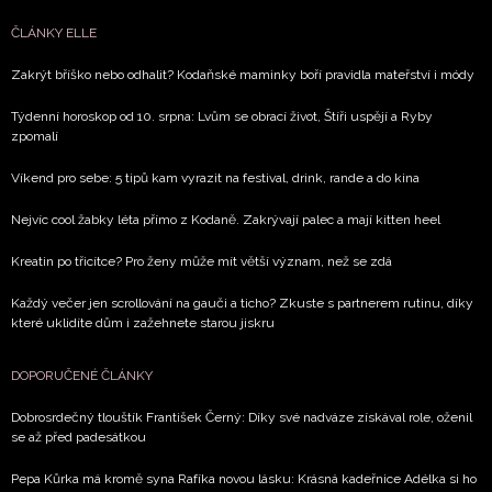
ČLÁNKY ELLE
Zakrýt bříško nebo odhalit? Kodaňské maminky boří pravidla mateřství i módy
Týdenní horoskop od 10. srpna: Lvům se obrací život, Štíři uspějí a Ryby
zpomalí
Víkend pro sebe: 5 tipů kam vyrazit na festival, drink, rande a do kina
Nejvíc cool žabky léta přímo z Kodaně. Zakrývají palec a mají kitten heel
Kreatin po třicítce? Pro ženy může mít větší význam, než se zdá
Každý večer jen scrollování na gauči a ticho? Zkuste s partnerem rutinu, díky
které uklidíte dům i zažehnete starou jiskru
DOPORUČENÉ ČLÁNKY
Dobrosrdečný tlouštík František Černý: Díky své nadváze získával role, oženil
se až před padesátkou
Pepa Kůrka má kromě syna Rafíka novou lásku: Krásná kadeřnice Adélka si ho