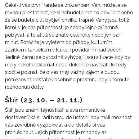
Čeká-li vás první rande se zrozencem Vah, můžete se
rovnou přestat bát, že si nebudete mít co povědět nebo
že se budete cítit byť jen chvilku trapně. Váhy jsou totiž
lidmi, v jejichž přítomnosti je neobyčejně příjemné
pobývat, a to ať už se znáte celé roky nebo jen pár
minut. Potěšíte je výletem do přírody, kulturním
zážitkem, tanečkem v klubu i povídáním nad večeří.
Jediné, čemu se bytostně vyhýbají, jsou situace, kdy by
měly někoho zklamat nebo dokonce naštvat. Je tedy
složité poznat, že o vás mají vážný zájem a budou
potřebovat dostatek osobního prostoru, aby k tomuto
rozhodnutí došly.
Štír (23. 10. – 21. 11.)
Štíři jsou známí tajnůstkáři a svá romantická
dostaveníčka si rádi berou do ústraní, aby měli možnost
vás zevrubně vyzpovídat a do detailu si vás
prohlédnout. Jejich přítomnost je mnohdy až