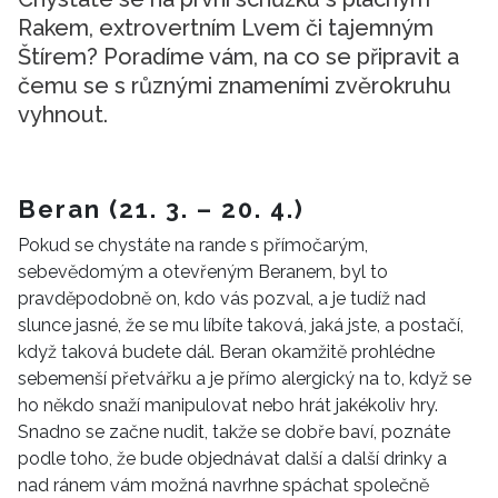
Rakem, extrovertním Lvem či tajemným
Štírem? Poradíme vám, na co se připravit a
čemu se s různými znameními zvěrokruhu
vyhnout.
Beran (21. 3. – 20. 4.)
Pokud se chystáte na rande s přímočarým,
sebevědomým a otevřeným Beranem, byl to
pravděpodobně on, kdo vás pozval, a je tudíž nad
slunce jasné, že se mu líbíte taková, jaká jste, a postačí,
když taková budete dál. Beran okamžitě prohlédne
sebemenší přetvářku a je přímo alergický na to, když se
ho někdo snaží manipulovat nebo hrát jakékoliv hry.
Snadno se začne nudit, takže se dobře baví, poznáte
podle toho, že bude objednávat další a další drinky a
nad ránem vám možná navrhne spáchat společně