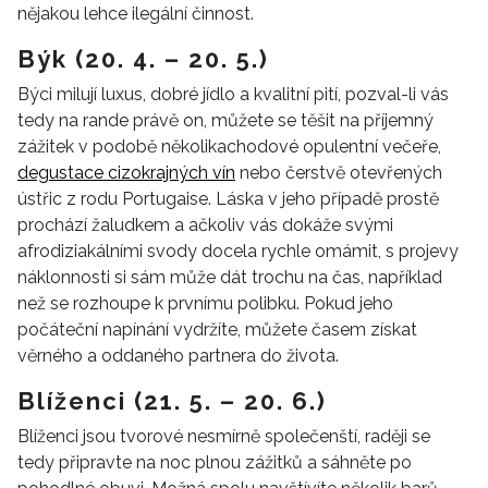
nějakou lehce ilegální činnost.
Býk (20. 4. – 20. 5.)
Býci milují luxus, dobré jídlo a kvalitní pití, pozval-li vás
tedy na rande právě on, můžete se těšit na příjemný
zážitek v podobě několikachodové opulentní večeře,
degustace cizokrajných vín
nebo čerstvě otevřených
ústřic z rodu Portugaise. Láska v jeho případě prostě
prochází žaludkem a ačkoliv vás dokáže svými
afrodiziakálními svody docela rychle omámit, s projevy
náklonnosti si sám může dát trochu na čas, například
než se rozhoupe k prvnímu polibku. Pokud jeho
počáteční napínání vydržíte, můžete časem získat
věrného a oddaného partnera do života.
Blíženci (21. 5. – 20. 6.)
Blíženci jsou tvorové nesmírně společenští, raději se
tedy připravte na noc plnou zážitků a sáhněte po