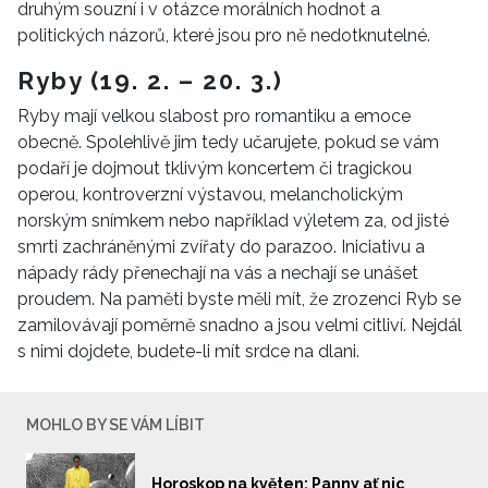
druhým souzní i v otázce morálních hodnot a
politických názorů, které jsou pro ně nedotknutelné.
Ryby (19. 2. – 20. 3.)
Ryby mají velkou slabost pro romantiku a emoce
obecně. Spolehlivě jim tedy učarujete, pokud se vám
podaří je dojmout tklivým koncertem či tragickou
operou, kontroverzní výstavou, melancholickým
norským snímkem nebo například výletem za, od jisté
smrti zachráněnými zvířaty do parazoo. Iniciativu a
nápady rády přenechají na vás a nechají se unášet
proudem. Na paměti byste měli mít, že zrozenci Ryb se
zamilovávají poměrně snadno a jsou velmi citliví. Nejdál
s nimi dojdete, budete-li mít srdce na dlani.
MOHLO BY SE VÁM LÍBIT
Horoskop na květen: Panny ať nic