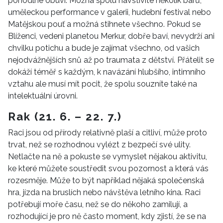
pohodlné obuvi. Možná spolu navštívíte několik barů,
uměleckou performance v galerii, hudební festival nebo
Matějskou pouť a možná stihnete všechno. Pokud se
Blíženci, vedeni planetou Merkur, dobře baví, nevydrží ani
chvilku potichu a bude je zajímat všechno, od vašich
nejodvážnějších snů až po traumata z dětství. Přátelit se
dokáží téměř s každým, k navázání hlubšího, intimního
vztahu ale musí mít pocit, že spolu souzníte také na
intelektuální úrovni.
Rak (21. 6. – 22. 7.)
Raci jsou od přírody relativně plaší a citliví, může proto
trvat, než se rozhodnou vylézt z bezpečí své ulity.
Netlačte na ně a pokuste se vymyslet nějakou aktivitu,
ke které můžete soustředit svou pozornost a která vás
rozesměje. Může to být například nějaká společenská
hra, jízda na bruslích nebo návštěva letního kina. Raci
potřebují moře času, než se do někoho zamilují, a
rozhodující je pro ně často moment, kdy zjistí, že se na