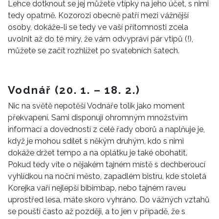
Lehce dotknout se jej můžete vtípky na jeho účet, s nimi
tedy opatrně. Kozorozi obecně patří mezi vážnější
osoby, dokáže-li se tedy ve vaší přítomnosti zcela
uvolnit až do té míry, že vám odvypráví pár vtipů (!),
můžete se začít rozhlížet po svatebních šatech.
Vodnář (20. 1. – 18. 2.)
Nic na světě nepotěší Vodnáře tolik jako moment
překvapení. Sami disponují ohromným množstvím
informací a dovedností z celé řady oborů a naplňuje je,
když je mohou sdílet s někým druhým, kdo s nimi
dokáže držet tempo a na oplátku je také obohatit.
Pokud tedy víte o nějakém tajném místě s dechberoucí
vyhlídkou na noční město, zapadlém bistru, kde stoletá
Korejka vaří nejlepší bibimbap, nebo tajném raveu
uprostřed lesa, máte skoro vyhráno. Do vážných vztahů
se pouští často až později, a to jen v případě, že s