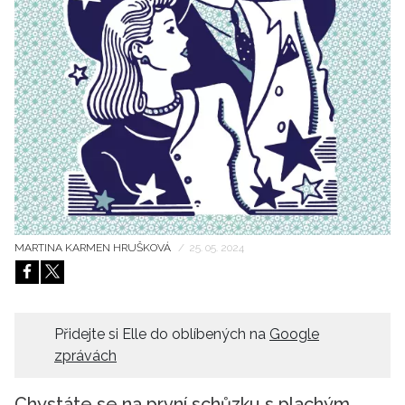
HOME
MARTINA KARMEN HRUŠKOVÁ
/
25. 05. 2024
Přidejte si Elle do oblíbených na
Google
zprávách
Chystáte se na první schůzku s plachým