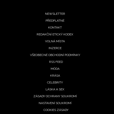
Footer
NEWSLETTER
enní
oskop od
PŘEDPLATNÉ
menu
rpna:
KONTAKT
m přeje
REDAKČNÍ ETICKÝ KODEX
tí, Váhy
VOLNÁ MÍSTA
zlí okolí
INZERCE
 2026
VŠEOBECNÉ OBCHODNÍ PODMÍNKY
RSS FEED
MÓDA
KRÁSA
oskop
rpen:
CELEBRITY
 čeká
LÁSKA A SEX
tní zlom,
ZÁSADY OCHRANY SOUKROMÍ
y
NASTAVENÍ SOUKROMÍ
vřou
COOKIES ZÁSADY
lost