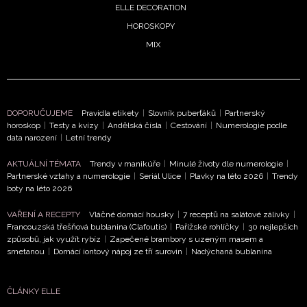
ELLE DECORATION
. 2026
HOROSKOPY
MIX
te se
rážděně?
DOPORUČUJEME
Pravidla etikety
|
Slovník puberťáků
|
Partnerský
ná za
horoskop
|
Testy a kvízy
|
Andělská čísla
|
Cestování
|
Numerologie podle
stojí
data narození
|
Letní trendy
vencový
AKTUÁLNÍ TÉMATA
Trendy v manikúře
|
Minulé životy dle numerologie
|
ní
Partnerské vztahy a numerologie
|
Seriál Ulice
|
Plavky na léto 2026
|
Trendy
něk
boty na léto 2026
. 2026
VAŘENÍ A RECEPTY
Vláčné domácí housky
|
7 receptů na salátové zálivky
|
Francouzská třešňová bublanina (Clafoutis)
|
Pařížské rohlíčky
|
30 nejlepších
DALŠÍ
způsobů, jak využít rybíz
|
Zapečené brambory s uzeným masem a
ČLÁNKY
smetanou
|
Domácí iontový nápoj ze tří surovin
|
Nadýchaná bublanina
K
TÉMATU
ČLÁNKY ELLE