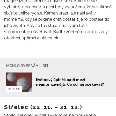
magnetizující a erotické dusno, které kolem sebe
vytvářejí, neúnosné, a není tedy vyloučeno, že se intimně
sblížíte velice rychle. Kámen úrazu ale nastává v
momentě, kdy se budete chtít dostat z jeho postele do
jeho života. Aby se tak stalo, musí vám totiž
stoprocentně důvěřovat. Buďte vůči němu proto vždy
otevření, upřímní a ohleduplní.
MOHLO BY SE VÁM LÍBIT
Květnový úplněk patří mezi
nejintenzivnější. Co od něj očekávat?
elle.cz
Střelec (22. 11. – 21. 12.)
Střelci nekonečně milují vše nové, neokoukané a