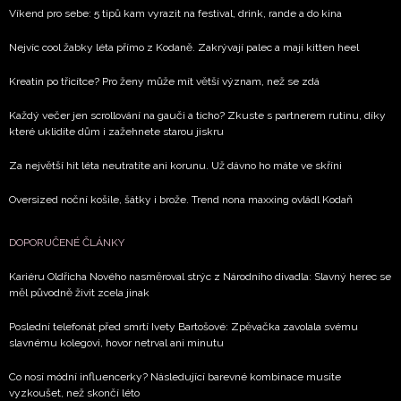
Víkend pro sebe: 5 tipů kam vyrazit na festival, drink, rande a do kina
Nejvíc cool žabky léta přímo z Kodaně. Zakrývají palec a mají kitten heel
Kreatin po třicítce? Pro ženy může mít větší význam, než se zdá
Každý večer jen scrollování na gauči a ticho? Zkuste s partnerem rutinu, díky
které uklidíte dům i zažehnete starou jiskru
Za největší hit léta neutratíte ani korunu. Už dávno ho máte ve skříni
Oversized noční košile, šátky i brože. Trend nona maxxing ovládl Kodaň
DOPORUČENÉ ČLÁNKY
Kariéru Oldřicha Nového nasměroval strýc z Národního divadla: Slavný herec se
měl původně živit zcela jinak
Poslední telefonát před smrtí Ivety Bartošové: Zpěvačka zavolala svému
slavnému kolegovi, hovor netrval ani minutu
Co nosí módní influencerky? Následující barevné kombinace musíte
vyzkoušet, než skončí léto