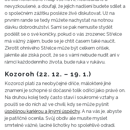
INFORMACE
nevyzkoušené, a doufají, že jejich nadšení budete sdílet a
o společném zážitku posléze živě diskutovat. Už na
REDAKCE
prvním rande se tedy můžete nachystat na notnou
dávku dobrodružství. Sami se pak nemusíte stydět
podělit se o své koníčky, pokud o vás zrozenec Střelce
má vážný zájem, bude se je chtít časem také naučit.
Zkrotit ohnivého Střelce může být celkem oříšek,
jakmile ale získá pocit, že se s vámi nebude nudit ani v
rámci každodenního života, bude ruka v rukávu.
Kozoroh (22. 12. – 19. 1.)
Kozorozi platí za neobyčejné dříče, málokteré jiné
znamení je schopné si dočasně tolik odříci jako právě on.
Na druhou kolej tedy často staví i soukromé vztahy a
pouští se do nich až ve chvíli, kdy se může pyšnit
úspěšnou kariérou a jinými úspěchy
. A na vás je, abyste
je patřičně ocenila. Svůj obdiv ale musíte myslet
smrtelně vážně, laciné lichotky ho spolehlivě odradí.