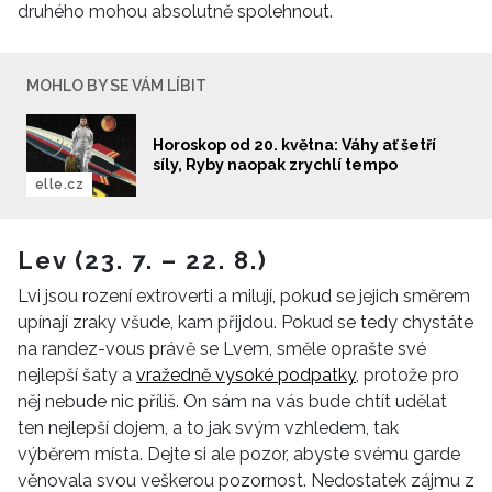
druhého mohou absolutně spolehnout.
MOHLO BY SE VÁM LÍBIT
Horoskop od 20. května: Váhy ať šetří
síly, Ryby naopak zrychlí tempo
elle.cz
Lev (23. 7. – 22. 8.)
Lvi jsou rození extroverti a milují, pokud se jejich směrem
upínají zraky všude, kam přijdou. Pokud se tedy chystáte
na randez-vous právě se Lvem, směle oprašte své
nejlepší šaty a
vražedně vysoké podpatky
, protože pro
něj nebude nic příliš. On sám na vás bude chtít udělat
ten nejlepší dojem, a to jak svým vzhledem, tak
výběrem místa. Dejte si ale pozor, abyste svému garde
věnovala svou veškerou pozornost. Nedostatek zájmu z