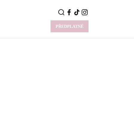
PŘEDPLATNÉ
VÍCE
Y
CELEBRITY
Novinky
Styl slavných
Rozhovory
ie