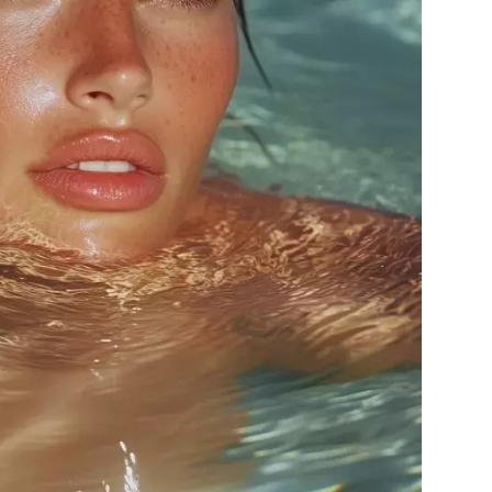
Přihlášením k newsletteru souhlasíte s
Obcho
společnosti BurdaMedia Extra s.r.o.
a potv
Zásadami ochrany soukromí
- BurdaMedia E
pracovat zejména k organizaci a vyhodnocení 
Chcete navíc dostávat i další zajímavé a exkluz
Pokud souhlasíte se zpracováním údajů k tom
soukromí BurdaMedia Extra s.r.o.
, zaškrtnět