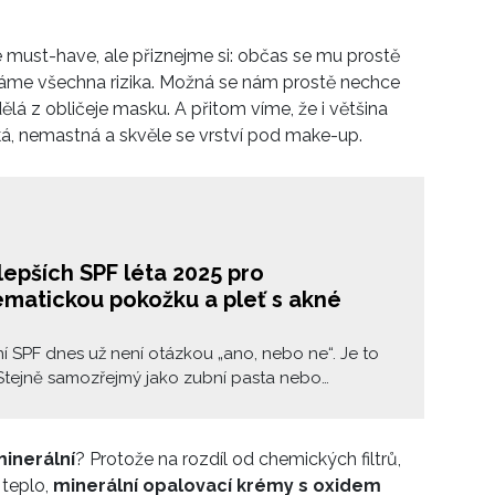
 must-have, ale přiznejme si: občas se mu prostě
náme všechna rizika. Možná se nám prostě nechce
dělá z obličeje masku. A přitom víme, že i většina
á, nemastná a skvěle se vrství pod make-up.
lepších SPF léta 2025 pro
ematickou pokožku a pleť s akné
í SPF dnes už není otázkou „ano, nebo ne“. Je to
Stejně samozřejmý jako zubní pasta nebo
í kartáčky. Všichni víme, že slunce může zhoršit
ce, zpomalit hojení pupínků nebo podráždit pleť,
 už tak dost unavená z aktivních sér. Jenže najít
inerální
? Protože na rozdíl od chemických filtrů,
ý krém, který nezpůsobí výbuch na bradě, neucpe
 teplo,
minerální opalovací krémy s oxidem