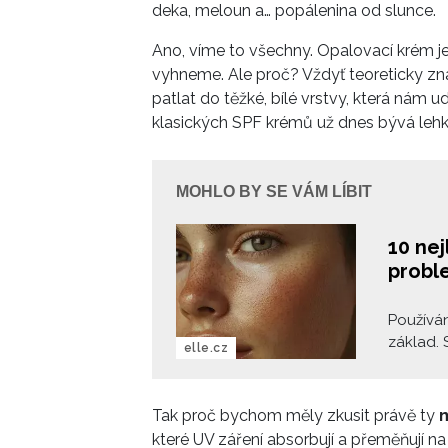
deka, meloun a… popálenina od slunce.
Ano, víme to všechny. Opalovací krém je
vyhneme. Ale proč? Vždyť teoreticky z
patlat do těžké, bílé vrstvy, která nám u
klasických SPF krémů už dnes bývá lehk
MOHLO BY SE VÁM LÍBIT
10 nej
probl
Používán
základ. 
elle.cz
mezizubn
pigmenta
která je
Tak proč bychom měly zkusit právě ty
m
ochrann
které UV záření absorbují a přeměňují na