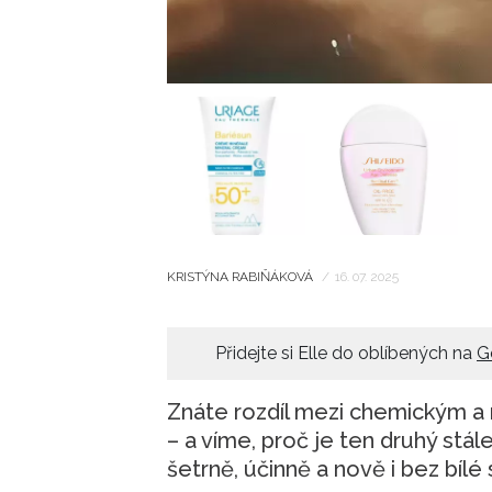
KRISTÝNA RABIŇÁKOVÁ
/
16. 07. 2025
Přidejte si Elle do oblíbených na
G
Znáte rozdíl mezi chemickým 
– a víme, proč je ten druhý stál
šetrně, účinně a nově i bez bílé 