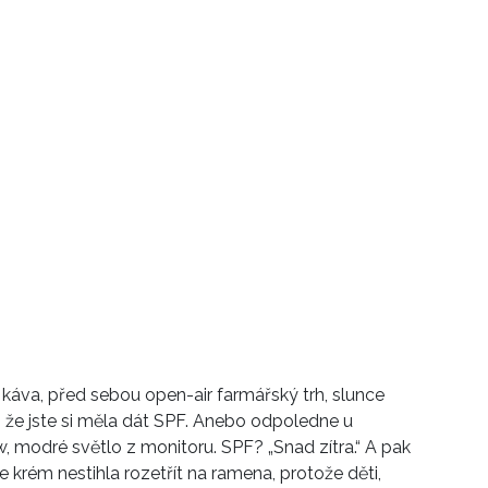
 káva, před sebou open-air farmářský trh, slunce
, že jste si měla dát SPF. Anebo odpoledne u
, modré světlo z monitoru. SPF? „Snad zítra.“ A pak
e krém nestihla rozetřít na ramena, protože děti,