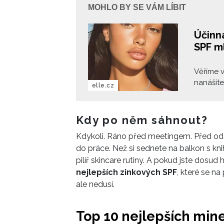
MOHLO BY SE VÁM LÍBIT
Účinná
SPF ml
Věříme v
nanášíte
elle.cz
ještě př
hodiny? 
pojďme s
Kdy po něm sáhnout?
Reaplika
Kdykoli. Ráno před meetingem. Před od
– a teď 
do práce. Než si sednete na balkon s kni
osvěžují
pilíř skincare rutiny. A pokud jste dosud
nejlepších zinkových SPF
, které se na
ale nedusí.
Top 10 nejlepších mine