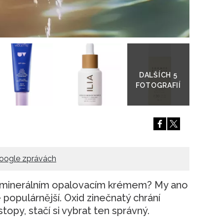
Přejít
do
galerie
oogle zprávách
a minerálním opalovacím krémem? My ano
e populárnější. Oxid zinečnatý chrání
stopy, stačí si vybrat ten správný.