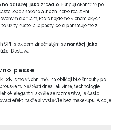
ároveň nebude na pleti sedět jako těžká deka, je
 ho odrážejí jako zrcadlo
. Fungují okamžitě po
 úrovni romantického vztahu po třicítce – víte, co
 často lépe snášené aknózní nebo reaktivní
 ale nabídka bývá… komplikovaná.
utovaným složkám, které najdeme v chemických
u to už ty husté, bílé pasty, co si pamatujeme z
ch SPF s oxidem zinečnatým se
nanášejí jako
kůže
. Doslova.
ávno passé
, kdy jsme všichni měli na obličeji bílé šmouhy po
ubrouskem. Naštěstí dnes, jak víme, technologie
ehké, elegantní, skvěle se rozmazávají a často i
novací efekt, takže si vystačíte bez make-upu. A co je
.