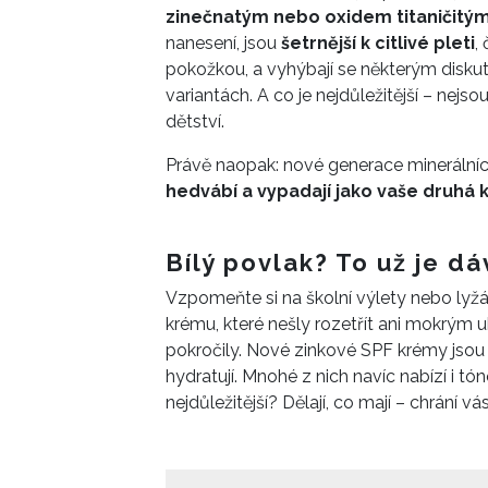
póry a z
zinečnatým nebo oxidem titaničitým
výzva na
nanesení, jsou
šetrnější k citlivé pleti
,
chcete,
pokožkou, a vyhýbají se některým disk
variantách. A co je nejdůležitější – nejso
dětství.
Právě naopak: nové generace minerální
hedvábí a vypadají jako vaše druhá 
Bílý povlak? To už je d
Vzpomeňte si na školní výlety nebo lyžák
krému, které nešly rozetřít ani mokrým 
pokročily. Nové zinkové SPF krémy jsou l
hydratují. Mnohé z nich navíc nabízí i tó
nejdůležitější? Dělají, co mají – chrání vás