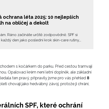
 ochrana léta 2025: 10 nejlepších
h na obličej a dekolt
ám. Ráno začínáte určitě zodpovědně. SPF si
 každý den jako poslední krok skin-care rutiny,
ed make-upem. Jste safe. Ale co za dvě, tři, čtyři
Slunce stále svítí, UV záření stále působí, ale
i říct: vaše ochrana už dávno nefunguje.
ce ochranného faktoru je totiž naprosto nezbytná
chodem s kočárkem do parku. Před cestou tramvají
by měla přijít do akce SPF mlha. Lehká, nenápadná,
hou. Opalovací krém není letní doplněk, ale základní
cí a hlavně funkční.
 hledala ten pravý, připravily jsme pro vás přehled
8
 pleti chovají jako hedvábný závoj, protože ji chrání,
rálních SPF, které ochrání