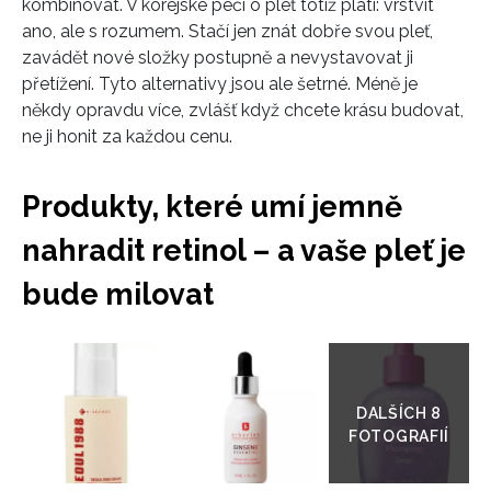
kombinovat. V korejské péči o pleť totiž platí: vrstvit
ano, ale s rozumem. Stačí jen znát dobře svou pleť,
zavádět nové složky postupně a nevystavovat ji
přetížení. Tyto alternativy jsou ale šetrné. Méně je
někdy opravdu více, zvlášť když chcete krásu budovat,
ne ji honit za každou cenu.
Produkty, které umí jemně
nahradit retinol – a vaše pleť je
bude milovat
Přejít
do
galerie