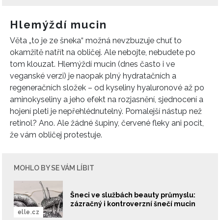
Hlemýždí mucin
Věta „to je ze šneka“ možná nevzbuzuje chuť to
okamžitě natřít na obličej. Ale nebojte, nebudete po
tom klouzat. Hlemýždí mucin (dnes často i ve
veganské verzi) je naopak plný hydratačních a
regeneračních složek – od kyseliny hyaluronové až po
aminokyseliny a jeho efekt na rozjasnění, sjednocení a
hojení pleti je nepřehlédnutelný. Pomalejší nástup než
retinol? Ano. Ale žádné šupiny, červené fleky ani pocit,
že vám obličej protestuje.
MOHLO BY SE VÁM LÍBIT
Šneci ve službách beauty průmyslu:
zázračný i kontroverzní šnečí mucin
elle.cz