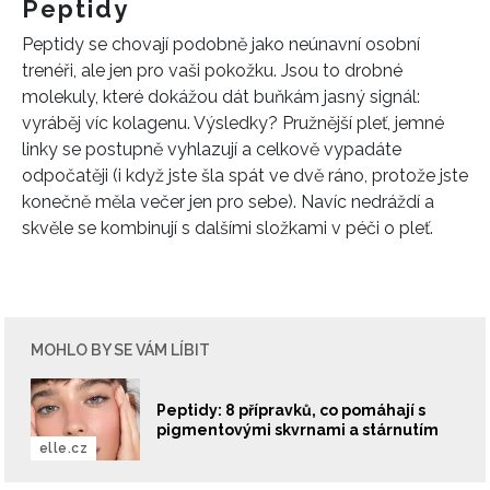
Peptidy
Peptidy se chovají podobně jako neúnavní osobní
trenéři, ale jen pro vaši pokožku. Jsou to drobné
molekuly, které dokážou dát buňkám jasný signál:
vyráběj víc kolagenu. Výsledky? Pružnější pleť, jemné
linky se postupně vyhlazují a celkově vypadáte
odpočatěji (i když jste šla spát ve dvě ráno, protože jste
konečně měla večer jen pro sebe). Navíc nedráždí a
skvěle se kombinují s dalšími složkami v péči o pleť.
MOHLO BY SE VÁM LÍBIT
Peptidy: 8 přípravků, co pomáhají s
pigmentovými skvrnami a stárnutím
elle.cz