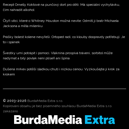
Recept Ornelly Koktové na punčový dort pro děti: Má speciální vychytávku,
čím nahradit alkohol
Čtyři věci, které o Whitney Houston možná nevíte: Odmítl ji bratr Michaela
Jacksona a měla milenku
Prášky bolest kolene nevyřeší. Ortoped radí, co klouby doopravdy potřebují. Je
to i spánek
Švestky umí potrápit i pomoci. Vláknina prospívá trávení, sorbitol může
nadýmat a bílý povlak není plíseň ani špína
Dušená mrkev potěší sladkou chutí i nízkou cenou. Vyzkoušejte ji krok za
krokem
© 2003-2026
BurdaMedia Extra s.r.o.
Kopírování obsahu je bez písemného souhlasu BurdaMedia Extra s.r.o.
zakázáno