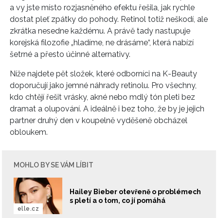
a vy jste místo rozjasněného efektu řešila, jak rychle
dostat pleť zpátky do pohody. Retinol totiž neškodí, ale
zkrátka nesedne každému. A právě tady nastupuje
korejská filozofie „hladíme, ne drásáme“, která nabízí
šetrné a přesto účinné alternativy.
Níže najdete pět složek, které odborníci na K-Beauty
doporučují jako jemné náhrady retinolu. Pro všechny,
kdo chtějí řešit vrásky, akné nebo mdlý tón pleti bez
dramat a olupování. A ideálně i bez toho, že by je jejich
partner druhý den v koupelně vyděšeně obcházel
obloukem.
MOHLO BY SE VÁM LÍBIT
Hailey Bieber otevřeně o problémech
s pletí a o tom, co jí pomáhá
elle.cz