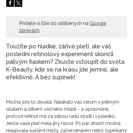
Přidejte si Elle do oblíbených na
Google
zprávách
Toužíte po hladké, zářivé pleti, ale váš
poslední retinolový experiment skončil
pálivým fiaskem? Zkuste vstoupit do světa
K-Beauty, kde se na krásu jde jemně, ale
efektivně. A bez šupinek!
Možná jste to zkusila. Nalákalo vás sérum s pěkným
obalem a slibem věčného mládí – a oprávněně,
protože retinol má za sebou řadu studií i výsledků.
Jenže vaše pleť měla jiný názor. Po pár dnech možná
reagovala suššími místy, začervenáním nebo šupinkami