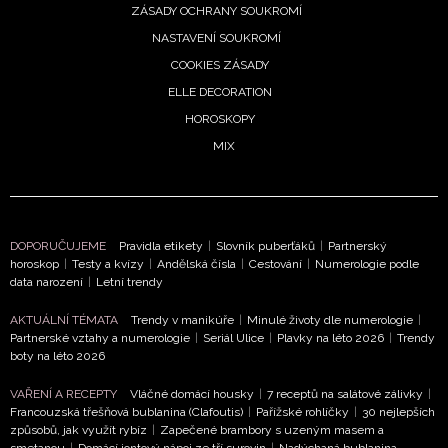
ZÁSADY OCHRANY SOUKROMÍ
NASTAVENÍ SOUKROMÍ
COOKIES ZÁSADY
ELLE DECORATION
HOROSKOPY
MIX
DOPORUČUJEME
Pravidla etikety
|
Slovník puberťáků
|
Partnerský
horoskop
|
Testy a kvízy
|
Andělská čísla
|
Cestování
|
Numerologie podle
data narození
|
Letní trendy
AKTUÁLNÍ TÉMATA
Trendy v manikúře
|
Minulé životy dle numerologie
|
Partnerské vztahy a numerologie
|
Seriál Ulice
|
Plavky na léto 2026
|
Trendy
boty na léto 2026
VAŘENÍ A RECEPTY
Vláčné domácí housky
|
7 receptů na salátové zálivky
|
Francouzská třešňová bublanina (Clafoutis)
|
Pařížské rohlíčky
|
30 nejlepších
způsobů, jak využít rybíz
|
Zapečené brambory s uzeným masem a