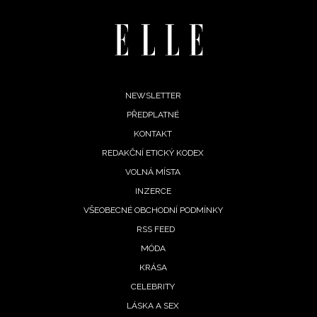
Vašimi údaji pracovat zejména k organizaci a
vyhodnocení akce a zasílání novinek.
Chcete navíc dostávat i další zajímavé a exkluzivní
informace od našich partnerů? Pokud souhlasíte se
zpracováním údajů k tomuto účelu podle
Zásad ochrany
Footer
NEWSLETTER
soukromí BurdaMedia Extra s.r.o.
, zaškrtněte toto pole.
PŘEDPLATNÉ
menu
KONTAKT
REDAKČNÍ ETICKÝ KODEX
VOLNÁ MÍSTA
INZERCE
VŠEOBECNÉ OBCHODNÍ PODMÍNKY
RSS FEED
MÓDA
KRÁSA
CELEBRITY
LÁSKA A SEX