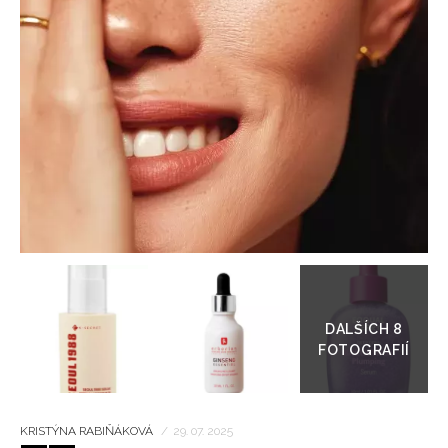
HOME
Přejít
do
galerie
KRISTÝNA RABIŇÁKOVÁ
/
29. 07. 2025