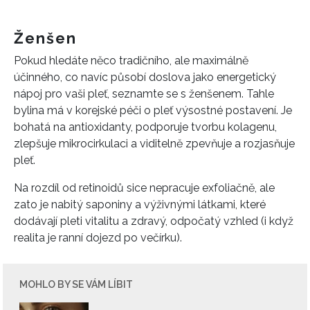
Ženšen
Pokud hledáte něco tradičního, ale maximálně
účinného, co navíc působí doslova jako energetický
nápoj pro vaši pleť, seznamte se s ženšenem. Tahle
bylina má v korejské péči o pleť výsostné postavení. Je
bohatá na antioxidanty, podporuje tvorbu kolagenu,
zlepšuje mikrocirkulaci a viditelně zpevňuje a rozjasňuje
pleť.
Na rozdíl od retinoidů sice nepracuje exfoliačně, ale
zato je nabitý saponiny a výživnými látkami, které
dodávají pleti vitalitu a zdravý, odpočatý vzhled (i když
realita je ranní dojezd po večírku).
MOHLO BY SE VÁM LÍBIT