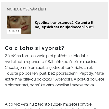
MOHLO BY SE VÁM LÍBIT
Kyselina tranexamová: Co umí a 6
nejlepších sér na sjednocení pleti
elle.cz
Co z toho si vybrat?
Záleží na tom, co vaše pleť potřebuje. Hledáte
hydrataci a regeneraci? Sáhněte po šnečím mucinu.
Chcete jemně omladit a sjednotit tón? Bakuchiol.
Toužíte po posílení pleti bez podráždění? Peptidy. Máte
extrémně citlivou pokožku? Adenosin. A pokud bojujete
s pigmentací, pomůže vám kyselina tranexamová.
A co víc: většinu z těchto složek můžete i chytře