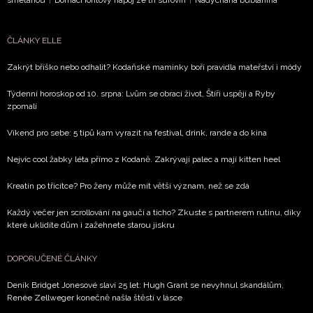
smetanou
|
Domácí iontový nápoj ze tří surovin
|
Nadýchaná bublanina
ČLÁNKY ELLE
Zakrýt bříško nebo odhalit? Kodaňské maminky boří pravidla mateřství i módy
Týdenní horoskop od 10. srpna: Lvům se obrací život, Štíři uspějí a Ryby
zpomalí
Víkend pro sebe: 5 tipů kam vyrazit na festival, drink, rande a do kina
Nejvíc cool žabky léta přímo z Kodaně. Zakrývají palec a mají kitten heel
Kreatin po třicítce? Pro ženy může mít větší význam, než se zdá
Každý večer jen scrollování na gauči a ticho? Zkuste s partnerem rutinu, díky
které uklidíte dům i zažehnete starou jiskru
DOPORUČENÉ ČLÁNKY
Deník Bridget Jonesové slaví 25 let: Hugh Grant se nevyhnul skandálům,
Renée Zellweger konečně našla štěstí v lásce