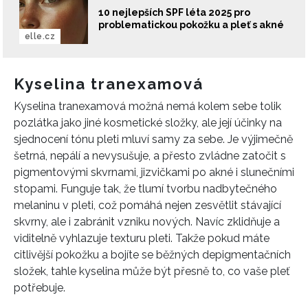
10 nejlepších SPF léta 2025 pro
problematickou pokožku a pleť s akné
elle.cz
Kyselina tranexamová
Kyselina tranexamová možná nemá kolem sebe tolik
pozlátka jako jiné kosmetické složky, ale její účinky na
sjednocení tónu pleti mluví samy za sebe. Je výjimečně
šetrná, nepálí a nevysušuje, a přesto zvládne zatočit s
pigmentovými skvrnami, jizvičkami po akné i slunečními
stopami. Funguje tak, že tlumí tvorbu nadbytečného
INFORMACE
melaninu v pleti, což pomáhá nejen zesvětlit stávající
skvrny, ale i zabránit vzniku nových. Navíc zklidňuje a
REDAKCE
viditelně vyhlazuje texturu pleti. Takže pokud máte
citlivější pokožku a bojíte se běžných depigmentačních
složek, tahle kyselina může být přesně to, co vaše pleť
potřebuje.