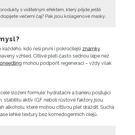
 produkty s viditelným efektem, který přijde ještě
ž dopijete večerní čaj? Pak jsou kolagenové masky
a instantní radost, kterou hledáte. K-beauty je
do první ligy – a to nejen sliby, ale i tím, že se po
 skutečně tváří hladší, šťavnatější a tak nějak
smysl?
omější.
každého, kdo řeší první i pokročilejší
známky
avený vzhled. Citlivé pleti často sednou lépe než
oneedling
mohou podpořit regeneraci – vždy však
celé složení formule: hydratační a bariéru posilující
n, stabilitu aktiv (GF neboli růstové faktory jsou
 alkoholu, které mohou citlivou pleť dráždit. Suchá
 zase lehké textury bez komedogenních olejů.