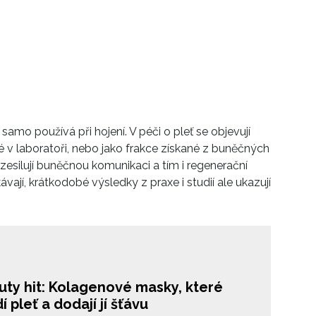
 samo používá při hojení. V péči o pleť se objevují
 v laboratoři, nebo jako frakce získané z buněčných
“: zesilují buněčnou komunikaci a tím i regenerační
ají, krátkodobé výsledky z praxe i studií ale ukazují
uty hit: Kolagenové masky, které
í pleť a dodají jí šťávu