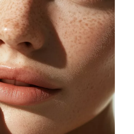
Přihlášením k newsletteru souhlasíte s
Obcho
společnosti BurdaMedia Extra s.r.o.
a potv
Zásadami ochrany soukromí
- BurdaMedia E
pracovat zejména k organizaci a vyhodnocení 
Chcete navíc dostávat i další zajímavé a exkluz
Pokud souhlasíte se zpracováním údajů k tom
soukromí BurdaMedia Extra s.r.o.
, zaškrtnět