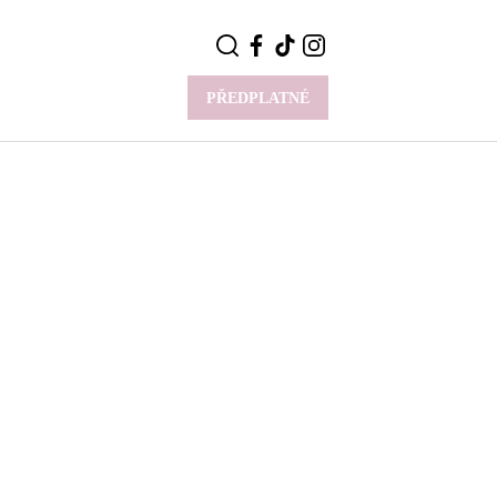
PŘEDPLATNÉ
VÍCE
Y
CELEBRITY
Novinky
Styl slavných
Rozhovory
ie