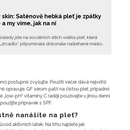
 skin: Saténově hebká pleť je zpátky
 a my víme, jak na ní
sledy jste na sociálních sítích viděla pleť, která
 „zrcadlo“ připomínala dokonale našlehané máslo?
kin možná pomalu ukončuje roky posedlosti ultra-
Místo efektu „mokré kostičky ledu“ přináší měkký,
 závoj: pokožku vyživenou, hladkou, s jemným
 – nikdy však přeleštěnou.
nci postupně zvyšujte. Použití večer dává největší
ě opravuje. GF sérum patří na čistou pleť, případně
é „low-pH“ vitaminy C raději používejte v jinou denní
použijte přípravek s SPF.
astně nanášíte na pleť?
ůvod aktivních látek. Na trhu najdete jak