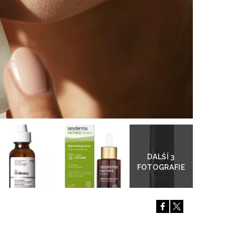
Přejít
do
galerie