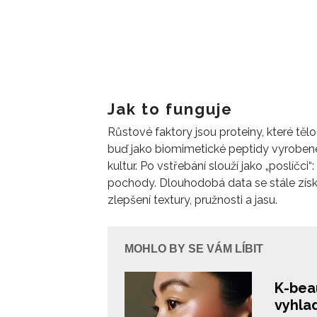
Jak to funguje
Růstové faktory jsou proteiny, které tělo
buď jako biomimetické peptidy vyrobené
kultur. Po vstřebání slouží jako „poslíčci
pochody. Dlouhodobá data se stále získáv
zlepšení textury, pružnosti a jasu.
MOHLO BY SE VÁM LÍBIT
K-bea
vyhlad