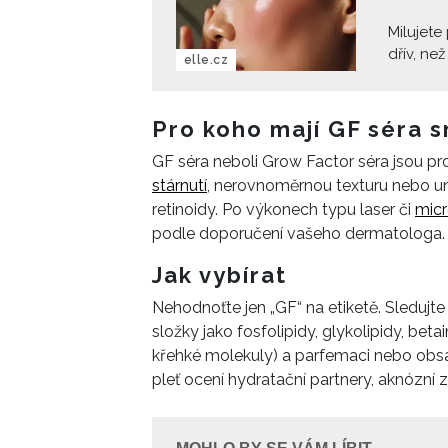
Milujete
dřív, ne
elle.cz
přesně t
vyšvihla 
nich pleť
Pro koho mají GF séra 
sebevěd
GF séra neboli Grow Factor séra jsou pro 
stárnutí
, nerovnoměrnou texturu nebo un
retinoidy. Po výkonech typu laser či
micr
podle doporučení vašeho dermatologa.
Jak vybírat
Nehodnoťte jen „GF“ na etiketě. Sledujte 
složky jako fosfolipidy, glykolipidy, betai
křehké molekuly) a parfemaci nebo obsah
pleť ocení hydratační partnery, aknózní