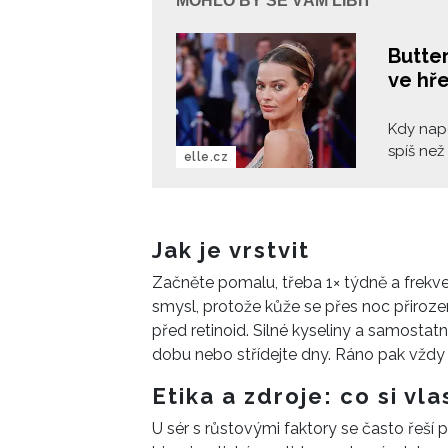
MOHLO BY SE VÁM LÍBIT
Butter
ve hře
Kdy napo
spíš než
elle.cz
Butter s
leskem. 
saténový
odleskem
Jak je vrstvit
Začněte pomalu, třeba 1× týdně a frekve
smysl, protože kůže se přes noc přirozen
před retinoid. Silné kyseliny a samostatn
dobu nebo střídejte dny. Ráno pak vždy 
Etika a zdroje: co si vl
U sér s růstovými faktory se často řeší p