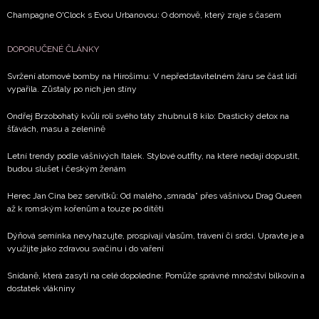
Champagne O'Clock s Evou Urbanovou: O domově, který zraje s časem
DOPORUČENÉ ČLÁNKY
Svržení atomové bomby na Hirošimu: V nepředstavitelném žáru se část lidí
vypařila. Zůstaly po nich jen stíny
Ondřej Brzobohatý kvůli roli svého táty zhubnul 8 kilo: Drastický detox na
šťávách, masu a zelenině
Letní trendy podle vášnivých Italek. Stylové outfity, na které nedají dopustit,
budou slušet i českým ženám
Herec Jan Cina bez servítků: Od malého „smrada” přes vášnivou Drag Queen
až k romským kořenům a touze po dítěti
Dýňová semínka nevyhazujte, prospívají vlasům, trávení či srdci. Upravte je a
využijte jako zdravou svačinu i do vaření
Snídaně, která zasytí na celé dopoledne: Pomůže správné množství bílkovin a
dostatek vlákniny