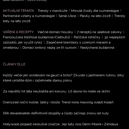
Přihlášením k newsletteru souhlasíte s
Obchodními
AKTUÁLNÍ TÉMATA
Trendy v manikúře
|
Minulé životy dle numerologie
|
Partnerské vztahy a numerologie
|
Seriál Ulice
|
Plavky na léto 2026
|
Trendy
podmínkami společnosti BurdaMedia Extra s.r.o.
a
boty na léto 2026
potvrzujete, že jste se seznámili se
Zásadami
ochrany soukromí
- BurdaMedia Extra s.r.o. bude s
VAŘENÍ A RECEPTY
Vláčné domácí housky
|
7 receptů na salátové zálivky
|
Francouzská třešňová bublanina (Clafoutis)
|
Pařížské rohlíčky
|
30 nejlepších
Vašimi údaji pracovat zejména k organizaci a
způsobů, jak využít rybíz
|
Zapečené brambory s uzeným masem a
vyhodnocení akce a zasílání novinek.
smetanou
|
Domácí iontový nápoj ze tří surovin
|
Nadýchaná bublanina
Chcete navíc dostávat i další zajímavé a exkluzivní
informace od našich partnerů? Pokud souhlasíte se
ČLÁNKY ELLE
zpracováním údajů k tomuto účelu podle
Zásad ochrany
soukromí BurdaMedia Extra s.r.o.
, zaškrtněte toto pole.
Každý večer jen scrollování na gauči a ticho? Zkuste s partnerem rutinu, díky
které uklidíte dům i zažehnete starou jiskru
Za největší hit léta neutratíte ani korunu. Už dávno ho máte ve skříni
Oversized noční košile, šátky i brože. Trend nona maxxing ovládl Kodaň
Děti devadesátek definitivně dospěly a často začínají znovu od nuly
Hollywood propadl neslušné značce. Její šaty nosí Demi Moore i Zendaya