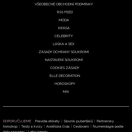
VŠEOBECNÉ OBCHODNÍ PODMÍNKY
RSS FEED
MÓDA
KRÁSA
CELEBRITY
LÁSKA A SEX
ZÁSADY OCHRANY SOUKROMÍ
NASTAVENÍ SOUKROMÍ
COOKIES ZÁSADY
ELLE DECORATION
HOROSKOPY
MIX
NEWSLETTER
DOPORUČUJEME
Pravidla etikety
|
Slovník puberťáků
|
Partnerský
horoskop
|
Testy a kvízy
|
Andělská čísla
|
Cestování
|
Numerologie podle
ODESLAT
data narození
|
Letní trendy