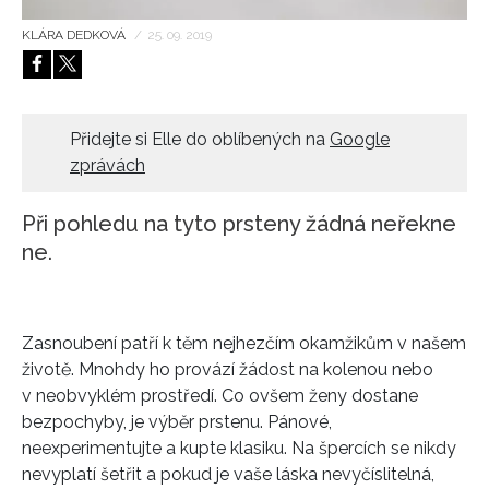
HOME
KLÁRA DEDKOVÁ
/
25. 09. 2019
Přidejte si Elle do oblíbených na
Google
zprávách
Při pohledu na tyto prsteny žádná neřekne
ne.
Zasnoubení patří k těm nejhezčím okamžikům v našem
životě. Mnohdy ho provází žádost na kolenou nebo
v neobvyklém prostředí. Co ovšem ženy dostane
bezpochyby, je výběr prstenu. Pánové,
neexperimentujte a kupte klasiku. Na špercích se nikdy
nevyplatí šetřit a pokud je vaše láska nevyčíslitelná,