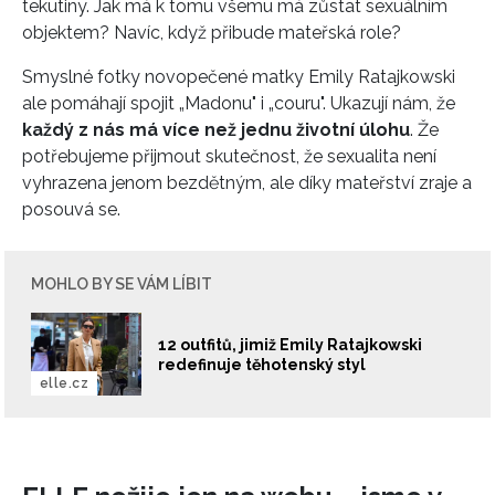
tekutiny. Jak má k tomu všemu má zůstat sexuálním
objektem? Navíc, když přibude mateřská role?
Smyslné fotky novopečené matky Emily Ratajkowski
ale pomáhají spojit „Madonu" i „couru". Ukazují nám, že
každý z nás má více než jednu životní úlohu
. Že
potřebujeme přijmout skutečnost, že sexualita není
vyhrazena jenom bezdětným, ale díky mateřství zraje a
posouvá se.
MOHLO BY SE VÁM LÍBIT
12 outfitů, jimiž Emily Ratajkowski
redefinuje těhotenský styl
elle.cz