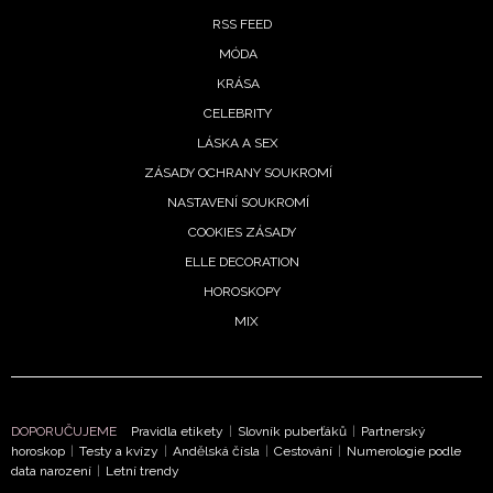
Přihlášením k newsletteru souhlasíte s
Obchodními
RSS FEED
podmínkami společnosti BurdaMedia Extra s.r.o.
a
MÓDA
potvrzujete, že jste se seznámili se
Zásadami
KRÁSA
ochrany soukromí
- BurdaMedia Extra s.r.o. bude s
Vašimi údaji pracovat zejména k organizaci a
CELEBRITY
vyhodnocení akce a zasílání novinek.
LÁSKA A SEX
ZÁSADY OCHRANY SOUKROMÍ
Chcete navíc dostávat i další zajímavé a exkluzivní
NASTAVENÍ SOUKROMÍ
informace od našich partnerů? Pokud souhlasíte se
zpracováním údajů k tomuto účelu podle
Zásad ochrany
COOKIES ZÁSADY
soukromí BurdaMedia Extra s.r.o.
, zaškrtněte toto pole.
ELLE DECORATION
HOROSKOPY
MIX
DOPORUČUJEME
Pravidla etikety
|
Slovník puberťáků
|
Partnerský
horoskop
|
Testy a kvízy
|
Andělská čísla
|
Cestování
|
Numerologie podle
data narození
|
Letní trendy