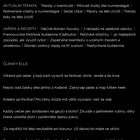
AKTUÁLNÍ TÉMATA
Trendy v manikúře
|
Minulé životy dle numerologie
|
Partnerské vztahy a numerologie
|
Seriál Ulice
|
Plavky na léto 2026
|
Trendy
boty na léto 2026
VAŘENÍ A RECEPTY
Vláčné domácí housky
|
7 receptů na salátové zálivky
|
Francouzská třešňová bublanina (Clafoutis)
|
Pařížské rohlíčky
|
30 nejlepších
způsobů, jak využít rybíz
|
Zapečené brambory s uzeným masem a
smetanou
|
Domácí iontový nápoj ze tří surovin
|
Nadýchaná bublanina
ČLÁNKY ELLE
Víkend pro sebe: 5 tipů kam vyrazit na festival, drink, rande a do kina
Nejvíc cool žabky léta přímo z Kodaně. Zakrývají palec a mají kitten heel
Kreatin po třicítce? Pro ženy může mít větší význam, než se zdá
Každý večer jen scrollování na gauči a ticho? Zkuste s partnerem rutinu, díky
které uklidíte dům i zažehnete starou jiskru
Za největší hit léta neutratíte ani korunu. Už dávno ho máte ve skříni