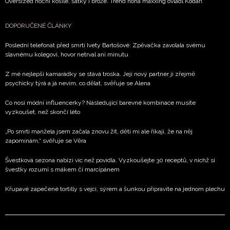
Oversized noční košile, šátky i brože. Trend nona maxxing ovládl Kodaň
DOPORUČENÉ ČLÁNKY
Poslední telefonát před smrtí Ivety Bartošové: Zpěvačka zavolala svému
slavnému kolegovi, hovor netrval ani minutu
Z mé nejlepší kamarádky se stává troska. Její nový partner ji zřejmě
psychicky týrá a já nevím, co dělat, svěřuje se Alena
Co nosí módní influencerky? Následující barevné kombinace musíte
vyzkoušet, než skončí léto
„Po smrti manžela jsem začala znovu žít, děti mi ale říkají, že na něj
zapomínám,“ svěřuje se Věra
Švestková sezona nabízí víc než povidla. Vyzkoušejte 30 receptů, v nichž si
švestky rozumí s mákem či marcipánem
Křupavé zapečené tortilly s vejci, sýrem a šunkou připravíte na jednom plechu