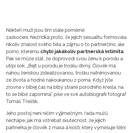
Někteří muži jsou tím stále poměrně
zaskočeni. Nezřídka proto, že jejich sexualitu formovala
nikoliv znalost svého těla a zájmu o to partnerčino, ale
porno, kterému
chybí jakákoliv partnerská intimita
.
Pak se může stát, že doprovodí svou ženu k porodu a
utrpí šok. „Bejt u porodu je trošku divný. Člověk má
nahou ženskou zidealizovanou, trošku natrénovanou
ze života a hodně nakoukanou z porna. Když jste
zrovna v blbej čas na blbý straně porodního křesla, na
to se blbě zapomíná," píše ve své autobiografii fotograf
Tomáš Třeštík.
INFORMACE
Jeho postoj není ničím výjimečným, řada mužů
REDAKCE
nechápe, jak má vstřebat skutečnost, že jejich
partnerka je člověk z masa a kostí, který vyměšuje tělní