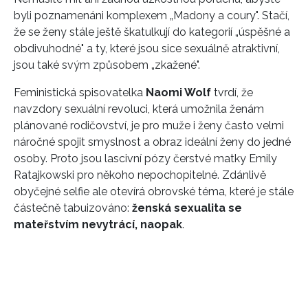
byli poznamenáni komplexem „Madony a coury". Stačí,
že se ženy stále ještě škatulkují do kategorií „úspěšné a
obdivuhodné" a ty, které jsou sice sexuálně atraktivní,
jsou také svým způsobem „zkažené".
Feministická spisovatelka
Naomi Wolf
tvrdí, že
navzdory sexuální revoluci, která umožnila ženám
plánované rodičovství, je pro muže i ženy často velmi
náročné spojit smyslnost a obraz ideální ženy do jedné
osoby. Proto jsou lascivní pózy čerstvé matky Emily
Ratajkowski pro někoho nepochopitelné. Zdánlivě
obyčejné selfie ale otevírá obrovské téma, které je stále
částečně tabuizováno:
ženská sexualita se
mateřstvím nevytrácí, naopak
.