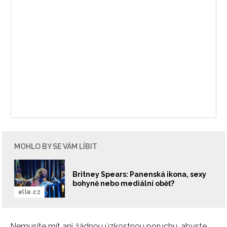
MOHLO BY SE VÁM LÍBIT
Britney Spears: Panenská ikona, sexy
bohyně nebo mediální oběť?
elle.cz
Nemusíte mít ani žádnou úzkostnou poruchu, abyste