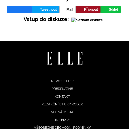
Tweetnout
Mail
Připnout
Sdílet
Vstup do diskuze:
Footer
NEWSLETTER
PŘEDPLATNÉ
menu
KONTAKT
NEWSLETTER
REDAKČNÍ ETICKÝ KODEX
VOLNÁ MÍSTA
ODESLAT
INZERCE
VŠEOBECNÉ OBCHODNÍ PODMÍNKY