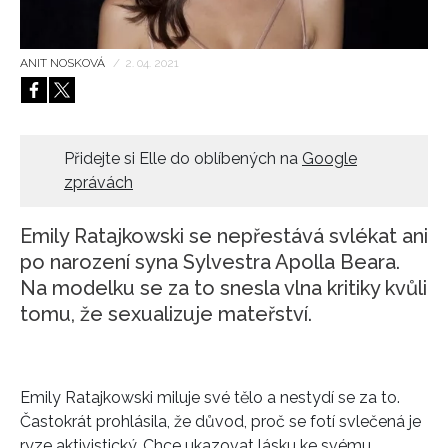
HOME
ANIT NOSKOVÁ
/
2. 04. 2021
Přidejte si Elle do oblíbených na
Google
zprávách
Emily Ratajkowski se nepřestává svlékat ani
po narození syna Sylvestra Apolla Beara.
Na modelku se za to snesla vlna kritiky kvůli
tomu, že sexualizuje mateřství.
Emily Ratajkowski miluje své tělo a nestydí se za to.
Častokrát prohlásila, že důvod, proč se fotí svlečená je
ryze aktivistický. Chce ukazovat lásku ke svému