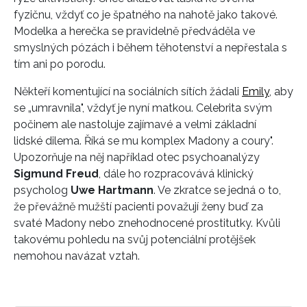
fyzičnu, vždyť co je špatného na nahotě jako takové.
Modelka a herečka se pravidelně předváděla ve
smyslných pózách i během těhotenství a nepřestala s
tím ani po porodu.
Někteří komentující na sociálních sítích žádali
Emily
, aby
se „umravnila", vždyť je nyní matkou. Celebrita svým
počinem ale nastoluje zajímavé a velmi základní
lidské dilema. Říká se mu komplex Madony a coury".
Upozorňuje na něj například otec psychoanalýzy
Sigmund Freud
, dále ho rozpracovává klinický
psycholog
Uwe Hartmann
. Ve zkratce se jedná o to,
že převážně mužští pacienti považují ženy buď za
svaté Madony nebo znehodnocené prostitutky. Kvůli
takovému pohledu na svůj potenciální protějšek
nemohou navázat vztah.