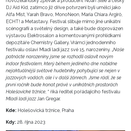
novozélandský zpěvák a producent Noah Slee a český
DJ Aid Kid, zatímco již dříve potvrzeni byli umělci jako
Alfa Mist, Yarah Bravo, MonoNeon, Maria Chiara Argirò,
ECHT! a Metastavy. Festival slibuje
mimo jiné
unikátní
scénografii a světelný design, a také bude doprovázen
výstavou Elektrosalon a komentovanými prohlídkami
depozitáře Chemistry Gallery. V
rámci jednodenního
festival
u
oslaví Mladí ladí jazz své 15. narozeniny. „
Naše
patnácté narozeniny jsme se rozhodli oslavit novým
indoor festivalem, který během jediného dne nabídne
nejaktuálnější světové hudebníky pohybující se nejen v
jazzových vodách, ale i v další žánrech. Jsme rádi, že se
první ročník bude konat právě v unikátních prostorách
Holešovické tržnice,
“ říká ředitel pořádajícího festivalu
Mladí ladí jazz
Jan Gregar.
Kde:
Holešovická tržnice, Praha
Kdy:
28. října 2023