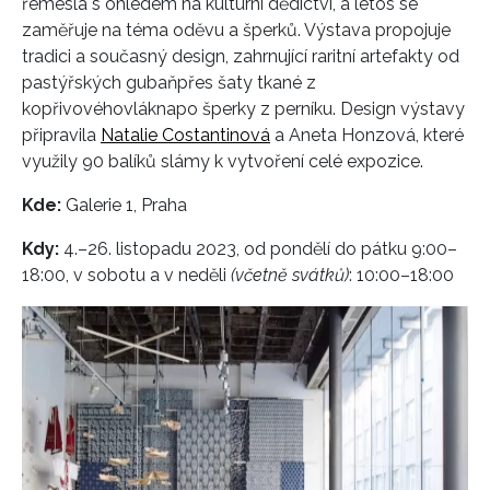
řemesla s ohledem na kulturní dědictví, a letos se
zaměřuje na téma oděvu a šperků.
V
ýstava propojuje
tradi
ci
a současný design, zahrnující raritní
artefakty
od
pastýřských gubaň
přes šaty tkané z
kopřivového
vlákna
po
šperky z perníku. Design výstavy
připravila
Natalie Costantinová
a Aneta Honzová, které
využily 90 balíků slámy k vytvoření celé expozice.
Kde:
Galerie 1, Praha
Kdy:
4.–26. listopadu 2023,
od pondělí do pátku 9:00–
18:00, v sobotu a v neděli
(včetně svátků)
: 10:00–⁠18:00