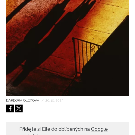
HOME
BARBORA OLEXOVÁ
/
20. 10. 2023
Přidejte si Elle do oblíbených na
Google