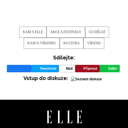
NEWSLETTER
KAM S ELLE
AKCE A FESTIVALY
CO DĚLAT
ODESLAT
KAM O VÍKENDU
KULTURA
VÍKEND
Přihlášením k newsletteru souhlasíte s
Obchodními
Sdílejte:
podmínkami společnosti BurdaMedia Extra s.r.o.
a
potvrzujete, že jste se seznámili se
Zásadami
Tweetnout
Mail
Připnout
Sdílet
ochrany soukromí
- BurdaMedia Extra s.r.o. bude s
Vstup do diskuze:
Vašimi údaji pracovat zejména k organizaci a
vyhodnocení akce a zasílání novinek.
Chcete navíc dostávat i další zajímavé a exkluzivní
informace od našich partnerů? Pokud souhlasíte se
zpracováním údajů k tomuto účelu podle
Zásad ochrany
soukromí BurdaMedia Extra s.r.o.
, zaškrtněte toto pole.