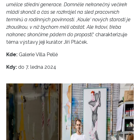
umělce střední generace. Domněle nekonečný večírek
mládí skončil a čas se rozkrájel na sled pracovních
termínů a rodinných povinností. ‚Koule‘ nových starostí je
zkouškou, v níž bychom měli obstát. Ale kdoví, třeba
nakonec skončíme pádem do propasti
,“ charakterizuje
téma výstavy její kurátor Jiří Ptáček
.
Kde:
Galerie Villa Pellé
Kdy:
do 7. ledna 2024