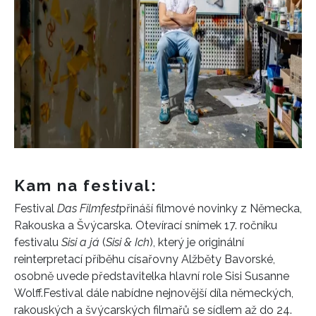
INFORMACE
REDAKCE
Kam na festival:
Festival
Das Filmfest
přináší filmové novinky z Německa,
Rakouska a Švýcarska. Otevírací sním
ek
17. ročníku
festivalu
Sisi a já
(
Sisi & Ich
), který je originální
reinterpretací příběhu císařovny Alžběty Bavorské
,
osobně uvede
představitelka hlavní role Sisi Susanne
Wolff.
F
estival
dále
nabídne nejnovější díla německých,
rakouských a švýcarských filmařů
se sídlem
až do 24.