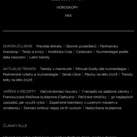
HOROSKOPY
MIX
DOPORUČUJEME
Pravidla etikety
|
Slovník puberťáků
|
Partnerský
horoskop
|
Testy a kvízy
|
Andělská čísla
|
Cestování
|
Numerologie podle
data narození
|
Letní trendy
AKTUÁLNÍ TÉMATA
Trendy v manikúře
|
Minulé životy dle numerologie
|
Partnerské vztahy a numerologie
|
Seriál Ulice
|
Plavky na léto 2026
|
Trendy
boty na léto 2026
VAŘENÍ A RECEPTY
Vláčné domácí housky
|
7 receptů na salátové zálivky
|
Francouzská třešňová bublanina (Clafoutis)
|
Pařížské rohlíčky
|
30 nejlepších
způsobů, jak využít rybíz
|
Zapečené brambory s uzeným masem a
smetanou
|
Domácí iontový nápoj ze tří surovin
|
Nadýchaná bublanina
ČLÁNKY ELLE