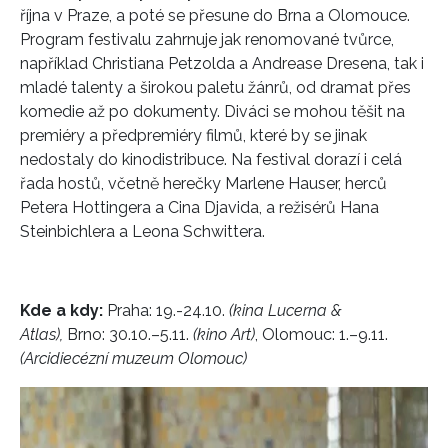
října v Praze
,
a poté se přesune do Brna a Olomouce.
Program festivalu zahrnuje jak renomované tvůrce,
například Christiana Petzolda a Andrease Dresena, tak i
mladé talenty a širokou paletu žánrů, od dramat přes
komedie až po dokumenty. Diváci se mohou těšit na
premiéry a předpremiéry filmů, které by se jinak
nedostaly do kinodistribuce. Na festival dorazí i
celá
řada hostů, včetně herečky Marlene Hauser, herců
Petera Hottingera a Cina Djavida, a režisérů Hana
Steinbichlera a Leona Schwittera.
Kde a kdy:
Praha: 19.-24.10.
(kina Lucerna &
Atlas),
Brno: 30.10.–5.11.
(kino Art)
,
Olomouc: 1.–9.11.
(Arcidiecézní muzeum Olomouc)