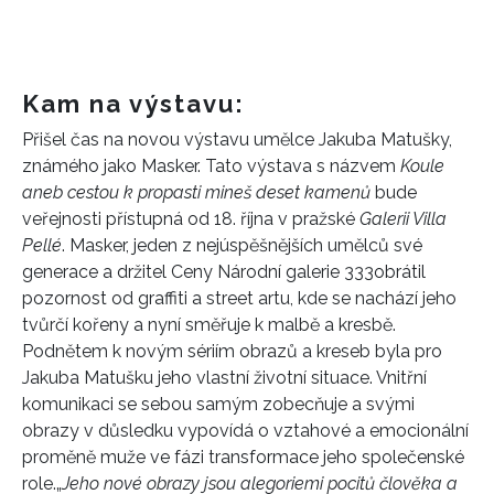
Kam na výstavu:
P
ři
šel
čas na novou výstavu umělce Jakuba Matušky,
známého jako Masker. Tato výstava s názvem
Koule
aneb cestou k propasti mineš deset kamenů
bude
veřejnosti přístupná od 18. října v pražské
Galerii Villa
Pellé
. Masker, jeden z nejúspěšnějších umělců své
generace
a držitel Ceny Národní galerie 333
obrátil
pozornost od graffiti a street artu, kde se nachází jeho
tvůrčí kořeny a nyní směřuje k malbě a kresbě.
Podnětem k novým sériím obrazů a kreseb byla pro
Jakuba Matušku jeho vlastní životní situace. Vnitřní
komunikaci se sebou samým zobecňuje a svými
obrazy v důsledku vypovídá o vztahové a emocionální
proměně muže ve fázi transformace jeho společenské
role.
„
Jeho nové obrazy jsou alegoriemi pocitů člověka a