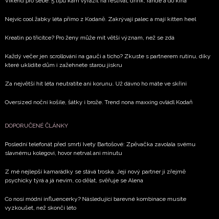
Víkend pro sebe: 5 tipů kam vyrazit na festival, drink, rande a do kina
Nejvíc cool žabky léta přímo z Kodaně. Zakrývají palec a mají kitten heel
Kreatin po třicítce? Pro ženy může mít větší význam, než se zdá
Každý večer jen scrollování na gauči a ticho? Zkuste s partnerem rutinu, díky
které uklidíte dům i zažehnete starou jiskru
Za největší hit léta neutratíte ani korunu. Už dávno ho máte ve skříni
Oversized noční košile, šátky i brože. Trend nona maxxing ovládl Kodaň
DOPORUČENÉ ČLÁNKY
Poslední telefonát před smrtí Ivety Bartošové: Zpěvačka zavolala svému
slavnému kolegovi, hovor netrval ani minutu
Z mé nejlepší kamarádky se stává troska. Její nový partner ji zřejmě
psychicky týrá a já nevím, co dělat, svěřuje se Alena
Co nosí módní influencerky? Následující barevné kombinace musíte
vyzkoušet, než skončí léto