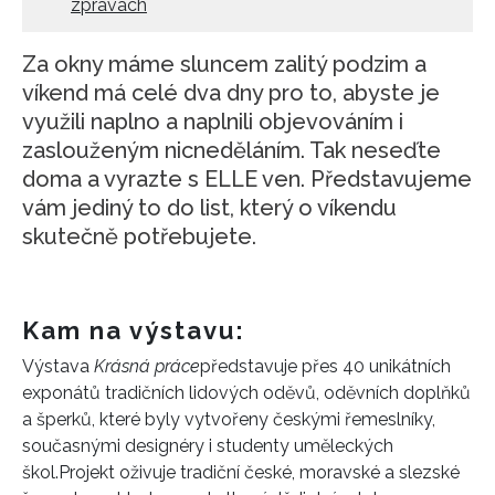
zprávách
Za okny máme sluncem zalitý podzim a
víkend má celé dva dny pro to, abyste je
využili naplno a naplnili objevováním i
zaslouženým nicneděláním. Tak neseďte
doma a vyrazte s ELLE ven. Představujeme
vám jediný to do list, který o víkendu
skutečně potřebujete.
Kam na výstavu:
Výstava
Krásná práce
představuje přes 40 unikátních
exponátů tradičních lidových oděvů, oděvních doplňků
a šperků, které byly vytvořeny
českými
řemeslníky,
současnými
designéry
i
studenty
uměleckých
škol
.
Projekt oživuje tradiční české, moravské a slezské