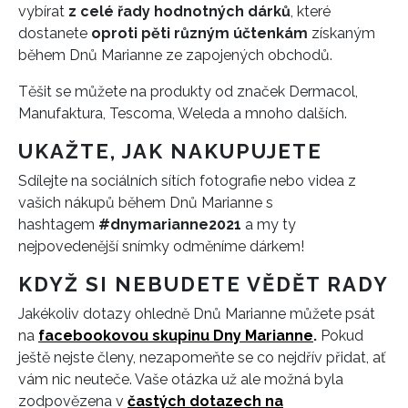
vybírat
z celé řady hodnotných dárků
, které
dostanete
oproti pěti různým účtenkám
získaným
během Dnů Marianne ze zapojených obchodů.
Těšit se můžete na produkty od značek Dermacol,
Manufaktura, Tescoma, Weleda a mnoho dalších.
UKAŽTE, JAK NAKUPUJETE
INFORMACE
Sdílejte na sociálních sítích fotografie nebo videa z
REDAKCE
vašich nákupů během Dnů Marianne s
hashtagem
#dnymarianne2021
a my ty
nejpovedenější snímky odměníme dárkem!
KDYŽ SI NEBUDETE VĚDĚT RADY
Jakékoliv dotazy ohledně Dnů Marianne můžete psát
na
facebookovou skupinu Dny Marianne
.
Pokud
ještě nejste členy, nezapomeňte se co nejdřív přidat, ať
vám nic neuteče. Vaše otázka už ale možná byla
zodpovězena v
častých dotazech na