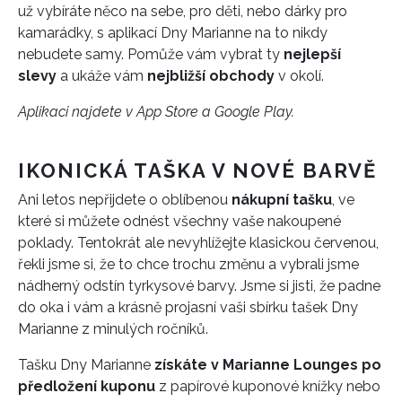
už vybíráte něco na sebe, pro děti, nebo dárky pro
kamarádky, s aplikací Dny Marianne na to nikdy
nebudete samy. Pomůže vám vybrat ty
nejlepší
slevy
a ukáže vám
nejbližší obchody
v okolí.
Aplikaci najdete v App Store a Google Play.
IKONICKÁ TAŠKA V NOVÉ BARVĚ
Ani letos nepřijdete o oblíbenou
nákupní tašku
, ve
které si můžete odnést všechny vaše nakoupené
poklady. Tentokrát ale nevyhlížejte klasickou červenou,
řekli jsme si, že to chce trochu změnu a vybrali jsme
nádherný odstín tyrkysové barvy. Jsme si jisti, že padne
do oka i vám a krásně projasní vaši sbírku tašek Dny
Marianne z minulých ročníků.
Tašku Dny Marianne
získáte v Marianne Lounges po
předložení kuponu
z papírové kuponové knížky nebo