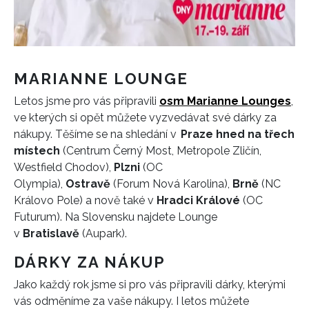
MARIANNE LOUNGE
Letos jsme pro vás připravili
osm Marianne Lounges
,
ve kterých si opět můžete vyzvedávat své dárky za
nákupy. Těšíme se na shledání v
Praze hned na třech
místech
(Centrum Černý Most, Metropole Zličín,
Westfield Chodov),
Plzni
(OC
Olympia),
Ostravě
(Forum Nová Karolina),
Brně
(NC
Královo Pole) a nově také v
Hradci Králové
(OC
Futurum). Na Slovensku najdete Lounge
v
Bratislavě
(Aupark).
DÁRKY ZA NÁKUP
Jako každý rok jsme si pro vás připravili dárky, kterými
vás odměníme za vaše nákupy. I letos můžete