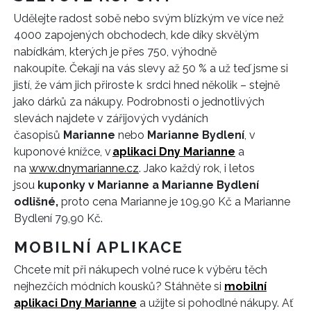
Udělejte radost sobě nebo svým blízkým ve více než
4000 zapojených obchodech, kde díky skvělým
nabídkám, kterých je přes 750, výhodně
nakoupíte. Čekají na vás slevy až 50 % a už teď jsme si
jistí, že vám jich přiroste k srdci hned několik – stejně
jako dárků za nákupy. Podrobnosti o jednotlivých
slevách najdete v zářijových vydáních
časopisů
Marianne
nebo
Marianne Bydlení
, v
kuponové knížce, v
aplikaci Dny Marianne
a
na
www.dnymarianne.cz
. Jako každý rok, i letos
jsou
kuponky v Marianne a Marianne Bydlení
odlišné,
proto cena Marianne je 109,90 Kč a Marianne
Bydlení 79,90 Kč.
MOBILNÍ APLIKACE
Chcete mít při nákupech volné ruce k výběru těch
nejhezčích módních kousků? Stáhněte si
mobilní
aplikaci Dny Marianne
a užijte si pohodlné nákupy. Ať