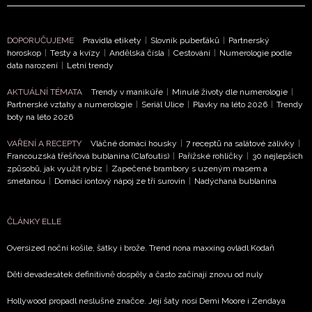
DOPORUČUJEME
Pravidla etikety
|
Slovník puberťáků
|
Partnerský
horoskop
|
Testy a kvízy
|
Andělská čísla
|
Cestování
|
Numerologie podle
data narození
|
Letní trendy
AKTUÁLNÍ TÉMATA
Trendy v manikúře
|
Minulé životy dle numerologie
|
Partnerské vztahy a numerologie
|
Seriál Ulice
|
Plavky na léto 2026
|
Trendy
boty na léto 2026
VAŘENÍ A RECEPTY
Vláčné domácí housky
|
7 receptů na salátové zálivky
|
Francouzská třešňová bublanina (Clafoutis)
|
Pařížské rohlíčky
|
30 nejlepších
způsobů, jak využít rybíz
|
Zapečené brambory s uzeným masem a
smetanou
|
Domácí iontový nápoj ze tří surovin
|
Nadýchaná bublanina
ČLÁNKY ELLE
Oversized noční košile, šátky i brože. Trend nona maxxing ovládl Kodaň
Děti devadesátek definitivně dospěly a často začínají znovu od nuly
Hollywood propadl neslušné značce. Její šaty nosí Demi Moore i Zendaya