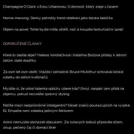
Champagne O'Clock s Evou Urbanovou: O domově, který zraje s časem
Nonna-maxxing: Dánky potvrdily trend oblékání jako italská babička
Objem na povel: Tohle byste měla vědět, než si koupíte texturizační sprej!
DOPORUČENÉ ČLÁNKY
Která to sladila lépe? Helena Vondráčková i Kateřina Brožová přidaly k letním
šatům zlaté doplňky
Za osm let osm obětí: Vraždící zahradník Bruce McArthur schovával lidské
ostatky do obřích květináčů
Myslíte si, že volná halenka opticky ubere kila? Omyl, naopak vám přidá na
objemu, pokud nezvolíte správný styling
Patříte mezi nadprůměrně inteligentní? Deset znaků poukazujících na vysoké
IQ. Empatie není zdaleka jediným faktorem
Arónii nemusíte obcházet obloukem. Ze svíravých bobulí připravíte džem,
sirup, pečený čaj či domácí likér