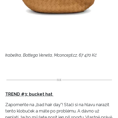
kabelka, Bottega Veneta, Mconcept.cz, 67 470 Kč
TREND #3: bucket hat
Zapomeňte na „bad hair day”! Stačí si na hlavu narazit
tento klobuček a máte po problému. A dávno už
neplatí, že ho můžete nosit jen při sportu. Vlastně právě