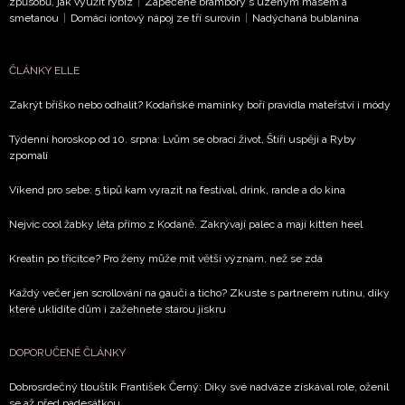
způsobů, jak využít rybíz
|
Zapečené brambory s uzeným masem a
smetanou
|
Domácí iontový nápoj ze tří surovin
|
Nadýchaná bublanina
ČLÁNKY ELLE
Zakrýt bříško nebo odhalit? Kodaňské maminky boří pravidla mateřství i módy
Týdenní horoskop od 10. srpna: Lvům se obrací život, Štíři uspějí a Ryby
zpomalí
Víkend pro sebe: 5 tipů kam vyrazit na festival, drink, rande a do kina
Nejvíc cool žabky léta přímo z Kodaně. Zakrývají palec a mají kitten heel
Kreatin po třicítce? Pro ženy může mít větší význam, než se zdá
Každý večer jen scrollování na gauči a ticho? Zkuste s partnerem rutinu, díky
které uklidíte dům i zažehnete starou jiskru
DOPORUČENÉ ČLÁNKY
Dobrosrdečný tlouštík František Černý: Díky své nadváze získával role, oženil
se až před padesátkou