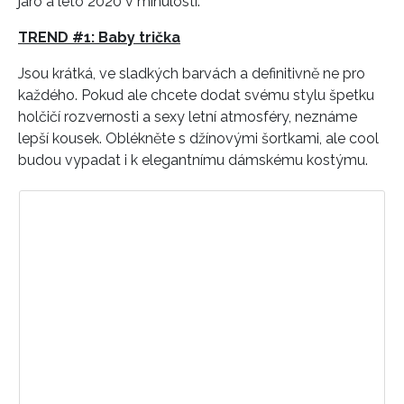
jaro a léto 2020 v minulosti.
TREND #1: Baby trička
Jsou krátká, ve sladkých barvách a definitivně ne pro
každého. Pokud ale chcete dodat svému stylu špetku
holčičí rozvernosti a sexy letní atmosféry, neznáme
lepší kousek. Oblékněte s džínovými šortkami, ale cool
budou vypadat i k elegantnímu dámskému kostýmu.