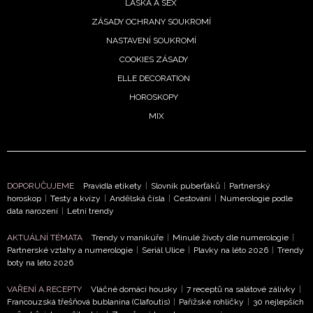
LÁSKA A SEX
ZÁSADY OCHRANY SOUKROMÍ
NASTAVENÍ SOUKROMÍ
COOKIES ZÁSADY
ELLE DECORATION
HOROSKOPY
MIX
DOPORUČUJEME
Pravidla etikety
|
Slovník puberťáků
|
Partnerský
horoskop
|
Testy a kvízy
|
Andělská čísla
|
Cestování
|
Numerologie podle
data narození
|
Letní trendy
AKTUÁLNÍ TÉMATA
Trendy v manikúře
|
Minulé životy dle numerologie
|
Partnerské vztahy a numerologie
|
Seriál Ulice
|
Plavky na léto 2026
|
Trendy
boty na léto 2026
VAŘENÍ A RECEPTY
Vláčné domácí housky
|
7 receptů na salátové zálivky
|
Francouzská třešňová bublanina (Clafoutis)
|
Pařížské rohlíčky
|
30 nejlepších