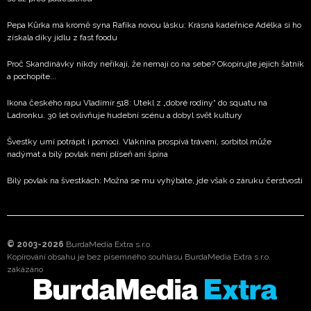
Pepa Kůrka má kromě syna Rafíka novou lásku: Krásná kadeřnice Adélka si ho
získala díky jídlu z fast foodu
Proč Skandinávky nikdy neříkají, že nemají co na sebe? Okopírujte jejich šatník
a pochopíte...
Ikona českého rapu Vladimír 518: Utekl z „dobré rodiny“ do squatu na
Ladronku. 30 let ovlivňuje hudební scénu a dobyl svět kultury
Švestky umí potrápit i pomoci. Vláknina prospívá trávení, sorbitol může
nadýmat a bílý povlak není plíseň ani špína
Bílý povlak na švestkách: Možná se mu vyhýbáte, jde však o záruku čerstvosti
© 2003-2026
BurdaMedia Extra s.r.o.
Kopírování obsahu je bez písemného souhlasu BurdaMedia Extra s.r.o.
zakázáno