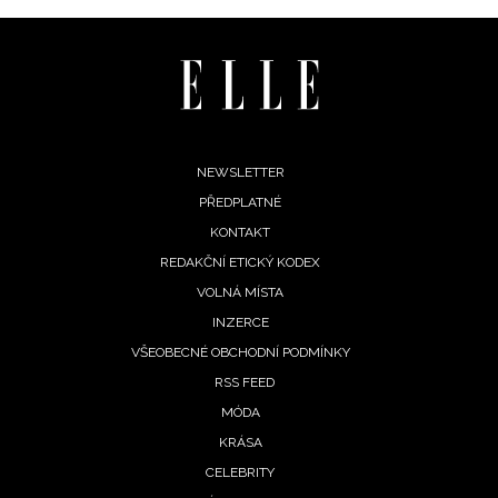
zpracováním údajů k tomuto účelu podle
Zásad ochrany
soukromí BurdaMedia Extra s.r.o.
, zaškrtněte toto pole.
Footer
NEWSLETTER
PŘEDPLATNÉ
menu
KONTAKT
REDAKČNÍ ETICKÝ KODEX
VOLNÁ MÍSTA
INZERCE
VŠEOBECNÉ OBCHODNÍ PODMÍNKY
RSS FEED
MÓDA
KRÁSA
CELEBRITY