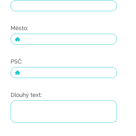
Město:
PSČ:
Dlouhý text: