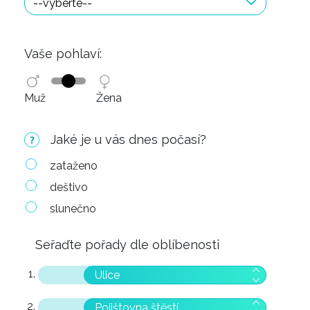
Vaše pohlaví:
Muž
Žena
Jaké je u vás dnes počasí?
zataženo
deštivo
slunečno
Seřaďte pořady dle oblíbenosti
Ulice
Pojištovna štěstí