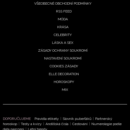
VŠEOBECNÉ OBCHODNÍ PODMÍNKY
RSS FEED
MÓDA
KRÁSA
CELEBRITY
LÁSKA A SEX
ZÁSADY OCHRANY SOUKROMÍ
NASTAVENÍ SOUKROMÍ
COOKIES ZÁSADY
ELLE DECORATION
HOROSKOPY
MIX
DOPORUČUJEME
Pravidla etikety
|
Slovník puberťáků
|
Partnerský
horoskop
|
Testy a kvízy
|
Andělská čísla
|
Cestování
|
Numerologie podle
data narození
|
Letní trendy