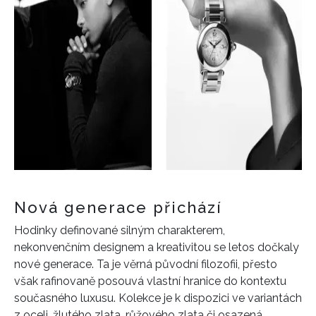
Nová generace přichází
Hodinky definované silným charakterem,
nekonvenčním designem a kreativitou se letos dočkaly
nové generace. Ta je věrná původní filozofii, přesto
však rafinovaně posouvá vlastní hranice do kontextu
současného luxusu. Kolekce je k dispozici ve variantách
z oceli, žlutého zlata, růžového zlata či osazená