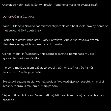
Oversized noční košile, šátky i brože. Trend nona maxxing ovládl Kodaň
DOPORUČENÉ ČLÁNKY
Kariéru Oldřicha Nového nasměroval strýc z Národního divadla: Slavný herec se
měl původně živit zcela jinak
Poslední telefonát před smrtí Ivety Bartošové: Zpěvačka zavolala svému
slavnému kolegovi, hovor netrval ani minutu
Co nosí módní influencerky? Následující barevné kombinace musíte
vyzkoušet, než skončí léto
„Po smrti manžela jsem začala znovu žít, děti mi ale říkají, že na něj
zapomínám,“ svěřuje se Věra
Švestková sezona nabízí víc než povidla. Vyzkoušejte 30 receptů, v nichž si
švestky rozumí s mákem či marcipánem
Vejce v láku od okurek: Bezezbytkový trik pro pikantní a výraznou chuť vás
nadchne