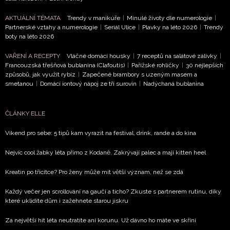
AKTUÁLNÍ TÉMATA
Trendy v manikúře
|
Minulé životy dle numerologie
|
Partnerské vztahy a numerologie
|
Seriál Ulice
|
Plavky na léto 2026
|
Trendy
boty na léto 2026
VAŘENÍ A RECEPTY
Vláčné domácí housky
|
7 receptů na salátové zálivky
|
Francouzská třešňová bublanina (Clafoutis)
|
Pařížské rohlíčky
|
30 nejlepších
způsobů, jak využít rybíz
|
Zapečené brambory s uzeným masem a
smetanou
|
Domácí iontový nápoj ze tří surovin
|
Nadýchaná bublanina
ČLÁNKY ELLE
Víkend pro sebe: 5 tipů kam vyrazit na festival, drink, rande a do kina
Nejvíc cool žabky léta přímo z Kodaně. Zakrývají palec a mají kitten heel
Kreatin po třicítce? Pro ženy může mít větší význam, než se zdá
Každý večer jen scrollování na gauči a ticho? Zkuste s partnerem rutinu, díky
které uklidíte dům i zažehnete starou jiskru
Za největší hit léta neutratíte ani korunu. Už dávno ho máte ve skříni