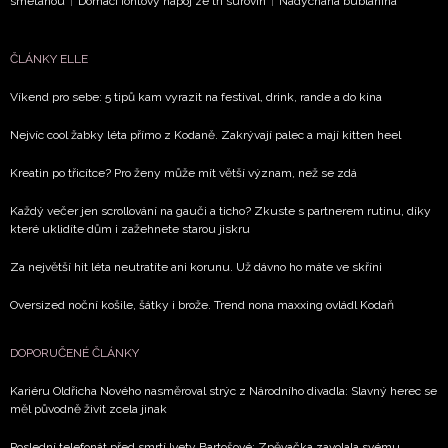
zpracováním údajů k tomuto účelu podle
Zásad ochrany
smetanou
|
Domácí iontový nápoj ze tří surovin
|
Nadýchaná bublanina
soukromí BurdaMedia Extra s.r.o.
, zaškrtněte toto pole.
ČLÁNKY ELLE
Víkend pro sebe: 5 tipů kam vyrazit na festival, drink, rande a do kina
Nejvíc cool žabky léta přímo z Kodaně. Zakrývají palec a mají kitten heel
Kreatin po třicítce? Pro ženy může mít větší význam, než se zdá
Každý večer jen scrollování na gauči a ticho? Zkuste s partnerem rutinu, díky
které uklidíte dům i zažehnete starou jiskru
Za největší hit léta neutratíte ani korunu. Už dávno ho máte ve skříni
Oversized noční košile, šátky i brože. Trend nona maxxing ovládl Kodaň
DOPORUČENÉ ČLÁNKY
Kariéru Oldřicha Nového nasměroval strýc z Národního divadla: Slavný herec se
měl původně živit zcela jinak
Poslední telefonát před smrtí Ivety Bartošové: Zpěvačka zavolala svému