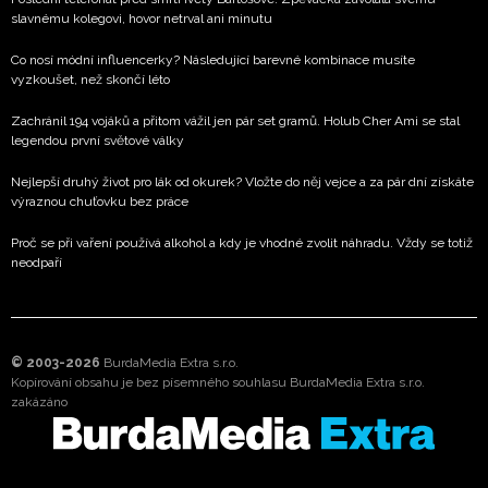
slavnému kolegovi, hovor netrval ani minutu
Co nosí módní influencerky? Následující barevné kombinace musíte
vyzkoušet, než skončí léto
Zachránil 194 vojáků a přitom vážil jen pár set gramů. Holub Cher Ami se stal
legendou první světové války
Nejlepší druhý život pro lák od okurek? Vložte do něj vejce a za pár dní získáte
výraznou chuťovku bez práce
Proč se při vaření používá alkohol a kdy je vhodné zvolit náhradu. Vždy se totiž
neodpaří
© 2003-2026
BurdaMedia Extra s.r.o.
Kopírování obsahu je bez písemného souhlasu BurdaMedia Extra s.r.o.
zakázáno