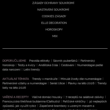
ZÁSADY OCHRANY SOUKROMÍ
NASTAVENÍ SOUKROMÍ
COOKIES ZÁSADY
ELLE DECORATION
HOROSKOPY
NEWSLETTER
MIX
ODESLAT
Přihlášením k newsletteru souhlasíte s
Obchodními
DOPORUČUJEME
Pravidla etikety
|
Slovník puberťáků
|
Partnerský
horoskop
|
Testy a kvízy
|
Andělská čísla
|
Cestování
|
Numerologie podle
podmínkami společnosti BurdaMedia Extra s.r.o.
a
data narození
|
Letní trendy
potvrzujete, že jste se seznámili se
Zásadami
ochrany soukromí
- BurdaMedia Extra s.r.o. bude s
AKTUÁLNÍ TÉMATA
Trendy v manikúře
|
Minulé životy dle numerologie
|
Partnerské vztahy a numerologie
|
Seriál Ulice
|
Plavky na léto 2026
|
Trendy
Vašimi údaji pracovat zejména k organizaci a
boty na léto 2026
vyhodnocení akce a zasílání novinek.
VAŘENÍ A RECEPTY
Vláčné domácí housky
|
7 receptů na salátové zálivky
|
Chcete navíc dostávat i další zajímavé a exkluzivní
Francouzská třešňová bublanina (Clafoutis)
|
Pařížské rohlíčky
|
30 nejlepších
informace od našich partnerů? Pokud souhlasíte se
způsobů, jak využít rybíz
|
Zapečené brambory s uzeným masem a