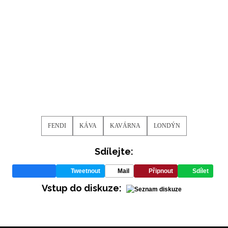
INFORMACE
REDAKCE
FENDI
KÁVA
KAVÁRNA
LONDÝN
Sdílejte:
Tweetnout
Mail
Připnout
Sdílet
Vstup do diskuze: