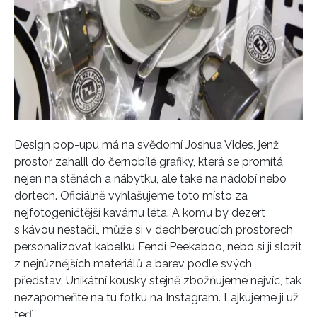
Design pop-upu má na svědomí Joshua Vides, jenž
prostor zahalil do černobílé grafiky, která se promítá
nejen na stěnách a nábytku, ale také na nádobí nebo
dortech. Oficiálně vyhlašujeme toto místo za
nejfotogeničtější kavárnu léta. A komu by dezert
s kávou nestačil, může si v dechberoucích prostorech
personalizovat kabelku Fendi Peekaboo, nebo si ji složit
z nejrůznějších materiálů a barev podle svých
představ. Unikátní kousky stejně zbožňujeme nejvíc, tak
nezapomeňte na tu fotku na Instagram. Lajkujeme ji už
teď.