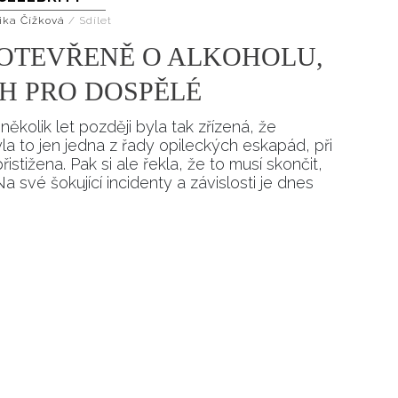
ika Čížková
/
Sdílet
OTEVŘENĚ O ALKOHOLU,
H PRO DOSPĚLÉ
několik let později byla tak zřízená, že
la to jen jedna z řady opileckých eskapád, při
tižena. Pak si ale řekla, že to musí skončit,
své šokující incidenty a závislosti je dnes