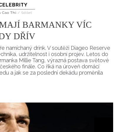
CELEBRITY
Přihlášením k newsletteru souhlasíte s
Obcho
společnosti BurdaMedia Extra s.r.o.
a potv
a Cao Thi
/
Sdílet
Zásadami ochrany soukromí
- BurdaMedia E
 MAJÍ BARMANKY VÍC
pracovat zejména k organizaci a vyhodnocení 
KDY DŘÍV
Chcete navíc dostávat i další zajímavé a exkluz
Pokud souhlasíte se zpracováním údajů k tom
e namíchaný drink. V soutěži Diageo Reserve
soukromí BurdaMedia Extra s.r.o.
, zaškrtnět
chnika, udržitelnost i osobní projev. Letos do
armanka Millie Tang, výrazná postava světové
českého finále. Co říká na úroveň domácí
ledu a jak se za poslední dekádu proměnila