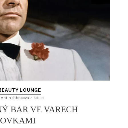
BEAUTY LOUNGE
 Antih Střelcová
/
Sdílet
NÝ BAR VE VARECH
DOVKAMI