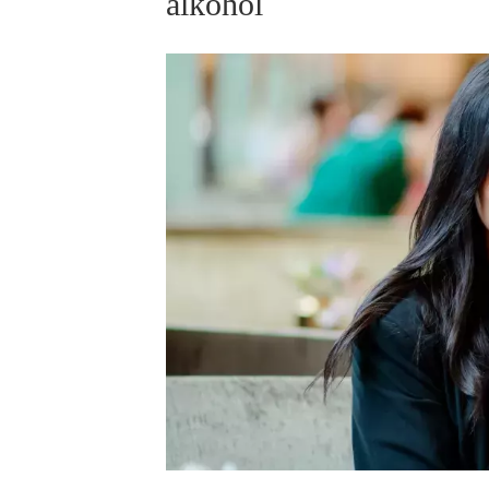
alkohol
ELLE BEAUTY LOUNGE
L
S
V
S
S
ELLE DECORATION
H
INFORMACE
REDAKCE