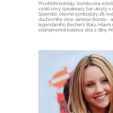
Prvotřídní koktejly, bondovská esteti
vznikl nový speakeasy bar ukrytý v
Splendid, otevřel symbolicky 28. kv
duchovního otce Jamese Bonda - a 
legendárního Becher’s Baru. Hlavní ro
stejnojmenná kolekce skla z dílny M