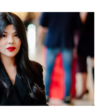
ÁSKA A SEX
ELLEPHORIA
ELLE STOR
ingles
y a on
ex
vatba
OME
NEWSLETTER