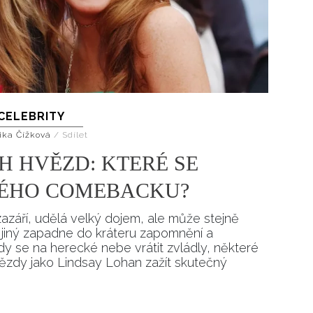
CELEBRITY
ika Čížková
/
Sdílet
 HVĚZD: KTERÉ SE
ÉHO COMEBACKU?
 zazáří, udělá velký dojem, ale může stejně
 jiný zapadne do kráteru zapomnění a
 se na herecké nebe vrátit zvládly, některé
vězdy jako Lindsay Lohan zažít skutečný