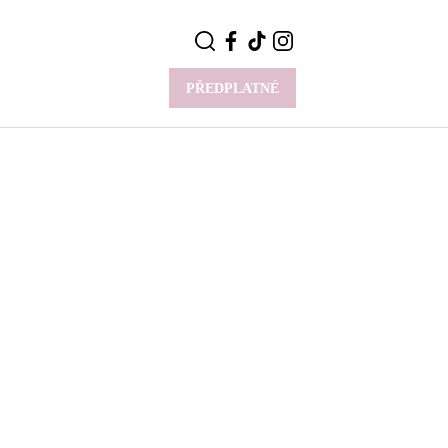
PŘEDPLATNÉ
VÍCE
Y
CELEBRITY
Novinky
Styl slavných
Rozhovory
ie