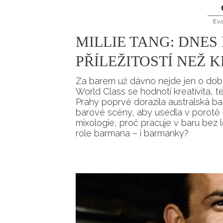
Ev
MILLIE TANG: DNES
PŘÍLEŽITOSTÍ NEŽ 
Za barem už dávno nejde jen o dobř
World Class se hodnotí kreativita, te
Prahy poprvé dorazila australská b
barové scény, aby usedla v porotě 
mixologie, proč pracuje v baru bez 
role barmana – i barmanky?