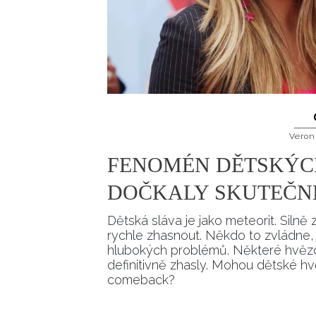
Veron
FENOMÉN DĚTSKÝCH
DOČKALY SKUTEČN
Dětská sláva je jako meteorit. Silně
rychle zhasnout. Někdo to zvládne,
hlubokých problémů. Některé hvězdy
definitivně zhasly. Mohou dětské h
comeback?