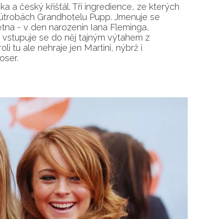
ka a český křišťál. Tři ingredience, ze kterých
 útrobách Grandhotelu Pupp. Jmenuje se
ětna - v den narozenin Iana Fleminga,
vstupuje se do něj tajným výtahem z
li tu ale nehraje jen Martini, nýbrž i
oser.