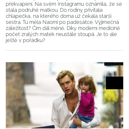
překvapení. Na svém Instagramu oznámila, že se
stala podruhé matkou. Do rodiny přivítala
chlapečka, na kterého doma už čekala starší
sestra. Tu měla Naomi po padesátce. Výjimečná
záležitost? Čím dál méně. Díky moderní medicíně
INFORMACE
počet zralých matek neustále stoupá. Je to ale
ještě v pořádku?
REDAKCE