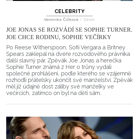
CELEBRITY
Veronika Čížková
/
Sdílet
JOE JONAS SE ROZVÁDÍ SE SOPHIE TURNER.
JOE CHCE RODINU, SOPHIE VEČÍRKY
Po Reese Witherspoon, Sofii Vergara a Britney
Spears zaklepal na dveře rozvodového právníka
další slavný pár. Zpěvák Joe Jonas a herečka
Sophie Turner známá z Her o trůny vydali
společné prohlášení, podle kterého se vzájemně
rozhodli přátelsky ukončit své manželství. Zpěvák
měl již údajně dost záliby své manželky ve
večírcích, zatímco on byl na děti sám.