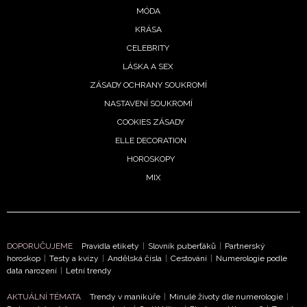
MÓDA
KRÁSA
CELEBRITY
LÁSKA A SEX
ZÁSADY OCHRANY SOUKROMÍ
NASTAVENÍ SOUKROMÍ
COOKIES ZÁSADY
ELLE DECORATION
HOROSKOPY
MIX
DOPORUČUJEME
Pravidla etikety
|
Slovník puberťáků
|
Partnerský
horoskop
|
Testy a kvízy
|
Andělská čísla
|
Cestování
|
Numerologie podle
data narození
|
Letní trendy
AKTUÁLNÍ TÉMATA
Trendy v manikúře
|
Minulé životy dle numerologie
|