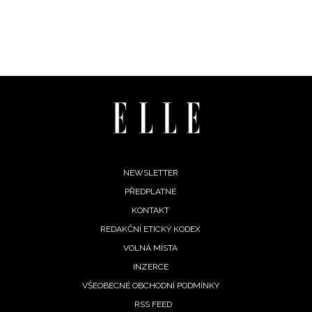
vyhodnocení akce a zasílání novinek.
Chcete navíc dostávat i další zajímavé a exkluzivní
informace od našich partnerů? Pokud souhlasíte se
zpracováním údajů k tomuto účelu podle
Zásad ochrany
soukromí BurdaMedia Extra s.r.o.
, zaškrtněte toto pole.
Footer
NEWSLETTER
PŘEDPLATNÉ
menu
KONTAKT
REDAKČNÍ ETICKÝ KODEX
VOLNÁ MÍSTA
INZERCE
VŠEOBECNÉ OBCHODNÍ PODMÍNKY
RSS FEED