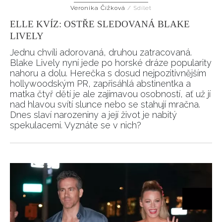
Veronika Čížková
/
Sdílet
HOME
ELLE KVÍZ: OSTŘE SLEDOVANÁ BLAKE
LIVELY
Jednu chvíli adorovaná, druhou zatracovaná.
Blake Lively nyní jede po horské dráze popularity
nahoru a dolu. Herečka s dosud nejpozitivnějším
hollywoodským PR, zapřisáhlá abstinentka a
matka čtyř dětí je ale zajímavou osobností, ať už jí
nad hlavou svítí slunce nebo se stahují mračna.
Dnes slaví narozeniny a její život je nabitý
spekulacemi. Vyznáte se v nich?