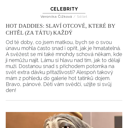
CELEBRITY
Veronika Čížková
/
Sdílet
HOT DADDIES: SLAVÍ OTCOVÉ, KTERÉ BY
CHTĚL (ZA TÁTU) KAŽDÝ
Od té doby, co jsem matkou, bych se o svou
únavu mohla často snad i opřít, jak je hmatatelná.
A svěžest se mi také mnohdy schová někam, kde
ji nemůžu najít. Lámu si hlavu nad tím, jak to dělají
muži. Dostanou snad s příchodem potomka na
svět extra dávku přitažlivosti? Alespoň takový
mám z pohledu do galerie hot tatínků dojem.
Bravo, pánové. Děti vám svědčí, užijte si svůj
den!