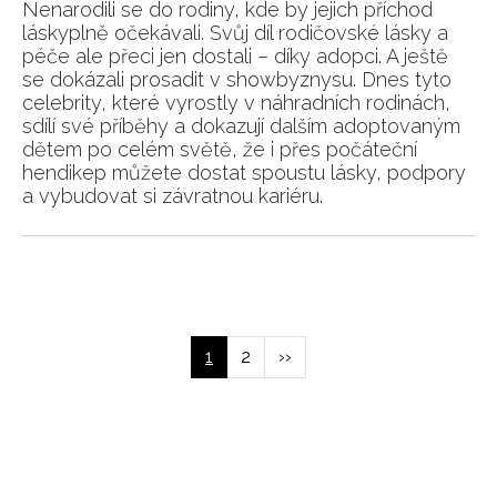
Nenarodili se do rodiny, kde by jejich příchod
láskyplně očekávali. Svůj díl rodičovské lásky a
péče ale přeci jen dostali – díky adopci. A ještě
se dokázali prosadit v showbyznysu. Dnes tyto
celebrity, které vyrostly v náhradních rodinách,
sdílí své příběhy a dokazují dalším adoptovaným
dětem po celém světě, že i přes počáteční
hendikep můžete dostat spoustu lásky, podpory
a vybudovat si závratnou kariéru.
NEWSLETTER
Pagination
ODESLAT
Aktuální
1
Page
2
Následující
››
Přihlášením k newsletteru souhlasíte s
Obchodními
stránka
stránka
podmínkami společnosti BurdaMedia Extra s.r.o.
a
potvrzujete, že jste se seznámili se
Zásadami
ochrany soukromí
- BurdaMedia Extra s.r.o. bude s
Vašimi údaji pracovat zejména k organizaci a