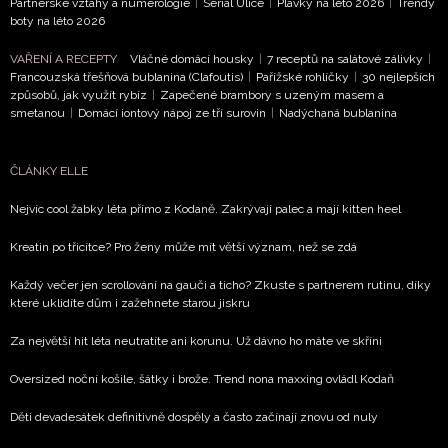
Partnerské vztahy a numerologie
|
Seriál Ulice
|
Plavky na léto 2026
|
Trendy
boty na léto 2026
VAŘENÍ A RECEPTY
Vláčné domácí housky
|
7 receptů na salátové zálivky
|
Francouzská třešňová bublanina (Clafoutis)
|
Pařížské rohlíčky
|
30 nejlepších
způsobů, jak využít rybíz
|
Zapečené brambory s uzeným masem a
smetanou
|
Domácí iontový nápoj ze tří surovin
|
Nadýchaná bublanina
ČLÁNKY ELLE
Nejvíc cool žabky léta přímo z Kodaně. Zakrývají palec a mají kitten heel
Kreatin po třicítce? Pro ženy může mít větší význam, než se zdá
Každý večer jen scrollování na gauči a ticho? Zkuste s partnerem rutinu, díky
které uklidíte dům i zažehnete starou jiskru
Za největší hit léta neutratíte ani korunu. Už dávno ho máte ve skříni
Oversized noční košile, šátky i brože. Trend nona maxxing ovládl Kodaň
Děti devadesátek definitivně dospěly a často začínají znovu od nuly