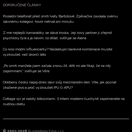
DOPORUČENÉ ČLÁNKY
Poslední telefonát před smrtí Ivety Bartošové: Zpěvačka zavolala svému
slavnému kolegovi, hovor netrval ani minutu
Z mé nejlepší kamarádky se stává troska. Její nový partner ji zřejmě
psychicky týrá a já nevím, co dělat, svěřuje se Alena
Co nosí módní influencerky? Následující barevné kombinace musíte
vyzkoušet, než skončí léto
„Po smrti manžela jsem začala znovu žít, děti mi ale říkají, že na něj
zapomínám,“ svěřuje se Věra
Oblíbený český nápoj dnes slaví svůj mezinárodní den. Víte, jak poznat
zkažené pivo a proč vyzkoušet IPU či APU?
Cottage sýr je nabitý bílkovinami. S hitem moderní kuchyně zapomenete na
nudnou dietu
© 2003-2026
BurdaMedia Extra s.r.o.