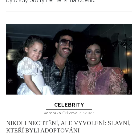
bylo kdy pro ty nejmenší natočeno.
CELEBRITY
Veronika Čížková
/
Sdílet
NIKOLI NECHTĚNÍ, ALE VYVOLENÍ: SLAVNÍ,
KTEŘÍ BYLI ADOPTOVÁNI