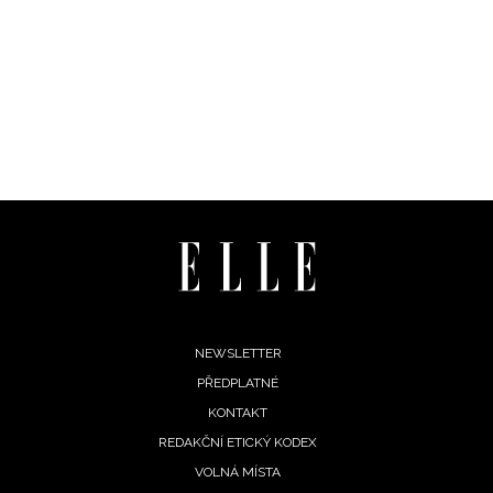
NEWSLETTER
Footer
NEWSLETTER
PŘEDPLATNÉ
ODESLAT
menu
KONTAKT
Přihlášením k newsletteru souhlasíte s
Obchodními
REDAKČNÍ ETICKÝ KODEX
podmínkami společnosti BurdaMedia Extra s.r.o.
a
VOLNÁ MÍSTA