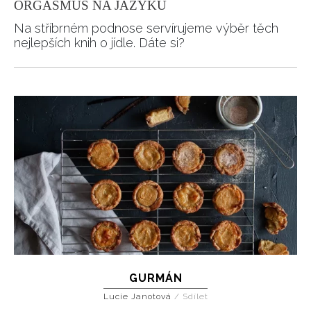
ORGASMUS NA JAZYKU
Na stříbrném podnose servírujeme výběr těch
nejlepších knih o jídle. Dáte si?
GURMÁN
Lucie Janotová
/
Sdílet