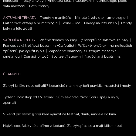
horoskop
|
Testy a kvízy
|
Andělská čísla
|
Cestování
|
Numerologie podle
data narození
|
Letní trendy
AKTUÁLNÍ TÉMATA
Trendy v manikúře
|
Minulé životy dle numerologie
|
Partnerské vztahy a numerologie
|
Seriál Ulice
|
Plavky na léto 2026
|
Trendy
boty na léto 2026
VAŘENÍ A RECEPTY
Vláčné domácí housky
|
7 receptů na salátové zálivky
|
Francouzská třešňová bublanina (Clafoutis)
|
Pařížské rohlíčky
|
30 nejlepších
způsobů, jak využít rybíz
|
Zapečené brambory s uzeným masem a
smetanou
|
Domácí iontový nápoj ze tří surovin
|
Nadýchaná bublanina
ČLÁNKY ELLE
Zakrýt bříško nebo odhalit? Kodaňské maminky boří pravidla mateřství i módy
Týdenní horoskop od 10. srpna: Lvům se obrací život, Štíři uspějí a Ryby
zpomalí
Víkend pro sebe: 5 tipů kam vyrazit na festival, drink, rande a do kina
Nejvíc cool žabky léta přímo z Kodaně. Zakrývají palec a mají kitten heel