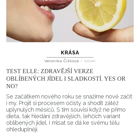
KRÁSA
Veronika Čížková
/
Sdílet
TEST ELLE: ZDRAVĚJŠÍ VERZE
OBLÍBENÝCH JÍDEL I SLADKOSTÍ. YES OR
NO?
Se začátkem nového roku se snažíme nově začít
i my. Projít si procesem očisty a shodit zátěž
uplynulých měsíců. S tím souvisí když ne přímo
dieta, tak hledání zdravějších, lehčích variant
oblíbených jídel. I mlsat se dá ke svému tělu
ohleduplněji.