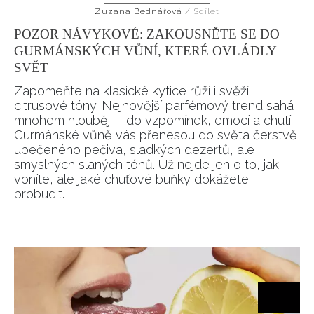
Zuzana Bednářová
/
Sdílet
HOME
POZOR NÁVYKOVÉ: ZAKOUSNĚTE SE DO
GURMÁNSKÝCH VŮNÍ, KTERÉ OVLÁDLY
SVĚT
Zapomeňte na klasické kytice růží i svěží
citrusové tóny. Nejnovější parfémový trend sahá
mnohem hlouběji – do vzpomínek, emocí a chutí.
Gurmánské vůně vás přenesou do světa čerstvě
upečeného pečiva, sladkých dezertů, ale i
smyslných slaných tónů. Už nejde jen o to, jak
voníte, ale jaké chuťové buňky dokážete
probudit.