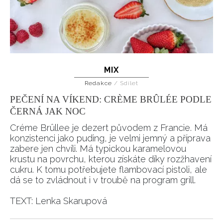
MIX
Redakce
/
Sdílet
PEČENÍ NA VÍKEND: CRÈME BRÛLÉE PODLE
ČERNÁ JAK NOC
Créme Brûllee je dezert původem z Francie. Má
konzistenci jako puding, je velmi jemný a příprava
zabere jen chvíli. Má typickou karamelovou
krustu na povrchu, kterou získáte díky rozžhavení
cukru. K tomu potřebujete flambovací pistoli, ale
dá se to zvládnout i v troubě na program grill.
TEXT: Lenka Skarupová