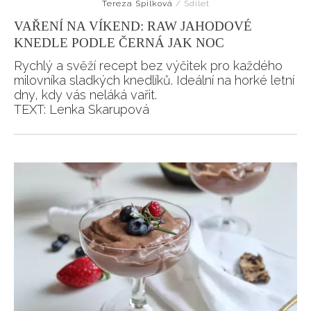
Tereza Spilková
/
Sdílet
VAŘENÍ NA VÍKEND: RAW JAHODOVÉ
KNEDLE PODLE ČERNÁ JAK NOC
Rychlý a svěží recept bez výčitek pro každého
milovníka sladkých knedlíků. Ideální na horké letní
dny, kdy vás neláká vařit.
TEXT: Lenka Skarupová
INFORMACE
REDAKCE