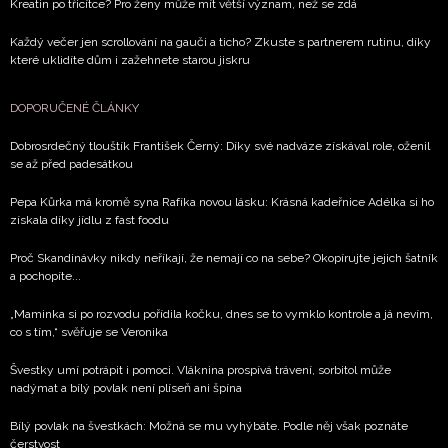
Kreatin po třicítce? Pro ženy může mít větší význam, než se zdá
Každý večer jen scrollování na gauči a ticho? Zkuste s partnerem rutinu, díky
které uklidíte dům i zažehnete starou jiskru
DOPORUČENÉ ČLÁNKY
Dobrosrdečný tlouštík František Černý: Díky své nadváze získával role, oženil
se až před padesátkou
Pepa Kůrka má kromě syna Rafíka novou lásku: Krásná kadeřnice Adélka si ho
získala díky jídlu z fast foodu
Proč Skandinávky nikdy neříkají, že nemají co na sebe? Okopírujte jejich šatník
a pochopíte...
„Maminka si po rozvodu pořídila kočku, dnes se to vymklo kontrole a já nevím,
co s tím,“ svěřuje se Veronika
Švestky umí potrápit i pomoci. Vláknina prospívá trávení, sorbitol může
nadýmat a bílý povlak není plíseň ani špína
Bílý povlak na švestkách: Možná se mu vyhýbáte. Podle něj však poznáte
čerstvost