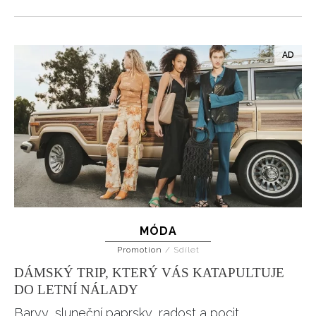
MÓDA
Promotion
/
Sdílet
DÁMSKÝ TRIP, KTERÝ VÁS KATAPULTUJE
DO LETNÍ NÁLADY
Barvy, sluneční paprsky, radost a pocit