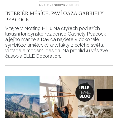
Lucie Janotová
/
Sdílet
INTERIÉR MĚSÍCE: PAVÍ OÁZA GABRIELY
PEACOCK
Vítejte v Notting Hillu. Na čtyřech podlažích
luxusní londýnské rezidence Gabriely Peacock
a jejího manžela Davida najdete v dokonalé
symbióze umělecké artefakty z celého světa,
vintage a moderní design. Na prohlídku vás zve
časopis ELLE Decoration.