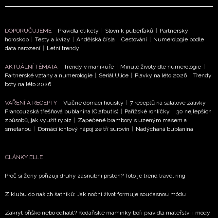
DOPORUČUJEME
Pravidla etikety
|
Slovník puberťáků
|
Partnerský
horoskop
|
Testy a kvízy
|
Andělská čísla
|
Cestování
|
Numerologie podle
data narození
|
Letní trendy
AKTUÁLNÍ TÉMATA
Trendy v manikúře
|
Minulé životy dle numerologie
|
Partnerské vztahy a numerologie
|
Seriál Ulice
|
Plavky na léto 2026
|
Trendy
boty na léto 2026
VAŘENÍ A RECEPTY
Vláčné domácí housky
|
7 receptů na salátové zálivky
|
Francouzská třešňová bublanina (Clafoutis)
|
Pařížské rohlíčky
|
30 nejlepších
způsobů, jak využít rybíz
|
Zapečené brambory s uzeným masem a
smetanou
|
Domácí iontový nápoj ze tří surovin
|
Nadýchaná bublanina
ČLÁNKY ELLE
Proč si ženy pořizují druhý zásnubní prsten? Toto je trend travel ring
Z klubu do našich šatníků: Jak noční život formuje současnou módu
Zakrýt bříško nebo odhalit? Kodaňské maminky boří pravidla mateřství i módy