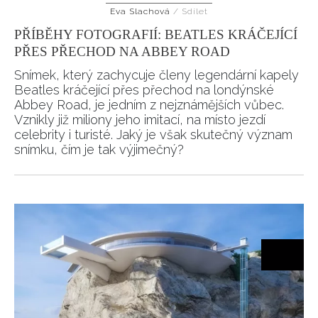
Eva Slachová
/
Sdílet
HOME
PŘÍBĚHY FOTOGRAFIÍ: BEATLES KRÁČEJÍCÍ
PŘES PŘECHOD NA ABBEY ROAD
Snímek, který zachycuje členy legendární kapely
Beatles kráčející přes přechod na londýnské
Abbey Road, je jedním z nejznámějších vůbec.
Vznikly již miliony jeho imitací, na místo jezdí
celebrity i turisté. Jaký je však skutečný význam
snímku, čím je tak výjimečný?