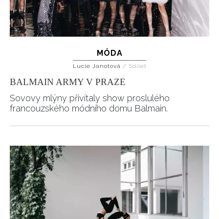
MÓDA
Lucie Janotová
/
Sdílet
BALMAIN ARMY V PRAZE
INFORMACE
Sovovy mlýny přivítaly show proslulého
francouzského módního domu Balmain.
REDAKCE