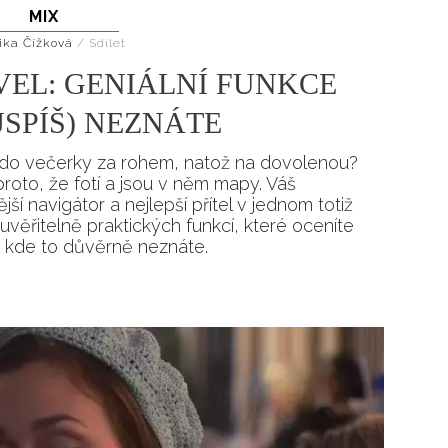
MIX
Přihlášením k newsletteru souhlasíte s
Obcho
společnosti BurdaMedia Extra s.r.o.
a potv
ika Čížková
/
Sdílet
Zásadami ochrany soukromí
- BurdaMedia E
VEL: GENIÁLNÍ FUNKCE
pracovat zejména k organizaci a vyhodnocení 
JSPÍŠ) NEZNÁTE
Chcete navíc dostávat i další zajímavé a exkluz
Pokud souhlasíte se zpracováním údajů k tom
i do večerky za rohem, natož na dovolenou?
soukromí BurdaMedia Extra s.r.o.
, zaškrtnět
oto, že fotí a jsou v něm mapy. Váš
ější navigátor a nejlepší přítel v jednom totiž
ěřitelně praktických funkcí, které oceníte
í, kde to důvěrně neznáte.