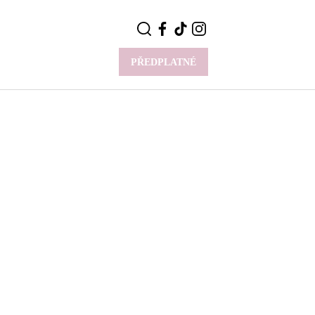
PŘEDPLATNÉ
VÍCE
Y
CELEBRITY
Novinky
Styl slavných
Rozhovory
ie