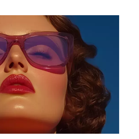
ÁSKA A SEX
ELLEPHORIA
ELLE STOR
ingles
y a on
ex
vatba
OME
NEWSLETTER