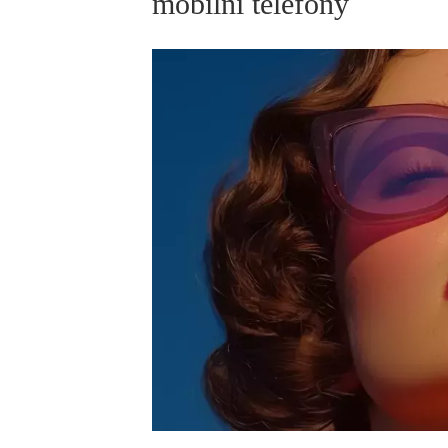
mobilní telefony
ELLE BEAUTY LOUNGE
L
S
V
S
S
ELLE DECORATION
H
INFORMACE
REDAKCE