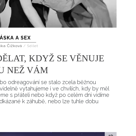
ÁSKA A SEX
ika Čížková
/
Sdílet
ĚLAT, KDYŽ SE VĚNUJE
U NEŽ VÁM
ebo odreagování se stalo zcela běžnou
avidelně vytahujeme i ve chvílích, kdy by měl
eme s přáteli nebo když po celém dni vidíme
odkázané k záhubě, nebo lze tuhle dobu