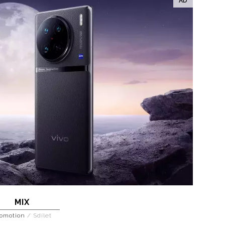
MIX
omotion
/
Sdílet