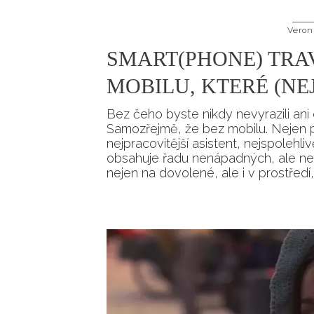
Veron
SMART(PHONE) TRA
MOBILU, KTERÉ (NE
Bez čeho byste nikdy nevyrazili an
Samozřejmě, že bez mobilu. Nejen pr
nejpracovitější asistent, nejspolehliv
obsahuje řadu nenápadných, ale neuv
nejen na dovolené, ale i v prostřed