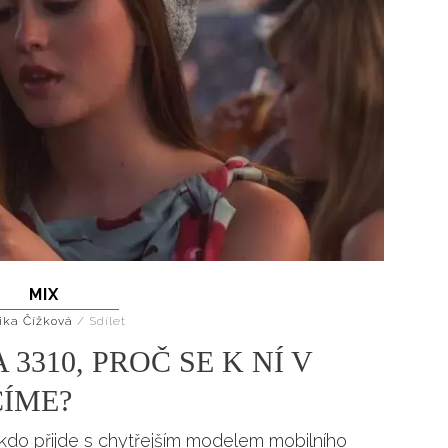
MIX
ika Čížková
/
Sdílet
310, PROČ SE K NÍ V
ÍME?
, kdo přijde s chytřejším modelem mobilního