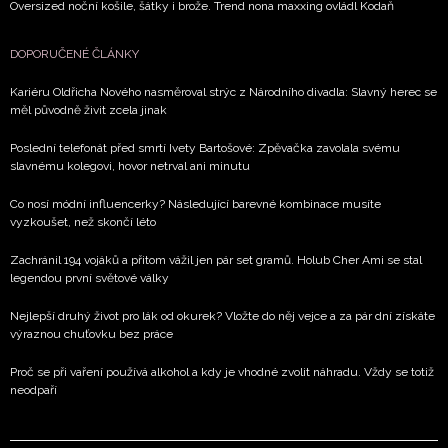
Oversized noční košile, šátky i brože. Trend nona maxxing ovládl Kodaň
DOPORUČENÉ ČLÁNKY
Kariéru Oldřicha Nového nasměroval strýc z Národního divadla: Slavný herec se
měl původně živit zcela jinak
Poslední telefonát před smrtí Ivety Bartošové: Zpěvačka zavolala svému
slavnému kolegovi, hovor netrval ani minutu
Co nosí módní influencerky? Následující barevné kombinace musíte
vyzkoušet, než skončí léto
Zachránil 194 vojáků a přitom vážil jen pár set gramů. Holub Cher Ami se stal
legendou první světové války
Nejlepší druhý život pro lák od okurek? Vložte do něj vejce a za pár dní získáte
výraznou chuťovku bez práce
Proč se při vaření používá alkohol a kdy je vhodné zvolit náhradu. Vždy se totiž
neodpaří