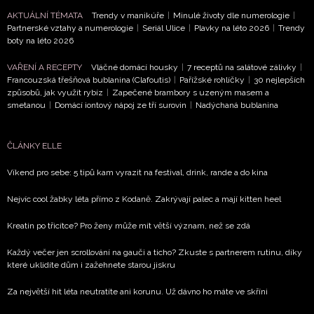
AKTUÁLNÍ TÉMATA
Trendy v manikúře
|
Minulé životy dle numerologie
|
Partnerské vztahy a numerologie
|
Seriál Ulice
|
Plavky na léto 2026
|
Trendy
boty na léto 2026
VAŘENÍ A RECEPTY
Vláčné domácí housky
|
7 receptů na salátové zálivky
|
Francouzská třešňová bublanina (Clafoutis)
|
Pařížské rohlíčky
|
30 nejlepších
způsobů, jak využít rybíz
|
Zapečené brambory s uzeným masem a
smetanou
|
Domácí iontový nápoj ze tří surovin
|
Nadýchaná bublanina
ČLÁNKY ELLE
Víkend pro sebe: 5 tipů kam vyrazit na festival, drink, rande a do kina
Nejvíc cool žabky léta přímo z Kodaně. Zakrývají palec a mají kitten heel
Kreatin po třicítce? Pro ženy může mít větší význam, než se zdá
Každý večer jen scrollování na gauči a ticho? Zkuste s partnerem rutinu, díky
které uklidíte dům i zažehnete starou jiskru
Za největší hit léta neutratíte ani korunu. Už dávno ho máte ve skříni