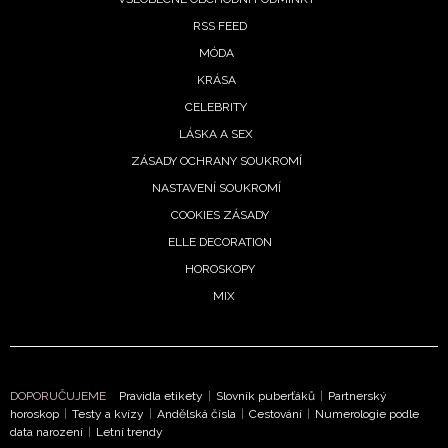
RSS FEED
NEWSLETTER
MÓDA
KRÁSA
ODESLAT
CELEBRITY
LÁSKA A SEX
Přihlášením k newsletteru souhlasíte s
Obchodními
podmínkami společnosti BurdaMedia Extra s.r.o.
a
ZÁSADY OCHRANY SOUKROMÍ
potvrzujete, že jste se seznámili se
Zásadami
NASTAVENÍ SOUKROMÍ
ochrany soukromí
- BurdaMedia Extra s.r.o. bude s
COOKIES ZÁSADY
Vašimi údaji pracovat zejména k organizaci a
ELLE DECORATION
vyhodnocení akce a zasílání novinek.
HOROSKOPY
Chcete navíc dostávat i další zajímavé a exkluzivní
MIX
informace od našich partnerů? Pokud souhlasíte se
zpracováním údajů k tomuto účelu podle
Zásad ochrany
soukromí BurdaMedia Extra s.r.o.
, zaškrtněte toto pole.
DOPORUČUJEME
Pravidla etikety
|
Slovník puberťáků
|
Partnerský
horoskop
|
Testy a kvízy
|
Andělská čísla
|
Cestování
|
Numerologie podle
data narození
|
Letní trendy