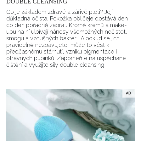
DOUBLE CLEANSING
Co je základem zdravé a zářivé pleti? Její
důkladná očista. Pokožka obličeje dostává den
co den pořádně zabrat. Kromě krémů a make-
upu na ní ulpívají nánosy všemožných nečistot,
smogu a vzdušných bakterií. A pokud se jich
pravidelně nezbavujete, může to vést k
předčasnému stárnutí, vzniku pigmentace i
otravných pupínků. Zapomeňte na uspěchané
čištění a využijte síly double cleansing!