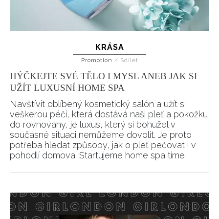
KRÁSA
Promotion
/
Sdílet
INFORMACE
HÝČKEJTE SVÉ TĚLO I MYSL ANEB JAK SI
REDAKCE
UŽÍT LUXUSNÍ HOME SPA
Navštívit oblíbený kosmetický salón a užít si
veškerou péči, která dostává naši pleť a pokožku
do rovnováhy, je luxus, který si bohužel v
současné situaci nemůžeme dovolit. Je proto
potřeba hledat způsoby, jak o pleť pečovat i v
pohodlí domova. Startujeme home spa time!