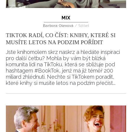
MIX
Barbora Olexová
/
Sdílet
TIKTOK RADÍ, CO ČÍST: KNIHY, KTERÉ SI
MUSÍTE LETOS NA PODZIM POŘÍDIT
Jste knihomolem skrz naskrz a hledáte inspiraci
pro další četbu? Mohla by vám být blízká
komunita lidí na TikToku, která se sbližuje pod
hashtagem #BookTok, jenž má již téměř 200
miliard zhlédnutí. Nechte si TikTokem poradit,
které knihy si musíte letos na podzim přečíst...