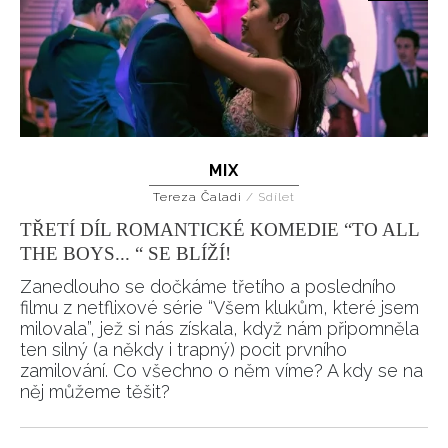
REDAKCE
MIX
Tereza Čaladi
/
Sdílet
TŘETÍ DÍL ROMANTICKÉ KOMEDIE “TO ALL
THE BOYS... “ SE BLÍŽÍ!
Zanedlouho se dočkáme třetího a posledního
filmu z netflixové série “Všem klukům, které jsem
milovala”, jež si nás získala, když nám připomněla
ten silný (a někdy i trapný) pocit prvního
zamilování. Co všechno o něm víme? A kdy se na
něj můžeme těšit?