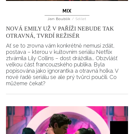
MIX
Jan Boublík
/
Sdílet
NOVÁ EMILY UŽ V PAŘÍŽI NEBUDE TAK
OTRAVNÁ, TVRDÍ REŽISÉR
Ať se to zrovna vám konkrétně nemusí zdát,
postava – kterou v kultovním seriálu Netflix
ztvárnila Lily Collins – dost dráždila... Obzvlášť
velkou část francouzského publika. Byla
popisována jako ignorantka a otravná holka. V
nové řadě seriálu se ale prý tvůrci poučili. Co
můžeme čekat?
INFORMACE