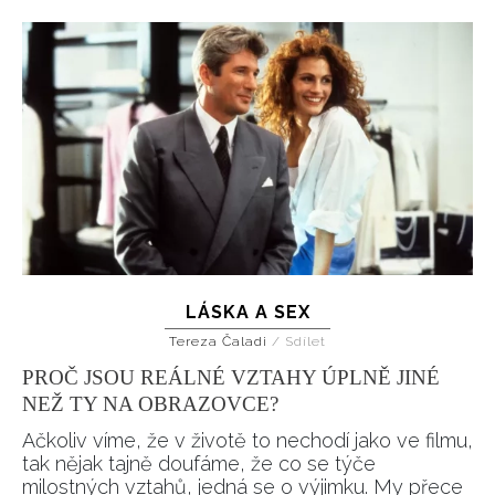
LÁSKA A SEX
Tereza Čaladi
/
Sdílet
PROČ JSOU REÁLNÉ VZTAHY ÚPLNĚ JINÉ
NEŽ TY NA OBRAZOVCE?
Ačkoliv víme, že v životě to nechodí jako ve filmu,
tak nějak tajně doufáme, že co se týče
milostných vztahů, jedná se o výjimku. My přece