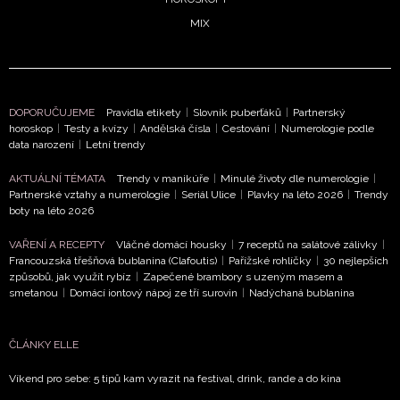
MIX
DOPORUČUJEME
Pravidla etikety
|
Slovník puberťáků
|
Partnerský
horoskop
|
Testy a kvízy
|
Andělská čísla
|
Cestování
|
Numerologie podle
data narození
|
Letní trendy
AKTUÁLNÍ TÉMATA
Trendy v manikúře
|
Minulé životy dle numerologie
|
Partnerské vztahy a numerologie
|
Seriál Ulice
|
Plavky na léto 2026
|
Trendy
boty na léto 2026
VAŘENÍ A RECEPTY
Vláčné domácí housky
|
7 receptů na salátové zálivky
|
Francouzská třešňová bublanina (Clafoutis)
|
Pařížské rohlíčky
|
30 nejlepších
způsobů, jak využít rybíz
|
Zapečené brambory s uzeným masem a
smetanou
|
Domácí iontový nápoj ze tří surovin
|
Nadýchaná bublanina
ČLÁNKY ELLE
Víkend pro sebe: 5 tipů kam vyrazit na festival, drink, rande a do kina