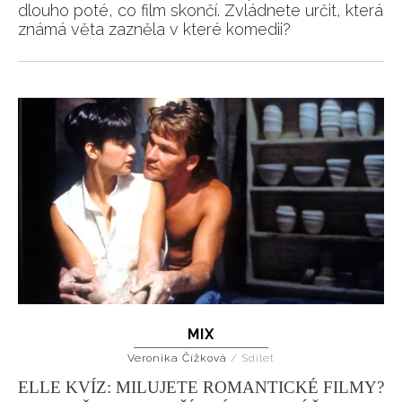
dlouho poté, co film skončí. Zvládnete určit, která
známá věta zazněla v které komedii?
MIX
Veronika Čížková
/
Sdílet
ELLE KVÍZ: MILUJETE ROMANTICKÉ FILMY?