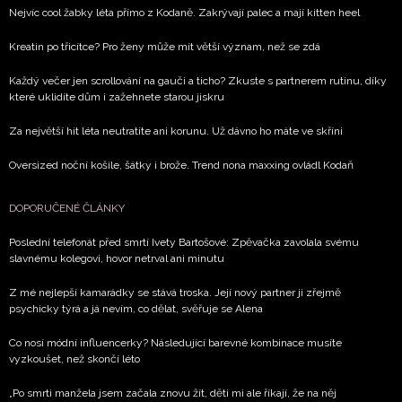
Nejvíc cool žabky léta přímo z Kodaně. Zakrývají palec a mají kitten heel
Kreatin po třicítce? Pro ženy může mít větší význam, než se zdá
Každý večer jen scrollování na gauči a ticho? Zkuste s partnerem rutinu, díky
které uklidíte dům i zažehnete starou jiskru
Za největší hit léta neutratíte ani korunu. Už dávno ho máte ve skříni
Oversized noční košile, šátky i brože. Trend nona maxxing ovládl Kodaň
DOPORUČENÉ ČLÁNKY
Poslední telefonát před smrtí Ivety Bartošové: Zpěvačka zavolala svému
slavnému kolegovi, hovor netrval ani minutu
Z mé nejlepší kamarádky se stává troska. Její nový partner ji zřejmě
psychicky týrá a já nevím, co dělat, svěřuje se Alena
Co nosí módní influencerky? Následující barevné kombinace musíte
vyzkoušet, než skončí léto
„Po smrti manžela jsem začala znovu žít, děti mi ale říkají, že na něj