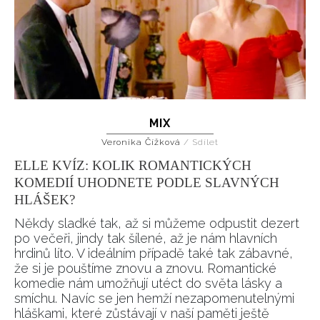
MIX
Veronika Čížková
/
Sdílet
ELLE KVÍZ: KOLIK ROMANTICKÝCH
KOMEDIÍ UHODNETE PODLE SLAVNÝCH
HLÁŠEK?
Někdy sladké tak, až si můžeme odpustit dezert
po večeři, jindy tak šílené, až je nám hlavních
hrdinů líto. V ideálním případě také tak zábavné,
že si je pouštíme znovu a znovu. Romantické
komedie nám umožňují utéct do světa lásky a
smíchu. Navíc se jen hemží nezapomenutelnými
hláškami, které zůstávají v naší paměti ještě