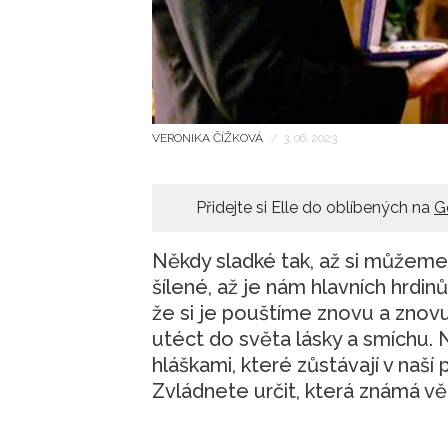
VERONIKA ČÍŽKOVÁ
/
3. 06. 2023
Přidejte si Elle do oblíbených na
G
Někdy sladké tak, až si můžeme 
šílené, až je nám hlavních hrdinů
že si je pouštíme znovu a zno
utéct do světa lásky a smíchu.
hláškami, které zůstávají v naší
Zvládnete určit, která známá vě