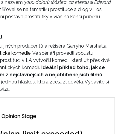
ř s názvem
3000 dolarů (částka, za kterou si Edward
řoval se na tematiku prostituce a drog v Los
ní postava prostitutky Vivian na konci příběhu
u
u jiných producentů a režiséra Garryho Marshalla,
ntické komedie
. Ve scénáři provedli spoustu
ostituci v LA vytvořili komedii, která už přes dvě
mantických komedií.
Ideální příklad toho, jak se
 z nejslavnějších a nejoblíbenějších filmů
jedinou hláškou, která zcela zlidověla. Vybavíte si
vízu.