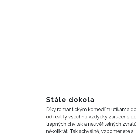
Stále dokola
Díky romantickým komediím utíkáme do s
od reality
všechno vždycky zaručeně do
trapných chvilek a neuvěřitelných zvrat
několikrát. Tak schválně, vzpomenete si, k