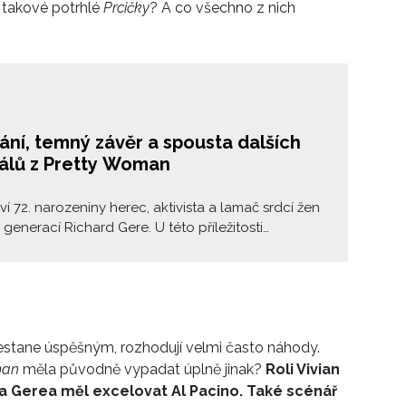
 takové potrhlé
Prcičky
? A co všechno z nich
ání, temný závěr a spousta dalších
álů z Pretty Woman
ví 72. narozeniny herec, aktivista a lamač srdcí žen
 generací Richard Gere. U této příležitosti
me pozadí jedné z jeho nejslavnějších rolí:
Lewise v Pretty Woman. Právě díky ní se stal
azem romantického gentlemana a dodnes má
anynek po celém světě.
 nestane úspěšným, rozhodují velmi často náhody.
man
měla původně vypadat úplně jinak?
Roli Vivian
a Gerea měl excelovat Al Pacino. Také scénář