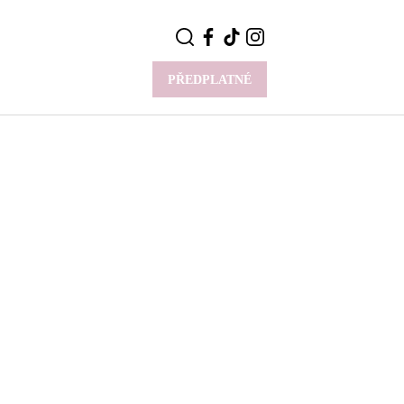
PŘEDPLATNÉ
VÍCE
Y
CELEBRITY
Novinky
Styl slavných
Rozhovory
ie