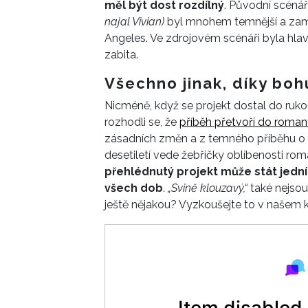
měl být dost rozdílný
. Původní scéná
najal Vivian)
byl mnohem temnější a zamě
Angeles. Ve zdrojovém scénáři byla hlav
zabita.
Všechno jinak, díky boh
Nicméně, když se projekt dostal do ruko
rozhodli se, že
příběh přetvoří do roma
zásadních změn a z temného příběhu o pr
desetiletí vede žebříčky oblíbenosti ro
přehlédnutý projekt může stát jedním
všech dob
.
„Svině klouzavý,“
také nejsou 
ještě nějakou? Vyzkoušejte to v našem k