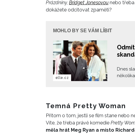
Prázdniny,
Bridget Jonesovou
nebo třeba
dokážete odcitovat zpaměti?
MOHLO BY SE VÁM LÍBIT
Odmít
skand
Dnes sla
několika
elle.cz
odhaluje
Edwarda 
předobr
tisíce f
Temná Pretty Woman
Přitom o tom, jestli se film stane nebo
Víte, že třeba právě k
omedie
Pretty Wo
měla hrát Meg Ryan a místo Richard