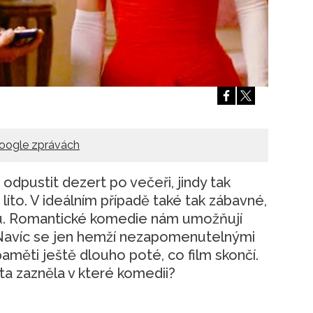
Přihlášením k newsletteru souhlasíte s
Obcho
společnosti BurdaMedia Extra s.r.o.
a potv
Zásadami ochrany soukromí
- BurdaMedia E
pracovat zejména k organizaci a vyhodnocení 
Chcete navíc dostávat i další zajímavé a exkluz
Pokud souhlasíte se zpracováním údajů k tom
soukromí BurdaMedia Extra s.r.o.
, zaškrtnět
oogle zprávách
odpustit dezert po večeři, jindy tak
 líto. V ideálním případě také tak zábavné,
vu. Romantické komedie nám umožňují
 Navíc se jen hemží nezapomenutelnými
 paměti ještě dlouho poté, co film skončí.
ta zazněla v které komedii?