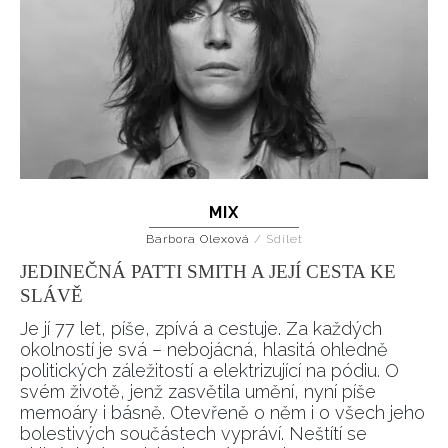
MIX
Barbora Olexová
/
Sdílet
JEDINEČNÁ PATTI SMITH A JEJÍ CESTA KE
SLÁVĚ
Je jí 77 let, píše, zpívá a cestuje. Za každých
okolností je svá – nebojácná, hlasitá ohledně
politických záležitostí a elektrizující na pódiu. O
svém životě, jenž zasvětila umění, nyní píše
memoáry i básně. Otevřeně o něm i o všech jeho
bolestivých součástech vypráví. Neštítí se