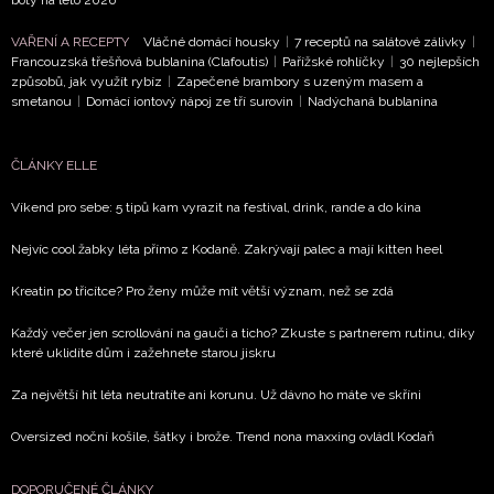
VAŘENÍ A RECEPTY
Vláčné domácí housky
|
7 receptů na salátové zálivky
|
Francouzská třešňová bublanina (Clafoutis)
|
Pařížské rohlíčky
|
30 nejlepších
způsobů, jak využít rybíz
|
Zapečené brambory s uzeným masem a
smetanou
|
Domácí iontový nápoj ze tří surovin
|
Nadýchaná bublanina
ČLÁNKY ELLE
Víkend pro sebe: 5 tipů kam vyrazit na festival, drink, rande a do kina
Nejvíc cool žabky léta přímo z Kodaně. Zakrývají palec a mají kitten heel
Kreatin po třicítce? Pro ženy může mít větší význam, než se zdá
Každý večer jen scrollování na gauči a ticho? Zkuste s partnerem rutinu, díky
které uklidíte dům i zažehnete starou jiskru
Za největší hit léta neutratíte ani korunu. Už dávno ho máte ve skříni
Oversized noční košile, šátky i brože. Trend nona maxxing ovládl Kodaň
DOPORUČENÉ ČLÁNKY