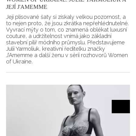
JEJÍ J'AMEMME
Její plisované šaty si získaly velkou pozornost, a
to nejen proto, že jsou zkrátka nepřehlédnutelné.
Vyvrací mýty o tom, co znamená oblékat luxusní
INFORMACE
couture, a udržitelnost vnímá jako základní
stavební pilíř módního průmyslu. Představujeme
REDAKCE
Julii Yarmoliuk, kreativní ředitelku značky
J’Amemme a další ženu v sérii rozhovorů Women
of Ukraine.