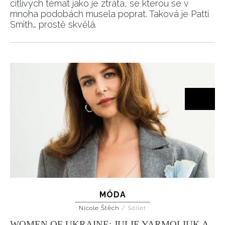
citlivých témat jako je ztráta, se kterou se v
mnoha podobách musela poprat. Taková je Patti
Smith… prostě skvělá.
MÓDA
Nicole Štěch
/
Sdílet
WOMEN OF UKRAINE: JULIE YARMOLIUK A