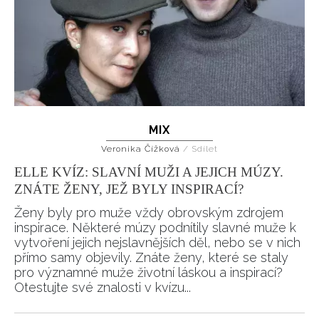
MIX
Veronika Čížková
/
Sdílet
ELLE KVÍZ: SLAVNÍ MUŽI A JEJICH MÚZY.
ZNÁTE ŽENY, JEŽ BYLY INSPIRACÍ?
Ženy byly pro muže vždy obrovským zdrojem
inspirace. Některé múzy podnítily slavné muže k
vytvoření jejich nejslavnějších děl, nebo se v nich
přímo samy objevily. Znáte ženy, které se staly
pro významné muže životní láskou a inspirací?
Otestujte své znalosti v kvízu...