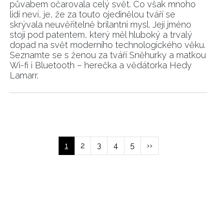
půvabem očarovala celý svět. Co však mnoho
lidí neví, je, že za touto ojedinělou tváří se
skrývala neuvěřitelně brilantní mysl. Její jméno
stojí pod patentem, který měl hluboký a trvalý
dopad na svět moderního technologického věku.
Seznamte se s ženou za tváří Sněhurky a matkou
Wi-fi i Bluetooth – herečka a vědátorka Hedy
Lamarr.
NEWSLETTER
Pagination
ODESLAT
Aktuální
1
Page
2
Page
3
Page
4
Page
5
Následující
››
Přihlášením k newsletteru souhlasíte s
Obchodními
stránka
stránka
podmínkami společnosti BurdaMedia Extra s.r.o.
a
potvrzujete, že jste se seznámili se
Zásadami
ochrany soukromí
- BurdaMedia Extra s.r.o. bude s
Vašimi údaji pracovat zejména k organizaci a
vyhodnocení akce a zasílání novinek.