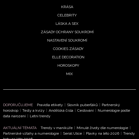
KRÁSA
CELEBRITY
LÁSKA A SEX
ZÁSADY OCHRANY SOUKROMÍ
NASTAVENÍ SOUKROMÍ
COOKIES ZÁSADY
ELLE DECORATION
HOROSKOPY
MIX
DOPORUČUJEME
Pravidla etikety
|
Slovník puberťáků
|
Partnerský
horoskop
|
Testy a kvízy
|
Andělská čísla
|
Cestování
|
Numerologie podle
data narození
|
Letní trendy
AKTUÁLNÍ TÉMATA
Trendy v manikúře
|
Minulé životy dle numerologie
|
Partnerské vztahy a numerologie
|
Seriál Ulice
|
Plavky na léto 2026
|
Trendy
boty na léto 2026