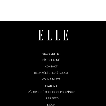
Chcete navíc dostávat i další zajímavé a exkluzivní
informace od našich partnerů? Pokud souhlasíte se
zpracováním údajů k tomuto účelu podle
Zásad ochrany
soukromí BurdaMedia Extra s.r.o.
, zaškrtněte toto pole.
Footer
NEWSLETTER
PŘEDPLATNÉ
menu
KONTAKT
REDAKČNÍ ETICKÝ KODEX
VOLNÁ MÍSTA
INZERCE
VŠEOBECNÉ OBCHODNÍ PODMÍNKY
RSS FEED
MÓDA