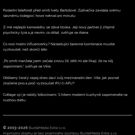
Poslední telefonát před smrtí Ivety Bartošové: Zpěvačka zavolala svému
slavnému kolegovi, hovor netrval ani minutu
Z mé nejlepší kamarádky se stává troska. Její nový partner ji zřejmě
psychicky týrá a já nevím, co dělat, svěřuje se Alena
Co nosí módní influencerky? Následující barevné kombinace musíte
vyzkoušet, než skončí léto
„Po smrti manžela jsem začala znovu žít, děti mi ale říkají, že na něj
zapomínám,“ svěřuje se Věra
Oblíbený český nápoj dnes slaví svůj mezinárodní den. Víte, jak poznat
zkažené pivo a proč vyzkoušet IPU či APU?
Cottage sýr je nabitý bílkovinami. S hitem moderní kuchyně zapomenete na
nudnou dietu
© 2003-2026
BurdaMedia Extra s.r.o.
Kopírování obsahu je bez písemného souhlasu BurdaMedia Extra s.r.o.