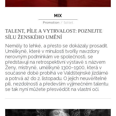
MIX
Promotion
/
Sdílet
TALENT, PÍLE A VYTRVALOST: POZNEJTE
SÍLU ŽENSKÉHO UMĚNÍ
Neměly to lehké, a přesto se dokázaly prosadit.
Umělkyně, které v minulosti tvořily navzdory
nerovným podmínkám ve společnosti, se
představují na retrospektivní výstavě s názvem
Ženy, mistryně, umělkyně 1300–1900, která v
současné době probíhá ve Valdštejnské jízdárně
a potrvá až do 2. listopadu. O jejich neuvěřitelné
píli, nezdolnosti a především výjimečném talentu
se tak nyní můžete přesvědčit na vlastní oči.