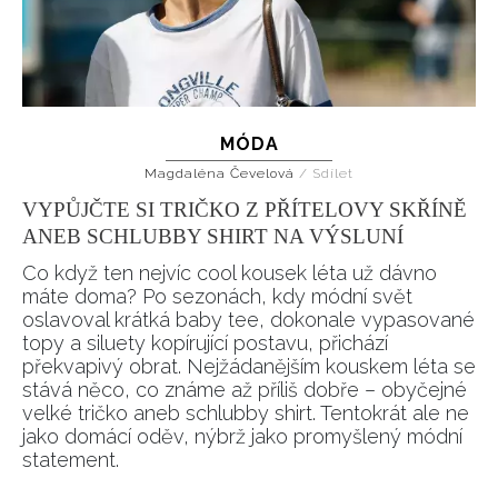
MÓDA
Magdaléna Čevelová
/
Sdílet
VYPŮJČTE SI TRIČKO Z PŘÍTELOVY SKŘÍNĚ
ANEB SCHLUBBY SHIRT NA VÝSLUNÍ
Co když ten nejvíc cool kousek léta už dávno
máte doma? Po sezonách, kdy módní svět
oslavoval krátká baby tee, dokonale vypasované
topy a siluety kopírující postavu, přichází
překvapivý obrat. Nejžádanějším kouskem léta se
stává něco, co známe až příliš dobře – obyčejné
velké tričko aneb schlubby shirt. Tentokrát ale ne
jako domácí oděv, nýbrž jako promyšlený módní
statement.