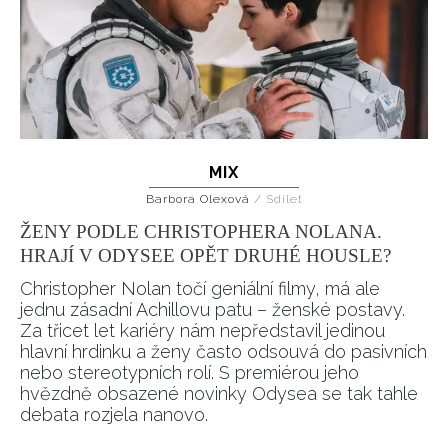
MIX
Barbora Olexová
/
Sdílet
ŽENY PODLE CHRISTOPHERA NOLANA.
HRAJÍ V ODYSEE OPĚT DRUHÉ HOUSLE?
Christopher Nolan točí geniální filmy, má ale
jednu zásadní Achillovu patu – ženské postavy.
Za třicet let kariéry nám nepředstavil jedinou
hlavní hrdinku a ženy často odsouvá do pasivních
nebo stereotypních rolí. S premiérou jeho
hvězdně obsazené novinky Odysea se tak tahle
debata rozjela nanovo.