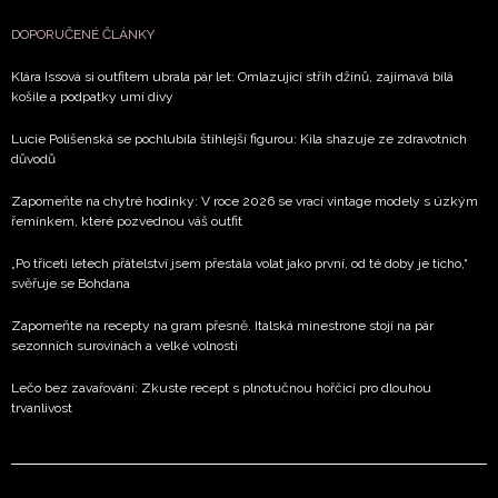
DOPORUČENÉ ČLÁNKY
Klára Issová si outfitem ubrala pár let: Omlazující střih džínů, zajímavá bílá
košile a podpatky umí divy
Lucie Polišenská se pochlubila štíhlejší figurou: Kila shazuje ze zdravotních
důvodů
Zapomeňte na chytré hodinky: V roce 2026 se vrací vintage modely s úzkým
řemínkem, které pozvednou váš outfit
„Po třiceti letech přátelství jsem přestala volat jako první, od té doby je ticho,“
svěřuje se Bohdana
Zapomeňte na recepty na gram přesně. Italská minestrone stojí na pár
sezonních surovinách a velké volnosti
Lečo bez zavařování: Zkuste recept s plnotučnou hořčicí pro dlouhou
trvanlivost