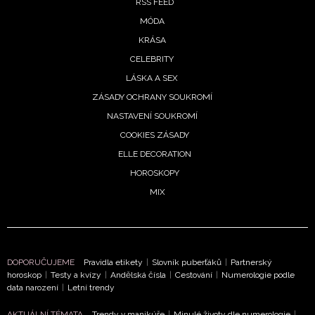
RSS FEED
MÓDA
KRÁSA
CELEBRITY
LÁSKA A SEX
ZÁSADY OCHRANY SOUKROMÍ
NASTAVENÍ SOUKROMÍ
COOKIES ZÁSADY
ELLE DECORATION
HOROSKOPY
MIX
DOPORUČUJEME
Pravidla etikety
|
Slovník puberťáků
|
Partnerský
horoskop
|
Testy a kvízy
|
Andělská čísla
|
Cestování
|
Numerologie podle
data narození
|
Letní trendy
AKTUÁLNÍ TÉMATA
Trendy v manikúře
|
Minulé životy dle numerologie
|