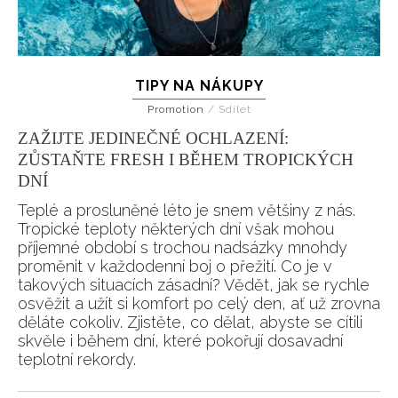
TIPY NA NÁKUPY
Promotion
/
Sdílet
ZAŽIJTE JEDINEČNÉ OCHLAZENÍ:
ZŮSTAŇTE FRESH I BĚHEM TROPICKÝCH
DNÍ
Teplé a prosluněné léto je snem většiny z nás.
Tropické teploty některých dní však mohou
příjemné období s trochou nadsázky mnohdy
proměnit v každodenní boj o přežití. Co je v
takových situacích zásadní? Vědět, jak se rychle
osvěžit a užít si komfort po celý den, ať už zrovna
děláte cokoliv. Zjistěte, co dělat, abyste se cítili
skvěle i během dní, které pokořují dosavadní
teplotní rekordy.