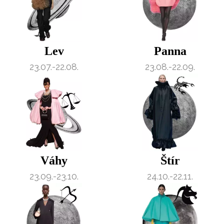
vyhodnocení akce a zasílání novinek.
Chcete navíc dostávat i další zajímavé a exkluzivní
informace od našich partnerů? Pokud souhlasíte se
zpracováním údajů k tomuto účelu podle
Zásad ochrany
Lev
Panna
soukromí BurdaMedia Extra s.r.o.
, zaškrtněte toto pole.
23.07.-22.08.
23.08.-22.09.
Váhy
Štír
23.09.-23.10.
24.10.-22.11.