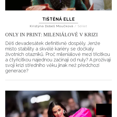
TIŠTĚNÁ ELLE
Kristýna Dobeš Moučková
/
Sdílet
ONLY IN PRINT: MILENIÁLOVÉ V KRIZI
Děti devadesátek definitivně dospěly. Jenže
místo stability a skvělé kariéry se dočkaly
životních otazníků. Proč mileniálové mezi třicítkou
a čtyřicítkou najednou začínají od nuly? A prožívají
svoji krizi středního věku jinak než předchozí
generace?