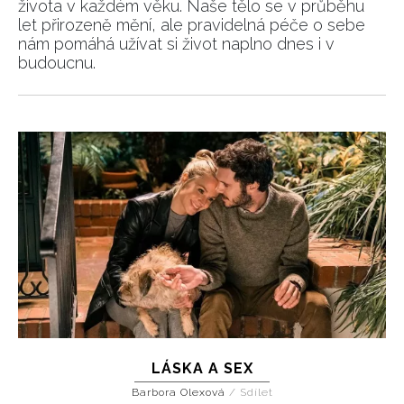
života v každém věku. Naše tělo se v průběhu
let přirozeně mění, ale pravidelná péče o sebe
nám pomáhá užívat si život naplno dnes i v
budoucnu.
INFORMACE
REDAKCE
LÁSKA A SEX
Barbora Olexová
/
Sdílet