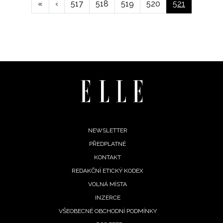
First
«
Předchozí
‹
Page
517
Page
518
Page
519
Page
520
Aktuální
521
page
stránka
stránka
Footer
NEWSLETTER
PŘEDPLATNÉ
menu
KONTAKT
REDAKČNÍ ETICKÝ KODEX
VOLNÁ MÍSTA
INZERCE
VŠEOBECNÉ OBCHODNÍ PODMÍNKY