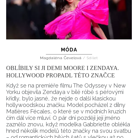
MÓDA
Magdaléna Čevelová
/
Sdílet
OBLÍBILY SI JI DEMI MOORE I ZENDAYA.
HOLLYWOOD PROPADL TÉTO ZNAČCE
Když se na premiéře filmu The Odyssey v New
Yorku objevila Zendaya v bílé róbě s péřovými
křídly, bylo jasné, že nejde o další klasickou
hollywoodskou značku. Model pocházel z dílny
Matières Fécales, o které se v módních kruzích
čím dál více mluví. O pár dní později její jméno
zaznělo znovu, když modelka Gabbriette oblékla
hned několik modelů této značky na svou svatbu
– od romantických bílých šatů s vlečkou až po