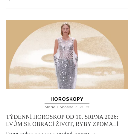
HOROSKOPY
Marie Honosná
/
Sdílet
TÝDENNÍ HOROSKOP OD 10. SRPNA 2026:
LVŮM SE OBRACÍ ŽIVOT, RYBY ZPOMALÍ
První polovina srpna vrcholí jedním z