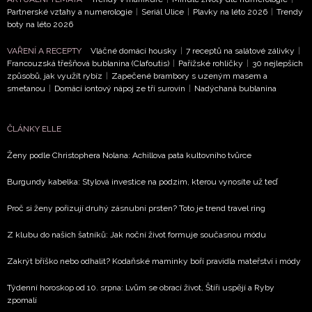
Partnerské vztahy a numerologie
|
Seriál Ulice
|
Plavky na léto 2026
|
Trendy
boty na léto 2026
VAŘENÍ A RECEPTY
Vláčné domácí housky
|
7 receptů na salátové zálivky
|
Francouzská třešňová bublanina (Clafoutis)
|
Pařížské rohlíčky
|
30 nejlepších
způsobů, jak využít rybíz
|
Zapečené brambory s uzeným masem a
smetanou
|
Domácí iontový nápoj ze tří surovin
|
Nadýchaná bublanina
ČLÁNKY ELLE
Ženy podle Christophera Nolana: Achillova pata kultovního tvůrce
Burgundy kabelka: Stylová investice na podzim, kterou vynosíte už teď
Proč si ženy pořizují druhý zásnubní prsten? Toto je trend travel ring
Z klubu do našich šatníků: Jak noční život formuje současnou módu
Zakrýt bříško nebo odhalit? Kodaňské maminky boří pravidla mateřství i módy
Týdenní horoskop od 10. srpna: Lvům se obrací život, Štíři uspějí a Ryby
zpomalí