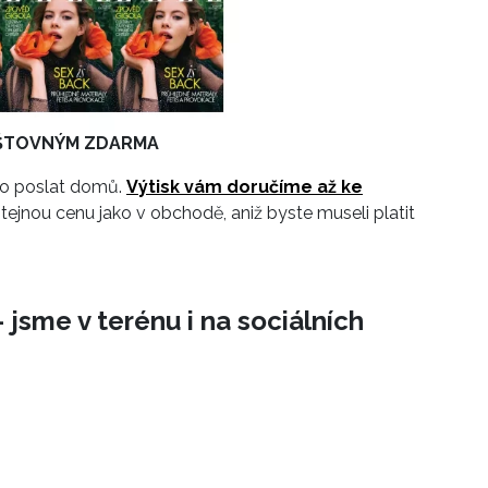
POŠTOVNÝM ZDARMA
 ho poslat domů.
Výtisk vám doručíme až ke
tejnou cenu jako v obchodě, aniž byste museli platit
atí pouze pro ČR.)
 jsme v terénu i na sociálních