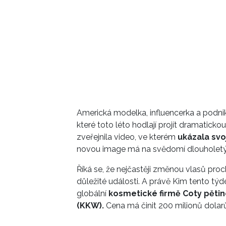
Americká modelka, influencerka a podni
které toto léto hodlají projít dramatic
zveřejnila video, ve kterém
ukázala svo
novou image má na svědomí dlouholetý 
Říká se, že nejčastěji změnou vlasů pro
důležité události. A právě Kim tento týd
globální
kosmetické firmě Coty pětin
(KKW).
Cena má činit 200 milionů dolarů