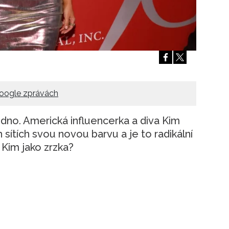
Přihlášením k newsletteru souhlasíte s
Obcho
společnosti BurdaMedia Extra s.r.o.
a potv
Zásadami ochrany soukromí
- BurdaMedia E
pracovat zejména k organizaci a vyhodnocení 
Chcete navíc dostávat i další zajímavé a exkluz
Pokud souhlasíte se zpracováním údajů k tom
soukromí BurdaMedia Extra s.r.o.
, zaškrtnět
oogle zprávách
dno. Americká influencerka a diva Kim
h sítích svou novou barvu a je to radikální
 Kim jako zrzka?