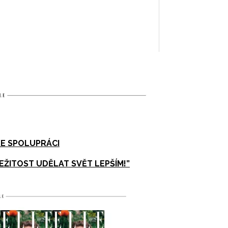
KE SPOLUPRÁCI
EŽITOST UDĚLAT SVĚT LEPŠÍM!”