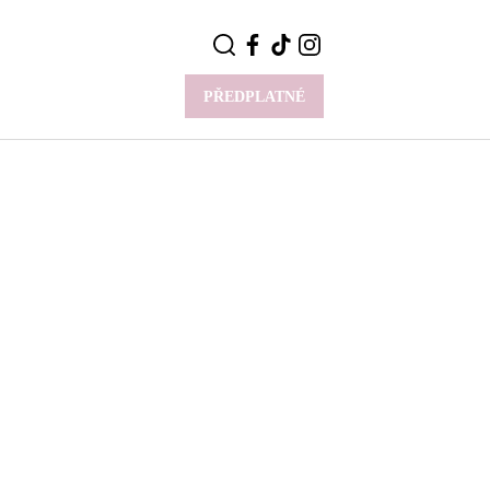
PŘEDPLATNÉ
VÍCE
Y
CELEBRITY
Novinky
Styl slavných
Rozhovory
ie