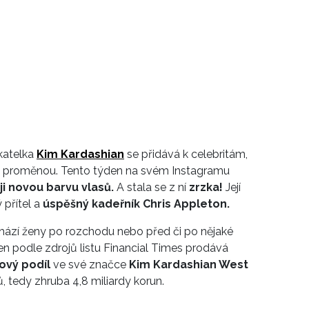
katelka
Kim Kardashian
se přidává k celebritám,
kou proměnou. Tento týden na svém Instagramu
ji novou barvu vlasů.
A stala se z ní
zrzka!
Její
přítel a
úspěšný kadeřník Chris Appleton.
chází ženy po rozchodu nebo před či po nějaké
en podle zdrojů listu Financial Times prodává
ový podíl
ve své značce
Kim Kardashian West
, tedy zhruba 4,8 miliardy korun.