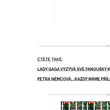
ČTĚTE TAKÉ:
LADY GAGA VYZÝVÁ SVÉ FANOUŠKY 
PETRA NĚMCOVÁ: „KAŽDÝ MÁME PŘÍL