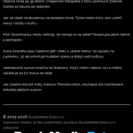
Obecná škola po 35 letech: O tajemství fotografie z filmu promluvil Zdeněk
Svěrák až dlouho po natáčení
Jak se sbalit na dovolenou na poslední chvíli: Tyhle módní triky vám ušetří
nervy i místo v kufru
Proč Skandinávky nikdy neříkají, že nemají co na sebe? Okopírujte jejich šatník
a pochopíte...
Ikona českého rapu Vladimír 518: Utekl z „dobré rodiny“ do squatu na
Ladronku. 30 let ovlivňuje hudební scénu a dobyl svět kultury
Jednoduchá sýrová omáčka na těstoviny: Když máte v lednici sýr a mléko,
večeře je za 20 minut na stole
Jak snadno ochutit mdlý meloun: Pomůže citron, obyčejná sůl i kombinace
několika dalších surovin
© 2003-2026
BurdaMedia Extra s.r.o.
Kopírování obsahu je bez písemného souhlasu BurdaMedia Extra s.r.o.
zakázáno