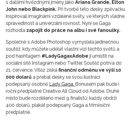
s dalšími hvězdnými jmény jako
Ariana Grande, Elton
John nebo Blackpink.
Při tvorbě této desky zpěvačku
inspirovali imaginární vzdálené světy, ve kterých vládne
spravedlnost a univerzální rovnost. Nyní se Gaga
rozhodla
zapojit do práce na albu i své fanoušky.
Společně s Adobe Photoshop vymyslela jedinečnou
soutěž, kdy můžete udělat vlastní vizi těchto světů a
pod hashtagem
#LadyGagaxAdobe
ji umístit na
sociální sítě Instagram nebo Twitter. Soutěž potrvá do
21. července. Vítěz získá
finanční odměnu ve výši 10
000 dolarů
a přebal desky se svou ilustrací
podepsaný osobně
Lady Gaga.
Bonusem pak bude i
roční předplatné Creative All Cloud od Adobe. Druhé
místo bude rozděleno mezi 9 finalistů: každý obdrží
400 dolarů, plakát podepsaný Gaga a tříměsíční
předplatné.