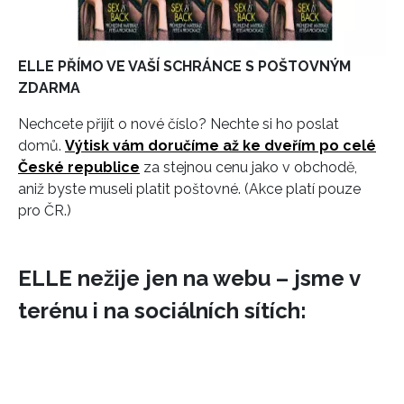
ELLE PŘÍMO VE VAŠÍ SCHRÁNCE S POŠTOVNÝM
INFORMACE
ZDARMA
REDAKCE
Nechcete přijít o nové číslo? Nechte si ho poslat
domů.
Výtisk vám doručíme až ke dveřím po celé
České republice
za stejnou cenu jako v obchodě,
aniž byste museli platit poštovné. (Akce platí pouze
pro ČR.)
ELLE nežije jen na webu – jsme v
terénu i na sociálních sítích: