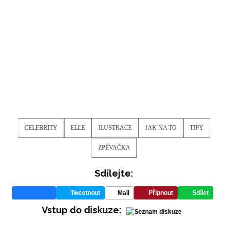
CELEBRITY
ELLE
ILUSTRACE
JAK NA TO
TIPY
ZPĚVAČKA
Sdílejte:
Tweetnout
Mail
Připnout
Sdílet
Vstup do diskuze: