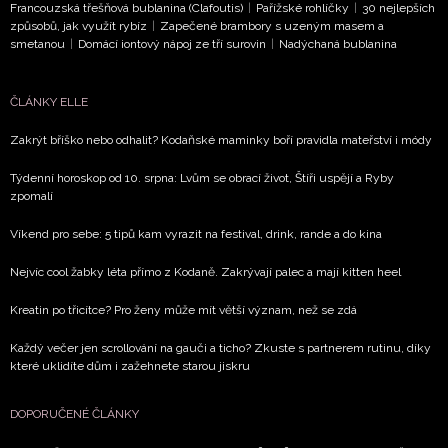
Francouzská třešňová bublanina (Clafoutis)
|
Pařížské rohlíčky
|
30 nejlepších
způsobů, jak využít rybíz
|
Zapečené brambory s uzeným masem a
smetanou
|
Domácí iontový nápoj ze tří surovin
|
Nadýchaná bublanina
ČLÁNKY ELLE
Zakrýt bříško nebo odhalit? Kodaňské maminky boří pravidla mateřství i módy
Týdenní horoskop od 10. srpna: Lvům se obrací život, Štíři uspějí a Ryby
zpomalí
Víkend pro sebe: 5 tipů kam vyrazit na festival, drink, rande a do kina
Nejvíc cool žabky léta přímo z Kodaně. Zakrývají palec a mají kitten heel
Kreatin po třicítce? Pro ženy může mít větší význam, než se zdá
Každý večer jen scrollování na gauči a ticho? Zkuste s partnerem rutinu, díky
které uklidíte dům i zažehnete starou jiskru
DOPORUČENÉ ČLÁNKY