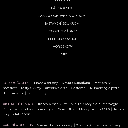
CELEBRITY
ODESLAT
LÁSKA A SEX
ZÁSADY OCHRANY SOUKROMÍ
Přihlášením k newsletteru souhlasíte s
Obchodními
NASTAVENÍ SOUKROMÍ
podmínkami společnosti BurdaMedia Extra s.r.o.
a
COOKIES ZÁSADY
potvrzujete, že jste se seznámili se
Zásadami
ELLE DECORATION
ochrany soukromí
- BurdaMedia Extra s.r.o. bude s
HOROSKOPY
Vašimi údaji pracovat zejména k organizaci a
vyhodnocení akce a zasílání novinek.
MIX
Chcete navíc dostávat i další zajímavé a exkluzivní
informace od našich partnerů? Pokud souhlasíte se
zpracováním údajů k tomuto účelu podle
Zásad ochrany
DOPORUČUJEME
Pravidla etikety
|
Slovník puberťáků
|
Partnerský
soukromí BurdaMedia Extra s.r.o.
, zaškrtněte toto pole.
horoskop
|
Testy a kvízy
|
Andělská čísla
|
Cestování
|
Numerologie podle
data narození
|
Letní trendy
AKTUÁLNÍ TÉMATA
Trendy v manikúře
|
Minulé životy dle numerologie
|
Partnerské vztahy a numerologie
|
Seriál Ulice
|
Plavky na léto 2026
|
Trendy
boty na léto 2026
VAŘENÍ A RECEPTY
Vláčné domácí housky
|
7 receptů na salátové zálivky
|