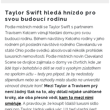
Taylor Swift hledá hnízdo pro
svou budoucí rodinu
Podle místních médií se Taylor Swift s partnerem
Travisem Kelcem věnují hledání domu pro svou
budoucí rodinu. Během návštěvy Kelceho rodiny v jeho
rodném při poslední návštěvě rodného Clevelandu ve
státě Ohio podle svědků absolvovali několik prohlídek
luxusních nemovitostí. Podle místních novin Cleveland
Scene se dvojice zajímala o domy ve čtvrtích, kde „
se
lidé topí v bohatství a děti se rodí s vysokým zůstatkem
na spořicím účtu – tedy pro případ, že by nedostaly
stipendium nebo se rozhodly místo studia na univerzitě
věnovat drezuře koní
“.
Mezi Taylor a Travisem prý
není žádný tlak na to, aby dělali nějaké unáhlené
kroky, ale oba přesně vědí,
kam to mezi nimi
směřuje
. A pravdou je, že koupit (další) luxusní sídlo
není pro Taylor žádná velká věc. Už teď vlastní šest