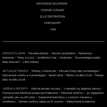
NASTAVENÍ SOUKROMÍ
COOKIES ZÁSADY
ELLE DECORATION
HOROSKOPY
MIX
DOPORUČUJEME
Pravidla etikety
|
Slovník puberťáků
|
Partnerský
horoskop
|
Testy a kvízy
|
Andělská čísla
|
Cestování
|
Numerologie podle
data narození
|
Letní trendy
AKTUÁLNÍ TÉMATA
Trendy v manikúře
|
Minulé životy dle numerologie
|
Partnerské vztahy a numerologie
|
Seriál Ulice
|
Plavky na léto 2026
|
Trendy
boty na léto 2026
VAŘENÍ A RECEPTY
Vláčné domácí housky
|
7 receptů na salátové zálivky
|
Francouzská třešňová bublanina (Clafoutis)
|
Pařížské rohlíčky
|
30 nejlepších
způsobů, jak využít rybíz
|
Zapečené brambory s uzeným masem a
smetanou
|
Domácí iontový nápoj ze tří surovin
|
Nadýchaná bublanina