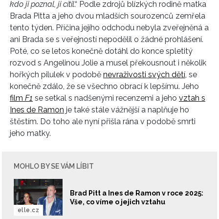
kdo ji poznal, ji cítil
.“ Podle zdrojů blízkých rodině matka
Brada Pitta a jeho dvou mladších sourozenců zemřela
tento týden. Příčina jejího odchodu nebyla zveřejněná a
ani Brada se s veřejností nepodělil o žádné prohlášení.
Poté, co se letos konečně dotáhl do konce spletitý
rozvod s Angelinou Jolie a musel překousnout i několik
hořkých pilulek v podobě
nevraživosti svých dětí
, se
konečně zdálo, že se všechno obrací k lepšímu. Jeho
film
F1
se setkal s nadšenými recenzemi a jeho
vztah s
Ines de Ramon
je také stále vážnější a naplňuje ho
štěstím. Do toho ale nyní přišla rána v podobě smrti
jeho matky.
MOHLO BY SE VÁM LÍBIT
Brad Pitt a Ines de Ramon v roce 2025:
Vše, co víme o jejich vztahu
elle.cz