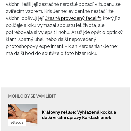
všichni řešili její zázračně narostlé pozadí v županu se
zvířecím vzorem. Kris Jenner evidentně nestačí, že
všichni opěvují její
úžasně provedený facelift
, který jí z
obličeje a krku vymazal spoustu let života, ale
potřebovala si vylepšit i nohu. Ať už jde opět o optický
klam, špatný úhel, nebo další nepovedený
photoshopový experiment – klan Kardashian-Jenner
má další bod do soutěže o foto bizár roku.
INFORMACE
REDAKCE
MOHLO BY SE VÁM LÍBIT
Královny retuše: Vyhlazená kočka a
další virální úpravy Kardashianek
elle.cz