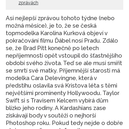
zprávách
Asi nejlepší zprávou tohoto týdne (nebo
možná měsíce), je to, že se česká
topmodelka Karolina Kurková objeví v
pokračování filmu Ďábel nosí Pradu. Zdálo
se, že Brad Pitt konečně po letech
nepříjemností opět vstoupil do šťastnějšího
období svého života. Teď se ale musí smířit
se smrtí své matky. Příjemnější starosti má
modelka Cara Delevingne, která v
předstihu oslavila svá Kristova léta s těmi
největšími prominenty Hollywoodu. Taylor
Swift si s Travisem Kelcem vybírá dům
blízko jeho rodiny. A Kardashians zase
získávají body v soutěži o nejhorší
Photoshop roku. Pokud tedy nejde o dobře