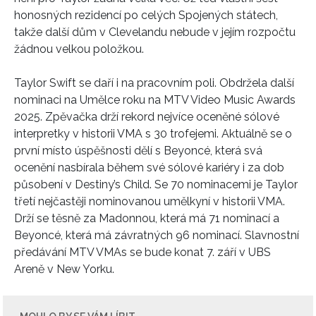
honosných rezidencí po celých Spojených státech,
takže další dům v Clevelandu nebude v jejím rozpočtu
žádnou velkou položkou.
Taylor Swift se daří i na pracovním poli. Obdržela další
nominaci na Umělce roku na MTV Video Music Awards
2025. Zpěvačka drží rekord nejvíce oceněné sólové
interpretky v historii VMA s 30 trofejemi. Aktuálně se o
první místo úspěšnosti dělí s Beyoncé, která svá
ocenění nasbírala během své sólové kariéry i za dob
působení v Destiny’s Child. Se 70 nominacemi je Taylor
třetí nejčastěji nominovanou umělkyní v historii VMA.
Drží se těsně za Madonnou, která má 71 nominací a
Beyoncé, která má závratných 96 nominací. Slavnostní
předávání MTV VMAs se bude konat 7. září v UBS
Areně v New Yorku.