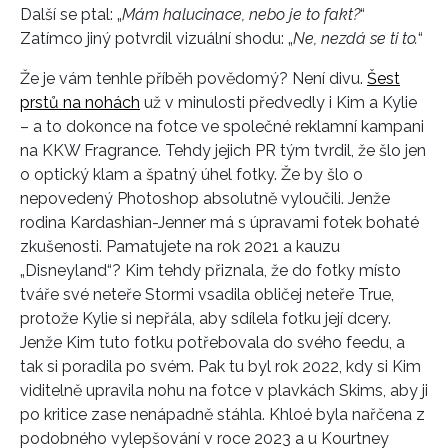
Další se ptal: „
Mám halucinace, nebo je to fakt?
“
Zatímco jiný potvrdil vizuální shodu: „
Ne, nezdá se ti to.
“
Že je vám tenhle příběh povědomý? Není divu.
Šest
prstů na nohách
už v minulosti předvedly i Kim a Kylie
– a to dokonce na fotce ve společné reklamní kampani
na KKW Fragrance. Tehdy jejich PR tým tvrdil, že šlo jen
o optický klam a špatný úhel fotky. Že by šlo o
nepovedený Photoshop absolutně vyloučili. Jenže
rodina Kardashian-Jenner má s úpravami fotek bohaté
zkušenosti. Pamatujete na rok 2021 a kauzu
„Disneyland“? Kim tehdy přiznala, že do fotky místo
tváře své neteře Stormi vsadila obličej neteře True,
protože Kylie si nepřála, aby sdílela fotku její dcery.
Jenže Kim tuto fotku potřebovala do svého feedu, a
tak si poradila po svém. Pak tu byl rok 2022, kdy si Kim
viditelně upravila nohu na fotce v plavkách Skims, aby ji
po kritice zase nenápadně stáhla. Khloé byla nařčena z
podobného vylepšování v roce 2023 a u Kourtney