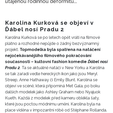
utajenou rodinnou deformitu...
Karolina Kurková se objeví v
Ďábel nosí Pradu 2
Karolina Kurková se po letech opět vrátí na filmové
plátno a rozhodně nepůjde o žádný bezvýznamný
projekt.
Topmodelka byla spatřena na natáčení
nejočekávanějšího filmového pokračování
současnosti – kultovní fashion komedie
Ďábel nosí
Pradu 2
.
Ta se aktuálně natáčí v New Yorku a Karolina
se tak zařadí vedle hereckých ikon jako jsou Meryl
Streep, Anne Hathaway či Emily Blunt. Karolína se
objeví ve scéně, která připomíná Met Gala, po boku
dalších modelek jako Ashley Graham nebo Nyajuok
Kueth. Každá z modelek před kameru oblékla šaty,
které jsou poctou módnímu umění. Karolina byla na
place viděna v impozantní róbě od Stéphane Rollanda.