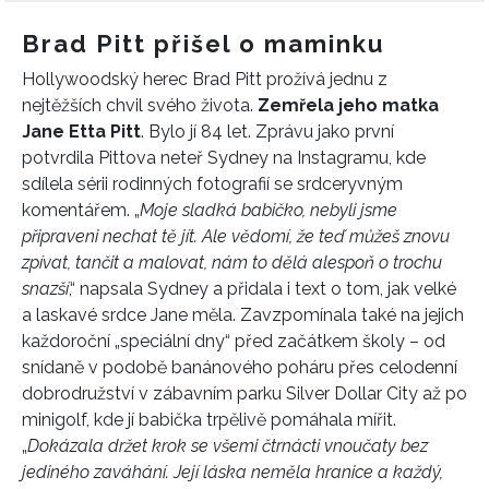
Brad Pitt přišel o maminku
Hollywoodský herec Brad Pitt prožívá jednu z
nejtěžších chvil svého života.
Zemřela jeho matka
Jane Etta Pitt
. Bylo jí 84 let. Zprávu jako první
potvrdila Pittova neteř Sydney na Instagramu, kde
sdílela sérii rodinných fotografií se srdceryvným
komentářem. „
Moje sladká babičko, nebyli jsme
připraveni nechat tě jít. Ale vědomí, že teď můžeš znovu
zpívat, tančit a malovat, nám to dělá alespoň o trochu
snazší
,“ napsala Sydney a přidala i text o tom, jak velké
a laskavé srdce Jane měla. Zavzpomínala také na jejich
každoroční „speciální dny“ před začátkem školy – od
snídaně v podobě banánového poháru přes celodenní
dobrodružství v zábavním parku Silver Dollar City až po
minigolf, kde jí babička trpělivě pomáhala mířit.
„
Dokázala držet krok se všemi čtrnácti vnoučaty bez
jediného zaváhání. Její láska neměla hranice a každý,