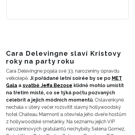
Cara Delevingne slaví Kristovy
roky na party roku
Cara Delevingne pojala své 33. narozeniny opravdu
velkolepě.
Jí pořádané letní soirée by se po
MET
Gala
a
svatbě Jeffa Bezose
klidně mohlo umístit
na třetím místě, co se týká počtu pozvaných
celebrit a jejich módních momentů
. Oslavenkyně
nechala v úterý večer rozsvítit slavný hollywoodský
hotel Chateau Marmont a otevřela jeho dveře hostům
z hollywoodské smetánky. Na seznamu jejích VIP
narozeninových gratulantů nechyběly Selena Gomez,