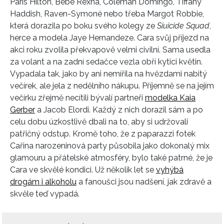
Paris Hilton, Bebe Rexha, Coleman Domingo, Tiffany
Haddish, Raven-Symoné nebo třeba Margot Robbie,
která dorazila po boku svého kolegy ze
Siuicide Squad
,
herce a modela Jaye Hernandeze. Cara svůj příjezd na
akci roku zvolila překvapově velmi civilní. Sama usedla
za volant a na zadní sedačce vezla obří kytici květin.
Vypadala tak, jako by ani nemířila na hvězdami nabitý
večírek, ale jela z nedělního nákupu. Příjemně se na jejím
večírku zřejmě necítili bývalí partneři
modelka Kaia
Gerber
a Jacob Elordi. Každý z nich dorazil sám a po
celu dobu úzkostlivě dbali na to, aby si udržovali
patřičný odstup. Kromě toho, že z paparazzi fotek
Cařina narozeninová party působila jako dokonalý mix
glamouru a přátelské atmosféry, bylo také patrné, že je
Cara ve skvělé kondici. Už několik let se
vyhýbá
drogám i alkoholu
a fanoušci jsou nadšení, jak zdravě a
skvěle teď vypadá.