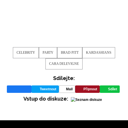
Vašimi údaji pracovat zejména k organizaci a
vyhodnocení akce a zasílání novinek.
Chcete navíc dostávat i další zajímavé a exkluzivní
informace od našich partnerů? Pokud souhlasíte se
zpracováním údajů k tomuto účelu podle
Zásad ochrany
soukromí BurdaMedia Extra s.r.o.
, zaškrtněte toto pole.
CELEBRITY
PARTY
BRAD PITT
KARDASHIANS
CARA DELEVIGNE
Sdílejte:
Tweetnout
Mail
Připnout
Sdílet
Vstup do diskuze: