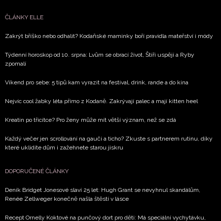
ČLÁNKY ELLE
Zakrýt bříško nebo odhalit? Kodaňské maminky boří pravidla mateřství i módy
Týdenní horoskop od 10. srpna: Lvům se obrací život, Štíři uspějí a Ryby
zpomalí
Víkend pro sebe: 5 tipů kam vyrazit na festival, drink, rande a do kina
Nejvíc cool žabky léta přímo z Kodaně. Zakrývají palec a mají kitten heel
Kreatin po třicítce? Pro ženy může mít větší význam, než se zdá
Každý večer jen scrollování na gauči a ticho? Zkuste s partnerem rutinu, díky
které uklidíte dům i zažehnete starou jiskru
DOPORUČENÉ ČLÁNKY
Deník Bridget Jonesové slaví 25 let: Hugh Grant se nevyhnul skandálům,
Renée Zellweger konečně našla štěstí v lásce
Recept Ornelly Koktové na punčový dort pro děti: Má speciální vychytávku,