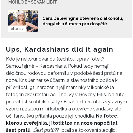
MOHLO BY SE VÁM LÍBIT
Cara Delevingne otevřeně o alkoholu,
drogách a filmech pro dospělé
elle.cz
Ups, Kardashians did it again
Kdo je nekorunovanou šlechtou úprav fotek?
Samozřejmě – Kardashians. Pokud tedy nemají
dědičnou rodovou deformitu v podobě šesti prstů na
noze. Kris Jenner se účastnila slavnostního oběda k
příležitosti 91. narozenin její maminky v ikonické (a
fotogenické) restauraci The Ivy v Beverly Hills. Na tuto
příležitost si oblékla šaty Oscar de la Renta s výrazným
vzorem, zlatou mini kabelku a otevřené sandálky, ale
oči fanoušků přitáhla pouze její chodidla.
Na fotce,
kterou zveřejnila, jí totiž lze na noze napočítat
šest prstů
. „
Šest prstů??
“ ptali se šokovaní sledující.