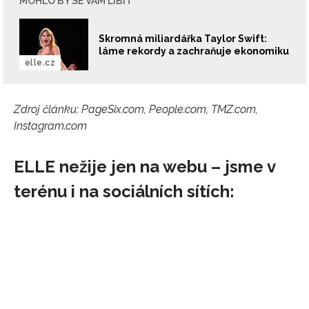
MOHLO BY SE VÁM LÍBIT
Skromná miliardářka Taylor Swift:
láme rekordy a zachraňuje ekonomiku
elle.cz
Zdroj článku:
PageSix.com, People.com, TMZ.com,
Instagram.com
ELLE nežije jen na webu – jsme v
NEWSLETTER
terénu i na sociálních sítích:
ODESLAT
Přihlášením k newsletteru souhlasíte s
Obchodními
podmínkami společnosti BurdaMedia Extra s.r.o.
a
potvrzujete, že jste se seznámili se
Zásadami
ochrany soukromí
- BurdaMedia Extra s.r.o. bude s