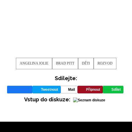
ANGELINA JOLIE
BRAD PITT
DĚTI
ROZVOD
Sdílejte:
Tweetnout
Mail
Připnout
Sdílet
Vstup do diskuze: