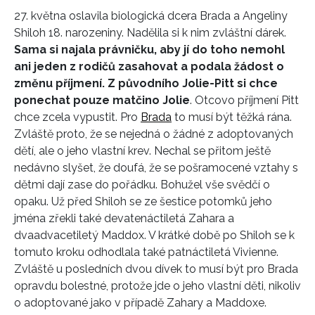
27. května oslavila biologická dcera Brada a Angeliny
Shiloh 18. narozeniny. Nadělila si k nim zvláštní dárek.
Sama si najala právničku, aby jí do toho nemohl
ani jeden z rodičů zasahovat a podala žádost o
změnu příjmení. Z původního Jolie-Pitt si chce
ponechat pouze matčino Jolie
. Otcovo příjmení Pitt
chce zcela vypustit. Pro
Brada
to musí být těžká rána.
Zvláště proto, že se nejedná o žádné z adoptovaných
dětí, ale o jeho vlastní krev. Nechal se přitom ještě
nedávno slyšet, že doufá, že se pošramocené vztahy s
dětmi dají zase do pořádku. Bohužel vše svědčí o
opaku. Už před Shiloh se ze šestice potomků jeho
jména zřekli také devatenáctiletá Zahara a
dvaadvacetiletý Maddox. V krátké době po Shiloh se k
tomuto kroku odhodlala také patnáctiletá Vivienne.
Zvláště u posledních dvou dívek to musí být pro Brada
opravdu bolestné, protože jde o jeho vlastní děti, nikoliv
o adoptované jako v případě Zahary a Maddoxe.