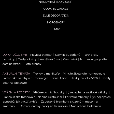
vyhodnocení akce a zasílání novinek.
NASTAVENÍ SOUKROMÍ
COOKIES ZÁSADY
Chcete navíc dostávat i další zajímavé a exkluzivní
ELLE DECORATION
informace od našich partnerů? Pokud souhlasíte se
HOROSKOPY
zpracováním údajů k tomuto účelu podle
Zásad ochrany
soukromí BurdaMedia Extra s.r.o.
, zaškrtněte toto pole.
MIX
DOPORUČUJEME
Pravidla etikety
|
Slovník puberťáků
|
Partnerský
horoskop
|
Testy a kvízy
|
Andělská čísla
|
Cestování
|
Numerologie podle
data narození
|
Letní trendy
AKTUÁLNÍ TÉMATA
Trendy v manikúře
|
Minulé životy dle numerologie
|
Partnerské vztahy a numerologie
|
Seriál Ulice
|
Plavky na léto 2026
|
Trendy
boty na léto 2026
VAŘENÍ A RECEPTY
Vláčné domácí housky
|
7 receptů na salátové zálivky
|
Francouzská třešňová bublanina (Clafoutis)
|
Pařížské rohlíčky
|
30 nejlepších
způsobů, jak využít rybíz
|
Zapečené brambory s uzeným masem a
smetanou
|
Domácí iontový nápoj ze tří surovin
|
Nadýchaná bublanina