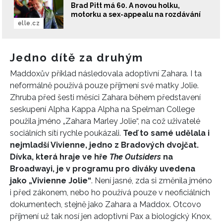
Brad Pitt má 60. A novou holku,
motorku a sex-appealu na rozdávání
elle.cz
Jedno dítě za druhým
Maddoxův příklad následovala adoptivní Zahara. I ta
neformálně používá pouze příjmení své matky Jolie.
Zhruba před šesti měsíci Zahara během představení
seskupení Alpha Kappa Alpha na Spelman College
použila jméno „Zahara Marley Jolie“, na což uživatelé
sociálních sítí rychle poukázali.
Teď to samé udělala i
nejmladší Vivienne, jedno z Bradových dvojčat.
Dívka, která hraje ve hře
The Outsiders
na
Broadwayi, je v programu pro diváky uvedena
jako „Vivienne Jolie“
. Není jasné, zda si změnila jméno
i před zákonem, nebo ho používá pouze v neoficiálních
dokumentech, stejně jako Zahara a Maddox. Otcovo
příjmení už tak nosí jen adoptivní Pax a biologický Knox,