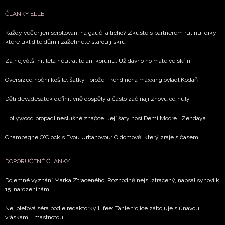
ČLÁNKY ELLE
Každý večer jen scrollování na gauči a ticho? Zkuste s partnerem rutinu, díky
které uklidíte dům i zažehnete starou jiskru
Za největší hit léta neutratíte ani korunu. Už dávno ho máte ve skříni
Oversized noční košile, šátky i brože. Trend nona maxxing ovládl Kodaň
Děti devadesátek definitivně dospěly a často začínají znovu od nuly
Hollywood propadl neslušné značce. Její šaty nosí Demi Moore i Zendaya
Champagne O'Clock s Evou Urbanovou: O domově, který zraje s časem
DOPORUČENÉ ČLÁNKY
Dojemné vyznání Marka Ztraceného: Rozhodně nejsi ztracený, napsal synovi k
15. narozeninám
Nej pleťová séra podle redaktorky Lifee: Tahle trojice zabojuje s únavou,
vráskami i mastnotou