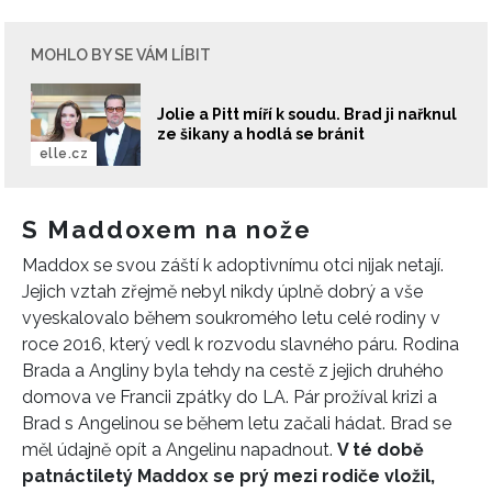
MOHLO BY SE VÁM LÍBIT
Jolie a Pitt míří k soudu. Brad ji nařknul
ze šikany a hodlá se bránit
elle.cz
S Maddoxem na nože
Maddox se svou záští k adoptivnímu otci nijak netají.
Jejich vztah zřejmě nebyl nikdy úplně dobrý a vše
vyeskalovalo během soukromého letu celé rodiny v
roce 2016, který vedl k rozvodu slavného páru. Rodina
Brada a Angliny byla tehdy na cestě z jejich druhého
domova ve Francii zpátky do LA. Pár prožíval krizi a
Brad s Angelinou se během letu začali hádat. Brad se
měl údajně opít a Angelinu napadnout.
V té době
patnáctiletý Maddox se prý mezi rodiče vložil,