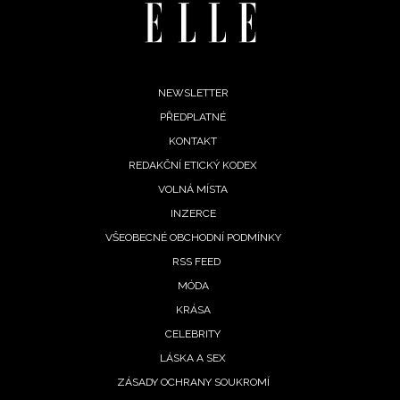
Footer
NEWSLETTER
PŘEDPLATNÉ
menu
KONTAKT
REDAKČNÍ ETICKÝ KODEX
VOLNÁ MÍSTA
NEWSLETTER
INZERCE
VŠEOBECNÉ OBCHODNÍ PODMÍNKY
ODESLAT
RSS FEED
MÓDA
Přihlášením k newsletteru souhlasíte s
Obchodními
KRÁSA
podmínkami společnosti BurdaMedia Extra s.r.o.
a
CELEBRITY
potvrzujete, že jste se seznámili se
Zásadami
LÁSKA A SEX
ochrany soukromí
- BurdaMedia Extra s.r.o. bude s
ZÁSADY OCHRANY SOUKROMÍ
Vašimi údaji pracovat zejména k organizaci a