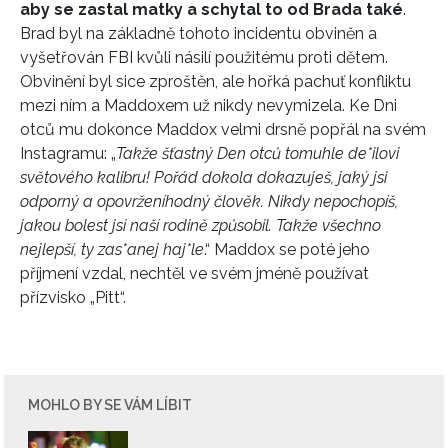
aby se zastal matky a schytal to od Brada také
.
Brad byl na základně tohoto incidentu obviněn a
vyšetřován FBI kvůli násilí použitému proti dětem.
Obvinění byl sice zproštěn, ale hořká pachuť konfliktu
mezi ním a Maddoxem už nikdy nevymizela. Ke Dni
otců mu dokonce Maddox velmi drsně popřál na svém
Instagramu: „
Takže šťastný Den otců tomuhle de*ilovi
světového kalibru! Pořád dokola dokazuješ, jaký jsi
odporný a opovrženíhodný člověk. Nikdy nepochopíš,
jakou bolest jsi naší rodině způsobil. Takže všechno
nejlepší, ty zas*anej haj*le
.“ Maddox se poté jeho
příjmení vzdal, nechtěl ve svém jméně používat
přízvisko „Pitt“.
MOHLO BY SE VÁM LÍBIT