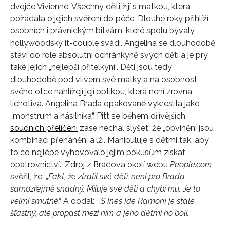
dvojče Vivienne. Všechny děti žijí s matkou, která
požádala o jejich svěření do péče. Dlouhé roky přihlíží
osobních i právnickým bitvám, které spolu bývalý
hollywoodský it-couple svádí. Angelina se dlouhodobě
staví do role absolutní ochránkyně svých dětí a je prý
také jejich „nejlepší přítelkyní“. Děti jsou tedy
dlouhodobě pod vlivem své matky a na osobnost
svého otce nahlížejí její optikou, která není zrovna
lichotivá. Angelina Brada opakovaně vykreslila jako
„monstrum a násilníka“. Pitt se během dřívějších
soudních přelíčení
zase nechal slyšet, že „obvinění jsou
INFORMACE
kombinací přehánění a lží. Manipuluje s dětmi tak, aby
to co nejlépe vyhovovalo jejím pokusům získat
REDAKCE
opatrovnictví.“ Zdroj z Bradova okolí webu
People.com
svěřil, že: „
Fakt, že ztratil své děti, není pro Brada
samozřejmě snadný. Miluje své děti a chybí mu. Je to
velmi smutné
.“ A dodal: „
S Ines [de Ramon] je stále
šťastný, ale propast mezi ním a jeho dětmi ho bolí.
“