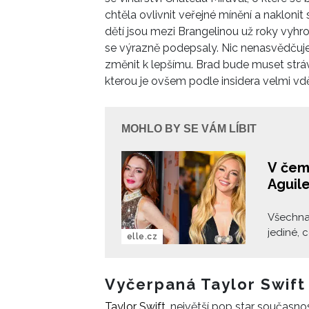
chtěla ovlivnit veřejné mínění a naklonit
dětí jsou mezi Brangelinou už roky vyh
se výrazně podepsaly. Nic nenasvědčuje
změnit k lepšímu. Brad bude muset strá
kterou je ovšem podle insidera velmi vd
MOHLO BY SE VÁM LÍBIT
V čem
Aguil
Všechna
jediné, 
elle.cz
Moore a 
udělaly!
mnohem 
Vyčerpaná Taylor Swift 
dvaceti 
Taylor Swift
, největší pop star současno