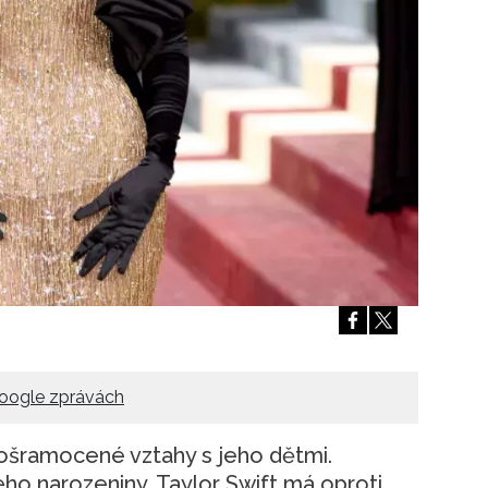
Přihlášením k newsletteru souhlasíte s
Obcho
společnosti BurdaMedia Extra s.r.o.
a potv
Zásadami ochrany soukromí
- BurdaMedia E
pracovat zejména k organizaci a vyhodnocení 
Chcete navíc dostávat i další zajímavé a exkluz
Pokud souhlasíte se zpracováním údajů k tom
soukromí BurdaMedia Extra s.r.o.
, zaškrtnět
oogle zprávách
pošramocené vztahy s jeho dětmi.
eho narozeniny. Taylor Swift má oproti