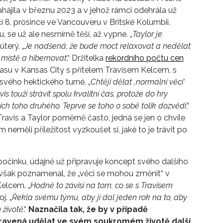
zahájila v březnu 2023 a v jehož rámci odehrála už
 8. prosince ve Vancouveru v Britské Kolumbii.
 se už ale nesmírně těší, až vypne. „
Taylor je
úterý. „
Je nadšená, že bude moct relaxovat a nedělat
m místě a hibernovat
.“ Držitelka
rekordního počtu cen
času v Kansas City s přítelem Travisem Kelcem, s
 svého hektického turné. „
Chtějí dělat ‚normální věci‘
vis touží strávit spolu kvalitní čas, protože do hry
ch toho druhého. Teprve se toho o sobě tolik dozvědí
,“
 Travis a Taylor poměrně často, jedná se jen o chvíle
neměli příležitost vyzkoušet si, jaké to je trávit po
očinku, údajně už připravuje koncept svého dalšího
 však poznamenal, že „věci se mohou změnit“ v
Kelcem. „
Hodně to závisí na tom, co se s Travisem
j. „
Řekla svému týmu, aby jí dal jeden rok na to, aby
 životě
.“
Naznačila tak, že by v případě
ipravená udělat ve svém soukromém životě další