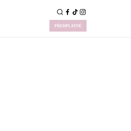
PŘEDPLATNÉ
VÍCE
Y
CELEBRITY
Novinky
Styl slavných
Rozhovory
ie