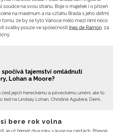
 si soudce na svou stranu. Boje o majetek i o přízeň
rocené na maximum a na vztahu Brada s jeho dětmi
 tomu, že by se tyto Vánoce mělo mezi nimi něco
vit svátky pouze ve společnosti
Ines de Ramon
, za
ěčný.
 spočívá tajemství omládnutí
ery, Lohan a Moore?
 čest jejich hereckému a pěveckému umění, ale to
co teď na Lindsay Lohan, Christině Aguilera, Demi
Adrianě Lima veřejnost zajímá, je – jak to sakra
? Jak je možné, že ve svých 40+ vypadají nejen
lépe než před pár měsíci, ale dokonce i před
si bere rok volna
lety? Podívaly jsme se jejich tajemství na kloub.
sti, je už téměř dva roky v kuse na cestách. Přesně