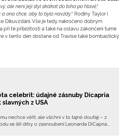
avý, ale není její styl skákat do toho po hlavě
,“
c a ona chce, aby to bylo navždy.
“ Rodiny Taylor i
once Díkuvzdání. Vše je tedy nakročeno dobrým
 při té příležitosti a také na oslavu zakončení turné
že v tento den dostane od Travise také bombastický
ta celebrit: údajné zásnuby Dicapria
k slavných z USA
mu nechce věřit, ale všichni v to tajně doufají – z
du se šíří drby o zasnoubení Leonarda DiCapria.
přísáhlý předseda „Klubu 25“ konečně svolil k
y vedle něj nějaká žena zestárla? Optimismus