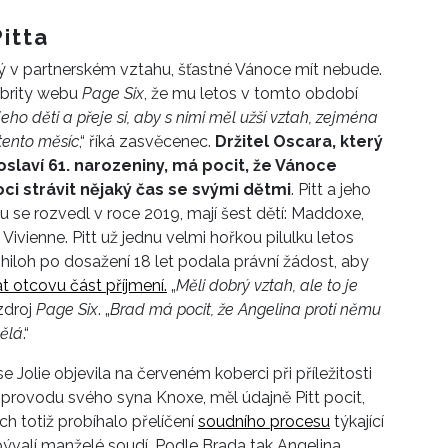
itta
ý v partnerském vztahu, šťastné Vánoce mít nebude.
lebrity webu
Page Six
, že mu letos v tomto období
jeho děti a přeje si, aby s nimi měl užší vztah, zejména
tento měsíc
,“ říká zasvěcenec.
Držitel Oscara, který
 oslaví 61. narozeniny, má pocit, že Vánoce
i strávit nějaký čas se svými dětmi
. Pitt a jeho
u se rozvedl v roce 2019, mají šest dětí: Maddoxe,
Vivienne. Pitt už jednu velmi hořkou pilulku letos
hiloh po dosažení 18 let podala právní žádost, aby
t otcovu část příjmení.
„
Měli dobrý vztah, ale to je
 zdroj
Page Six
. „
Brad má pocit, že Angelina proti němu
dělá
.“
Jolie objevila na červeném koberci při příležitosti
provodu svého syna Knoxe, měl údajně Pitt pocit,
h totiž probíhalo přelíčení
soudního procesu
týkající
 bývalí manželé soudí. Podle Brada tak Angelina