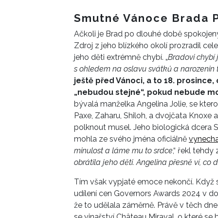
Smutné Vánoce Brada P
Ačkoli je Brad po dlouhé době spokojen
Zdroj z jeho blízkého okolí prozradil ce
jeho děti extrémně chybí. „
Bradovi chybí 
s ohledem na oslavu svátků a narozenin 
ještě před Vánoci, a to 18. prosince,
„nebudou stejné“, pokud nebude moc
bývalá manželka Angelina Jolie, se ktero
Paxe, Zaharu, Shiloh, a dvojčata Knoxe a 
polknout musel. Jeho biologická dcera S
mohla ze svého jména oficiálně
vynecha
minulost a láme mu to srdce
,“ řekl tehdy
obrátila jeho děti. Angelina přesně ví, co 
Tím však vypjaté emoce nekončí. Když se 
udílení cen Governors Awards 2024 v do
že to udělala záměrně. Právě v těch dnec
se vinařství Château Miraval, o které se