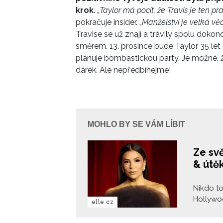
krok
. „
Taylor má pocit, že Travis je ten pr
pokračuje insider. „
Manželství je velká vě
Travise se už znají a trávily spolu dok
směrem. 13. prosince bude Taylor 35 let a
plánuje bombastickou party. Je možné, 
dárek. Ale nepředbíhejme!
MOHLO BY SE VÁM LÍBIT
Ze svě
& útě
Nikdo to
Hollywoo
elle.cz
Že by za
tomu, ab