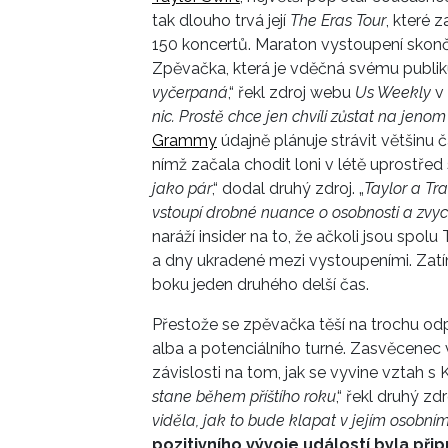
tak dlouho trvá její
The Eras Tour
, které 
150 koncertů. Maraton vystoupení skončí
Zpěvačka, která je vděčná svému publiku,
vyčerpaná
,“ řekl zdroj webu
Us Weekly
v 
nic. Prostě chce jen chvíli zůstat na jeno
Grammy
údajně plánuje strávit většinu 
nímž začala chodit loni v létě uprostřed
jako pár
,“ dodal druhý zdroj. „
Taylor a Tra
vstoupí drobné nuance o osobnosti a zvycí
naráží insider na to, že ačkoli jsou spolu
a dny ukradené mezi vystoupeními. Zatím 
boku jeden druhého delší čas.
Přestože se zpěvačka těší na trochu odp
alba a potenciálního turné. Zasvěcenec
závislosti na tom, jak se vyvine vztah s 
stane během příštího roku
,“ řekl druhý zdro
viděla, jak to bude klapat v jejím osobním
pozitivního vývoje událostí byla př