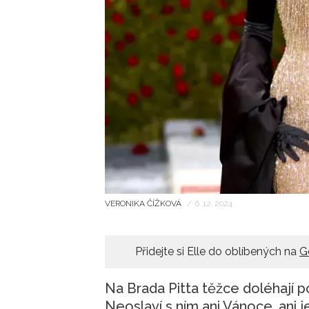
VERONIKA ČÍŽKOVÁ
/
6. 12. 2024
Přidejte si Elle do oblíbených na
G
Na Brada Pitta těžce doléhají 
Neoslaví s ním ani Vánoce, ani j