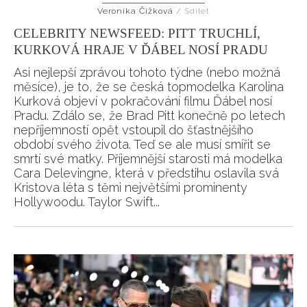
Veronika Čížková
/
Sdílet
HOME
CELEBRITY NEWSFEED: PITT TRUCHLÍ,
KURKOVÁ HRAJE V ĎÁBEL NOSÍ PRADU
Asi nejlepší zprávou tohoto týdne (nebo možná
měsíce), je to, že se česká topmodelka Karolina
Kurková objeví v pokračování filmu Ďábel nosí
Pradu. Zdálo se, že Brad Pitt konečně po letech
nepříjemností opět vstoupil do šťastnějšího
období svého života. Teď se ale musí smířit se
smrtí své matky. Příjemnější starosti má modelka
Cara Delevingne, která v předstihu oslavila svá
Kristova léta s těmi největšími prominenty
Hollywoodu. Taylor Swift...