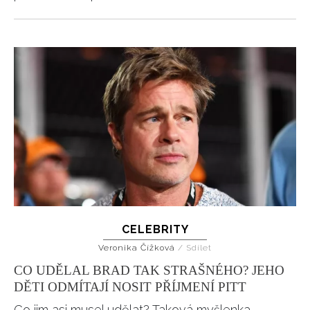
CELEBRITY
Veronika Čížková
/
Sdílet
CO UDĚLAL BRAD TAK STRAŠNÉHO? JEHO
DĚTI ODMÍTAJÍ NOSIT PŘÍJMENÍ PITT
Co jim asi musel udělat? Taková myšlenka