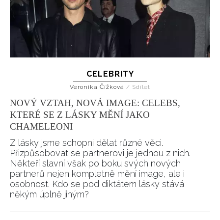
CELEBRITY
Veronika Čížková
/
Sdílet
NOVÝ VZTAH, NOVÁ IMAGE: CELEBS,
KTERÉ SE Z LÁSKY MĚNÍ JAKO
CHAMELEONI
Z lásky jsme schopni dělat různé věci.
Přizpůsobovat se partnerovi je jednou z nich.
Někteří slavní však po boku svých nových
partnerů nejen kompletně mění image, ale i
osobnost. Kdo se pod diktátem lásky stává
někým úplně jiným?
NEWSLETTER
ODESLAT