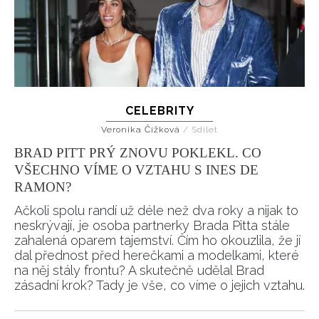
CELEBRITY
Veronika Čížková
/
Sdílet
BRAD PITT PRÝ ZNOVU POKLEKL. CO
VŠECHNO VÍME O VZTAHU S INES DE
RAMON?
Ačkoli spolu randí už déle než dva roky a nijak to
neskrývají, je osoba partnerky Brada Pitta stále
zahalená oparem tajemství. Čím ho okouzlila, že jí
dal přednost před herečkami a modelkami, které
na něj stály frontu? A skutečně udělal Brad
zásadní krok? Tady je vše, co víme o jejich vztahu.