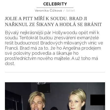
CELEBRITY
Veronika Čížková
/
Sdílet
JOLIE A PITT MÍŘÍ K SOUDU. BRAD JI
NAŘKNUL ZE ŠIKANY A HODLÁ SE BRÁNIT
Bývalý nejkrásnější pár Hollywoodu opět míří k
soudu. Tentokrát budou znesváření exmanželé
řešit budoucnost Bradových milovaných vinic ve
Francii. Brad má za to, že ho Angelina prodejem
své poloviny podvedla a šikanuje ho
prostřednictvím nového majitele. A už toho má
dost.