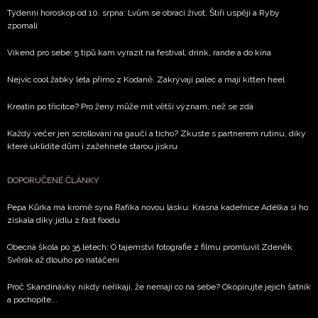
Týdenní horoskop od 10. srpna: Lvům se obrací život, Štíři uspějí a Ryby
zpomalí
Víkend pro sebe: 5 tipů kam vyrazit na festival, drink, rande a do kina
Nejvíc cool žabky léta přímo z Kodaně. Zakrývají palec a mají kitten heel
Kreatin po třicítce? Pro ženy může mít větší význam, než se zdá
Každý večer jen scrollování na gauči a ticho? Zkuste s partnerem rutinu, díky
které uklidíte dům i zažehnete starou jiskru
DOPORUČENÉ ČLÁNKY
Pepa Kůrka má kromě syna Rafíka novou lásku: Krásná kadeřnice Adélka si ho
získala díky jídlu z fast foodu
Obecná škola po 35 letech: O tajemství fotografie z filmu promluvil Zdeněk
Svěrák až dlouho po natáčení
Proč Skandinávky nikdy neříkají, že nemají co na sebe? Okopírujte jejich šatník
a pochopíte...