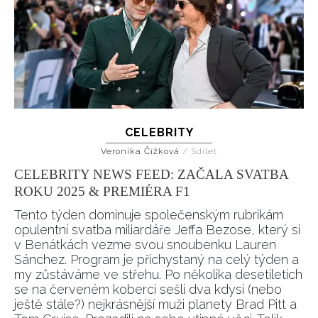
CELEBRITY
Veronika Čížková
/
Sdílet
CELEBRITY NEWS FEED: ZAČALA SVATBA
ROKU 2025 & PREMIÉRA F1
Tento týden dominuje společenským rubrikám
opulentní svatba miliardáře Jeffa Bezose, který si
v Benátkách vezme svou snoubenku Lauren
Sánchez. Program je přichystaný na celý týden a
my zůstáváme ve střehu. Po několika desetiletích
se na červeném koberci sešli dva kdysi (nebo
ještě stále?) nejkrásnější muži planety Brad Pitt a