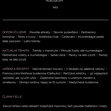
HOROSKOPY
MIX
DOPORUČUJEME
Pravidla etikety
|
Slovník puberťáků
|
Partnerský
horoskop
|
Testy a kvízy
|
Andělská čísla
|
Cestování
|
Numerologie podle
data narození
|
Letní trendy
AKTUÁLNÍ TÉMATA
Trendy v manikúře
|
Minulé životy dle numerologie
|
Partnerské vztahy a numerologie
|
Seriál Ulice
|
Plavky na léto 2026
|
Trendy
boty na léto 2026
VAŘENÍ A RECEPTY
Vláčné domácí housky
|
7 receptů na salátové zálivky
|
Francouzská třešňová bublanina (Clafoutis)
|
Pařížské rohlíčky
|
30 nejlepších
způsobů, jak využít rybíz
|
Zapečené brambory s uzeným masem a
smetanou
|
Domácí iontový nápoj ze tří surovin
|
Nadýchaná bublanina
ČLÁNKY ELLE
Zakrýt bříško nebo odhalit? Kodaňské maminky boří pravidla mateřství i módy