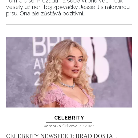
Tom Cruise. Prozadili na sebe vtipné věci. Tolik
veselý už není boj zpěvačky Jessie J s rakovinou
prsu. Ona ale zůstává pozitivní...
CELEBRITY
Veronika Čížková
/
Sdílet
CELEBRITY NEWSFEED: BRAD DOSTAL