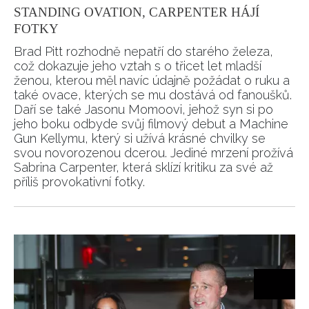
STANDING OVATION, CARPENTER HÁJÍ
FOTKY
Brad Pitt rozhodně nepatří do starého železa,
což dokazuje jeho vztah s o třicet let mladší
ženou, kterou měl navíc údajně požádat o ruku a
také ovace, kterých se mu dostává od fanoušků.
Daří se také Jasonu Momoovi, jehož syn si po
jeho boku odbyde svůj filmový debut a Machine
Gun Kellymu, který si užívá krásné chvilky se
svou novorozenou dcerou. Jediné mrzení prožívá
Sabrina Carpenter, která sklízí kritiku za své až
příliš provokativní fotky.