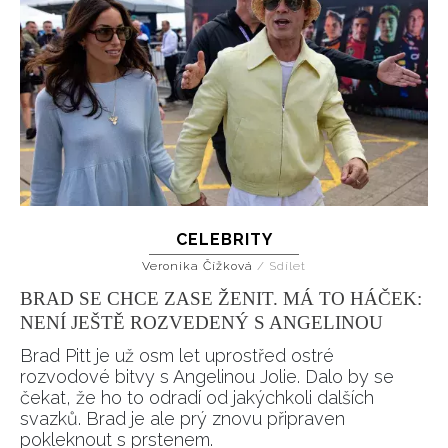
INFORMACE
CELEBRITY
REDAKCE
Veronika Čížková
/
Sdílet
BRAD SE CHCE ZASE ŽENIT. MÁ TO HÁČEK:
NENÍ JEŠTĚ ROZVEDENÝ S ANGELINOU
Brad Pitt je už osm let uprostřed ostré
rozvodové bitvy s Angelinou Jolie. Dalo by se
čekat, že ho to odradí od jakýchkoli dalších
svazků. Brad je ale prý znovu připraven
pokleknout s prstenem.