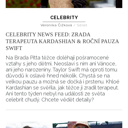
CELEBRITY
Veronika Čížková
/
Sdílet
CELEBRITY NEWS FEED: ZRADA
TERAPEUTA KARDASHIAN & ROČNÍ PAUZA
SWIFT
Na Brada Pitta těžce doléhají pošramocené
vztahy s jeho dětmi. Neoslaví s ním ani Vánoce,
ani jeho narozeniny. Taylor Swift má oproti tomu
důvodů k oslavě hned několik. Chystá se na
velkou pauzu a možná se dočká i prstenu. Khloé
Kardashian se svěřila, jak těžce ji zradil terapeut.
Ani tento týden nebyl na události ze světa
celebrit chudý. Chcete vědět detaily?