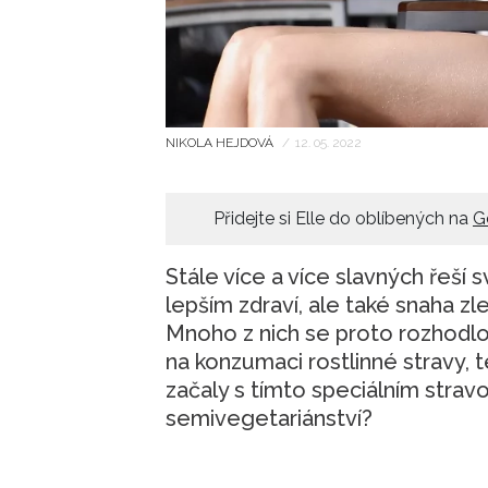
NIKOLA HEJDOVÁ
/
12. 05. 2022
Přidejte si Elle do oblíbených na
G
Stále více a více slavných řeší 
lepším zdraví, ale také snaha zl
Mnoho z nich se proto rozhodl
na konzumaci rostlinné stravy, t
začaly s tímto speciálním stra
semivegetariánství?