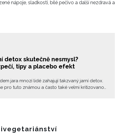
né nápoje, sladkosti, bílé pečivo a další nezdravá a
rní detox skutečně nesmysl?
ečí, tipy a placebo efekt
dem jara mnozí lidé zahajují takzvaný jarní detox.
se pro tuto známou a často také velmi kritizovanou
organismu rozhodnou kvůli touze po pevném
jiní zase doufají, že díky detoxu zhubnou a budou
i na blížící se léto. Již řadu let se však rozebírá,
ox není jen pouhým marketingovým mýtem. Co je
e zdraví?
ivegetariánství