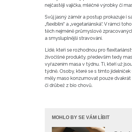
nejčastěji vajíčka, mléčné výrobky či ma
Svůj jasný záměr a postup prokazuje i sa
„flexibilní“ a „vegetariánská“. V rámci toh
těch nejméně průmyslově zpracovaných po
a smysluplnější stravování.
Lidé, kteří se rozhodnou pro flexitariáns
živočišné produkty, především tedy mas
vyřazením masa v týdnu. Ti, kteří už jsou
týdně. Osoby, které se s tímto jídelníček 
měly maso konzumovat pouze dvakrát týd
či drůbež z bio chovů.
MOHLO BY SE VÁM LÍBIT