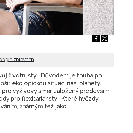
Přihlášením k newsletteru souhlasíte s
Obcho
společnosti BurdaMedia Extra s.r.o.
a potv
Zásadami ochrany soukromí
- BurdaMedia E
pracovat zejména k organizaci a vyhodnocení 
Chcete navíc dostávat i další zajímavé a exkluz
Pokud souhlasíte se zpracováním údajů k tom
soukromí BurdaMedia Extra s.r.o.
, zaškrtnět
oogle zprávách
svůj životní styl. Důvodem je touha po
epšit ekologickou situaci naší planety.
o pro výživový směr založený především
edy pro flexitariánství. Které hvězdy
vováním, známým též jako