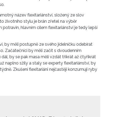
so.
motný název flexitariánství, složený ze slov
oto životního stylu je brán zřetel na výběr
travin, hlavním cílem flexitariánství je tedy lepší
tví, by měli postupně ze svého jídelníčku odebírat
o. Začátečníci by měli začít s dvoudenním
 dál, by se pak masa měli vzdát třikrát až čtyřikrát
už naplno sžily a staly se experty flexitariánství, by
ně. Zkušení flexitariáni nejčastěji konzumují ryby