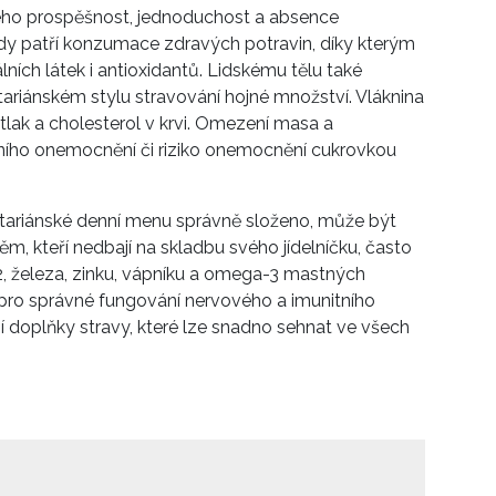
jeho prospěšnost, jednoduchost a absence
ody patří konzumace zdravých potravin, díky kterým
lních látek i antioxidantů. Lidskému tělu také
xitariánském stylu stravování hojné množství. Vláknina
 tlak a cholesterol v krvi. Omezení masa a
ečního onemocnění či riziko onemocnění cukrovkou
xitariánské denní menu správně složeno, může být
m, kteří nedbají na skladbu svého jídelníčku, často
, železa, zinku, vápníku a omega-3 mastných
d pro správné fungování nervového a imunitního
í doplňky stravy, které lze snadno sehnat ve všech