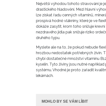
Největší výhodou tohoto stravování je 
drastického hladovění. Mezi hlavní výh
lze získat řadu cenných vitaminů, minerá
prospívá hodně vlákniny, které je ve fle
dokáže zasytit, krom toho snižuje krevní
nezdravého jídla pak snižuje riziko srd
druhého typu.
Myslete ale na to, že pokud nebude fle
hrozbou nedostatek potřebných živin. Tě
chybí dostatečné množství vitamínu B12
kyselin. Tyto živiny jsou nutné napříkla
systému. Vhodné je proto zařadit kvalitn
lékárnách.
MOHLO BY SE VÁM LÍBIT