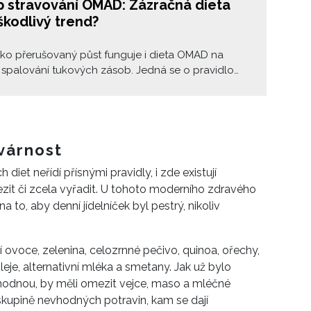
ip stravování OMAD: Zázračná dieta
škodlivý trend?
ako přerušovaný půst funguje i dieta OMAD na
 spalování tukových zásob. Jedná se o pravidlo
jídla denně, a byť dietologové různé druhy půstů
jí, může být OMAD dieta pro mnohé nevhodná, ba
 i nebezpečná.
tvárnost
h diet neřídí přísnými pravidly, i zde existují
ezit či zcela vyřadit. U tohoto moderního zdravého
 to, aby denní jídelníček byl pestrý, nikoliv
í
ovoce, zelenina, celozrnné pečivo, quinoa, ořechy,
oleje, alternativní mléka a smetany. Jak už bylo
ozhodnou, by měli omezit vejce, maso a mléčné
skupině nevhodných potravin, kam se dají