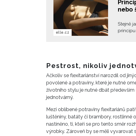
Princ
nebo 
Stejně j
principu
elle.cz
jednoho 
podporu
dokonce
Pestrost, nikoliv jedno
Ačkoliv se flexitariánství narozdíl od jinýc
povolené a potraviny, které je nutné om
životního stylu je nutné dbát především na
jednotvárný.
Mezi oblíbené potraviny flexitariánů patř
luštěniny, batáty či brambory, rostlinné 
nastíněno, ti, kteří se pro tento směr r
výrobky. Zároveň by se měli vyvarovat 