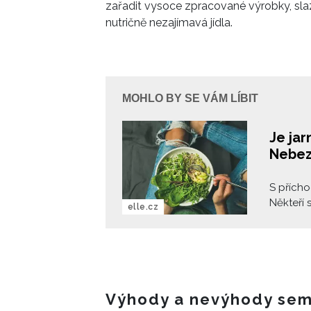
zařadit vysoce zpracované výrobky, slaze
nutričně nezajímavá jídla.
MOHLO BY SE VÁM LÍBIT
Je ja
Nebezp
S přícho
Někteří 
elle.cz
očistu 
zdraví, 
připraven
zda det
klíčem k
Výhody a nevýhody sem