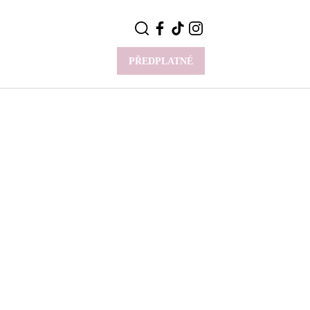
PŘEDPLATNÉ
VÍCE
Y
CELEBRITY
Novinky
Styl slavných
Rozhovory
ie