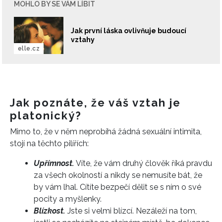
MOHLO BY SE VÁM LÍBIT
Jak první láska ovlivňuje budoucí
vztahy
elle.cz
Jak poznáte, že váš vztah je
platonický?
Mimo to, že v něm neprobíhá žádná sexuální intimita,
stojí na těchto pilířích:
Upřímnost.
Víte, že vám druhý člověk říká pravdu
za všech okolností a nikdy se nemusíte bát, že
by vám lhal. Cítíte bezpečí dělit se s ním o své
pocity a myšlenky.
Blízkost.
Jste si velmi blízcí. Nezáleží na tom,