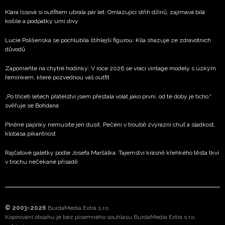
Klára Issová si outfitem ubrala pár let: Omlazující střih džínů, zajímavá bílá
košile a podpatky umí divy
Lucie Polišenská se pochlubila štíhlejší figurou: Kila shazuje ze zdravotních
důvodů
Zapomeňte na chytré hodinky: V roce 2026 se vrací vintage modely s úzkým
řemínkem, které pozvednou váš outfit
„Po třiceti letech přátelství jsem přestala volat jako první, od té doby je ticho,“
svěřuje se Bohdana
Plněné papriky nemusíte jen dusit. Pečení v troubě zvýrazní chuť a sladkost,
klobása pikantnost
Rajčatové galetky podle Josefa Maršálka: Tajemství krásně křehkého těsta tkví
v trochu nečekané přísadě
© 2003-2026
BurdaMedia Extra s.r.o.
Kopírování obsahu je bez písemného souhlasu BurdaMedia Extra s.r.o.