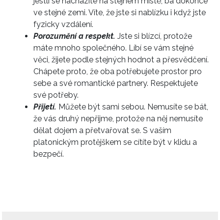
jestli se nacházíte na stejném místě, ba dokonce
ve stejné zemi. Víte, že jste si nablízku i když jste
fyzicky vzdálení.
Porozumění a respekt.
Jste si blízcí, protože
máte mnoho společného. Líbí se vám stejné
věci, žijete podle stejných hodnot a přesvědčení.
Chápete proto, že oba potřebujete prostor pro
sebe a své romantické partnery. Respektujete
své potřeby.
Přijetí.
Můžete být sami sebou. Nemusíte se bát,
že vás druhý nepřijme, protože na něj nemusíte
dělat dojem a přetvařovat se. S vaším
platonickým protějškem se cítíte být v klidu a
bezpečí.