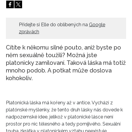
HOME
Přidejte si Elle do oblíbených na
Google
zprávách
Cítíte k někomu silné pouto, aniž byste po
něm sexuálně toužili? Možná jste
platonicky zamilovaní. Taková láska má totiž
mnoho podob. A potkat může doslova
kohokoliv.
Platonická láska má kořeny až v antice. Vychází z
platónské myšlenky, že tento druh lásky nás dovede k
nadpozemské idee, jelikož v platonické lásce není
prostor pro nic tělesného a tedy pomíjivého. Sexuální
touha zkrátka v platonickém vztahu neexistuje.