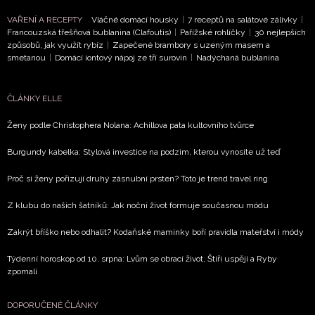
VAŘENÍ A RECEPTY
Vláčné domácí housky
|
7 receptů na salátové zálivky
|
Francouzská třešňová bublanina (Clafoutis)
|
Pařížské rohlíčky
|
30 nejlepších
způsobů, jak využít rybíz
|
Zapečené brambory s uzeným masem a
smetanou
|
Domácí iontový nápoj ze tří surovin
|
Nadýchaná bublanina
ČLÁNKY ELLE
Ženy podle Christophera Nolana: Achillova pata kultovního tvůrce
Burgundy kabelka: Stylová investice na podzim, kterou vynosíte už teď
Proč si ženy pořizují druhý zásnubní prsten? Toto je trend travel ring
Z klubu do našich šatníků: Jak noční život formuje současnou módu
Zakrýt bříško nebo odhalit? Kodaňské maminky boří pravidla mateřství i módy
Týdenní horoskop od 10. srpna: Lvům se obrací život, Štíři uspějí a Ryby
zpomalí
DOPORUČENÉ ČLÁNKY