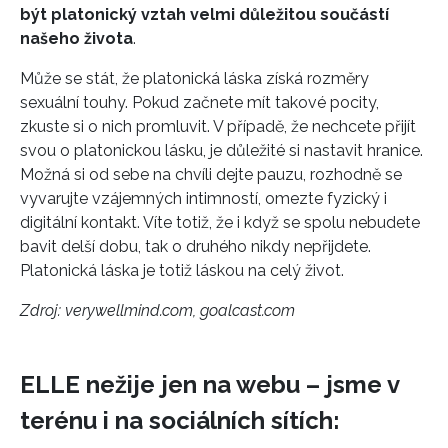
být platonický vztah velmi důležitou součástí
našeho života
.
Může se stát, že platonická láska získá rozměry
INFORMACE
sexuální touhy. Pokud začnete mít takové pocity,
zkuste si o nich promluvit. V případě, že nechcete přijít
REDAKCE
svou o platonickou lásku, je důležité si nastavit hranice.
Možná si od sebe na chvíli dejte pauzu, rozhodně se
vyvarujte vzájemných intimností, omezte fyzický i
digitální kontakt. Víte totiž, že i když se spolu nebudete
bavit delší dobu, tak o druhého nikdy nepřijdete.
Platonická láska je totiž láskou na celý život.
Zdroj: verywellmind.com, goalcast.com
ELLE nežije jen na webu – jsme v
terénu i na sociálních sítích: