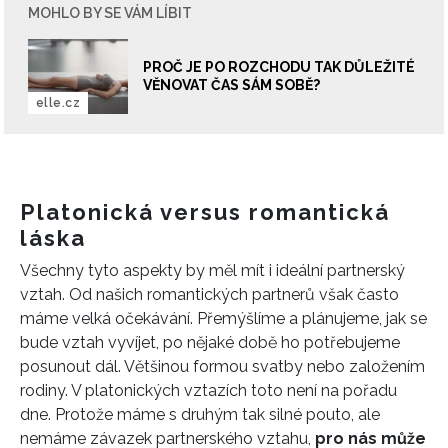
MOHLO BY SE VÁM LÍBIT
PROČ JE PO ROZCHODU TAK DŮLEŽITÉ
VĚNOVAT ČAS SÁM SOBĚ?
elle.cz
Platonická versus romantická
láska
Všechny tyto aspekty by měl mít i ideální partnerský
vztah. Od našich romantických partnerů však často
máme velká očekávání. Přemýšlíme a plánujeme, jak se
bude vztah vyvíjet, po nějaké době ho potřebujeme
posunout dál. Většinou formou svatby nebo založením
rodiny. V platonických vztazích toto není na pořadu
dne. Protože máme s druhým tak silné pouto, ale
nemáme závazek partnerského vztahu,
pro nás může