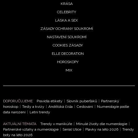
KRÁSA
ODESLAT
CELEBRITY
LÁSKA A SEX
Přihlášením k newsletteru souhlasíte s
Obchodními
ZÁSADY OCHRANY SOUKROMÍ
podmínkami společnosti BurdaMedia Extra s.r.o.
a
NASTAVENÍ SOUKROMÍ
potvrzujete, že jste se seznámili se
Zásadami ochrany
COOKIES ZÁSADY
soukromí
- BurdaMedia Extra s.r.o. bude s Vašimi údaji
ELLE DECORATION
pracovat zejména k organizaci a vyhodnocení akce a
HOROSKOPY
zasílání novinek.
MIX
Chcete navíc dostávat i další zajímavé a exkluzivní
informace od našich partnerů? Pokud souhlasíte se
zpracováním údajů k tomuto účelu podle
Zásad ochrany
soukromí BurdaMedia Extra s.r.o.
, zaškrtněte toto pole.
DOPORUČUJEME
Pravidla etikety
|
Slovník puberťáků
|
Partnerský
horoskop
|
Testy a kvízy
|
Andělská čísla
|
Cestování
|
Numerologie podle
data narození
|
Letní trendy
AKTUÁLNÍ TÉMATA
Trendy v manikúře
|
Minulé životy dle numerologie
|
Partnerské vztahy a numerologie
|
Seriál Ulice
|
Plavky na léto 2026
|
Trendy
boty na léto 2026